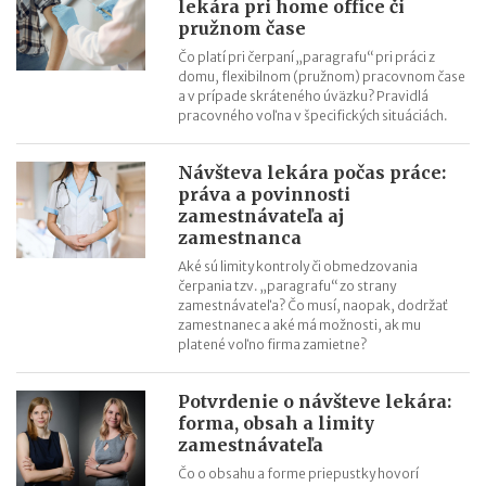
lekára pri home office či
pružnom čase
Čo platí pri čerpaní „paragrafu“ pri práci z
domu, flexibilnom (pružnom) pracovnom čase
a v prípade skráteného úväzku? Pravidlá
pracovného voľna v špecifických situáciách.
Návšteva lekára počas práce:
práva a povinnosti
zamestnávateľa aj
zamestnanca
Aké sú limity kontroly či obmedzovania
čerpania tzv. „paragrafu“ zo strany
zamestnávateľa? Čo musí, naopak, dodržať
zamestnanec a aké má možnosti, ak mu
platené voľno firma zamietne?
Potvrdenie o návšteve lekára:
forma, obsah a limity
zamestnávateľa
Čo o obsahu a forme priepustky hovorí