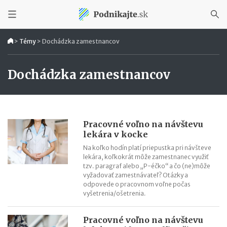
>
Témy
>
Dochádzka zamestnancov
Dochádzka zamestnancov
Pracovné voľno na návštevu
lekára v kocke
Na koľko hodín platí priepustka pri návšteve
lekára, koľkokrát môže zamestnanec využiť
tzv. paragraf alebo „P-éčko“ a čo (ne)môže
vyžadovať zamestnávateľ? Otázky a
odpovede o pracovnom voľne počas
vyšetrenia/ošetrenia.
Pracovné voľno na návštevu