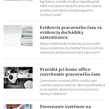
legislatíva, na koľko hodín priepustka platí,
môže mať zamestnávateľ stanovenú vlastnú
podobu potvrdenia a kedy priepustku
(ne)musí uznať?
Evidencia pracovného času vs.
evidencia dochádzky
zamestnanca
Aký je rozdiel medzi evidenciou pracovného
času a evidenciou dochádzky? Ktorú z nich má
zamestnávateľ povinnosť viesť a ako na to?
Pravidlá pri home office:
rozvrhnutie pracovného času
Zamestnanci na home office si môžu sami
rozplánovať pracovný čas. Aké sú podmienky a
na čo myslieť, aby boli pracovníci pri práci z
domu produktívni?
Porovnanie systémov na