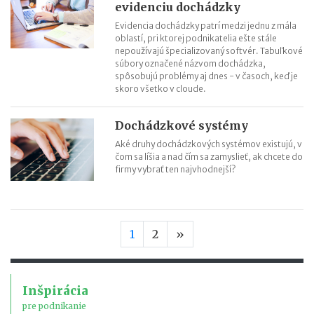
evidenciu dochádzky
Evidencia dochádzky patrí medzi jednu z mála
oblastí, pri ktorej podnikatelia ešte stále
nepoužívajú špecializovaný softvér. Tabuľkové
súbory označené názvom dochádzka,
spôsobujú problémy aj dnes - v časoch, keď je
skoro všetko v cloude.
Dochádzkové systémy
Aké druhy dochádzkových systémov existujú, v
čom sa líšia a nad čím sa zamyslieť, ak chcete do
firmy vybrať ten najvhodnejší?
Nasledujúca strana
1
2
»
Inšpirácia
pre podnikanie