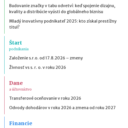
Budovanie značky v tabu odvetví: keď spojenie dizajnu,
kvality a distribúcie vyústi do globálneho biznisu
Mladý inovatívny podnikateľ 2025: kto získal prestížny
titul?
Štart
podnikania
Založenie s.r.o. od 17.8.2026 – zmeny
Živnosť vs s. r. o. v roku 2026
Dane
a účtovníctvo
Transferové oceňovanie v roku 2026
Odvody dohodárov v roku 2026 a zmena od roku 2027
Financie