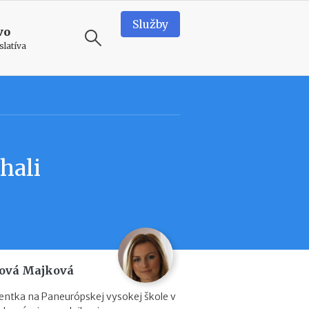
Služby
vo
slatíva
ODPORÚČAME
N
e
d
hali
o
s
t
a
t
k
o
v
ová Majková
é
p
entka na Paneurópskej vysokej škole v
r