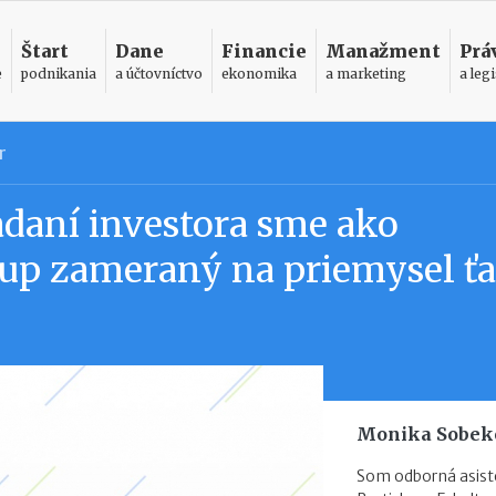
Štart
Dane
Financie
Manažment
Prá
e
podnikania
a účtovníctvo
ekonomika
a marketing
a legi
r
adaní investora sme ako
tup zameraný na priemysel ťa
Monika Sobek
Som odborná asist