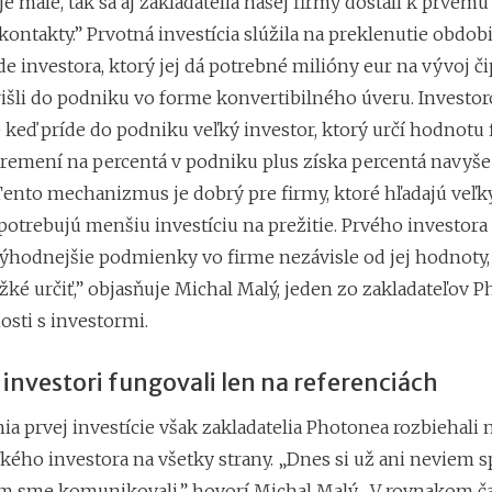
e malé, tak sa aj zakladatelia našej firmy dostali k prvému
ontakty.” Prvotná investícia slúžila na preklenutie obdobi
e investora, ktorý jej dá potrebné milióny eur na vývoj či
rišli do podniku vo forme konvertibilného úveru. Investo
že keď príde do podniku veľký investor, ktorý určí hodnotu 
premení na percentá v podniku plus získa percentá navyše
Tento mechanizmus je dobrý pre firmy, ktoré hľadajú veľký
 potrebujú menšiu investíciu na prežitie. Prvého investor
výhodnejšie podmienky vo firme nezávisle od jej hodnoty, 
žké určiť,” objasňuje Michal Malý, jeden zo zakladateľov 
osti s investormi.
investori fungovali len na referenciách
ia prvej investície však zakladatelia Photonea rozbiehali
ľkého investora na všetky strany. „Dnes si už ani neviem 
 sme komunikovali,” hovorí Michal Malý. „V rovnakom č