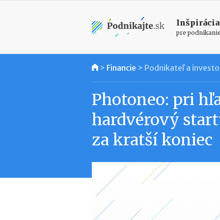
Inšpirácia
pre podnikani
>
Financie
>
Podnikateľ a investo
Photoneo: pri hľ
hardvérový star
za kratší koniec