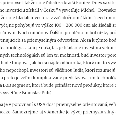
priemysel, takže sme ťahali za kratší koniec. Dnes sa situá
e investíciu získali v Česku,” vysvetľuje Michal. „Rovnak
že sme hľadali investora v začiatočnom štádiu “seed round
vyčajne pohybujú vo výške 100 - 200 000 eur, ale žiadali 
na úrovni dvoch miliónov. Ďalším problémom bol nízky po
venujúcich sa priemyselným odvetviam. Ak sa k týmto bo
 technológia, akou je naša, tak je hľadanie investora veľmi 
ých technológiách sú len tri možnosti: buď investor por
bude fungovať, alebo si nájde odborníka, ktorý mu to vysv
ho nepochopí. Investori sú väčšinou ľudia, ktorí rozumejú
 a preto je veľmi komplikované predstavovať im technoló
 B2B segment, ktorá bude prinášať nové produkty, ktoré 
 vysvetľuje Branislav Puliš.
pa je v porovnaní s USA dosť priemyselne orientovaná; veľ
ecko. Samozrejme, aj v Amerike je vývoj priemyslu silný, 