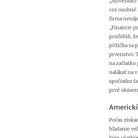
„Slovensko j
cez osobné k
firma nenájd
„Financie p
prisľúbili, 
pôžička sa 
prvenstvo. 
na začiatku
nalákať na 
spočiatku ťa
prvé skúsen
Americkí 
Počas získan
hľadanie ve
kým všetkým