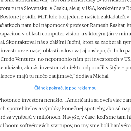
stora tu na Slovensku, v Česku, ale aj v USA, konkrétne v B
V Bostone je sídlo MIT, kde bol jeden z našich zakladateľov, 
 začiatkoch nám bol nápomocný profesor Ramesh Raskar, kt
apacitou v oblasti computer vision, a s ktorým Ján v minu
l. Skontaktoval nás s ďalšími ľuďmi, ktorí sa zaoberali tým
investorov z našej oblasti oslovovať aj naslepo, čo bolo p
 Credo Ventures, no nepomohlo nám pri investoroch v US
e ukázalo, ak nás investorovi niekto odporučil v štýle - po
lapcov, majú tu niečo zaujímavé,” dodáva Michal.
Článok pokračuje pod reklamou
Photoneo investora nenašlo. „Američania sa oveľa viac za
ch spotrebiteľov a výrobky konečnej spotreby, ako sú nap
oré sa vyrábajú v miliónoch. Navyše, v čase, keď sme tam hľ
 bol boom softvérových startupov, no my sme boli hardvéro