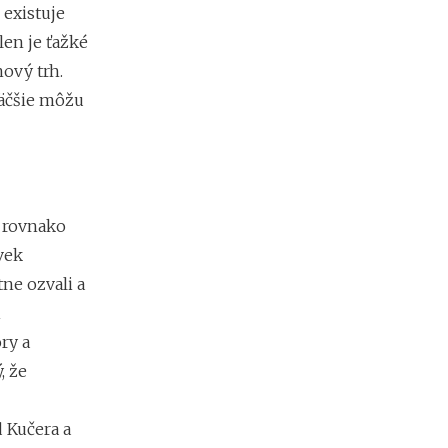
m
 existuje
i
e
len je ťažké
n
nový trh.
?
väčšie môžu
 rovnako
vek
ne ozvali a
i
ry a
, že
d Kučera a