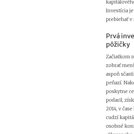
kapitálovéh
Investícia j
prebiehať v
Prvá inve
pôžičky
Začiatkom ro
zobrať menš
aspoň sčasti
peňazí. Nak
poskytne ce
podaril, zís
2014, v čase
cudzí kapitá
osobné kont