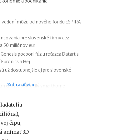
e ekonómie a podnikania.
o
f
e
s
o vedení môžu od nového fondu ESPIRA
i
e
ncovania pre slovenské firmy cez
2
ša 50 miliónov eur
0
2
 Genesis podporil fúziu reťazca Datart s
6
 Euronics a Hej
:
sú už dostupnejšie aj pre slovenské
k
d
e
Zobraziť viac
on chystá pokročilý smarthome
c
et
h
echnologies – z malej českej firmy na
ý
ladatelia
b
ilióna),
a
orene problémov nášho kapitálového
n
voj čipu,
roku 1992 - 1993, keď sa začal vytvárať
a
á snímať 3D
nvestorov z podniku
j