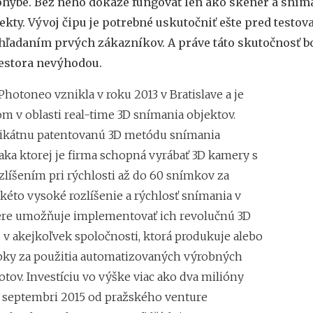
ohybe. Bez neho dokáže fungovať len ako skener a sníma
Vstup Asseca na po
jekty. Vývoj čipu je potrebné uskutočniť ešte pred testo
úspechu
STD Donivo: Spät
hľadaním prvých zákazníkov. A práve táto skutočnosť bo
estora nevýhodou.
hotoneo vznikla v roku 2013 v Bratislave a je
m v oblasti real-time 3D snímania objektov.
ikátnu patentovanú 3D metódu snímania
aka ktorej je firma schopná vyrábať 3D kamery s
líšením pri rýchlosti až do 60 snímkov za
kéto vysoké rozlíšenie a rýchlosť snímania v
re umožňuje implementovať ich revolučnú 3D
 v akejkoľvek spoločnosti, ktorá produkuje alebo
bky za použitia automatizovaných výrobných
botov. Investíciu vo výške viac ako dva milióny
 v septembri 2015 od pražského venture