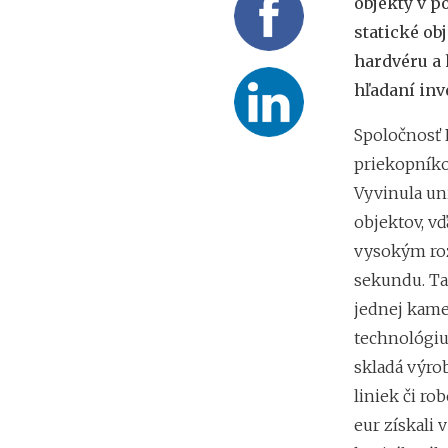
objekty v p
statické ob
hardvéru a 
hľadaní inv
Spoločnosť P
priekopníko
Vyvinula un
objektov, vď
vysokým roz
sekundu. Ta
jednej kame
technológiu
skladá výro
liniek či ro
eur získali