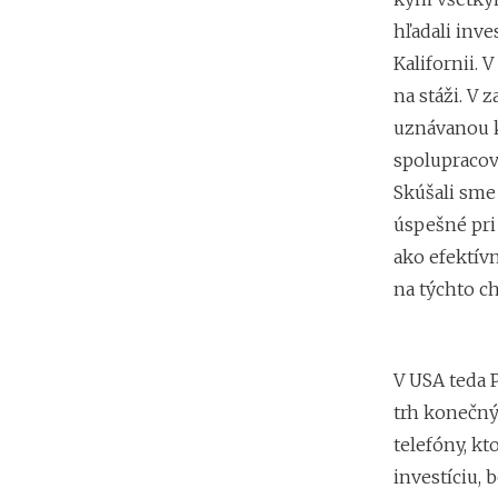
hľadali inve
Kalifornii. 
na stáži. V
uznávanou k
spolupracova
Skúšali sme 
úspešné pri
ako efektívn
na týchto ch
V USA teda 
trh konečný
telefóny, kt
investíciu,