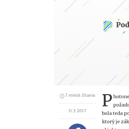
P
7 minút čítania
hotone
požado
11.3.2017
bola teda p
ktorý je zá