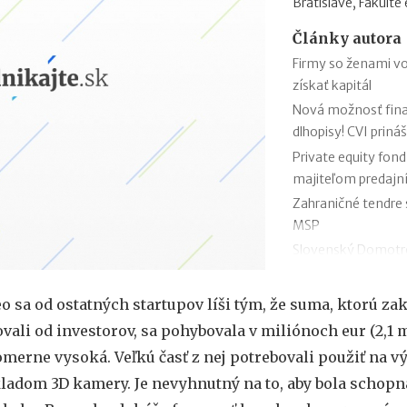
Bratislave, Fakult
Články autora
Firmy so ženami v
získať kapitál
Nová možnosť fina
dlhopisy! CVI priná
Private equity fond
majiteľom predajní
Zahraničné tendre 
MSP
Slovenský Domotr
systém pre celý sv
Príbeh firmy AVG T
o sa od ostatných startupov líši tým, že suma, ktorú zak
newyorskú burzu
vali od investorov, sa pohybovala v miliónoch eur (2,1 m
Márja Hurajová: K
omerne vysoká. Veľkú časť z nej potrebovali použiť na vý
trhu siahajú až do 
kladom 3D kamery. Je nevyhnutný na to, aby bola schopn
5 možností exitu i