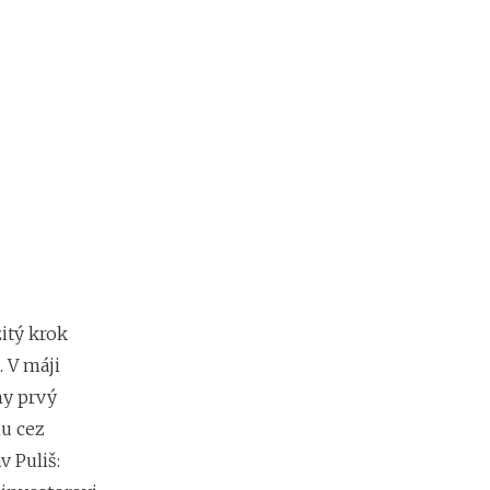
o
b
i
ť
?
N
o
v
é
p
o
d
m
itý krok
i
. V máji
e
my prvý
n
k
mu cez
y
 Puliš:
p
r