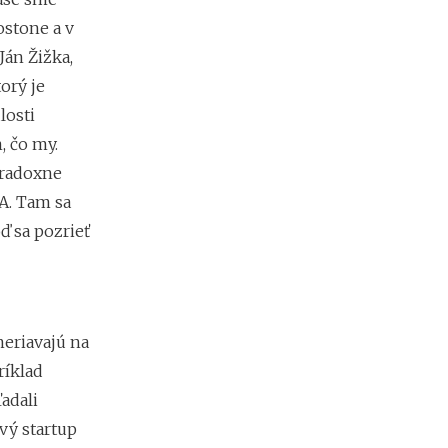
v
r
ostone a v
h
Ján Žižka,
orý je
losti
A
k
, čo my.
o
aradoxne
p
r
A. Tam sa
e
ď sa pozrieť
v
e
r
i
ť
f
meriavajú na
i
ríklad
r
m
adali
u
vý startup
p