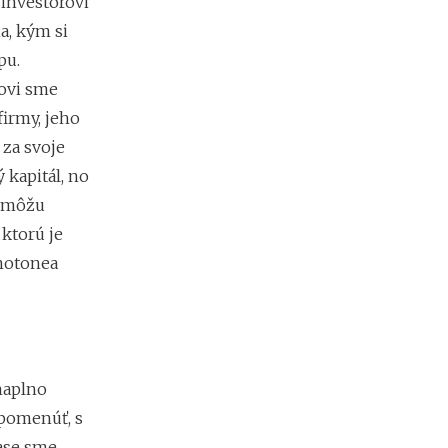
 investorovi
e
a, kým si
h
y
pu.
p
rovi sme
o
t
firmy, jeho
é
 za svoje
k
y
 kapitál, no
o
a môžu
d
ktorú je
1
.
Photonea
1
.
2
0
2
7
 naplno
:
n
spomenúť, s
á
ase sme