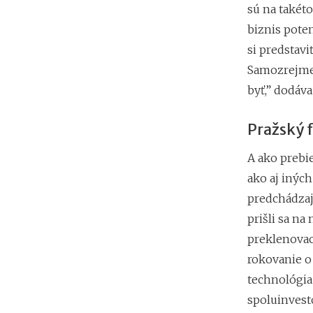
sú na takéto
biznis poten
si predstavi
Samozrejme,
byť,” dodáva
Pražský 
A ako prebi
ako aj inýc
predchádzajú
prišli sa na
preklenovaci
rokovanie o 
technológia 
spoluinvesto