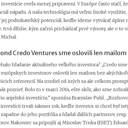
 investície oveľa menej pripravení. V Európe často stačí, že
ciál nápadu. A naša technológia má veľmi široké využitie, 
ť jej podnikateľský potenciál, keďže ideme vytvárať úplne 
 trvá dlhšie, kým začnú prichádzať prvé výnosy, ale o to 
 Michal.
fond Credo Ventures sme oslovili len mailom
ehalo hľadanie aktuálneho veľkého investora? „Credo sme
h európskych investorov oslovili len mailom bez akýchkoľ
cich referencií. Na rozdiel od iných sa ale celkom prompt
 nás pozrieť. Bolo to v marci 2014, ešte skôr, ako sme zobral
u anjelskú investíciu,” spomína Branislav Puliš. „Rozhovo
investícii trvali takmer rok, keďže investor si chcel byť istý
zapadne do jeho portfólia a hľadal ďalších partnerov, resp.
rov. Nakoniec sa pripojili aj Miroslav Trnka (ESET), Eduar