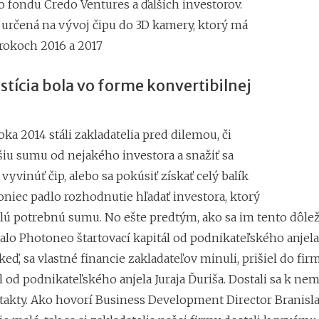
o fondu Credo Ventures a ďalších investorov.
e určená na vývoj čipu do 3D kamery, ktorý má
 rokoch 2016 a 2017
stícia bola vo forme konvertibilnej
ka 2014 stáli zakladatelia pred dilemou, či
iu sumu od nejakého investora a snažiť sa
 vyvinúť čip, alebo sa pokúsiť získať celý balík
oniec padlo rozhodnutie hľadať investora, ktorý
lú potrebnú sumu. No ešte predtým, ako sa im tento dôlež
kalo Photoneo štartovací kapitál od podnikateľského anjela
 keď, sa vlastné financie zakladateľov minuli, prišiel do fir
l od podnikateľského anjela Juraja Ďuriša. Dostali sa k ne
akty. Ako hovorí Business Development Director Branislav