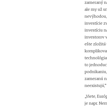
zameraný na 
ale my už sm
nevýhodou, 
investície z
investíciu 
investorov 
ešte zložitá
komplikovan
technológia 
to jednoduc
podnikaniu,
zameranú na
neexistujú,”
„Viete, Euró
je napr. Nem