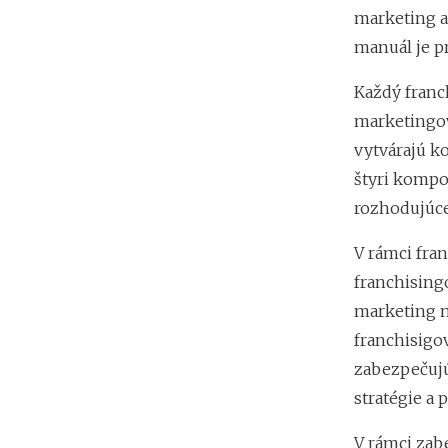
marketing a
manuál je p
Každý franc
marketingov
vytvárajú ko
štyri kompo
rozhodujúce
V rámci fran
franchising
marketing n
franchisigo
zabezpečujú
stratégie a 
V rámci zab