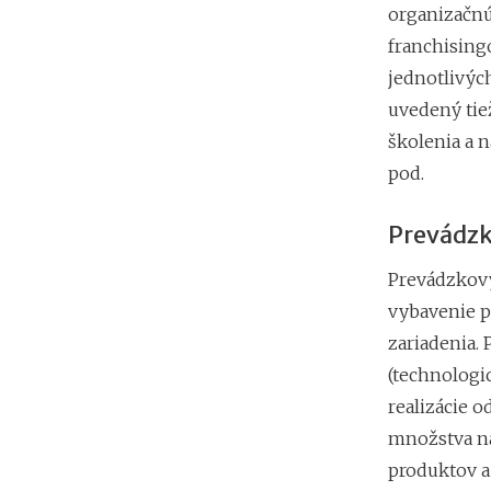
organizačnú
franchising
jednotlivýc
uvedený tie
školenia a 
pod.
Prevádzk
Prevádzkový
vybavenie p
zariadenia.
(technologi
realizácie 
množstva na
produktov a 