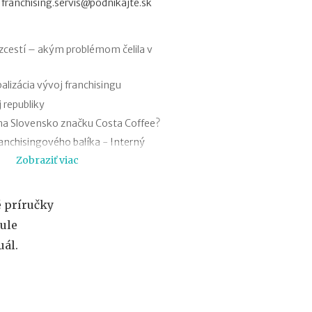
a
franchising.servis@podnikajte.sk
o
f
e
s
zcestí – akým problémom čelila v
i
e
alizácia vývoj franchisingu
2
 republiky
0
2
na Slovensko značku Costa Coffee?
6
anchisingového balíka - Interný
:
a
Zobraziť viac
k
d
anchisingového balíka – franchisingové
e
c
 príručky
anchisingového balíka
h
ule
ý
 slovenská legislatíva osobitne
b
ál.
a
 značky Baťa
n
a
ažérske „vychytávky“
j