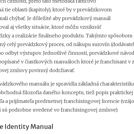
h činností, preto táto metodika rámcovo
 tie oblasti (kapitoly), ktoré by v prevádzkovom
ali chýbať. Je dôležité aby prevádzkový manuál
val aj všetky situácie, ktoré môžu vzniknúť
dzky a realizácie finálneho produktu. Takýmto spôsobom 
ný celý prevádzkový proces, od nákupu surovín (dodávate
po odbyt výstupov. Jednotlivé činnosti, prevádzkové návo
 popísané v čiastkových manuáloch ktoré je franchisant v
ovej zmluvy povinný dodržiavať.
vádzkového manuálu je spravidla základná charakteristika
bchodná filozofia daného konceptu, tiež popis praktickej
ľa a prijímateľa predmetnej franchisingovej licencie (vzá
i sú podrobne uvedené vo franchisingovej zmluve).
e Identity Manual