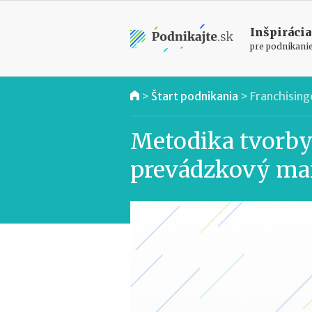
Inšpirácia
pre podnikani
>
Štart podnikania
>
Franchising
Metodika tvorby
prevádzkový ma