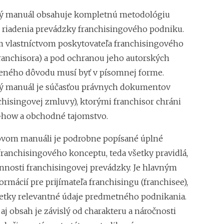
ý manuál obsahuje kompletnú metodológiu
 riadenia prevádzky franchisingového podniku.
 vlastníctvom poskytovateľa franchisingového
ranchisora) a pod ochranou jeho autorských
deného dôvodu musí byť v písomnej forme.
ý manuál je súčasťou právnych dokumentov
chisingovej zmluvy), ktorými franchisor chráni
-how a obchodné tajomstvo.
vom manuáli je podrobne popísané úplné
anchisingového konceptu, teda všetky pravidlá,
innosti franchisingovej prevádzky. Je hlavným
rmácií pre prijímateľa franchisingu (franchisee),
etky relevantné údaje predmetného podnikania.
aj obsah je závislý od charakteru a náročnosti