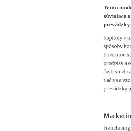
Tento modu
súvisiacu 
prevádzky.
Kapitoly v t
spôsoby kon
Povinnou súč
predpisy a 
časti sú vlo
tlačivá a v
prevádzky (n
Marketin
Franchising