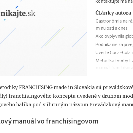
kontaktujte ma n
Články autora
Gastronómia na rá
minulosti a dnes
Ako ovplyvnila glob
Podnikanie za prvej
Uvedie Coca-Cola 
Metodika tvorby fr
manuál franchisor
Metodika tvorby fr
manuály
etodiky FRANCHISING made in Slovakia sú prevádzkové
Metodika tvorby fr
ly) franchisingového konceptu uvedené v druhom mod
Rodinné podnikanie
gového balíka pod súhrnným názvom Prevádzkový manu
nedefinuje
124 rokov úspechu
ový manuál vo franchisingovom
Socialistické man