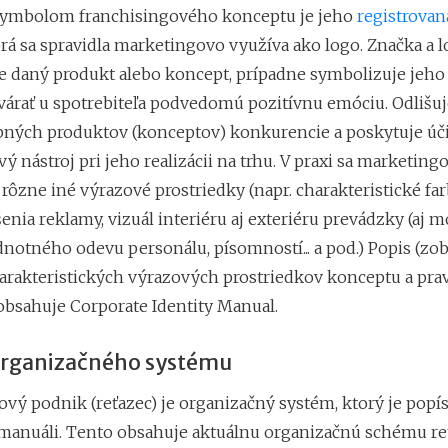
symbolom franchisingového konceptu je jeho
registrova
orá sa spravidla marketingovo využíva ako logo. Značka a 
e daný produkt alebo koncept, prípadne symbolizuje jeho
várať u spotrebiteľa podvedomú pozitívnu emóciu. Odlišuj
ných produktov (konceptov) konkurencie a poskytuje úč
 nástroj pri jeho realizácii na trhu. V praxi sa marketing
 rôzne iné výrazové prostriedky (napr. charakteristické far
šenia reklamy, vizuál interiéru aj exteriéru prevádzky (aj
ednotného odevu personálu, písomností... a pod.) Popis (zo
arakteristických výrazových prostriedkov konceptu a prav
obsahuje Corporate Identity Manual.
rganizačného systému
ový podnik (reťazec) je organizačný systém, ktorý je popí
anuáli. Tento obsahuje aktuálnu organizačnú schému reť