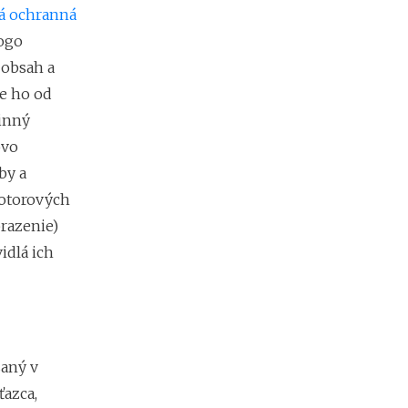
e
ná ochranná
h
logo
y
 obsah a
p
o
e ho od
t
inný
é
k
ovo
y
by a
o
d
 motorových
1
brazenie)
.
1
idlá ich
.
2
0
2
7
:
saný v
n
azca,
á