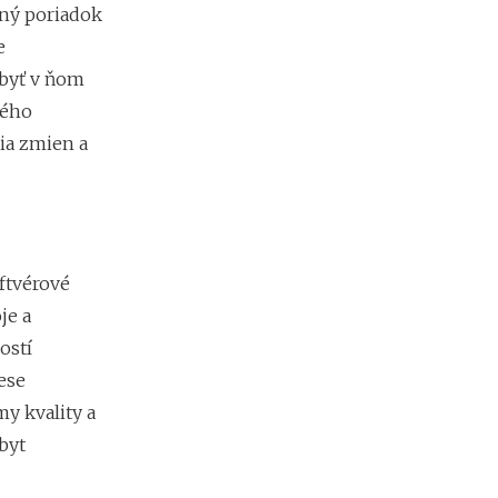
v
vný poriadok
r
e
h
 byť v ňom
ného
A
ia zmien a
k
o
p
r
e
v
ftvérové
e
r
je a
i
ostí
ť
f
ese
i
y kvality a
r
m
byt
u
p