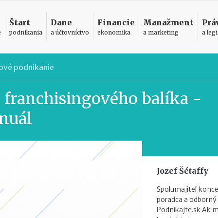
Štart
Dane
Financie
Manažment
Prá
e
podnikania
a účtovníctvo
ekonomika
a marketing
a legi
ové podnikanie
 franchisingového balíka -
nuál
Jozef Šétaffy
Spolumajiteľ konce
poradca a odborný 
Podnikajte.sk Ak m