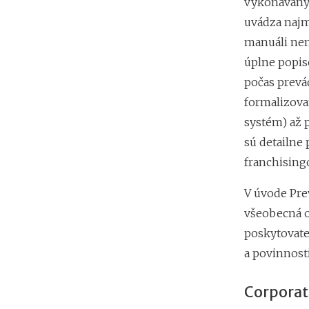
vykonávanýc
uvádza najmä
manuáli nem
úplne popiso
počas prevá
formalizova
systém) až 
sú detailne
franchising
V úvode Pre
všeobecná o
poskytovate
a povinnost
Corporat