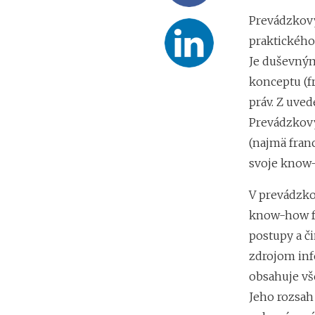
Prevádzkov
praktického
Je duševným
konceptu (f
práv. Z uve
Prevádzkov
(najmä fran
svoje know
V prevádzko
know-how fr
postupy a č
zdrojom info
obsahuje vš
Jeho rozsah 