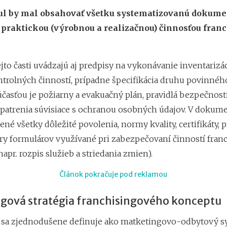
l by mal obsahovať všetku systematizovanú dokume
s praktickou (výrobnou a realizačnou) činnosťou fran
ejto časti uvádzajú aj predpisy na vykonávanie inventarizác
trolných činností, prípadne špecifikácia druhu povinného
asťou je požiarny a evakuačný plán, pravidlá bezpečnosti 
opatrenia súvisiace s ochranou osobných údajov. V dokum
žené všetky dôležité povolenia, normy kvality, certifikáty,
zory formulárov využívané pri zabezpečovaní činností fran
apr. rozpis služieb a striedania zmien).
Článok pokračuje pod reklamou
gová stratégia franchisingového konceptu
 sa zjednodušene definuje ako matketingovo-odbytový s