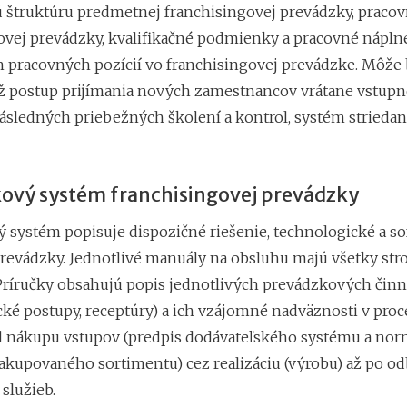
 štruktúru predmetnej franchisingovej prevádzky, praco
ovej prevádzky, kvalifikačné podmienky a pracovné nápln
h pracovných pozícií vo franchisingovej prevádzke. Môže
ž postup prijímania nových zamestnancov vrátane vstup
následných priebežných školení a kontrol, systém striedan
ový systém franchisingovej prevádzky
 systém popisuje dispozičné riešenie, technologické a so
revádzky. Jednotlivé manuály na obsluhu majú všetky stro
 Príručky obsahujú popis
jednotlivých prevádzkových činn
cké postupy, receptúry) a ich vzájomné nadväznosti v proc
od nákupu vstupov (predpis dodávateľského systému a norm
kupovaného sortimentu) cez realizáciu (výrobu) až po od
služieb.