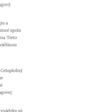
m
ingový
i
e
n
?
iu a
ktoré spolu
na. Tieto
väčšinou
. Celoplošný
je
si
ngovej
prevádzky sú