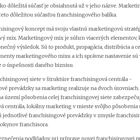
ko dôležitá súčasť je obsiahnutá už v jeho názve. Market
reto dôležitou súčasťou franchisingového balíka.
hisingový koncept má svoju vlastnú marketingovú stratég
ý mix. Marketingový mix je súhrn viacerých elementov, 
nečný výsledok. Sú to produkt, propagácia, distribúcia a ce
nenty marketingového mixu a ich správne nastavenie sú 
 o úspešnosti daného biznisu.
chisingovej siete v štruktúre franchisingová centrála -
ové prevádzky sa marketing realizuje na dvoch úrovniach
a území pôsobenia celej franchisingovej siete zabezpeču
vá centrála, lokálny marketing v mieste svôjho pôsobenia 
 jednotlivé franchisingové prevádzky v zmysle franchisi
pokynov franchisora.
ezpečenia podkladov pri príprave novej franchisingovej 