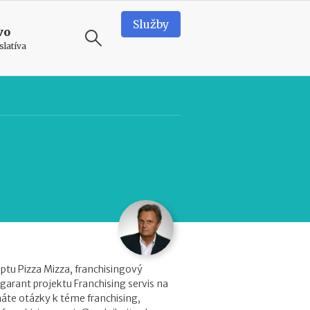
Služby
vo
slatíva
ODPORÚČAME
N
e
d
o
s
t
a
t
k
o
v
ptu Pizza Mizza, franchisingový
é
garant projektu Franchising servis na
p
áte otázky k téme franchising,
r