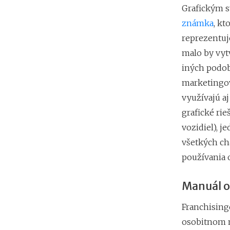
Grafickým 
známka
, kt
reprezentuj
malo by vyt
iných podob
marketingový
využívajú aj
grafické rie
vozidiel), j
všetkých ch
používania 
Manuál o
Franchising
osobitnom m