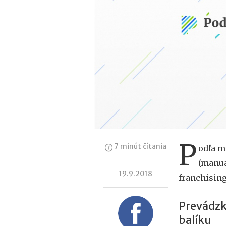
P
7 minút čítania
odľa m
(manuá
19.9.2018
franchisin
Prevádzk
balíku