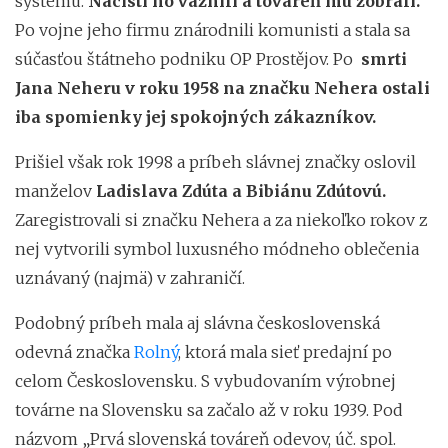
systému.
Nacisti ho väznili a továreň mu zobrali.
Po vojne jeho firmu znárodnili komunisti a stala sa
súčasťou štátneho podniku OP Prostějov. Po
smrti
Jana Neheru v roku 1958 na značku Nehera ostali
iba spomienky jej spokojných zákazníkov.
Prišiel však rok 1998 a príbeh slávnej značky oslovil
manželov
Ladislava Zdúta a Bibiánu Zdútovú.
Zaregistrovali si značku Nehera a za niekoľko rokov z
nej vytvorili symbol luxusného módneho oblečenia
uznávaný (najmä) v zahraničí.
Podobný príbeh mala aj slávna československá
odevná značka
Rolný
, ktorá mala sieť predajní po
celom Československu. S vybudovaním výrobnej
továrne na Slovensku sa začalo až v roku 1939. Pod
názvom „Prvá slovenská továreň odevov, úč. spol.