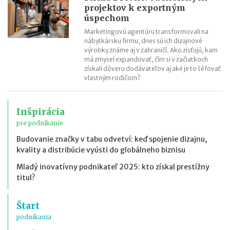
projektov k exportným
úspechom
Marketingovú agentúru transformovali na
nábytkársku firmu, dnes sú ich dizajnové
výrobky známe aj v zahraničí. Ako zisťujú, kam
má zmysel expandovať, čím si v začiatkoch
získali dôveru dodávateľov aj aké je to šéfovať
vlastným rodičom?
Inšpirácia
pre podnikanie
Budovanie značky v tabu odvetví: keď spojenie dizajnu,
kvality a distribúcie vyústi do globálneho biznisu
Mladý inovatívny podnikateľ 2025: kto získal prestížny
titul?
Štart
podnikania