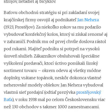
strojov, lietadiel aj bicyklov.
Baťovu obchodnú stratégiu si pri zakladaní svojej
krajčírskej firmy osvojil aj podnikateľ
Jan Nehera
(1923, Prostějov). Za niekoľko rokov sa mu podarilo
vybudovať konfekčný kolos, ktorý si získal renomé aj
v zahraničí. Podnik mu od prvej chvíle doslova rástol
pod rukami. Majiteľ podniku si potrpel na vysokú
úroveň služieb. Zákazníkov obsluhovali špeciálne
vyškolení predavači, ktorí úctivo ponúkali široký
sortiment tovaru – okrem odevu aj všetky módne
doplnky, vrátane topánok, neskôr dokonca vlastné
neherovské modely oblekov. Jan Nehera vybudoval
vlastnú sieť predajní (odtiaľ prezývka
prostějovský
Baťa
), v roku 1938 mal po celom Československu viac
než 130 obchodov s takmer 1000 zamestnancami.