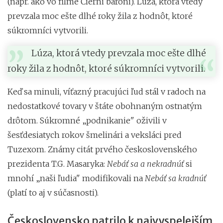
(napr. ako vo filme Čierni baróni). Lúza, ktorá vtedy
prevzala moc ešte dlhé roky žila z hodnôt, ktoré
súkromníci vytvorili.
Lúza, ktorá vtedy prevzala moc ešte dlhé
roky žila z hodnôt, ktoré súkromníci vytvorili.
Keď sa minuli, víťazný pracujúci ľud stál v radoch na
nedostatkové tovary v štáte obohnaným ostnatým
drôtom. Súkromné
„
podnikanie" oživili v
šesťdesiatych rokov šmelinári a veksláci pred
Tuzexom. Známy citát prvého československého
prezidenta T.G. Masaryka:
Nebáť sa a nekradnúť
si
mnohí
„
naši ľudia" modifikovali na
Nebáť sa kradnúť
(platí to aj v súčasnosti).
Československo patrilo k najvyspelejším