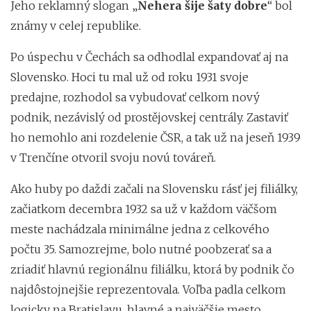
Jeho reklamný slogan „
Nehera šije šaty dobre
“ bol
známy v celej republike.
Po úspechu v Čechách sa odhodlal expandovať aj na
Slovensko. Hoci tu mal už od roku 1931 svoje
predajne, rozhodol sa vybudovať celkom nový
podnik, nezávislý od prostějovskej centrály. Zastaviť
ho nemohlo ani rozdelenie ČSR, a tak už na jeseň 1939
v Trenčíne otvoril svoju novú továreň.
Ako huby po daždi začali na Slovensku rásť jej filiálky,
začiatkom decembra 1932 sa už v každom väčšom
meste nachádzala minimálne jedna z celkového
počtu 35. Samozrejme, bolo nutné poobzerať sa a
zriadiť hlavnú regionálnu filiálku, ktorá by podnik čo
najdôstojnejšie reprezentovala. Voľba padla celkom
logicky na Bratislavu, hlavné a najväčšie mesto