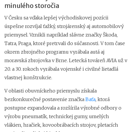
minulého storočia
V Česku sa vďaka lepšej východiskovej pozícii
úspešne rozvíjal ťažký, strojárenský aj automobilový
priemysel. Vznikli napríklad slávne značky Škoda,
Tatra, Praga, ktoré pretrvali do súčasnosti. V tom čase
okrem zbrojného programu vyrábala autá aj
moravská zbrojovka v Brne. Letecká továreň AVIA už v
20. a 30. rokoch vyrábala vojenské i civilné lietadlá
vlastnej konštrukcie.
V oblasti obuvníckeho priemyslu získala
bezkonkurečné postavenie značka
Baťa
, ktorá
postupne expandovala a rozšírila výrobné odbory o
výrobu pneumatík, technickej gumy, umelých
vlákien, hračiek, kovoobrábacích strojov, pletacích