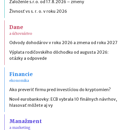
Založenie s.r.o. od 17.8.2026 – zmeny
Živnosť vs s. r. o. v roku 2026
Dane
a účtovníctvo
Odvody dohodárov v roku 2026 a zmena od roku 2027
Výplata rodičovského dôchodku od augusta 2026:
otázky a odpovede
Financie
ekonomika
Ako preveriť firmu pred investíciou do kryptomien?
Nové eurobankovky: ECB vybrala 10 finálnych návrhov,
hlasovať môžete aj vy
Manažment
a marketing