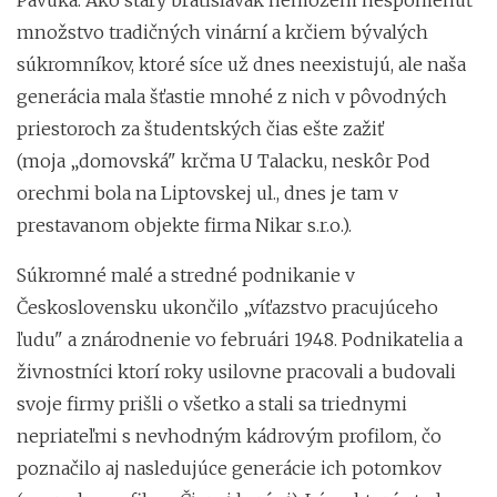
množstvo tradičných vinární a krčiem bývalých
súkromníkov, ktoré síce už dnes neexistujú, ale naša
generácia mala šťastie mnohé z nich v pôvodných
priestoroch za študentských čias ešte zažiť
(moja
„
domovská" krčma U Talacku, neskôr Pod
orechmi bola na Liptovskej ul., dnes je tam v
prestavanom objekte firma Nikar s.r.o.).
Súkromné malé a stredné podnikanie v
Československu ukončilo
„
víťazstvo pracujúceho
ľudu" a znárodnenie vo februári 1948. Podnikatelia a
živnostníci ktorí roky usilovne pracovali a budovali
svoje firmy prišli o všetko a stali sa triednymi
nepriateľmi s nevhodným kádrovým profilom, čo
poznačilo aj nasledujúce generácie ich potomkov