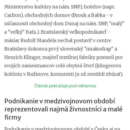
Ministerstvo kultúry na nám. SNP), hotelov (napr.
Carlton), obchodných domov (Brouk a Babka - v
súčasnosti obchodný dom Dunaj na nám. SNP, "malý"
a "veľký" Baťa...). Bratislavský veľkopodnikateľ -
mäsiar Rudolf Mandela nechal postaviť v centre
Bratislavy dokonca prvý slovenský "mrakodrap" a
Henrich Klinger, majiteľ textilnej fabriky postavil pre
svojich zamestnancov celú obytnú štvrť (klingerovu
kolóniu v Ružinove, komunisti ju už nestihli zbúrať).
Článok pokračuje pod reklamou
Podnikanie v medzivojnovom období
reprezentovali najmä živnostníci a malé
firmy
Podnikanie v medzivojnovom období v Česku aj na