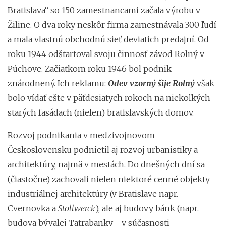
Bratislava“ so 150 zamestnancami začala výrobu v
Žiline. O dva roky neskôr firma zamestnávala 300 ľudí
a mala vlastnú obchodnú sieť deviatich predajní. Od
roku 1944 odštartoval svoju činnosť závod Rolný v
Púchove. Začiatkom roku 1946 bol podnik
znárodnený. Ich reklamu:
Odev vzorný šije Rolný
však
bolo vídať ešte v päťdesiatych rokoch na niekoľkých
starých fasádach (nielen) bratislavských domov.
Rozvoj podnikania v medzivojnovom
Československu podnietil aj rozvoj urbanistiky a
architektúry, najmä v mestách. Do dnešných dní sa
(čiastočne) zachovali nielen niektoré cenné objekty
industriálnej architektúry (v Bratislave napr.
Cvernovka a
Stollwerck
), ale aj budovy bánk (napr.
budova bývalej Tatrabanky - v súčasnosti