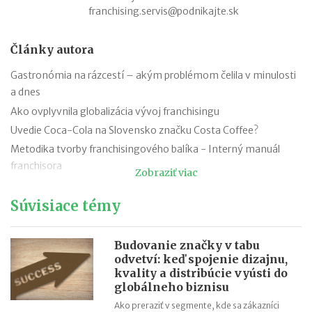
franchising.servis@podnikajte.sk
Články autora
Gastronómia na rázcestí – akým problémom čelila v minulosti
a dnes
Ako ovplyvnila globalizácia vývoj franchisingu
Uvedie Coca-Cola na Slovensko značku Costa Coffee?
Metodika tvorby franchisingového balíka - Interný manuál
franchisora
Zobraziť viac
Metodika tvorby franchisingového balíka - prevádzkový
manuál
Súvisiace témy
Metodika tvorby franchisingového balíka – franchisingové
manuály
Budovanie značky v tabu
Metodika tvorby franchisingového balíka
odvetví: keď spojenie dizajnu,
kvality a distribúcie vyústi do
Rodinné podnikanie slovenská legislatíva osobitne nedefinuje
globálneho biznisu
124 rokov úspechu značky Baťa
Ako preraziť v segmente, kde sa zákazníci