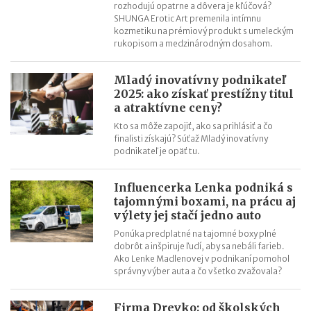
Socialistické manažérske „vychytávky“
rozhodujú opatrne a dôvera je kľúčová?
SHUNGA Erotic Art premenila intímnu
kozmetiku na prémiový produkt s umeleckým
rukopisom a medzinárodným dosahom.
Mladý inovatívny podnikateľ
2025: ako získať prestížny titul
a atraktívne ceny?
Kto sa môže zapojiť, ako sa prihlásiť a čo
finalisti získajú? Súťaž Mladý inovatívny
podnikateľ je opäť tu.
Influencerka Lenka podniká s
tajomnými boxami, na prácu aj
výlety jej stačí jedno auto
Ponúka predplatné na tajomné boxy plné
dobrôt a inšpiruje ľudí, aby sa nebáli farieb.
Ako Lenke Madlenovej v podnikaní pomohol
správny výber auta a čo všetko zvažovala?
Firma Drevko: od školských