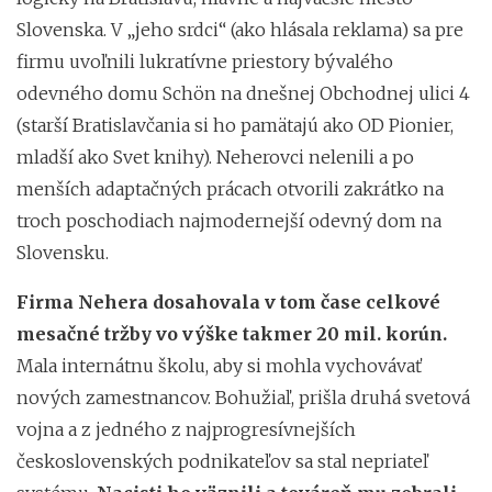
Slovenska. V „jeho srdci“ (ako hlásala reklama) sa pre
firmu uvoľnili lukratívne priestory bývalého
odevného domu Schön na dnešnej Obchodnej ulici 4
(starší Bratislavčania si ho pamätajú ako OD Pionier,
mladší ako Svet knihy). Neherovci nelenili a po
menších adaptačných prácach otvorili zakrátko na
troch poschodiach najmodernejší odevný dom na
Slovensku.
Firma Nehera dosahovala v tom čase celkové
mesačné tržby vo výške takmer 20 mil. korún.
Mala internátnu školu, aby si mohla vychovávať
nových zamestnancov. Bohužiaľ, prišla druhá svetová
vojna a z jedného z najprogresívnejších
československých podnikateľov sa stal nepriateľ