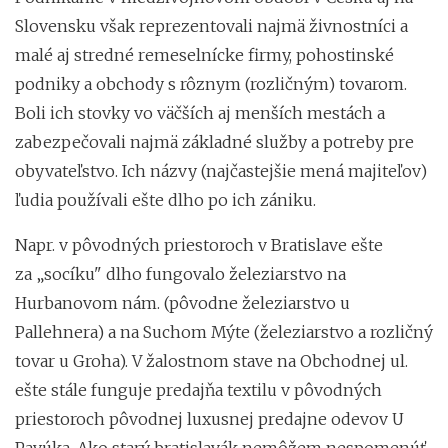
Slovensku však reprezentovali najmä živnostníci a
malé aj stredné remeselnícke firmy, pohostinské
podniky a obchody s rôznym (rozličným) tovarom.
Boli ich stovky vo väčších aj menších mestách a
zabezpečovali najmä základné služby a potreby pre
obyvateľstvo. Ich názvy (najčastejšie mená majiteľov)
ľudia používali ešte dlho po ich zániku.
Napr. v pôvodných priestoroch v Bratislave ešte
za
„
socíku" dlho fungovalo železiarstvo na
Hurbanovom nám. (pôvodne železiarstvo u
Pallehnera) a na Suchom Mýte (železiarstvo a rozličný
tovar u Groha). V žalostnom stave na Obchodnej ul.
ešte stále funguje predajňa textilu v pôvodných
priestoroch pôvodnej luxusnej predajne odevov U
Pavúka. Ako starý bratislavák nemôžem nespomenúť