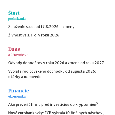
Štart
podnikania
Založenie s.r.o. od 17.8.2026 – zmeny
Živnosť vs s. r. o. v roku 2026
Dane
a účtovníctvo
Odvody dohodárov v roku 2026 a zmena od roku 2027
Výplata rodičovského dôchodku od augusta 2026:
otázky a odpovede
Financie
ekonomika
Ako preveriť firmu pred investíciou do kryptomien?
Nové eurobankovky: ECB vybrala 10 finálnych návrhov,