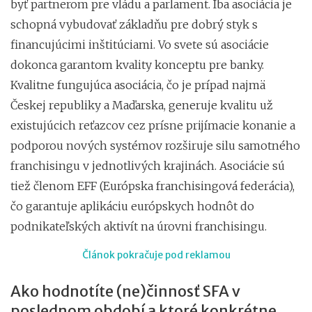
byť partnerom pre vládu a parlament. Iba asociácia je
schopná vybudovať základňu pre dobrý styk s
financujúcimi inštitúciami. Vo svete sú asociácie
dokonca garantom kvality konceptu pre banky.
Kvalitne fungujúca asociácia, čo je prípad najmä
Českej republiky a Maďarska, generuje kvalitu už
existujúcich reťazcov cez prísne prijímacie konanie a
podporou nových systémov rozširuje silu samotného
franchisingu v jednotlivých krajinách. Asociácie sú
tiež členom EFF (Európska franchisingová federácia),
čo garantuje aplikáciu európskych hodnôt do
podnikateľských aktivít na úrovni franchisingu.
Článok pokračuje pod reklamou
Ako hodnotíte (ne)činnosť SFA v
poslednom období a ktoré konkrétne