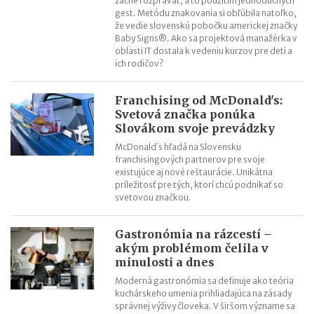
začne rozprávať, a to použitím jednoduchých
gest. Metódu znakovania si obľúbila natoľko,
že vedie slovenskú pobočku americkej značky
Baby Signs®. Ako sa projektová manažérka v
oblasti IT dostala k vedeniu kurzov pre deti a
ich rodičov?
Franchising od McDonald's:
Svetová značka ponúka
Slovákom svoje prevádzky
McDonald´s hľadá na Slovensku
franchisingových partnerov pre svoje
existujúce aj nové reštaurácie. Unikátna
príležitosť pre tých, ktorí chcú podnikať so
svetovou značkou.
Gastronómia na rázcestí –
akým problémom čelila v
minulosti a dnes
Moderná gastronómia sa definuje ako teória
kuchárskeho umenia prihliadajúca na zásady
správnej výživy človeka. V širšom význame sa