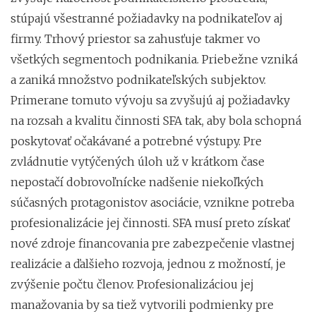
stúpajú všestranné požiadavky na podnikateľov aj
firmy. Trhový priestor sa zahusťuje takmer vo
všetkých segmentoch podnikania. Priebežne vzniká
a zaniká množstvo podnikateľských subjektov.
Primerane tomuto vývoju sa zvyšujú aj požiadavky
na rozsah a kvalitu činnosti SFA tak, aby bola schopná
poskytovať očakávané a potrebné výstupy. Pre
zvládnutie vytýčených úloh už v krátkom čase
nepostačí dobrovoľnícke nadšenie niekoľkých
súčasných protagonistov asociácie, vznikne potreba
profesionalizácie jej činnosti. SFA musí preto získať
nové zdroje financovania pre zabezpečenie vlastnej
realizácie a ďalšieho rozvoja, jednou z možností, je
zvýšenie počtu členov. Profesionalizáciou jej
manažovania by sa tiež vytvorili podmienky pre