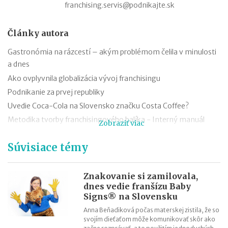
franchising.servis@podnikajte.sk
Články autora
Gastronómia na rázcestí – akým problémom čelila v minulosti
a dnes
Ako ovplyvnila globalizácia vývoj franchisingu
Podnikanie za prvej republiky
Uvedie Coca-Cola na Slovensko značku Costa Coffee?
Metodika tvorby franchisingového balíka - Interný manuál
Zobraziť viac
franchisora
Súvisiace témy
Metodika tvorby franchisingového balíka - prevádzkový
manuál
Metodika tvorby franchisingového balíka – franchisingové
Znakovanie si zamilovala,
manuály
dnes vedie franšízu Baby
Signs® na Slovensku
Metodika tvorby franchisingového balíka
Anna Beňadiková počas materskej zistila, že so
Rodinné podnikanie slovenská legislatíva osobitne nedefinuje
svojím dieťaťom môže komunikovať skôr ako
124 rokov úspechu značky Baťa