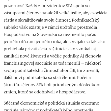
pozornosť. Každý z prezidentov SFA spolu so
zástupcami členov vynaložil veľké úsilie, aby asociácia
rástla a skvalitňovala svoju činnosť. Podnikateľský
subjekt však existuje v rámci určitého prostredia.
Hospodárstvo na Slovensku sa nezmenilo počas
jedného dňa ani jedného roka, ale vyvíjalo sa tak, ako
prebiehala privatizácia, reštitúcie, ako vznikali aj
zanikali nové živnosti a väčšie podniky. Aj členovia
franchisingovej asociácie sa teda menili – niektorí
svoju podnikateľskú činnosť ukončili, iní zmenili,
ďalší noví podnikatelia sa stali členmi. Počet a
štruktúra členov SFA boli prirodzeným dôsledkom
zmien, ktoré sa odohrávali v hospodárstve.
Súčasná ekonomická a politická situácia enormne
zvyšuje náročnosť podnikateľského prostredia,