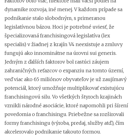
Faktorov bolo viac, niektoré mali väčší podiel na
dynamike rozvoja, iné menej. V každom prípade sa
podnikanie stalo slobodným, s primeranou
legislatívnou bázou. Hoci je potrebné uviesť, že
špecializovaná franchisingová legislatíva (lex
specialis) v žiadnej z krajín V4 neexistuje a zmluvy
fungujú ako innominátne na úrovni sui generis.
Jedným z ďalších faktorov bol rastúci záujem
zahraničných reťazcov o expanziu na tomto území,
veď viac ako 65 miliónov obyvateľov je už zaujímavý
potenciál, ktorý umožňuje multiplikovať existujúcu
franchisingovú silu. Vo všetkých štyroch krajinách
vznikli národné asociácie, ktoré napomohli pri šírení
povedomia o franchisingu. Priebežne sa rozširovali
formy franchisingu (výroba, predaj, služby atď.), čím
akcelerovalo podnikanie takouto formou.