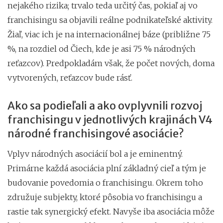
nejakého rizika; trvalo teda určitý čas, pokiaľ aj vo
franchisingu sa objavili reálne podnikateľské aktivity.
Žiaľ, viac ich je na internacionálnej báze (približne 75
%, na rozdiel od Čiech, kde je asi 75 % národných
reťazcov). Predpokladám však, že počet nových, doma
vytvorených, reťazcov bude rásť.
Ako sa podieľali a ako ovplyvnili rozvoj
franchisingu v jednotlivých krajinách V4
národné franchisingové asociácie?
Vplyv národných asociácií bol a je eminentný.
Primárne každá asociácia plní základný cieľ a tým je
budovanie povedomia o franchisingu. Okrem toho
združuje subjekty, ktoré pôsobia vo franchisingu a
rastie tak synergický efekt. Navyše iba asociácia môže