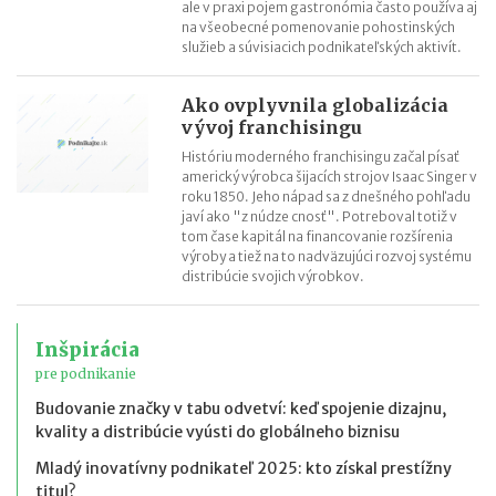
ale v praxi pojem gastronómia často používa aj
na všeobecné pomenovanie pohostinských
služieb a súvisiacich podnikateľských aktivít.
Ako ovplyvnila globalizácia
vývoj franchisingu
Históriu moderného franchisingu začal písať
americký výrobca šijacích strojov Isaac Singer v
roku 1850. Jeho nápad sa z dnešného pohľadu
javí ako "z núdze cnosť". Potreboval totiž v
tom čase kapitál na financovanie rozšírenia
výroby a tiež na to nadväzujúci rozvoj systému
distribúcie svojich výrobkov.
Inšpirácia
pre podnikanie
Budovanie značky v tabu odvetví: keď spojenie dizajnu,
kvality a distribúcie vyústi do globálneho biznisu
Mladý inovatívny podnikateľ 2025: kto získal prestížny
titul?