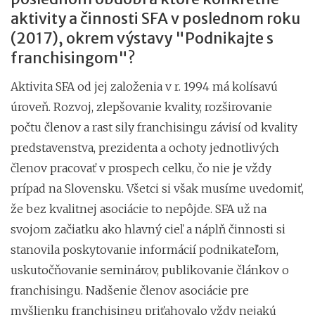
aktivity a činnosti SFA v poslednom roku
(2017), okrem výstavy "Podnikajte s
franchisingom"?
Aktivita SFA od jej založenia v r. 1994 má kolísavú
úroveň. Rozvoj, zlepšovanie kvality, rozširovanie
počtu členov a rast sily franchisingu závisí od kvality
predstavenstva, prezidenta a ochoty jednotlivých
členov pracovať v prospech celku, čo nie je vždy
prípad na Slovensku. Všetci si však musíme uvedomiť,
že bez kvalitnej asociácie to nepôjde. SFA už na
svojom začiatku ako hlavný cieľ a náplň činnosti si
stanovila poskytovanie informácií podnikateľom,
uskutočňovanie seminárov, publikovanie článkov o
franchisingu. Nadšenie členov asociácie pre
myšlienku franchisingu priťahovalo vždy nejakú