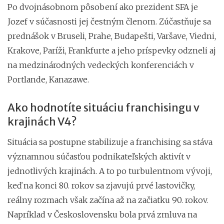
Po dvojnásobnom pôsobení ako prezident SFA je
Jozef v súčasnosti jej čestným členom. Zúčastňuje sa
prednášok v Bruseli, Prahe, Budapešti, Varšave, Viedni,
Krakove, Paríži, Frankfurte a jeho príspevky odzneli aj
na medzinárodných vedeckých konferenciách v
Portlande, Kanazawe.
Ako hodnotíte situáciu franchisingu v
krajinách V4?
Situácia sa postupne stabilizuje a franchising sa stáva
významnou súčasťou podnikateľských aktivít v
jednotlivých krajinách. A to po turbulentnom vývoji,
keď na konci 80. rokov sa zjavujú prvé lastovičky,
reálny rozmach však začína až na začiatku 90. rokov.
Napríklad v Československu bola prvá zmluva na