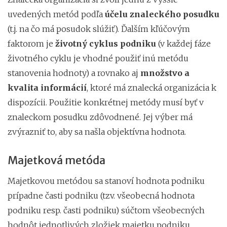
uvedených
metód podľa
účelu znaleckého posudku
(t.j. na čo má posudok slúžiť). Ďalším kľúčovým
faktorom je
životný cyklus podniku
(v každej fáze
životného cyklu je vhodné použiť inú metódu
stanovenia hodnoty) a rovnako aj
množstvo a
kvalita informácií
, ktoré má znalecká organizácia k
dispozícii. Použitie konkrétnej metódy musí byť v
znaleckom posudku zdôvodnené. Jej výber má
zvýrazniť to, aby sa našla objektívna hodnota.
Majetková metóda
Majetkovou metódou sa stanoví hodnota podniku
prípadne časti podniku (tzv. všeobecná hodnota
podniku resp. časti podniku) súčtom všeobecných
hodnôt jednotlivých zložiek majetku podniku