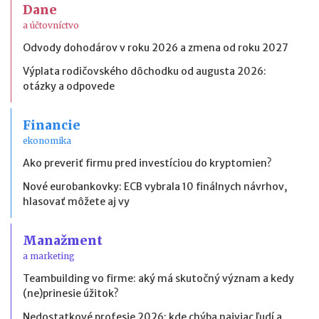
Dane
a účtovníctvo
Odvody dohodárov v roku 2026 a zmena od roku 2027
Výplata rodičovského dôchodku od augusta 2026:
otázky a odpovede
Financie
ekonomika
Ako preveriť firmu pred investíciou do kryptomien?
Nové eurobankovky: ECB vybrala 10 finálnych návrhov,
hlasovať môžete aj vy
Manažment
a marketing
Teambuilding vo firme: aký má skutočný význam a kedy
(ne)prinesie úžitok?
Nedostatkové profesie 2026: kde chýba najviac ľudí a