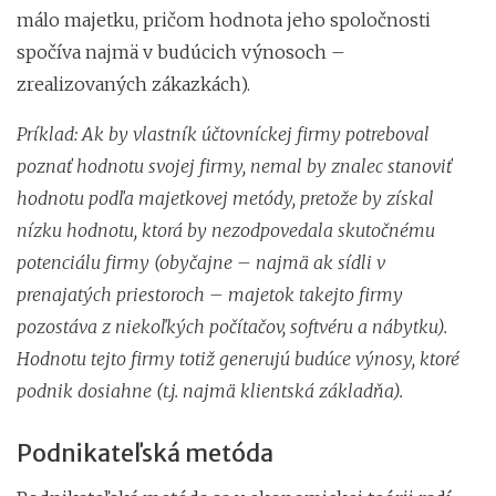
málo majetku, pričom hodnota jeho spoločnosti
spočíva najmä v budúcich výnosoch –
zrealizovaných zákazkách).
Príklad: Ak by vlastník účtovníckej firmy potreboval
poznať hodnotu svojej firmy, nemal by znalec stanoviť
hodnotu podľa majetkovej metódy, pretože by získal
nízku hodnotu, ktorá by nezodpovedala skutočnému
potenciálu firmy (obyčajne – najmä ak sídli v
prenajatých priestoroch – majetok takejto firmy
pozostáva z niekoľkých počítačov, softvéru a nábytku).
Hodnotu tejto firmy totiž generujú budúce výnosy, ktoré
podnik dosiahne (t.j. najmä klientská základňa).
Podnikateľská metóda