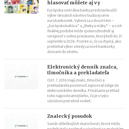
hlasovať môžete aj vy
Európska centrálna banka predstavila užší
výber desiatich návrhov budúcej série
eurobankoviek. Vyberá sa z dvoch tém –
„Európska kultúra" a „Rieky a vtáky" – a o ich
finálnej podobe môže spolurozhodnúť aj
verejnosť v online prieskume, ktorý beží do 21.
septembra 2026. Pozrite si, čo sa chystá, ako
prebiehal výber a kedy sa nové bankovky
dostanú do obehu.
Elektronický denník znalca,
tlmočníka a prekladateľa
Od 1.7.2016 majú znalci, tlmočníci a
prekladatelia povinnosť zapisovať údaje do
elektronického denníka. Prinášame prehľad
toho najpodstatnejšieho, čo je v tejto
súvislosti potrebné vedieť.
Znalecký posudok
Sumár dôležitejších skutočností, ktoré môžu
podnikateľa zaujímať v súvislosti so znaleckým