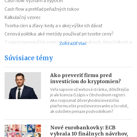
Cash flow: význam a výpočet
Cash flow a prehľad peňažných tokov
Kalkulačný vzorec
Tvorba cien a zľavy: kedy a v akej výške ich dávať
Cenová politika: aké metódy používať pri tvorbe ceny?
7 najvýznamnejších zmien v zákone o znalcoch, tlmočníkoch a
Zobraziť viac
prekladateľoch od 1.7.2018
Súvisiace témy
Podpora podnikania na Slovensku konečne realitou
Invest Europe vidí potenciál v investíciách do infraštruktúry
TOP 10 svetových startupov
Ako preveriť firmu pred
investíciou do kryptomien?
Podnikateľskí anjeli investovali v roku 2015 v rámci Európy viac
Veľa napovie už webová stránka, dôležitejšia
než 6 miliárd eur
je ale licencia či zápis v Obchodnom registri.
Ako rozpoznať dôveryhodnú investičnú
platformu ešte pred investovaním a čo robiť,
ak odošlete peniaze podvodníkom?
Nové eurobankovky: ECB
vybrala 10 finálnych návrhov,