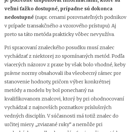
veľmi ťažko dostupné, prípadne sú dokonca
nedostupné
(napr. cenami porovnateľných podnikov
v prípade transakčného a vzorového prístupu). Aj
preto sa táto metóda prakticky vôbec nevyužíva.
Pri spracovaní znaleckého posudku musí znalec
vychádzať z niektorej zo spomínaných metód. Podľa
viacerých názorov z praxe by však bolo vhodné, keby
právne normy obsahovali iba všeobecný rámec pre
stanovenie hodnoty, pričom výber konkrétnej
metódy a modelu by bol ponechaný na
kvalifikovanom znalcovi, ktorý by pri ohodnocovaní
vychádzal z najnovších poznatkov príslušných
vedných disciplín. V súčasnosti má totiž znalec do
určitej miery „zviazané ruky“ a nemôže pri