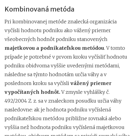
Kombinovaná metóda
Pri kombinovanej metóde znalecká organizácia
vyčísli hodnotu podniku ako vážený priemer
všeobecných hodnôt podniku stanovených
majetkovou a podnikateľskou metódou
. V tomto
prípade je potrebné v prvom kroku vyčísliť hodnotu
podniku obidvoma vyššie uvedenými metódami,
následne sa týmto hodnotám určia váhy a v
poslednom kroku sa vyčísli
vážený priemer
vypočítaných hodnôt.
V zmysle vyhlášky č.
492/2004 Z. z. sa v znaleckom posudku určia váhy
nasledovne: ak je hodnota podniku vyčíslená
podnikateľskou metódou približne rovnaká alebo
vyššia než hodnota podniku vyčíslená majetkovou