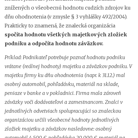
znížených o všeobecnú hodnotu cudzích zdrojov ku
dňu ohodnotenia (v zmysle § 3 vyhlášky 492/2004).
Prakticky to znamená, že znalecká organizácia
spočíta hodnotu všetkých majetkových zložiek
podniku a odpočíta hodnotu záväzkov.
Príklad: Podnikateľ potrebuje poznať hodnotu podniku
vrátane (reálnej hodnoty) majetku a záväzkov podniku. V
majetku firmy ku dňu ohodnotenia (napr. k 31.12.) mal
osobný automobil, pohľadávku, materiál na sklade,
peniaze v banke a v pokladnici. Firma mala zároveň
záväzky voči dodávateľovi a zamestnancom. Znalci v
jednotlivých odvetviach spolupracujúci so znaleckou
organizáciou určili všeobecné hodnoty jednotlivých
zložiek majetku a záväzkov nasledovne: osobný
automobil 4 500 €, pohľadávka 20 000 €, materiál na