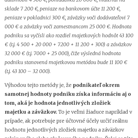
sklade 7 200 €, peniaze na bankovom účte 11 200 €,
peniaze v pokladnici 300 €, záväzky voči dodávateľovi 7
000 € a záväzky voči zamestnancom 25 000 €. Hodnota
podniku sa vyčísli ako rozdiel majetkových hodnôt 43 100
€ (t.j. 4 500 + 20 000 + 7200 + 11 200 + 300) a záväzkov
32 000 € (t.j. 7000 + 25 000), čiže výsledná hodnota
podniku stanovená majetkovou metódou bude 11 100 €
(t.j. 43 100 – 32 000).
Výhodou tejto metódy je, že
podnikateľ okrem
samotnej hodnoty podniku získa informáciu aj o
tom, aká je hodnota jednotlivých zložiek
majetku a záväzkov.
To je veľmi žiaduce napríklad v
prípade, ak potrebuje pre účtovné účely určiť reálnu
hodnotu jednotlivých zložiek majetku a záväzkov