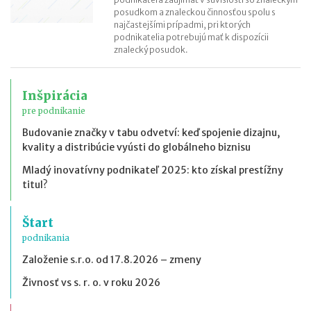
posudkom a znaleckou činnosťou spolu s
najčastejšími prípadmi, pri ktorých
podnikatelia potrebujú mať k dispozícii
znalecký posudok.
Inšpirácia
pre podnikanie
Budovanie značky v tabu odvetví: keď spojenie dizajnu,
kvality a distribúcie vyústi do globálneho biznisu
Mladý inovatívny podnikateľ 2025: kto získal prestížny
titul?
Štart
podnikania
Založenie s.r.o. od 17.8.2026 – zmeny
Živnosť vs s. r. o. v roku 2026