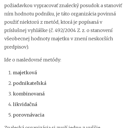
požiadavkou vypracovať znalecký posudok a stanoviť
ním hodnotu podniku, je táto organizácia povinná
použiť niektorú z metód, ktorá je popísaná v
príslušnej vyhláške (č. 492/2004 Z. z. o stanovení
všeobecnej hodnoty majetku v znení neskorších
predpisov).
Ide o nasledovné metódy:
majetková
podnikateľská
kombinovaná
likvidačná
porovnávacia
Znalecká organizácia si zvolí jednu z vyššie