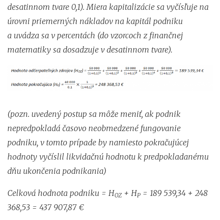
desatinnom tvare 0,1). Miera kapitalizácie sa vyčísľuje na
úrovni priemerných nákladov na kapitál podniku
a uvádza sa v percentách (do vzorcoch z finančnej
matematiky sa dosadzuje v desatinnom tvare).
(pozn. uvedený postup sa môže meniť, ak podnik
nepredpokladá časovo neobmedzené fungovanie
podniku, v tomto prípade by namiesto pokračujúcej
hodnoty vyčíslil likvidačnú hodnotu k predpokladanému
dňu ukončenia podnikania)
Celková hodnota podniku = H
+ H
= 189 539,34 + 248
OZ
P
368,53 = 437 907,87 €