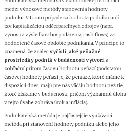
Podnikateľská metóda sa v ekonomickej teórii radí
medzi výnosové metódy stanovenia hodnoty
podniku. V tomto prípade sa hodnota podniku určí
tzv. kapitalizáciou odčerpateľných zdrojov (napr.
výnosov, výsledkov hospodárenia, cash flows) za
hodnotené časové obdobie podnikania. V princípe to
znamená, že znalec
vyčísli, aké peňažné
prostriedky podnik v budúcnosti vytvorí
, a
zohľadní pritom časovú hodnotu peňazí (podstatou
časovej hodnoty peňazí je, že peniaze, ktoré máme k
dispozícii dnes, majú pre nás väčšiu hodnotu než tie,
ktoré získame v budúcnosti, pričom významnú úlohu
v tejto úvahe zohráva úrok a inflácia).
Podnikateľská metóda je najčastejšie využívaná
metóda pri stanovení hodnoty podniku alebo jeho