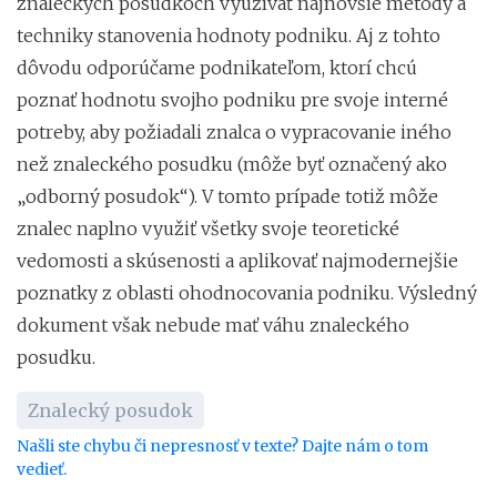
znaleckých posudkoch využívať najnovšie metódy a
techniky stanovenia hodnoty podniku. Aj z tohto
dôvodu odporúčame podnikateľom, ktorí chcú
poznať hodnotu svojho podniku pre svoje interné
potreby, aby požiadali znalca o vypracovanie iného
než znaleckého posudku (môže byť označený ako
„odborný posudok“). V tomto prípade totiž môže
znalec naplno využiť všetky svoje teoretické
vedomosti a skúsenosti a aplikovať najmodernejšie
poznatky z oblasti ohodnocovania podniku. Výsledný
dokument však nebude mať váhu znaleckého
posudku.
Znalecký posudok
Našli ste chybu či nepresnosť v texte? Dajte nám o tom
vedieť.