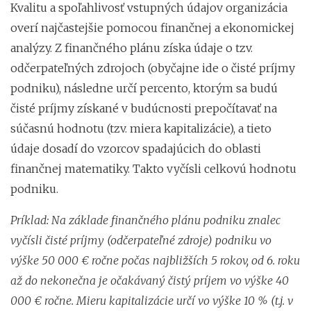
Kvalitu a spoľahlivosť vstupných údajov organizácia
overí najčastejšie pomocou finančnej a ekonomickej
analýzy. Z finančného plánu získa údaje o tzv.
odčerpateľných zdrojoch (obyčajne ide o čisté príjmy
podniku), následne určí percento, ktorým sa budú
čisté príjmy získané v budúcnosti prepočítavať na
súčasnú hodnotu (tzv. miera kapitalizácie), a tieto
údaje dosadí do vzorcov spadajúcich do oblasti
finančnej matematiky. Takto vyčísli celkovú hodnotu
podniku.
Príklad: Na základe finančného plánu podniku znalec
vyčísli čisté príjmy (odčerpateľné zdroje) podniku vo
výške 50 000 € ročne počas najbližších 5 rokov, od 6. roku
až do nekonečna je očakávaný čistý príjem vo výške 40
000 € ročne. Mieru kapitalizácie určí vo výške 10 % (t.j. v