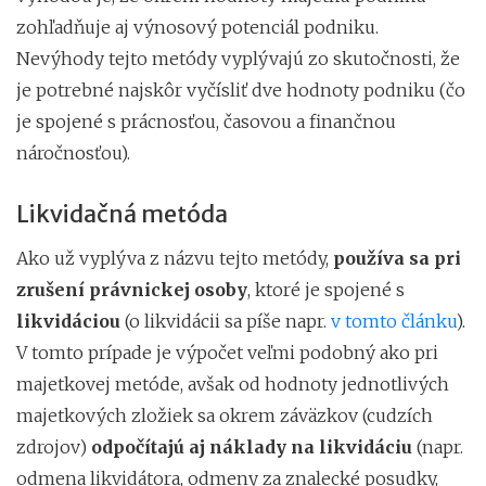
zohľadňuje aj výnosový potenciál podniku.
Nevýhody tejto metódy vyplývajú zo skutočnosti, že
je potrebné najskôr vyčísliť dve hodnoty podniku (čo
je spojené s prácnosťou, časovou a finančnou
náročnosťou).
Likvidačná metóda
Ako už vyplýva z názvu tejto metódy,
používa sa pri
zrušení právnickej osoby
, ktoré je spojené s
likvidáciou
(o likvidácii sa píše napr.
v tomto článku
).
V tomto prípade je výpočet veľmi podobný ako pri
majetkovej metóde, avšak od hodnoty jednotlivých
majetkových zložiek sa okrem záväzkov (cudzích
zdrojov)
odpočítajú aj náklady na likvidáciu
(napr.
odmena likvidátora, odmeny za znalecké posudky,