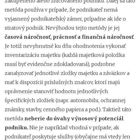
zakúpeného alebo zlučovaného podniku. Ďalej sa táto
metóda používa v prípade, že podnikateľ nemá
vyjasnený podnikateľský zámer, prípadne ak ide o
stratový podnik. Nevýhodou tejto metódy je jej
časová náročnosť, prácnosť a finančná náročnosť
.
Je totiž nevyhnutné ku dňu ohodnotenia vykonať
inventarizáciu majetku (každá majetková položka
musí byť evidenčne zdokladovaná), podrobne
zanalyzovať jednotlivé zložky majetku a záväzkov a
mať k dispozícii príslušných znalcov, ktorí majú
oprávnenie stanoviť hodnotu jednotlivých
špecifických zložiek (napr. automobilu, ochrannej
známky, stavby, cenného papiera a pod.). Taktiež táto
metóda
neberie do úvahy výnosový potenciál
podniku.
Nie je napríklad vhodná v prípade, ak
podnikateľ poskytuje služby (obyčajne má vtedy len