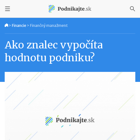
>
Financie
>
Finančný manažment
Ako znalec vypočíta
hodnotu podniku?