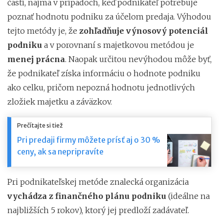
časti, najmä v prípadoch, keď podnikateľ potrebuje
poznať hodnotu podniku za účelom predaja. Výhodou
tejto metódy je, že
zohľadňuje výnosový potenciál
podniku
a v porovnaní s majetkovou metódou je
menej prácna
. Naopak určitou nevýhodou môže byť,
že podnikateľ získa informáciu o hodnote podniku
ako celku, pričom nepozná hodnotu jednotlivých
zložiek majetku a záväzkov.
Prečítajte si tiež
Pri predaji firmy môžete prísť aj o 30 %
ceny, ak sa nepripravíte
Pri podnikateľskej metóde znalecká organizácia
vychádza z finančného plánu podniku
(ideálne na
najbližších 5 rokov), ktorý jej predloží zadávateľ.