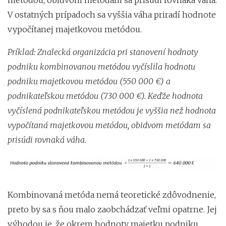
metódou, obidvom metódam sa prisúdi rovnaká váha.
V ostatných prípadoch sa vyššia váha priradí hodnote
vypočítanej majetkovou metódou.
Príklad: Znalecká organizácia pri stanovení hodnoty
podniku kombinovanou metódou vyčíslila hodnotu
podniku majetkovou metódou (550 000 €) a
podnikateľskou metódou (730 000 €). Keďže hodnota
vyčíslená podnikateľskou metódou je vyššia než hodnota
vypočítaná majetkovou metódou, obidvom metódam sa
prisúdi rovnaká váha.
Kombinovaná metóda nemá teoretické zdôvodnenie,
preto by sa s ňou malo zaobchádzať veľmi opatrne. Jej
výhodou je, že okrem hodnoty majetku podniku