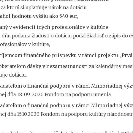
 za ktorý si uplatňuje nárok na dotáciu,
ahol hodnotu vyššiu ako 540 eur,
aný v evidencii iných profesionálov v kultúre
 dňu podania žiadosti o dotáciu podal žiadosť o zápis do e
ofesionálov v kultúre,
ríjemcom finančného príspevku v rámci projektu „Prvá
oberateľom dávky v nezamestnanosti
za kalendárny mesi
ňuje dotáciu,
iadateľom o finančnú podporu v rámci Mimoriadnej výzv
nej dňa 18. 09. 2020 Fondom na podporu umenia,
iadateľom o finančnú podporu v rámci Mimoriadnej výzv
nej dňa 15.10.2020 Fondom na podporu kultúry národnost