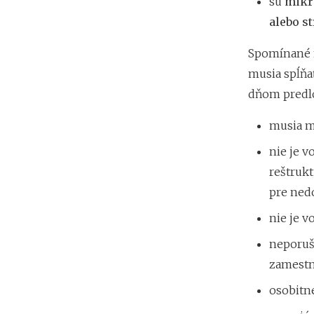
sú
mikro
alebo s
Spomínané n
musia spĺňa
dňom predlo
musia m
nie je 
reštrukt
pre ned
nie je 
neporuš
zamestn
osobitn