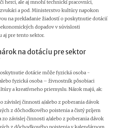
či herci, ale aj mnohí technickí pracovníci,
 zvukári a pod. Ministerstvo kultúry napokon
vou na prekladanie žiadostí o poskytnutie dotácií
 ekonomických dopadov v súvislosti
aj pre tento sektor.
árok na dotáciu pre sektor
?
poskytnutie dotácie môže fyzická osoba -
 alebo fyzická osoba – živnostník pôsobiaci
ltúry a kreatívneho priemyslu. Nárok majú, ak:
o závislej činnosti a/alebo z poberania dávok
ných z dôchodkového poistenia a čistý príjem
a zo závislej činnosti a/alebo z poberania dávok
ných z dôchodkového poistenia v kalendárnom