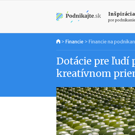
Inšpirácia
pre podnikani
>
Financie
>
Financie na podnikan
Dotácie pre ľudí 
kreatívnom prie