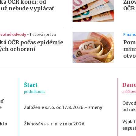
á OČR končí: od
Znov
a už nebude vyplácať
OČR 
ravotné odvody
-
Tlačová správa
Financ
á OČR počas epidémie
Pomo
ých ochorení
mini
otvo
Štart
Dan
podnikania
a účtov
eď
Odvod
e
Založenie s.r.o. od 17.8.2026 – zmeny
od ro
Výplat
 kto
Živnosť vs s. r. o. v roku 2026
august