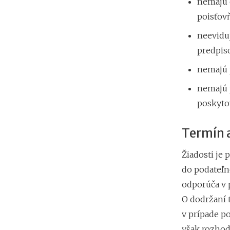
nemajú 
poisťov
neevidu
predpis
nemajú p
nemajú 
poskyto
Termín 
Žiadosti je 
do podateľn
odporúča v 
O dodržaní 
v prípade p
však rozhod