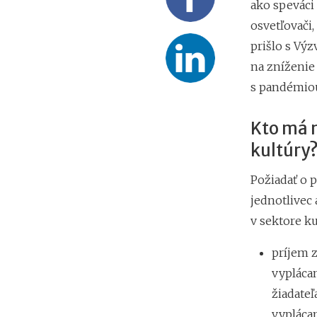
ako speváci 
osvetľovači,
prišlo s Výz
na zníženie
s pandémiou 
Kto má n
kultúry
Požiadať o 
jednotlivec
v sektore ku
príjem z
vypláca
žiadateľ
vypláca