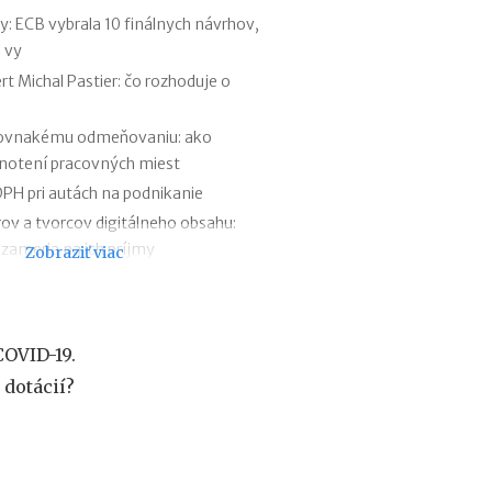
o
 ECB vybrala 10 finálnych návrhov,
f
 vy
e
s
t Michal Pastier: čo rozhoduje o
i
e
rovnakému odmeňovaniu: ako
2
dnotení pracovných miest
0
2
PH pri autách na podnikanie
6
rov a tvorcov digitálneho obsahu:
:
 zameria na ich príjmy
Zobraziť viac
k
d
 štát ju opravuje ešte pred zavedením
e
y firemných debetných a kreditných
c
h
OVID-19.
ý
 prognóze a riešenie sporných situácií
b
dotácií?
lventom škôl povinnosti voči Sociálnej
a
n
a
j