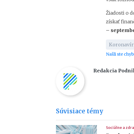
Žiadosti o 
získať fina
– septembe
Koronavír
Našli ste chy
Redakcia Podni
Súvisiace témy
Sociálne a zd