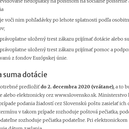
evidované nedoplatky na poistnom na sociálne poistenie 
ňa
je voči nim pohľadávky po lehote splatnosti podľa osobit
ov;
rávoplatne uložený trest zákazu prijímať dotácie alebo s
právoplatne uložený trest zákazu prijímať pomoc a podpo
vanú z fondov Európskej únie.
a suma dotácie
potrebné predložiť
do 2. decembra 2020
(vrátane),
a to b
e alebo elektronicky cez www.slovensko.sk. Ministerstvo 
prípade podania žiadostí cez Slovenskú poštu zasielať ich
termínu v takom prípade rozhoduje poštová pečiatka, po
odateľne rozhoduje pečiatka podateľne. Pri elektronickom
uje dátum zaslania.