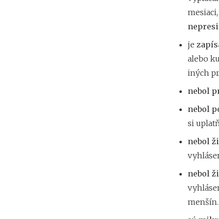
mesiaci,
nepresi
je
zapís
alebo ku
iných pr
nebol p
nebol p
si uplat
nebol ž
vyhláse
nebol ž
vyhláse
menšín.