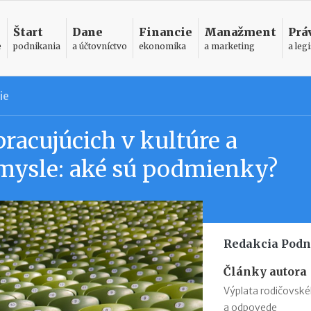
Štart
Dane
Financie
Manažment
Prá
e
podnikania
a účtovníctvo
ekonomika
a marketing
a legi
ie
pracujúcich v kultúre a
mysle: aké sú podmienky?
Redakcia Podn
Články autora
Výplata rodičovsk
a odpovede