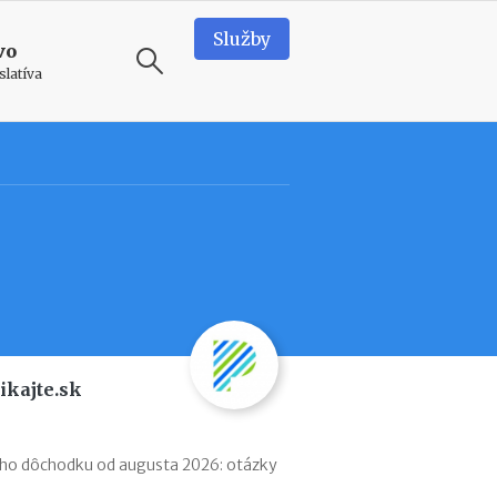
Služby
vo
slatíva
ODPORÚČAME
N
e
d
o
s
t
a
t
k
ikajte.sk
o
v
é
p
ého dôchodku od augusta 2026: otázky
r