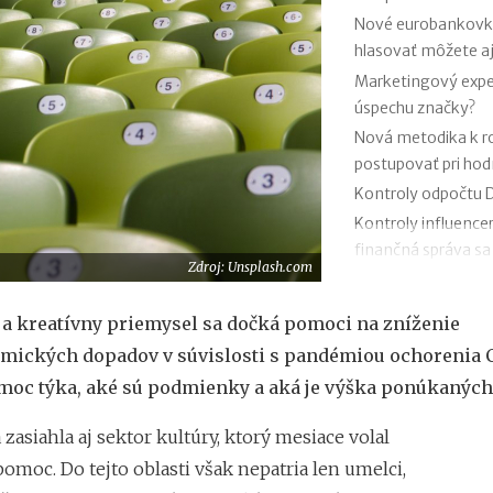
Nové eurobankovky:
hlasovať môžete aj
Marketingový exper
úspechu značky?
Nová metodika k 
postupovať pri ho
Kontroly odpočtu D
Kontroly influence
finančná správa sa
Zdroj: Unsplash.com
Zmeny v e-faktúre:
VÚB mení podmienk
 a kreatívny priemysel sa dočká pomoci na zníženie
kariet od 1.7.2026
mických dopadov v súvislosti s pandémiou ochorenia C
Mýty o dôchodkovej
moc týka, aké sú podmienky a aká je výška ponúkaných 
Kedy vznikajú abso
poisťovni?
zasiahla aj sektor kultúry, ktorý mesiace volal
omoc. Do tejto oblasti však nepatria len umelci,