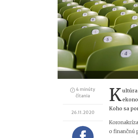
K
4 minúty
ultúra
čítania
ekono
Koho sa po
26.11.2020
Koronakríza 
o finančnú p