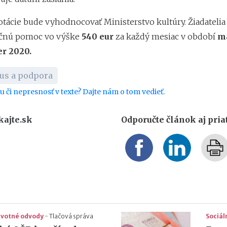
dotácie bude vyhodnocovať Ministerstvo kultúry. Žiadateli
nčnú pomoc vo výške
540 eur
za každý mesiac v období
m
r 2020.
us a podpora
bu či nepresnosť v texte? Dajte nám o tom vedieť.
kajte.sk
Odporučte článok aj pri
ravotné odvody
-
Tlačová správa
Sociál