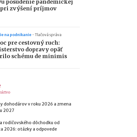
m
u posúdenie pandemickej
i
pri zvýšení príjmov
e
n
?
ie na podnikanie
-
Tlačová správa
c pre cestovný ruch:
sterstvo dopravy opäť
rilo schému de minimis
e
níctvo
y dohodárov v roku 2026 a zmena
ku 2027
a rodičovského dôchodku od
a 2026: otázky a odpovede