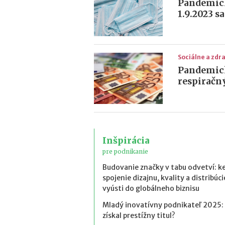
Pandemick
1.9.2023 s
Sociálne a zd
Pandemick
respiračn
Inšpirácia
pre podnikanie
Budovanie značky v tabu odvetví: k
spojenie dizajnu, kvality a distribúci
vyústi do globálneho biznisu
Mladý inovatívny podnikateľ 2025:
získal prestížny titul?