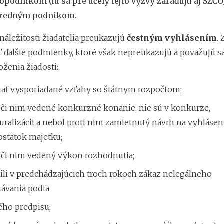
podnikom (tu sa pre účely tejto výzvy zaraďujú aj SZČ
tredným podnikom.
áležitosti žiadatelia preukazujú
čestným vyhlásením
.
ť ďalšie podmienky, ktoré však nepreukazujú a považujú s
ženia žiadosti:
ať vysporiadané vzťahy so štátnym rozpočtom;
voči nim vedené konkurzné konanie, nie sú v konkurze,
uralizácii a nebol proti nim zamietnutý návrh na vyhláse
ostatok majetku;
voči nim vedený výkon rozhodnutia;
ili v predchádzajúcich troch rokoch zákaz nelegálneho
ávania podľa
ého predpisu;