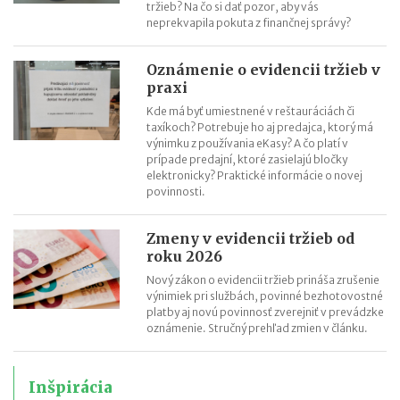
tržieb? Na čo si dať pozor, aby vás
neprekvapila pokuta z finančnej správy?
Oznámenie o evidencii tržieb v
praxi
Kde má byť umiestnené v reštauráciách či
taxíkoch? Potrebuje ho aj predajca, ktorý má
výnimku z používania eKasy? A čo platí v
prípade predajní, ktoré zasielajú bločky
elektronicky? Praktické informácie o novej
povinnosti.
Zmeny v evidencii tržieb od
roku 2026
Nový zákon o evidencii tržieb prináša zrušenie
výnimiek pri službách, povinné bezhotovostné
platby aj novú povinnosť zverejniť v prevádzke
oznámenie. Stručný prehľad zmien v článku.
Inšpirácia