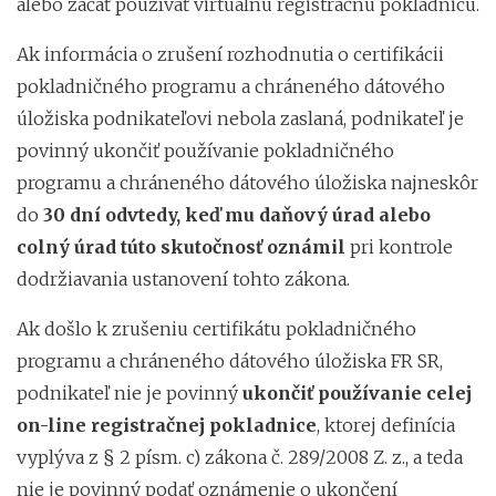
alebo začať používať virtuálnu registračnú pokladnicu.
Ak informácia o zrušení rozhodnutia o certifikácii
pokladničného programu a chráneného dátového
úložiska podnikateľovi nebola zaslaná, podnikateľ je
povinný ukončiť používanie pokladničného
programu a chráneného dátového úložiska najneskôr
do
30 dní odvtedy, keď mu daňový úrad alebo
colný úrad túto skutočnosť oznámil
pri kontrole
dodržiavania ustanovení tohto zákona.
Ak došlo k zrušeniu certifikátu pokladničného
programu a chráneného dátového úložiska FR SR,
podnikateľ nie je povinný
ukončiť používanie celej
on-line registračnej pokladnice
, ktorej definícia
vyplýva z § 2 písm. c) zákona č. 289/2008 Z. z., a teda
nie je povinný podať oznámenie o ukončení