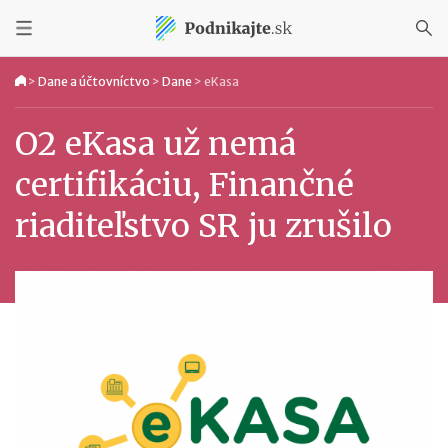
>
Dane a účtovníctvo
>
Dane
>
eKasa
O2 eKasa už nemá
certifikáciu, Finančné
riaditeľstvo SR ju zrušilo