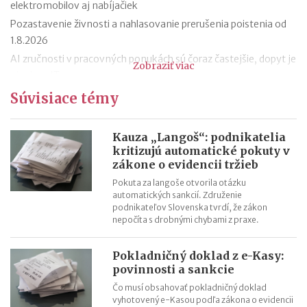
elektromobilov aj nabíjačiek
Pozastavenie živnosti a nahlasovanie prerušenia poistenia od
1.8.2026
AI zručnosti v pracovných ponukách sú čoraz častejšie, dopyt je
Zobraziť viac
aj mimo IT
Návrat z dovolenky mimo EÚ: čo si možno priniesť bez platenia
Súvisiace témy
daní a cla
Nové pravidlá EÚ v leteckej doprave: zlepšenie práv pre
Kauza „Langoš“: podnikatelia
cestujúcich
kritizujú automatické pokuty v
zákone o evidencii tržieb
Riziká lacného „značkového“ tovaru: strata peňazí aj ohrozenie
zdravia
Pokuta za langoše otvorila otázku
automatických sankcií. Združenie
Nové pravidlá kontroly PZP od 1.8.2026
podnikateľov Slovenska tvrdí, že zákon
Nárok na daňový bonus či platenie poistného: pravidlá a
nepočíta s drobnými chybami z praxe.
termíny po skončení školského roka
OČR cez letné prázdniny a zmena tlačiva v roku 2026
Pokladničný doklad z e-Kasy:
povinnosti a sankcie
Čo musí obsahovať pokladničný doklad
vyhotovený e-Kasou podľa zákona o evidencii