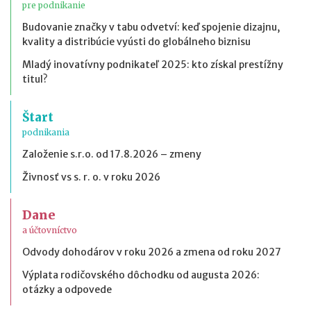
pre podnikanie
Budovanie značky v tabu odvetví: keď spojenie dizajnu,
kvality a distribúcie vyústi do globálneho biznisu
Mladý inovatívny podnikateľ 2025: kto získal prestížny
titul?
Štart
podnikania
Založenie s.r.o. od 17.8.2026 – zmeny
Živnosť vs s. r. o. v roku 2026
Dane
a účtovníctvo
Odvody dohodárov v roku 2026 a zmena od roku 2027
Výplata rodičovského dôchodku od augusta 2026:
otázky a odpovede