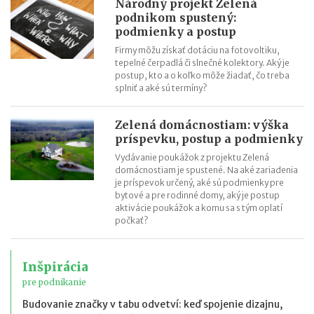
Národný projekt Zelená
podnikom spustený:
podmienky a postup
Firmy môžu získať dotáciu na fotovoltiku,
tepelné čerpadlá či slnečné kolektory. Aký je
postup, kto a o koľko môže žiadať, čo treba
splniť a aké sú termíny?
Zelená domácnostiam: výška
príspevku, postup a podmienky
Vydávanie poukážok z projektu Zelená
domácnostiam je spustené. Na aké zariadenia
je príspevok určený, aké sú podmienky pre
bytové a pre rodinné domy, aký je postup
aktivácie poukážok a komu sa s tým oplatí
počkať?
Inšpirácia
pre podnikanie
Budovanie značky v tabu odvetví: keď spojenie dizajnu,