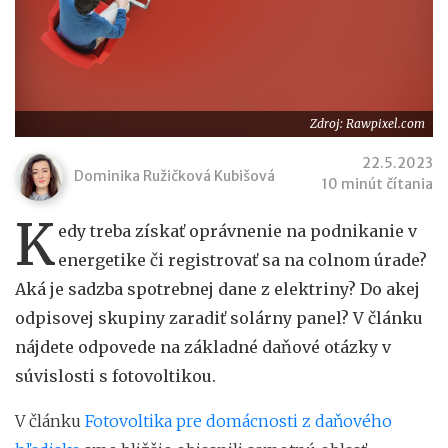
Zdroj: Rawpixel.com
22.5.2023
Dominika Ružičková Kubišová
10 minút čítania
K
edy treba získať oprávnenie na podnikanie v
energetike či registrovať sa na colnom úrade?
Aká je sadzba spotrebnej dane z elektriny? Do akej
odpisovej skupiny zaradiť solárny panel? V článku
nájdete odpovede na základné daňové otázky v
súvislosti s fotovoltikou.
V článku
Fotovoltika pre domácnosti z daňového