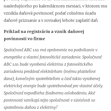
nasledujúceho po kalendárnom mesiaci, v ktorom mu
vznikla daňová povinnosť, podať colnému úradu
daňové priznanie a v rovnakej lehote zaplatiť daň.
Príklad na registráciu a vznik daňovej
povinnosti vo firme
Spoločnosť ABC s.r.o. má oprávnenie na podnikanie v
energetike a vlastní fotovoltické zariadenie. Spoločnosť
ABC s.r.o. bude vyrobenú elektrinu z fotovoltického
zariadenia predávať elektrárňam (inému platiteľovi
dane), konečným spotrebiteľom a časť takto vyrobenej
elektrickej energie bude spotrebovávať pre vlastné účely.
Spoločnosť nepodlieha žiadnemu oslobodeniu. Aké
povinnosti vznikajú tejto spoločnosti v súvislosti so
spotrebnou daňou z elektriny?