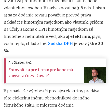
tovaru za protihodnotu v tuzemsku uskutočnené
zdaniteľnou osobou. V nadväznosti na § 8 ods. 1 písm.
a) sa za dodanie tovaru považuje prevod práva
nakladať s hmotným majetkom ako vlastník, pričom
na účely zákona o DPH hmotným majetkom sú
hnuteľné a nehnuteľné veci, ako aj
elektrina
, plyn,
voda, teplo, chlad a iné.
Sadzba DPH
je vo výške 20
%.
Prečítajte si tiež
Fotovoltika pre firmu: pre koho má
zmysel a čo zvažovať?
V prípade, že výrobca či predajca elektriny predáva
túto elektrinu inému obchodníkovi do iného
členského štátu, je miestom dodania