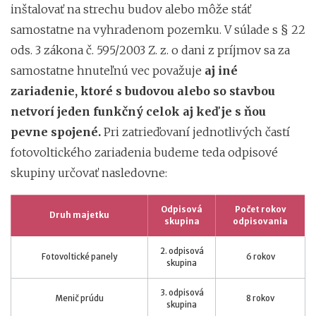
inštalovať na strechu budov alebo môže stáť
samostatne na vyhradenom pozemku. V súlade s § 22
ods. 3 zákona č. 595/2003 Z. z. o dani z príjmov sa za
samostatne hnuteľnú vec považuje
aj iné
zariadenie, ktoré s budovou alebo so stavbou
netvorí jeden funkčný celok aj keď je s ňou
pevne spojené.
Pri zatrieďovaní jednotlivých častí
fotovoltického zariadenia budeme teda odpisové
skupiny určovať nasledovne:
Odpisová
Počet rokov
Druh majetku
skupina
odpisovania
2. odpisová
Fotovoltické panely
6 rokov
skupina
3. odpisová
Menič prúdu
8 rokov
skupina