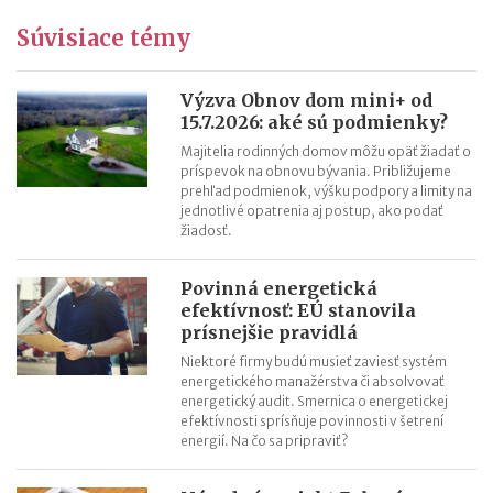
Odvody SZČO (živnostníkov) od 1.1.2026
Súvisiace témy
Obmedzenie odpočtu DPH na autá od 1.1.2026
E-faktúra – povinná elektronická fakturácia od roku 2027
(návrh)
Výzva Obnov dom mini+ od
15.7.2026: aké sú podmienky?
Zmeny v odpisovaní majetku od 1.1.2026
Majitelia rodinných domov môžu opäť žiadať o
príspevok na obnovu bývania. Približujeme
prehľad podmienok, výšku podpory a limity na
jednotlivé opatrenia aj postup, ako podať
žiadosť.
Povinná energetická
efektívnosť: EÚ stanovila
prísnejšie pravidlá
Niektoré firmy budú musieť zaviesť systém
energetického manažérstva či absolvovať
energetický audit. Smernica o energetickej
efektívnosti sprísňuje povinnosti v šetrení
energií. Na čo sa pripraviť?