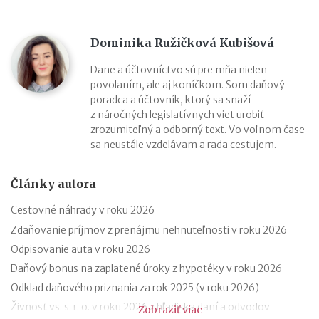
Dominika Ružičková Kubišová
Dane a účtovníctvo sú pre mňa nielen
povolaním, ale aj koníčkom. Som daňový
poradca a účtovník, ktorý sa snaží
z náročných legislatívnych viet urobiť
zrozumiteľný a odborný text. Vo voľnom čase
sa neustále vzdelávam a rada cestujem.
Články autora
Cestovné náhrady v roku 2026
Zdaňovanie príjmov z prenájmu nehnuteľnosti v roku 2026
Odpisovanie auta v roku 2026
Daňový bonus na zaplatené úroky z hypotéky v roku 2026
Odklad daňového priznania za rok 2025 (v roku 2026)
Živnosť vs. s. r. o. v roku 2026 z hľadiska daní a odvodov
Zobraziť viac