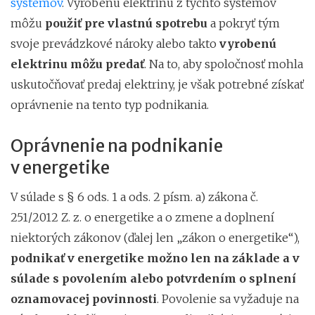
systémov
. Vyrobenú elektrinu z týchto systémov
môžu
použiť pre vlastnú spotrebu
a pokryť tým
svoje prevádzkové nároky alebo takto
vyrobenú
elektrinu môžu predať
. Na to, aby spoločnosť mohla
uskutočňovať predaj elektriny, je však potrebné získať
oprávnenie na tento typ podnikania.
Oprávnenie na podnikanie
v energetike
V súlade s § 6 ods. 1 a ods. 2 písm. a) zákona č.
251/2012 Z. z. o energetike a o zmene a doplnení
niektorých zákonov (ďalej len „zákon o energetike“),
podnikať v energetike možno len na základe a v
súlade s povolením alebo potvrdením o splnení
oznamovacej povinnosti
. Povolenie sa vyžaduje na