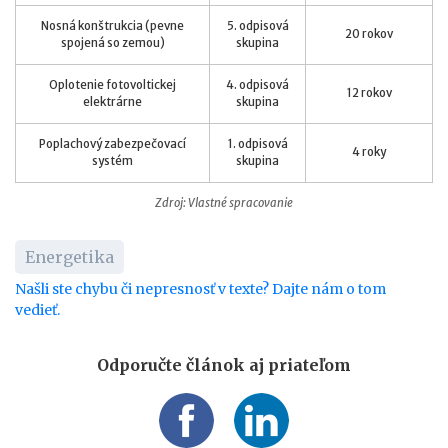
Nosná konštrukcia (pevne
5. odpisová
20 rokov
spojená so zemou)
skupina
Oplotenie fotovoltickej
4. odpisová
12 rokov
elektrárne
skupina
Poplachový zabezpečovací
1. odpisová
4 roky
systém
skupina
Zdroj: Vlastné spracovanie
Energetika
Našli ste chybu či nepresnosť v texte? Dajte nám o tom
vedieť.
Odporučte článok aj priateľom