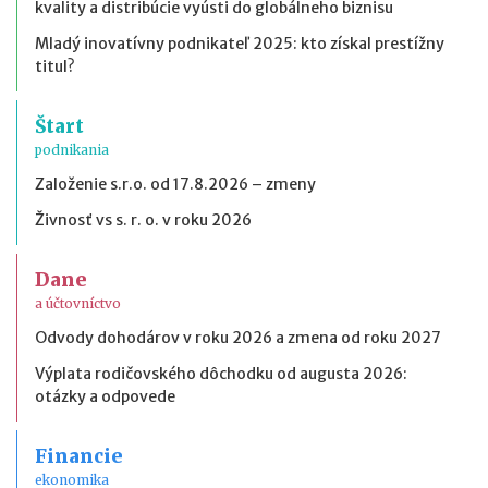
kvality a distribúcie vyústi do globálneho biznisu
Mladý inovatívny podnikateľ 2025: kto získal prestížny
titul?
Štart
podnikania
Založenie s.r.o. od 17.8.2026 – zmeny
Živnosť vs s. r. o. v roku 2026
Dane
a účtovníctvo
Odvody dohodárov v roku 2026 a zmena od roku 2027
Výplata rodičovského dôchodku od augusta 2026:
otázky a odpovede
Financie
ekonomika