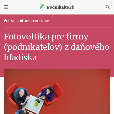
>
Dane a účtovníctvo
>
Dane
Fotovoltika pre firmy
(podnikateľov) z daňového
hľadiska