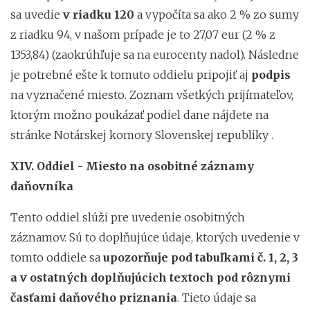
sa uvedie
v riadku 120
a vypočíta sa ako 2 % zo sumy
z riadku 94, v našom prípade je to 27,07 eur (2 % z
1353,84) (zaokrúhľuje sa na eurocenty nadol). Následne
je potrebné ešte k tomuto oddielu pripojiť aj
podpis
na vyznačené miesto. Zoznam všetkých prijímateľov,
ktorým možno poukázať podiel dane nájdete na
stránke Notárskej komory Slovenskej republiky .
XIV. Oddiel - Miesto na osobitné záznamy
daňovníka
Tento oddiel slúži pre uvedenie osobitných
záznamov. Sú to doplňujúce údaje, ktorých uvedenie v
tomto oddiele sa
upozorňuje pod tabuľkami č. 1, 2, 3
a v ostatných doplňujúcich textoch pod rôznymi
časťami daňového priznania
. Tieto údaje sa