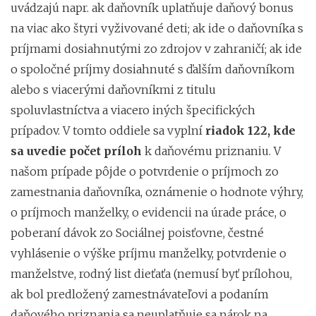
uvádzajú napr. ak daňovník uplatňuje daňový bonus
na viac ako štyri vyživované deti; ak ide o daňovníka s
príjmami dosiahnutými zo zdrojov v zahraničí; ak ide
o spoločné príjmy dosiahnuté s ďalším daňovníkom
alebo s viacerými daňovníkmi z titulu
spoluvlastníctva a viacero iných špecifických
prípadov. V tomto oddiele sa vyplní
riadok 122, kde
sa uvedie
počet príloh
k daňovému priznaniu. V
našom prípade pôjde o potvrdenie o príjmoch zo
zamestnania daňovníka, oznámenie o hodnote výhry,
o príjmoch manželky, o evidencii na úrade práce, o
poberaní dávok zo Sociálnej poisťovne, čestné
vyhlásenie o výške príjmu manželky, potvrdenie o
manželstve, rodný list dieťaťa (nemusí byť prílohou,
ak bol predložený zamestnávateľovi a podaním
daňového priznania sa neuplatňuje sa nárok na