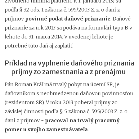
životného minima platného k 1. januáru 2013) sú
podľa § 32 ods. 1 zákona č. 595/2003 Z. z. o dani z
príjmov
povinné podať daňové priznanie
. Daňové
priznanie za rok 2013 sa podáva na formulári typu B v
lehote do 31. marca 2014. V uvedenej lehote je
potrebné túto daň aj zaplatiť.
Príklad na vyplnenie daňového priznania
– príjmy zo zamestnania a z prenájmu
Pán Roman Kráľ má trvalý pobyt na území SR, je
daňovníkom s neobmedzenou daňovou povinnosťou
(rezidentom SR). V roku 2013 poberal príjmy zo
závislej činnosti podľa § 5 zákona č. 595/2003 Z. z. o
dani z príjmov -
pracoval na trvalý pracovný
pomer u svojho zamestnávateľa
.