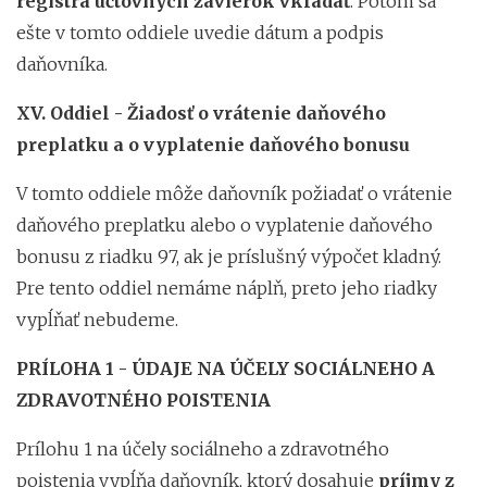
registra účtovných závierok vkladať
. Potom sa
ešte v tomto oddiele uvedie dátum a podpis
daňovníka.
XV. Oddiel - Žiadosť o vrátenie daňového
preplatku a o vyplatenie daňového bonusu
V tomto oddiele môže daňovník požiadať o vrátenie
daňového preplatku alebo o vyplatenie daňového
bonusu z riadku 97, ak je príslušný výpočet kladný.
Pre tento oddiel nemáme náplň, preto jeho riadky
vypĺňať nebudeme.
PRÍLOHA 1 - ÚDAJE NA ÚČELY SOCIÁLNEHO A
ZDRAVOTNÉHO POISTENIA
Prílohu 1 na účely sociálneho a zdravotného
poistenia vypĺňa daňovník, ktorý dosahuje
príjmy z