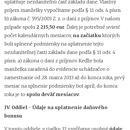
uplatňuje nezdaniteľnú časť základu dane. Vlastný
príjem manželky vypočítame podľa § 11 ods. 4 písm.
b) zákona č. 595/2003 Z. z. o dani z príjmov. V našom
prípade spolu
2 215,50 eur
. Ďalej je potrebné uviesť
počet kalendárnych mesiacov,
na začiatku
ktorých
boli splnené podmienky na uplatnenie tejto
nezdaniteľnej časti základu dane podľa § 11 ods. 4
písm. a) zákona o dani z príjmov. Keďže bola
manželka zaradená do evidencie uchádzačov o
zamestnanie od 28. marca 2013 až do konca roka, prvý
mesiac na splnenie podmienky bol apríl, do konca
roka je to
spolu deväť mesiacov
.
IV. Oddiel - Údaje na uplatnenie daňového
bonusu
V tomto oddiele, v riadku 32 vypĺňame osobné
údaje