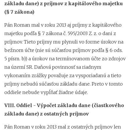
základu dane) z príjmov z kapitálového majetku
(§ 7 zákona)
Pán Roman mal v roku 2013 aj príjmy z kapitálového
majetku podľa § 7 zákona č. 595/2003 Z. z. o dani z
príjmov. Tieto príjmy mu plynuli vo forme úrokov na
bežnom účte (nie sú súčasťou príjmov podľa § 6 ods.
5 písm. b)) a úrokov na termínovanom účte zo zdrojov
na území SR. Daňová povinnosť sa riadnym
vykonaním zrážky považuje za vysporiadanú a tieto
príjmy nebudú súčasťou základu dane. Preto v tomto
oddiele nebude vypĺňať žiadne údaje.
VIII. Oddiel - Výpočet základu dane (čiastkového
základu dane) z ostatných príjmov
Pán Roman v roku 2013 mal z ostatných príjmov len