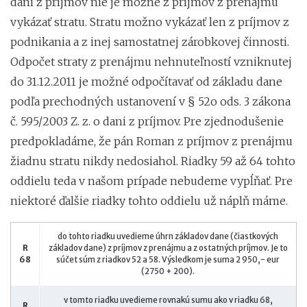
dani z príjmov nie je možné z príjmov z prenájmu
vykázať stratu. Stratu možno vykázať len z príjmov z
podnikania a z inej samostatnej zárobkovej činnosti.
Odpočet straty z prenájmu nehnuteľností vzniknutej
do 31.12.2011 je možné odpočítavať od základu dane
podľa prechodných ustanovení v § 52o ods. 3 zákona
č. 595/2003 Z. z. o dani z príjmov. Pre zjednodušenie
predpokladáme, že pán Roman z príjmov z prenájmu
žiadnu stratu nikdy nedosiahol. Riadky 59 až 64 tohto
oddielu teda v našom prípade nebudeme vypĺňať. Pre
niektoré ďalšie riadky tohto oddielu už náplň máme.
do tohto riadku uvedieme úhrn základov dane (čiastkových
R
základov dane) z príjmov z prenájmu a z ostatných príjmov. Je to
68
súčet súm z riadkov 52 a 58. Výsledkom je suma 2 950,- eur
(2750 + 200).
v tomto riadku uvedieme rovnakú sumu ako v riadku 68,
R