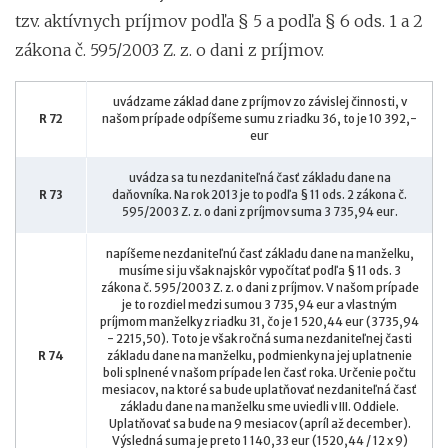
tzv. aktívnych príjmov podľa § 5 a podľa § 6 ods. 1 a 2
zákona č. 595/2003 Z. z. o dani z príjmov.
uvádzame základ dane z príjmov zo závislej činnosti, v
R 72
našom prípade odpíšeme sumu z riadku 36, to je 10 392,-
eur
uvádza sa tu nezdaniteľná časť základu dane na
R 73
daňovníka. Na rok 2013 je to podľa § 11 ods. 2 zákona č.
595/2003 Z. z. o dani z príjmov suma 3 735,94 eur.
napíšeme nezdaniteľnú časť základu dane na manželku,
musíme si ju však najskôr vypočítať podľa § 11 ods. 3
zákona č. 595/2003 Z. z. o dani z príjmov. V našom prípade
je to rozdiel medzi sumou 3 735,94 eur a vlastným
príjmom manželky z riadku 31, čo je 1 520,44 eur (3735,94
- 2215,50). Toto je však ročná suma nezdaniteľnej časti
R 74
základu dane na manželku, podmienky na jej uplatnenie
boli splnené v našom prípade len časť roka. Určenie počtu
mesiacov, na ktoré sa bude uplatňovať nezdaniteľná časť
základu dane na manželku sme uviedli v III. Oddiele.
Uplatňovať sa bude na 9 mesiacov (apríl až december).
Výsledná suma je preto 1 140,33 eur (1520,44 / 12 x 9)