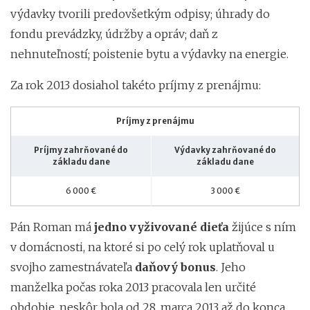
výdavky tvorili predovšetkým odpisy; úhrady do
fondu prevádzky, údržby a opráv; daň z
nehnuteľností; poistenie bytu a výdavky na energie.
Za rok 2013 dosiahol takéto príjmy z prenájmu:
Príjmy z prenájmu
Príjmy zahrňované do
Výdavky zahrňované do
základu dane
základu dane
6 000 €
3 000 €
Pán Roman má
jedno vyživované dieťa
žijúce s ním
v domácnosti, na ktoré si po celý rok uplatňoval u
svojho zamestnávateľa
daňový bonus
. Jeho
manželka počas roka 2013 pracovala len určité
obdobie, neskôr bola od 28. marca 2013 až do konca