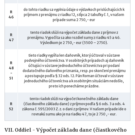
do tohto riadku sa vyplnia údaje o výdavkoch prislúchajúcich k
R
príjmom z prenájmu z riadku 12, stĺpca 2 tabuľky č. 1, v našom
46
prípade suma 2 750,- eur
tento riadok slúži na výpočet základu dane z príjmov z
R
prenájmu. Vypočíta sa ako rozdiel sumy z riadku 45 a 46.
47
Výsledkom je 2 750,- eur (5500 – 2750).
tieto riadky vypĺňa len daňovník, ktorý účtoval v sústave
podvojného účtovníctva. V osobitných prípadoch aj daňovník
R
účtujúci v sústave jednoduchého účtovníctva pri podaní
48
dodatočného daňového priznania, resp. po skončení prenájmu
-
a postupuje podľa § 32 ods. 12. Pán Roman účtoval v sústave
51
jednoduchého účtovníctva a k osobitným situáciám nedošlo,
preto ich ponecháme prázdne.
tento riadok slúži na výpočet konečného základu dane
R
(čiastkového základu dane) z príjmov podľa § 6 ods. 3 a ods. 4
52
zákona č. 595/2003 Z. z. o dani z príjmov. V našom prípade ide o
rovnakú sumu ako je na riadku 47, to je 2 750 ,- eur.
VII. Oddiel - Výpočet základu dane (čiastkového