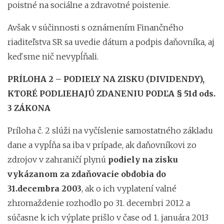
poistné na sociálne a zdravotné poistenie.
Avšak v súčinnosti s oznámením Finančného
riaditeľstva SR sa uvedie dátum a podpis daňovníka, aj
keď sme nič nevypĺňali.
PRÍLOHA 2 – PODIELY NA ZISKU (DIVIDENDY),
KTORÉ PODLIEHAJÚ ZDANENIU PODĽA § 51d ods.
3 ZÁKONA
Príloha č. 2 slúži na vyčíslenie samostatného základu
dane a vypĺňa sa iba v prípade, ak daňovníkovi zo
zdrojov v zahraničí plynú
podiely na zisku
vykázanom za zdaňovacie obdobia do
31.decembra 2003
, ak o ich vyplatení valné
zhromaždenie rozhodlo po 31. decembri 2012 a
súčasne k ich výplate prišlo v čase od 1. januára 2013