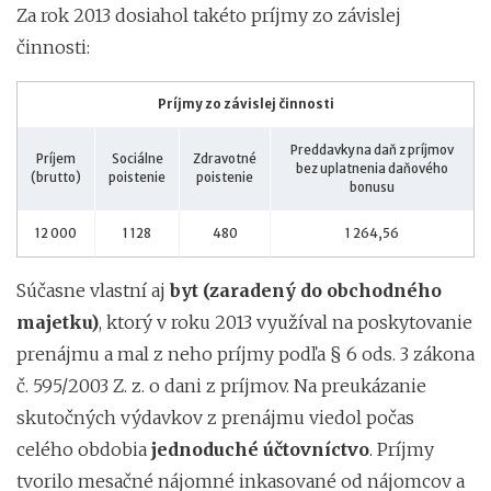
Za rok 2013 dosiahol takéto príjmy zo závislej
činnosti:
Príjmy zo závislej činnosti
Preddavky na daň z príjmov
Príjem
Sociálne
Zdravotné
bez uplatnenia daňového
(brutto)
poistenie
poistenie
bonusu
12 000
1 128
480
1 264,56
Súčasne vlastní aj
byt (zaradený do obchodného
majetku)
, ktorý v roku 2013 využíval na poskytovanie
prenájmu a mal z neho príjmy podľa § 6 ods. 3 zákona
č. 595/2003 Z. z. o dani z príjmov. Na preukázanie
skutočných výdavkov z prenájmu viedol počas
celého obdobia
jednoduché účtovníctvo
. Príjmy
tvorilo mesačné nájomné inkasované od nájomcov a