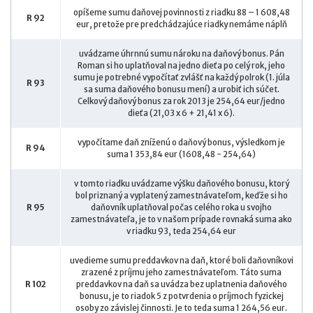
opíšeme sumu daňovej povinnosti z riadku 88 – 1 608,48
R 92
eur, pretože pre predchádzajúce riadky nemáme náplň
uvádzame úhrnnú sumu nároku na daňový bonus. Pán
Roman si ho uplatňoval na jedno dieťa po celý rok, jeho
sumu je potrebné vypočítať zvlášť na každý polrok (1. júla
R 93
sa suma daňového bonusu mení) a urobiť ich súčet.
Celkový daňový bonus za rok 2013 je 254,64 eur/jedno
dieťa (21,03 x 6 + 21,41 x 6).
vypočítame daň zníženú o daňový bonus, výsledkom je
R 94
suma 1 353,84 eur (1608,48 - 254,64)
v tomto riadku uvádzame výšku daňového bonusu, ktorý
bol priznaný a vyplatený zamestnávateľom, keďže si ho
R 95
daňovník uplatňoval počas celého roka u svojho
zamestnávateľa, je to v našom prípade rovnaká suma ako
v riadku 93, teda 254,64 eur
uvedieme sumu preddavkov na daň, ktoré boli daňovníkovi
zrazené z príjmu jeho zamestnávateľom. Táto suma
R 102
preddavkov na daň sa uvádza bez uplatnenia daňového
bonusu, je to riadok 5 z potvrdenia o príjmoch fyzickej
osoby zo závislej činnosti. Je to teda suma 1 264,56 eur.