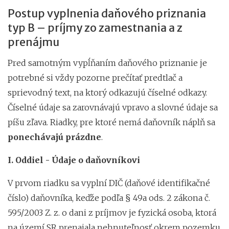
Postup vyplnenia daňového priznania
typ B – príjmy zo zamestnania a z
prenájmu
Pred samotným vypĺňaním daňového priznanie je
potrebné si vždy pozorne prečítať predtlač a
sprievodný text, na ktorý odkazujú číselné odkazy.
Číselné údaje sa zarovnávajú vpravo a slovné údaje sa
píšu zľava. Riadky, pre ktoré nemá daňovník náplň sa
ponechávajú prázdne
.
I. Oddiel - Údaje o daňovníkovi
V prvom riadku sa vyplní DIČ (daňové identifikačné
číslo) daňovníka, keďže podľa § 49a ods. 2 zákona č.
595/2003 Z. z. o dani z príjmov je fyzická osoba, ktorá
na území SR prenajala nehnuteľnosť okrem pozemku