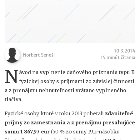
10.3.2014
Norbert Seneši
15 minút čítania
N
ávod na vyplnenie daňového priznania typu B
fyzickej osoby s príjmami zo závislej činnosti
a z prenájmu nehnuteľnosti vrátane vyplneného
tlačiva.
Fyzické osoby, ktoré v roku 2013 poberali
zdaniteľné
príjmy zo zamestnania a z prenájmu
presahujúce
sumu 1 867,97 eur
(50 % zo sumy 19,2-násobku