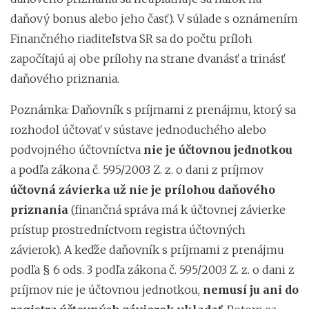
daňový bonus alebo jeho časť). V súlade s oznámením
Finančného riaditeľstva SR sa do počtu príloh
započítajú aj obe prílohy na strane dvanásť a trinásť
daňového priznania.
Poznámka: Daňovník s príjmami z prenájmu, ktorý sa
rozhodol účtovať v sústave jednoduchého alebo
podvojného účtovníctva
nie je účtovnou jednotkou
a podľa zákona č. 595/2003 Z. z. o dani z príjmov
účtovná závierka už nie je prílohou daňového
priznania
(finančná správa má k účtovnej závierke
prístup prostredníctvom registra účtovných
závierok). A keďže daňovník s príjmami z prenájmu
podľa § 6 ods. 3 podľa zákona č. 595/2003 Z. z. o dani z
príjmov nie je účtovnou jednotkou,
nemusí ju ani do