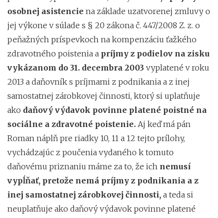
osobnej asistencie
na základe uzatvorenej zmluvy o
jej výkone v súlade s § 20 zákona č. 447/2008 Z. z. o
peňažných príspevkoch na kompenzáciu ťažkého
zdravotného poistenia a
príjmy z podielov na zisku
vykázanom do 31. decembra 2003
vyplatené v roku
2013 a daňovník s príjmami z podnikania a z inej
samostatnej zárobkovej činnosti, ktorý si uplatňuje
ako
daňový výdavok povinne platené poistné na
sociálne a zdravotné poistenie.
Aj keď má pán
Roman náplň pre riadky 10, 11 a 12 tejto prílohy,
vychádzajúc z poučenia vydaného k tomuto
daňovému priznaniu máme za to, že ich
nemusí
vypĺňať, pretože nemá príjmy z podnikania a z
inej samostatnej zárobkovej činnosti,
a teda si
neuplatňuje ako daňový výdavok povinne platené