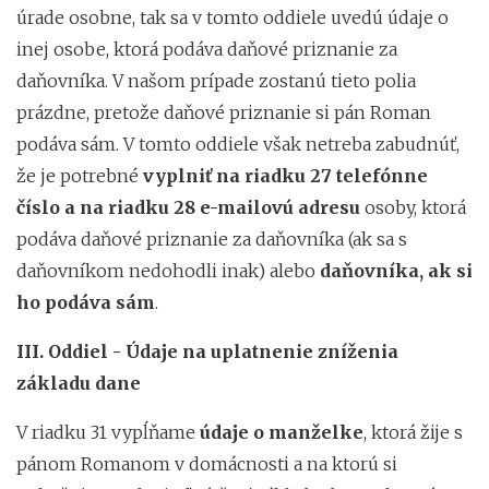
úrade osobne, tak sa v tomto oddiele uvedú údaje o
inej osobe, ktorá podáva daňové priznanie za
daňovníka. V našom prípade zostanú tieto polia
prázdne, pretože daňové priznanie si pán Roman
podáva sám. V tomto oddiele však netreba zabudnúť,
že je potrebné
vyplniť na riadku 27 telefónne
číslo a na riadku 28 e-mailovú adresu
osoby, ktorá
podáva daňové priznanie za daňovníka (ak sa s
daňovníkom nedohodli inak) alebo
daňovníka, ak si
ho podáva sám
.
III. Oddiel - Údaje na uplatnenie zníženia
základu dane
V riadku 31 vypĺňame
údaje o manželke
, ktorá žije s
pánom Romanom v domácnosti a na ktorú si