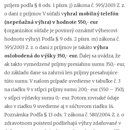
príjem podľa § 8 ods. 1 písm. j) zákona č. 595/2003 Z. z.
o dani z príjmov. V súťaži v
yhral mobilný telefón
(nepeňažná výhra) v hodnote 550,- eur
(
organizátor súťaže je povinný oznámiť výhercovi
hodnotu výhry). Podľa § 9 ods. 2 písm. m) zákona č.
595/2003 Z. z. o dani z príjmov je takáto
výhra
oslobodená do výšky 350,- eur.
Ďalej sa uvádza, že
ak takto vymedzené príjmy presiahnu sumu 350,- eur,
do základu dane sa zahrnú len príjmy presahujúce
túto sumu. V našom prípade uvedieme v tabuľke č. 3
na riadku 9 v stĺpci príjmy sumu 200,- eur (550 – 350),
v stĺpci výdavky sumu 0,- eur. Potom rovnaké údaje
ako v riadku 9 uvedieme aj v súčtovom riadku 14.
Poznámka: Podľa § 13 ods. 7 zákona č. 580/2004 Z. z. o
zdravotnom poistení podliehajú výhry zdaňované v