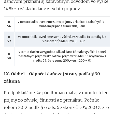
daňovom priznaní aj zdravotným odvodom vo výške
14 % zo základu dane z týchto príjmov.
R
v tomto riadku uvedieme sumu príjmov z riadku 14 tabuľky č. 3 –
56
v našom prípade sumu 200,- eur
R
v tomto riadku uvedieme sumu výdavkov z riadku 14 tabuľky č. 3
57
– v našom prípade sumu 0,- eur
v tomto riadku sa vypočíta základ dane (čiastkový základ dane)
R
z ostatných príjmov ako rozdiel príjmov z riadku 56 a výdavkov z
58
riadku 57, čo je suma 200,- eur (200 – 0)
IX. Oddiel - Odpočet daňovej straty podľa § 30
zákona
Predpokladáme, že pán Roman mal aj v minulosti len
príjmy zo závislej činnosti a z prenájmu. Počnúc
rokom 2012 podľa § 6 ods. 6 zákona č. 595/2003 Z. z. o