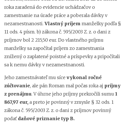
roka zaradená do evidencie uchádzačov o
zamestnanie na úrade práce a poberala dávky v
nezamestnanosti.
Vlastný príjem
manželky podľa §
11 ods. 4 písm. b) zákona č. 595/2003 Z. z. o dani z
príjmov bol 2 215,50 eur. Do vlastného príjmu
manželky sa započítal príjem zo zamestnania
znížený o zaplatené poistné a príspevky a pripočítali
sa k nemu dávky v nezamestnanosti.
Jeho zamestnávateľ mu síce
vykonal ročné
zúčtovanie
, ale pán Roman mal počas roka aj
príjmy
z prenájmu
. V úhrne jeho príjmy prekročili sumu
1
867,97 eur,
a preto je povinný v zmysle § 32 ods. 1
zákona č. 595/2003 Z. z. o dani z príjmov povinný
podať
daňové priznanie typ B.