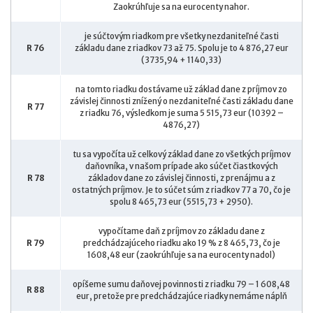
Zaokrúhľuje sa na eurocenty nahor.
je súčtovým riadkom pre všetky nezdaniteľné časti
R 76
základu dane z riadkov 73 až 75. Spolu je to 4 876,27 eur
(3735,94 + 1140,33)
na tomto riadku dostávame už základ dane z príjmov zo
závislej činnosti znížený o nezdaniteľné časti základu dane
R 77
z riadku 76, výsledkom je suma 5 515,73 eur (10392 –
4876,27)
tu sa vypočíta už celkový základ dane zo všetkých príjmov
daňovníka, v našom prípade ako súčet čiastkových
R 78
základov dane zo závislej činnosti, z prenájmu a z
ostatných príjmov. Je to súčet súm z riadkov 77 a 70, čo je
spolu 8 465,73 eur (5515,73 + 2950).
vypočítame daň z príjmov zo základu dane z
R 79
predchádzajúceho riadku ako 19 % z 8 465,73, čo je
1608,48 eur (zaokrúhľuje sa na eurocenty nadol)
opíšeme sumu daňovej povinnosti z riadku 79 – 1 608,48
R 88
eur, pretože pre predchádzajúce riadky nemáme náplň