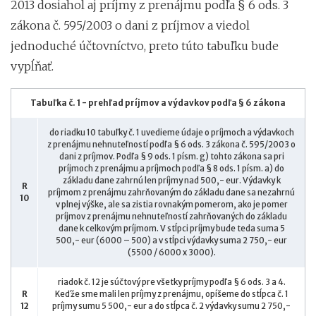
2013 dosiahol aj príjmy z prenájmu podľa § 6 ods. 3
zákona č. 595/2003 o dani z príjmov a viedol
jednoduché účtovníctvo, preto túto tabuľku bude
vypĺňať.
Tabuľka č. 1 - prehľad príjmov a výdavkov podľa § 6 zákona
do riadku 10 tabuľky č. 1 uvedieme údaje o príjmoch a výdavkoch
z prenájmu nehnuteľností podľa § 6 ods. 3 zákona č. 595/2003 o
dani z príjmov. Podľa § 9 ods. 1 písm. g) tohto zákona sa pri
príjmoch z prenájmu a príjmoch podľa § 8 ods. 1 písm. a) do
základu dane zahrnú len príjmy nad 500,- eur. Výdavky k
R
príjmom z prenájmu zahrňovaným do základu dane sa nezahrnú
10
v plnej výške, ale sa zistia rovnakým pomerom, ako je pomer
príjmov z prenájmu nehnuteľností zahrňovaných do základu
dane k celkovým príjmom. V stĺpci príjmy bude teda suma 5
500,- eur (6000 – 500) a v stĺpci výdavky suma 2 750,- eur
(5500 / 6000 x 3000).
riadok č. 12 je súčtový pre všetky príjmy podľa § 6 ods. 3 a 4.
R
Keďže sme mali len príjmy z prenájmu, opíšeme do stĺpca č. 1
12
príjmy sumu 5 500,- eur a do stĺpca č. 2 výdavky sumu 2 750,-