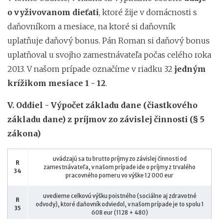
o vyživovanom dieťati
, ktoré žije v domácnosti s
daňovníkom a mesiace, na ktoré si daňovník
uplatňuje daňový bonus. Pán Roman si daňový bonus
uplatňoval u svojho zamestnávateľa počas celého roka
2013. V našom prípade označíme v riadku 32
jedným
krížikom mesiace 1 - 12
.
V. Oddiel - Výpočet základu dane (čiastkového
základu dane) z príjmov zo závislej činnosti (§ 5
zákona)
uvádzajú sa tu brutto príjmy zo závislej činnosti od
R
zamestnávateľa, v našom prípade ide o príjmy z trvalého
34
pracovného pomeru vo výške 12 000 eur
uvedieme celkovú výšku poistného (sociálne aj zdravotné
R
odvody), ktoré daňovník odviedol, v našom prípade je to spolu 1
35
608 eur (1128 + 480)