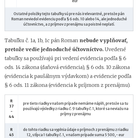
eur
Ostatné položky tejto tabuľky sú pre nás irelevantné, pretože pán
Roman neviedol evidenciu podľa § 6 ods. 10 alebo 14, ale jednoduché
účtovníctvo, a z príjmov z prenájmu sa poistné neplatí.
Tabuľku č. 1a, 1b, 1c pán Roman
nebude vyplňovať,
pretože vedie jednoduché účtovníctvo.
Uvedené
tabuľky sa používajú pri vedení evidencia podľa § 6
ods. 14 zákona (daňová evidencia), § 6 ods. 10 zákona
(evidencia k paušálnym výdavkom) a evidencie podľa
§ 6 ods. 11 zákona (evidencia k príjmom z prenájmu).
R
pre tieto riadky v našom prípade nemáme náplň, pretože sa tu
37
používajú výsledky z riadku č. 9 tabuľky č. 1, ktoré sa neviažu na
-
príjmy z prenájmu
44
R
do tohto riadku sa vyplnia údaje o príjmoch z prenájmu z riadku
45
12, stĺpca 1 tabuľky č. 1, v našom prípade suma 5 500,- eur