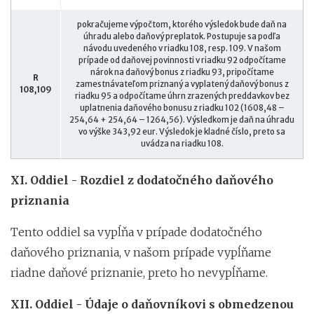
pokračujeme výpočtom, ktorého výsledok bude daň na
úhradu alebo daňový preplatok. Postupuje sa podľa
návodu uvedeného v riadku 108, resp. 109. V našom
prípade od daňovej povinnosti v riadku 92 odpočítame
nárok na daňový bonus z riadku 93, pripočítame
R
zamestnávateľom priznaný a vyplatený daňový bonus z
108,109
riadku 95 a odpočítame úhrn zrazených preddavkov bez
uplatnenia daňového bonusu z riadku 102 (1608,48 –
254,64 + 254,64 – 1264,56). Výsledkom je daň na úhradu
vo výške 343,92 eur. Výsledok je kladné číslo, preto sa
uvádza na riadku 108.
XI. Oddiel - Rozdiel z dodatočného daňového
priznania
Tento oddiel sa vypĺňa v prípade dodatočného
daňového priznania, v našom prípade vypĺňame
riadne daňové priznanie, preto ho nevypĺňame.
XII. Oddiel - Údaje o daňovníkovi s obmedzenou