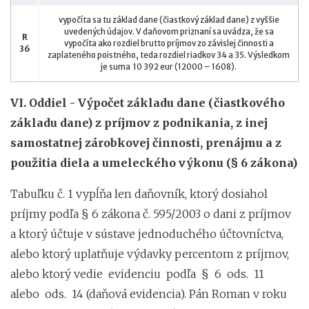
vypočíta sa tu základ dane (čiastkový základ dane) z vyššie
uvedených údajov. V daňovom priznaní sa uvádza, že sa
R
vypočíta ako rozdiel brutto príjmov zo závislej činnosti a
36
zaplateného poistného, teda rozdiel riadkov 34 a 35. Výsledkom
je suma 10 392 eur (12000 – 1608).
VI. Oddiel - Výpočet základu dane (čiastkového
základu dane) z príjmov z podnikania, z inej
samostatnej zárobkovej činnosti, prenájmu a z
použitia diela a umeleckého výkonu (§ 6 zákona)
Tabuľku č. 1 vypĺňa len daňovník, ktorý dosiahol
príjmy podľa § 6 zákona č. 595/2003 o dani z príjmov
a ktorý účtuje v sústave jednoduchého účtovníctva,
alebo ktorý uplatňuje výdavky percentom z príjmov,
alebo ktorý vedie evidenciu podľa § 6 ods. 11
alebo ods. 14 (daňová evidencia). Pán Roman v roku