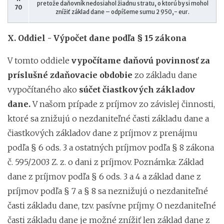
pretože daňovník nedosiahol žiadnu stratu, o ktorú by si mohol
70
znížiť základ dane – odpíšeme sumu 2 950,- eur.
X. Oddiel - Výpočet dane podľa § 15 zákona
V tomto oddiele
vypočítame daňovú povinnosť za
príslušné zdaňovacie obdobie
zo základu dane
vypočítaného ako
súčet čiastkových základov
dane.
V našom prípade z príjmov zo závislej činnosti,
ktoré sa znižujú o nezdaniteľné časti základu dane a
čiastkových základov dane z príjmov z prenájmu
podľa § 6 ods. 3 a ostatných príjmov podľa § 8 zákona
č. 595/2003 Z. z. o dani z príjmov. Poznámka: Základ
dane z príjmov podľa § 6 ods. 3 a 4 a základ dane z
príjmov podľa § 7 a § 8 sa neznižujú o nezdaniteľné
časti základu dane, tzv. pasívne príjmy. O nezdaniteľné
časti základu dane je možné znížiť len základ dane z