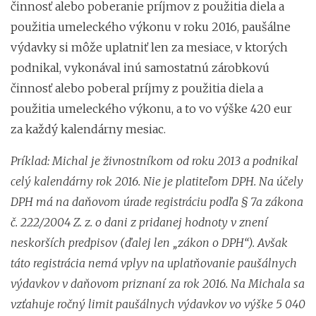
činnosť alebo poberanie príjmov z použitia diela a
použitia umeleckého výkonu v roku 2016, paušálne
výdavky si môže uplatniť len za mesiace, v ktorých
podnikal, vykonával inú samostatnú zárobkovú
činnosť alebo poberal príjmy z použitia diela a
použitia umeleckého výkonu, a to vo výške 420 eur
za každý kalendárny mesiac.
Príklad: Michal je živnostníkom od roku 2013 a podnikal
celý kalendárny rok 2016. Nie je platiteľom DPH. Na účely
DPH má na daňovom úrade registráciu podľa § 7a zákona
č. 222/2004 Z. z. o dani z pridanej hodnoty v znení
neskorších predpisov (ďalej len „zákon o DPH“). Avšak
táto registrácia nemá vplyv na uplatňovanie paušálnych
výdavkov v daňovom priznaní za rok 2016. Na Michala sa
vzťahuje ročný limit paušálnych výdavkov vo výške 5 040