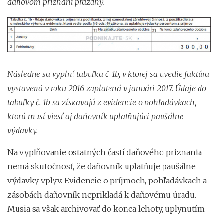
daňovom priznaní prázdny.
Následne sa vyplní tabuľka č. 1b, v ktorej sa uvedie faktúra
vystavená v roku 2016 zaplatená v januári 2017. Údaje do
tabuľky č. 1b sa získavajú z evidencie o pohľadávkach,
ktorú musí viesť aj daňovník uplatňujúci paušálne
výdavky.
Na vyplňovanie ostatných častí daňového priznania
nemá skutočnosť, že daňovník uplatňuje paušálne
výdavky vplyv. Evidencie o príjmoch, pohľadávkach a
zásobách daňovník neprikladá k daňovému úradu.
Musia sa však archivovať do konca lehoty, uplynutím