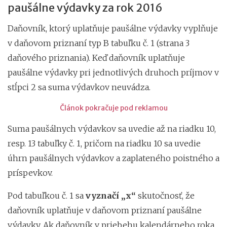
paušálne výdavky za rok 2016
Daňovník, ktorý uplatňuje paušálne výdavky vyplňuje
v daňovom priznaní typ B tabuľku č. 1 (strana 3
daňového priznania). Keď daňovník uplatňuje
paušálne výdavky pri jednotlivých druhoch príjmov v
stĺpci 2 sa suma výdavkov neuvádza.
Článok pokračuje pod reklamou
Suma paušálnych výdavkov sa uvedie až na riadku 10,
resp. 13 tabuľky č. 1, pričom na riadku 10 sa uvedie
úhrn paušálnych výdavkov a zaplateného poistného a
príspevkov.
Pod tabuľkou č. 1 sa
vyznačí „x“
skutočnosť, že
daňovník uplatňuje v daňovom priznaní paušálne
výdavky. Ak daňovník v priebehu kalendárneho roka