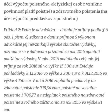
účel výpočtu poistného, ak fyzickej osobe vznikne
povinnosť platiť poistné) a zdravotného poistenia (na
účel výpočtu preddavkov a poistného).
Príklad 2: Petra je advokátka – dosahuje príjmy podľa § 6
ods. 1 písm. c) zákona o dani z príjmov. S výkonom
advokácie jej nevznikajú vysoké skutočné výdavky,
rozhodne sa v daňovom priznaní za rok 2016 uplatniť
paušálne výdavky. V roku 2016 podnikala celý rok. Jej
príjmy za rok 2016 sú vo výške 15 300 eur. Eviduje
pohľadávky k 1.1.2016 vo výške 2 200 eur a k 31.12.2016 vo
výške 4 150 eur. V roku 2016 zaplatila preddavky na
zdravotné poistenie 718,34 eura, poistné na sociálne
poistenie 1 700,77 a nedoplatok poistného na zdravotné
poistenie z ročného zúčtovania za rok 2015 vo výške 81
eur.