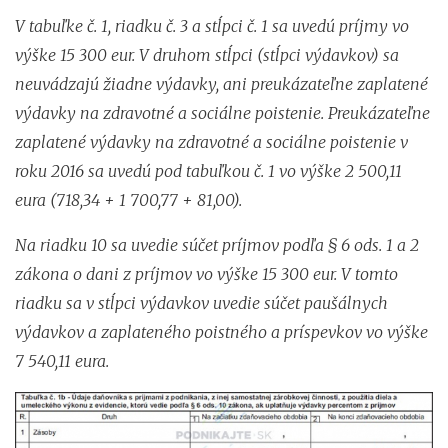
V tabuľke č. 1, riadku č. 3 a stĺpci č. 1 sa uvedú príjmy vo
výške 15 300 eur. V druhom stĺpci (stĺpci výdavkov) sa
neuvádzajú žiadne výdavky, ani preukázateľne zaplatené
výdavky na zdravotné a sociálne poistenie. Preukázateľne
zaplatené výdavky na zdravotné a sociálne poistenie v
roku 2016 sa uvedú pod tabuľkou č. 1 vo výške 2 500,11
eura (718,34 + 1 700,77 + 81,00).
Na riadku 10 sa uvedie súčet príjmov podľa § 6 ods. 1 a 2
zákona o dani z príjmov vo výške 15 300 eur. V tomto
riadku sa v stĺpci výdavkov uvedie súčet paušálnych
výdavkov a zaplateného poistného a príspevkov vo výške
7 540,11 eura.