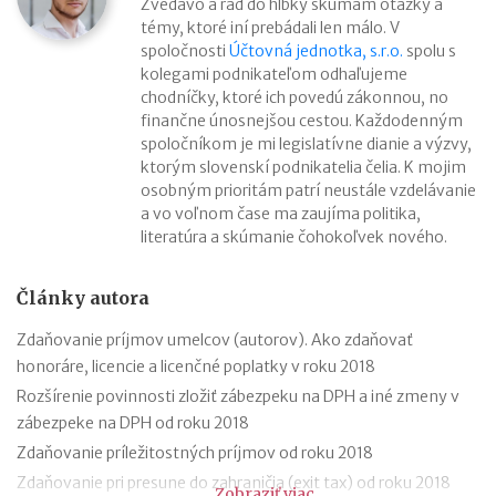
Zvedavo a rád do hĺbky skúmam otázky a
témy, ktoré iní prebádali len málo. V
spoločnosti
Účtovná jednotka, s.r.o.
spolu s
kolegami podnikateľom odhaľujeme
chodníčky, ktoré ich povedú zákonnou, no
finančne únosnejšou cestou. Každodenným
spoločníkom je mi legislatívne dianie a výzvy,
ktorým slovenskí podnikatelia čelia. K mojim
osobným prioritám patrí neustále vzdelávanie
a vo voľnom čase ma zaujíma politika,
literatúra a skúmanie čohokoľvek nového.
Články autora
Zdaňovanie príjmov umelcov (autorov). Ako zdaňovať
honoráre, licencie a licenčné poplatky v roku 2018
Rozšírenie povinnosti zložiť zábezpeku na DPH a iné zmeny v
zábezpeke na DPH od roku 2018
Zdaňovanie príležitostných príjmov od roku 2018
Zdaňovanie pri presune do zahraničia (exit tax) od roku 2018
Zobraziť viac