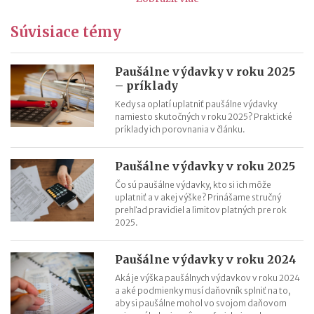
Trojstranný obchod od 1.1.2018
Súvisiace témy
Daňový bonus na hypotéky pre mladých od roku 2018
„Patent Box“ prinesie výhodnejšie zdaňovanie licenčných
príjmov
Paušálne výdavky v roku 2025
– príklady
Superodpočet nákladov na výskum a vývoj porastie od 1.1.2018
na 100 %
Kedy sa oplatí uplatniť paušálne výdavky
namiesto skutočných v roku 2025? Praktické
Daňové tajomstvo od roku 2018 a nové verejné zoznamy
príklady ich porovnania v článku.
Záväzné stanoviská budú od 1.1.2018 lacnejšie
Paušálne výdavky v roku 2025
Čo sú paušálne výdavky, kto si ich môže
uplatniť a v akej výške? Prinášame stručný
prehľad pravidiel a limitov platných pre rok
2025.
Paušálne výdavky v roku 2024
Aká je výška paušálnych výdavkov v roku 2024
a aké podmienky musí daňovník splniť na to,
aby si paušálne mohol vo svojom daňovom