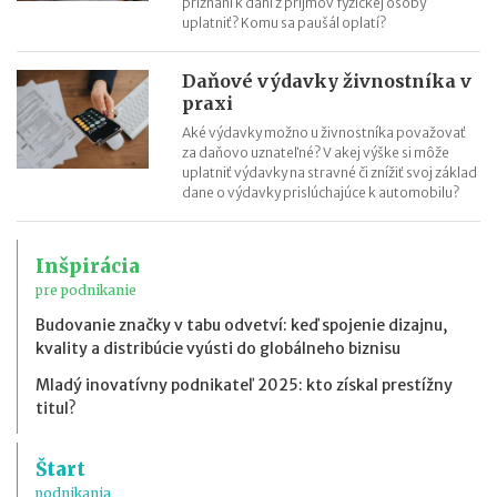
priznaní k dani z príjmov fyzickej osoby
uplatniť? Komu sa paušál oplatí?
Daňové výdavky živnostníka v
praxi
Aké výdavky možno u živnostníka považovať
za daňovo uznateľné? V akej výške si môže
uplatniť výdavky na stravné či znížiť svoj základ
dane o výdavky prislúchajúce k automobilu?
Inšpirácia
pre podnikanie
Budovanie značky v tabu odvetví: keď spojenie dizajnu,
kvality a distribúcie vyústi do globálneho biznisu
Mladý inovatívny podnikateľ 2025: kto získal prestížny
titul?
Štart
podnikania