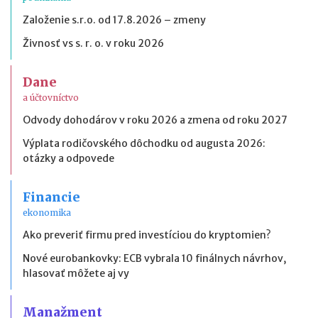
Založenie s.r.o. od 17.8.2026 – zmeny
Živnosť vs s. r. o. v roku 2026
Dane
a účtovníctvo
Odvody dohodárov v roku 2026 a zmena od roku 2027
Výplata rodičovského dôchodku od augusta 2026:
otázky a odpovede
Financie
ekonomika
Ako preveriť firmu pred investíciou do kryptomien?
Nové eurobankovky: ECB vybrala 10 finálnych návrhov,
hlasovať môžete aj vy
Manažment