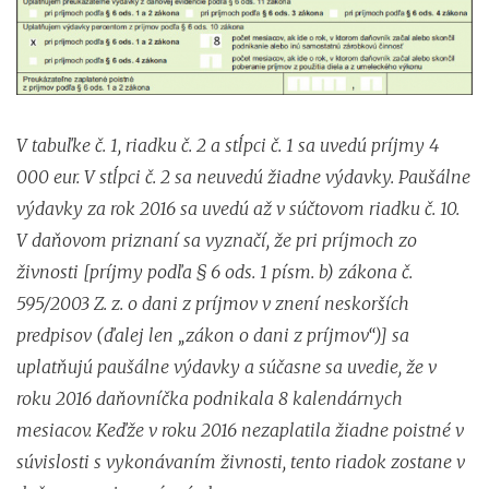
V tabuľke č. 1, riadku č. 2 a stĺpci č. 1 sa uvedú príjmy 4
000 eur. V stĺpci č. 2 sa neuvedú žiadne výdavky. Paušálne
výdavky za rok 2016 sa uvedú až v súčtovom riadku č. 10.
V daňovom priznaní sa vyznačí, že pri príjmoch zo
živnosti [príjmy podľa § 6 ods. 1 písm. b) zákona č.
595/2003 Z. z. o dani z príjmov v znení neskorších
predpisov (ďalej len „zákon o dani z príjmov“)] sa
uplatňujú paušálne výdavky a súčasne sa uvedie, že v
roku 2016 daňovníčka podnikala 8 kalendárnych
mesiacov. Keďže v roku 2016 nezaplatila žiadne poistné v
súvislosti s vykonávaním živnosti, tento riadok zostane v