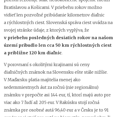
Bratislavou a Košicami. V priebehu rokov možno
vidieť len pozvoľné pribúdanie kilometrov diaľnic
a rýchlostných ciest. Slovenská správa ciest uvádza na
svojej stránke údaje, z ktorých vyplýva, že
v priebehu posledných desiatich rokov na našom
území pribudlo len cca 50 km rýchlostných ciest
a približne 120 km diaľnic
.
V porovnaní s okolitými krajinami sú ceny
diaľničných známok na Slovensku ešte stále nižšie.
V Maďarsku platia majitelia menej ako
sedemmiestnych áut za ročnú (nie regionálnu)
známku v prepočte asi 144 eur, tí, ktorí majú auto pre
viac ako 7 ľudí až 205 eur. V Rakúsku stojí ročná
známka pre osobné autá 96,40 eur a v Česku je to 91