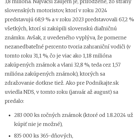
3,8 milióna. Najväčší záujem je, prirodzene, zo strany
slovenských motoristov, ktorí v roku 2024
predstavujú 68,9 % a v roku 2023 predstavovali 67,2 %
všetkých, ktorí si zakúpili slovenskú diaľničnú
známku. Avšak, z uvedeného vyplýva, že pomerne
nezanedbateľné percento tvoria zahraniční vodiči (v
tomto roku 31,1 %, čo je viac ako 1,18 milióna
zakúpených známok a vlani 32,8 %, teda cez 1,57
milióna zakúpených známok), ktorých sa
zdražovanie dotkne tiež. Ako pre Podnikajte.sk
uviedla NDS, v tomto roku (január až august) sa
predalo:
283 000 ks ročných známok (ktoré od 1.8.2024 už
kúpiť nie je možné),
835 000 ks 365-dňových,