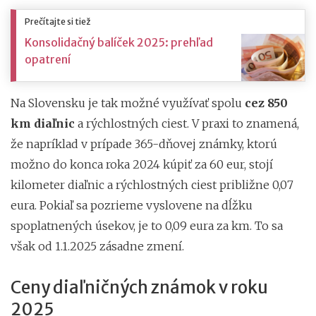
Prečítajte si tiež
Konsolidačný balíček 2025: prehľad
opatrení
Na Slovensku je tak možné využívať spolu
cez 850
km diaľnic
a rýchlostných ciest. V praxi to znamená,
že napríklad v prípade 365-dňovej známky, ktorú
možno do konca roka 2024 kúpiť za 60 eur, stojí
kilometer diaľnic a rýchlostných ciest približne 0,07
eura. Pokiaľ sa pozrieme vyslovene na dĺžku
spoplatnených úsekov, je to 0,09 eura za km. To sa
však od 1.1.2025 zásadne zmení.
Ceny diaľničných známok v roku
2025