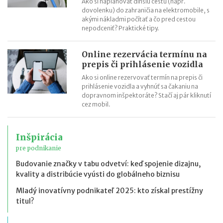
Ako si naplánovať dlhšiu cestu (napr.
dovolenku) do zahraničia na elektromobile, s
akými nákladmi počítať a čo pred cestou
nepodceniť? Praktické tipy.
Online rezervácia termínu na
prepis či prihlásenie vozidla
Ako si online rezervovať termín na prepis či
prihlásenie vozidla a vyhnúť sa čakaniu na
dopravnom inšpektoráte? Stačí aj pár kliknutí
cez mobil.
Inšpirácia
pre podnikanie
Budovanie značky v tabu odvetví: keď spojenie dizajnu,
kvality a distribúcie vyústi do globálneho biznisu
Mladý inovatívny podnikateľ 2025: kto získal prestížny
titul?