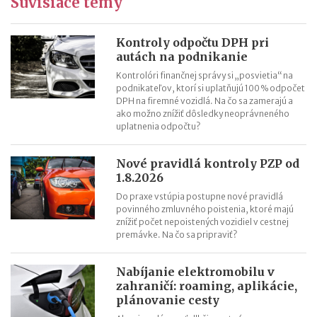
Súvisiace témy
Sviatok sv. Cyrila a Metoda 2026 už bez zatvorených obchodov
Nabíjanie elektromobilu v zahraničí: roaming, aplikácie,
plánovanie cesty
Kontroly odpočtu DPH pri
autách na podnikanie
ChatGPT, Gemini a ďalšie AI nástroje: daňové povinnosti pri
predplatnom
Kontrolóri finančnej správy si „posvietia“ na
podnikateľov, ktorí si uplatňujú 100 % odpočet
Zvýšenie pokút za priestupky od 15.7.2026
DPH na firemné vozidlá. Na čo sa zamerajú a
ako možno znížiť dôsledky neoprávneného
uplatnenia odpočtu?
Nové pravidlá kontroly PZP od
1.8.2026
Do praxe vstúpia postupne nové pravidlá
povinného zmluvného poistenia, ktoré majú
znížiť počet nepoistených vozidiel v cestnej
premávke. Na čo sa pripraviť?
Nabíjanie elektromobilu v
zahraničí: roaming, aplikácie,
plánovanie cesty