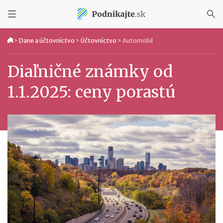
>
Dane a účtovníctvo
>
Účtovníctvo
>
Automobil
Diaľničné známky od
1.1.2025: ceny porastú