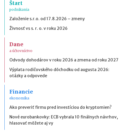
Štart
podnikania
Založenie s.r.o. od 17.8.2026 – zmeny
Živnosť vs s. r. o. v roku 2026
Dane
a účtovníctvo
Odvody dohodárov v roku 2026 a zmena od roku 2027
Výplata rodičovského dôchodku od augusta 2026:
otázky a odpovede
Financie
ekonomika
Ako preveriť firmu pred investíciou do kryptomien?
Nové eurobankovky: ECB vybrala 10 finálnych návrhov,
hlasovať môžete aj vy