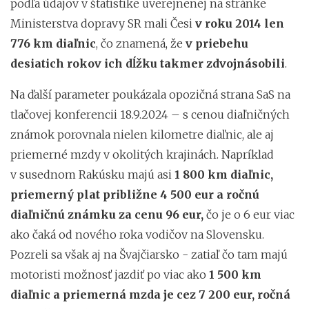
podľa údajov v štatistike uverejnenej na stránke
Ministerstva dopravy SR mali Česi
v roku 2014 len
776 km diaľnic
, čo znamená, že
v priebehu
desiatich rokov ich dĺžku takmer zdvojnásobili
.
Na ďalší parameter poukázala opozičná strana SaS na
tlačovej konferencii 18.9.2024 – s cenou diaľničných
známok porovnala nielen kilometre diaľnic, ale aj
priemerné mzdy v okolitých krajinách. Napríklad
v susednom Rakúsku majú asi
1 800 km diaľnic,
priemerný plat približne 4 500 eur a ročnú
diaľničnú známku za cenu 96 eur,
čo je o 6 eur viac
ako čaká od nového roka vodičov na Slovensku.
Pozreli sa však aj na Švajčiarsko - zatiaľ čo tam majú
motoristi možnosť jazdiť po viac ako
1 500 km
diaľnic a priemerná mzda je cez 7 200 eur, ročná