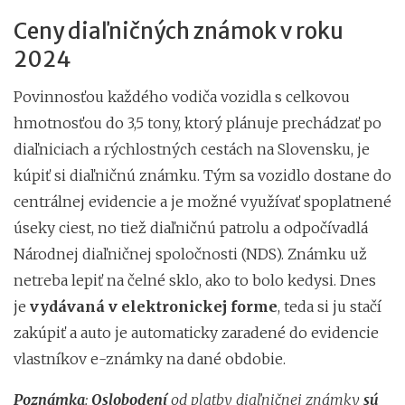
Ceny diaľničných známok v roku
2024
Povinnosťou každého vodiča vozidla s celkovou
hmotnosťou do 3,5 tony, ktorý plánuje prechádzať po
diaľniciach a rýchlostných cestách na Slovensku, je
kúpiť si diaľničnú známku. Tým sa vozidlo dostane do
centrálnej evidencie a je možné využívať spoplatnené
úseky ciest, no tiež diaľničnú patrolu a odpočívadlá
Národnej diaľničnej spoločnosti (NDS). Známku už
netreba lepiť na čelné sklo, ako to bolo kedysi. Dnes
je
vydávaná v elektronickej forme
, teda si ju stačí
zakúpiť a auto je automaticky zaradené do evidencie
vlastníkov e-známky na dané obdobie.
Poznámka
:
Oslobodení
od platby diaľničnej známky
sú