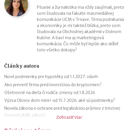
Písanie a žurnalistika ma vždy zaujímali, preto
som študovala na Fakulte masmediálnej
komunikácie UCM v Trnave. Téma podnikania
a ekonomiky je mi taktiež blízka, preto som
študovala na Obchodnej akadémii v Dolnom
Kubíne. A baví ma aj marketingová
komunikácia. Čo môže byť lepšie ako skĺbiť
toto všetko dokopy?
Články autora
Nové podmienky pre hypotéky od 1.1.2027: návrh
Ako preveriť firmu pred investíciou do kryptomien?
Ošetrovné na dieťa či rodiča: zmeny od 1.8.2026
Výzva Obnov dom mini+ od 15.7.2026: aké sú podmienky?
Novela zákona o ochrane pred legalizáciou príjmov z trestnej
činnosti (AML zákon)
Zobraziť viac
Minimálny dôchodok v roku 2027