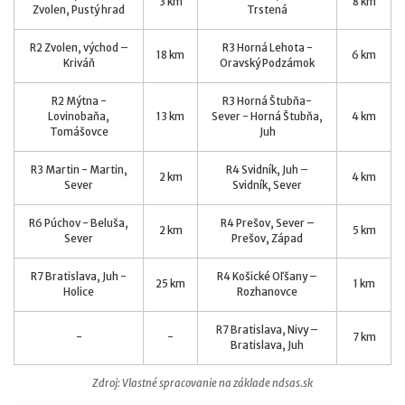
3 km
8 km
Zvolen, Pustý hrad
Trstená
R2 Zvolen, východ –
R3 Horná Lehota -
18 km
6 km
Kriváň
Oravský Podzámok
R2 Mýtna -
R3 Horná Štubňa-
Lovinobaňa,
13 km
Sever - Horná Štubňa,
4 km
Tomášovce
Juh
R3 Martin - Martin,
R4 Svidník, Juh –
2 km
4 km
Sever
Svidník, Sever
R6 Púchov - Beluša,
R4 Prešov, Sever –
2 km
5 km
Sever
Prešov, Západ
R7 Bratislava, Juh -
R4 Košické Oľšany –
25 km
1 km
Holice
Rozhanovce
R7 Bratislava, Nivy –
-
-
7 km
Bratislava, Juh
Zdroj: Vlastné spracovanie na základe ndsas.sk