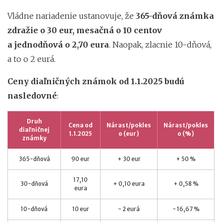
Vládne nariadenie ustanovuje, že
365-dňová známka
zdražie o 30 eur, mesačná o 10 centov
a jednodňová o 2,70 eura
. Naopak, zlacnie 10-dňová,
a to o 2 eurá.
Ceny diaľničných známok od 1.1.2025 budú
nasledovné
:
Druh
Cena od
Nárast/pokles
Nárast/pokles
diaľničnej
1.1.2025
o (eur)
o (%)
známky
365-dňová
90 eur
+ 30 eur
+ 50 %
17,10
30-dňová
+ 0,10 eura
+ 0,58 %
eura
10-dňová
10 eur
- 2 eurá
- 16,67 %