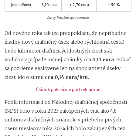
Jednodňová
8,10 eura
+ 2,70 eura
+ 50 %
Zdroj: Vlastné spracovanie
Od nového roka tak (za predpokladu, že nepribudne
žiadny nový diaľničný úsek alebo rýchlostná cesta)
bude kilometer diaľnic/rýchlostných ciest stáť
vodičov v prípade ročnej známky cca
0,11 eura
. Pokiaľ
sa pozrieme vyslovene len na spoplatnené úseky
ciest, ide o sumu
cca 0,14 eura/km
.
Článok pokračuje pod reklamou
Podľa informácií od Národnej diaľničnej spoločnosti
(NDS) bolo v roku 2023 zakúpených viac ako 4,8
miliónov diaľničných známok, v priebehu prvých
osem mesiacov roka 2024 ich bolo zakúpených cez