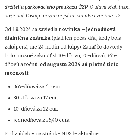
držitelia parkovacieho preukazu ŤZP
. O úľavu však treba
požiadať. Postup možno nájsť na stránke eznamka.sk.
Od 1.8.2024 sa zaviedla
novinka – jednodňová
diaľničná známka
(platí len počas dňa, kedy bola
zakúpená, nie 24 hodín od kúpy). Zatiaľ čo dovtedy
bolo možné zakúpiť si 10-dňovú, 30-dňovú, 365-
dňovú a ročnú,
od augusta 2024 sú platné tieto
možnosti
:
365-dňová za 60 eur,
30-dňová za 17 eur,
10-dňová za 12 eur,
jednodňová za 5,40 eura.
Podľa údajov na stránke NDS je aktuálne