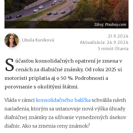
Zdroj: Pixabay.com
21.9.2024
Libuša Kuníková
Aktualizácia: 24.9.2024
5 minút čítania
S
účasťou konsolidačných opatrení je zmena v
cenách za diaľničné známky. Od roku 2025 si
motoristi priplatia aj o 50 %. Podrobnosti a
porovnanie s okolitými štátmi.
Vláda v rámci
konsolidačného balíčka
schválila návrh
nariadenia, ktorým sa ustanovuje nová výška úhrady
diaľničnej známky za užívanie vymedzených úsekov
diaľnic. Ako sa zmenia ceny známok?