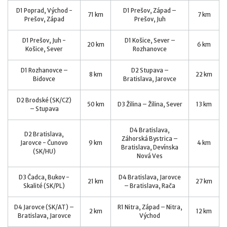
D1 Poprad, Východ -
D1 Prešov, Západ –
71 km
7 km
Prešov, Západ
Prešov, Juh
D1 Prešov, Juh -
D1 Košice, Sever –
20 km
6 km
Košice, Sever
Rozhanovce
D1 Rozhanovce –
D2 Stupava –
8 km
22 km
Bidovce
Bratislava, Jarovce
D2 Brodské (SK/CZ)
50 km
D3 Žilina – Žilina, Sever
13 km
– Stupava
D4 Bratislava,
D2 Bratislava,
Záhorská Bystrica –
Jarovce - Čunovo
9 km
4 km
Bratislava, Devínska
(SK/HU)
Nová Ves
D3 Čadca, Bukov -
D4 Bratislava, Jarovce
21 km
27 km
Skalité (SK/PL)
– Bratislava, Rača
D4 Jarovce (SK/AT) –
R1 Nitra, Západ – Nitra,
2 km
12 km
Bratislava, Jarovce
Východ