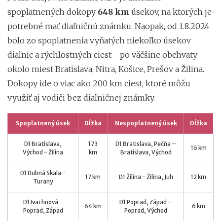
spoplatnených dokopy
648 km
úsekov, na ktorých je
potrebné mať diaľničnú známku. Naopak, od 1.8.2024
bolo zo spoplatnenia vyňatých niekoľko úsekov
diaľnic a rýchlostných ciest - po väčšine obchvaty
okolo miest Bratislava, Nitra, Košice, Prešov a Žilina.
Dokopy ide o viac ako 200 km ciest, ktoré môžu
využiť aj vodiči bez diaľničnej známky.
Spoplatnený úsek
Dĺžka
Nespoplatnený úsek
Dĺžka
D1 Bratislava,
173
D1 Bratislava, Pečňa –
16 km
Východ - Žilina
km
Bratislava, Východ
D1 Dubná Skala -
17 km
D1 Žilina - Žilina, Juh
12 km
Turany
D1 Ivachnová -
D1 Poprad, Západ –
64 km
6 km
Poprad, Západ
Poprad, Východ