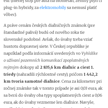
eur (menej stojí pre autá na biometán, zemný plyn či
plug-in hybridy, za
elektromobily
sa nemusí platiť
vôbec).
A práve cenám českých diaľničných známok (pre
štandardné palivá) budú od nového roka tie
slovenské podobné. Avšak, do úvahy treba vziať
hustotu dopravnej siete. V Českej republike je
napríklad podľa informácií uvedených vo
Vyhláške
o užívaní pozemních komunikací zpoplatněných
mýtným
dokopy až
2 835,6 km diaľnic a ciest 1.
triedy
(nahradili rýchlostné cesty), pričom
1 442,2
km tvoria samotné diaľnice
. Cena za kilometer pri
ročnej známke tak v tomto prípade je asi 0,03 eura, ak
sa berú do úvahy oba typy spoplatnených ciest a 0,06
eura, ak do úvahy vezmeme len diaľnice. Navyše,