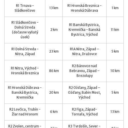
R1 Trnava -
R1 Hronská Breznica -
13 km
1 km
Sládkovičovo
Hronská Dúbrava
R1 Sládkovičovo -
R1 Banská Bystrica,
Dolná Streda
2 km
Kremnička - Banská
11 km
(dočasne vyňatý
Bystrica, Východ
úsek)
R1 Dolná Streda -
R1A Nitra, Západ –
23 km
5 km
Nitra, Západ
Nitra, Dražovce
R2 Bánovce nad
R1 Nitra, Východ -
86 km
Bebravou, Západ –
10 km
Hronská Breznica
Brezolupy
R1 Hronská Dúbrava -
R2 Ožďany, Západ –
Banská Bystrica,
20 km
Ožďany, Babin Most,
5 km
Kremnička
Východ
R2 Lovčica, Trubín -
R2 Figa, Západ-
6 km
13 km
Žiar nad Hronom
Tornaľa, Východ
R2 Zvolen, centrum -
R3 Tvrdošín, Sever -