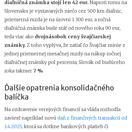
diaľničná známka stojí len 42 eur.
Naproti tomu na
Slovensku je vystavaných niečo cez 500 km diaľnic,
priemerná mzda je na úrovni 1 300 eur, a ročná
diaľničná známka bude stáť od nového roka 90 eur,
teda viac ako
dvojnásobok ceny švajčiarskej
známky.
Z toho vyplýva, že zatiaľ čo Švajčiar minie z
jednej priemernej mesačnej mzdy na nákup ročnej
diaľničnej známky pol percenta, Slovák od budúceho
roka takmer
7 %
.
Ďalšie opatrenia konsolidačného
balíčka
Na ozdravenie verejných financií sa vláda rozhodla
zaviesť napríklad novú
daň z finančných transakcií od
1.4.2025
, ktorá sa dotkne bankových platieb či