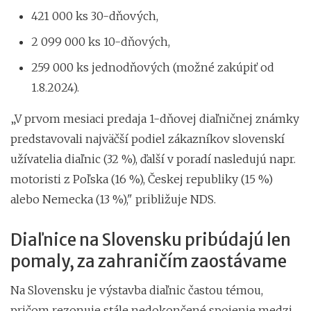
421 000 ks 30-dňových,
2 099 000 ks 10-dňových,
259 000 ks jednodňových (možné zakúpiť od
1.8.2024).
„V prvom mesiaci predaja 1-dňovej diaľničnej známky
predstavovali najväčší podiel zákazníkov slovenskí
užívatelia diaľnic (32 %), ďalší v poradí nasledujú napr.
motoristi z Poľska (16 %), Českej republiky (15 %)
alebo Nemecka (13 %)," približuje NDS.
Diaľnice na Slovensku pribúdajú len
pomaly, za zahraničím zaostávame
Na Slovensku je výstavba diaľnic častou témou,
pričom rezonuje stále nedokončené spojenie medzi