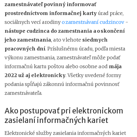
zamestnávateľ povinný informovať
prostredníctvom informačnej karty
úrad práce,
sociálnych vecí a rodiny
o zamestnávaní cudzincov
-
nástupe cudzinca do zamestnania a o skončení
jeho zamestnania
, a to v lehote
siedmych
pracovných dní
. Príslušnému úradu, podľa miesta
výkonu zamestnania, zamestnávateľ môže podať
informačnú kartu poštou alebo osobne a od
mája
2022 už aj elektronicky
. Všetky uvedené formy
podania spĺňajú zákonnú informačnú povinnosť
zamestnávateľa.
Ako postupovať pri elektronickom
zasielaní informačných kariet
Elektronické služby zasielania informačných kariet