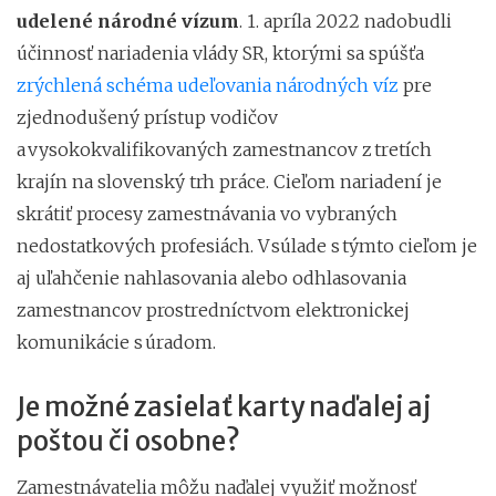
udelené národné vízum
. 1. apríla 2022 nadobudli
účinnosť nariadenia vlády SR, ktorými sa spúšťa
zrýchlená schéma udeľovania národných víz
pre
zjednodušený prístup vodičov
a vysokokvalifikovaných zamestnancov z tretích
krajín na slovenský trh práce. Cieľom nariadení je
skrátiť procesy zamestnávania vo vybraných
nedostatkových profesiách. V súlade s týmto cieľom je
aj uľahčenie nahlasovania alebo odhlasovania
zamestnancov prostredníctvom elektronickej
komunikácie s úradom.
Je možné zasielať karty naďalej aj
poštou či osobne?
Zamestnávatelia môžu naďalej využiť možnosť