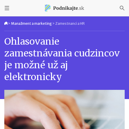
>
Manažment a marketing
>
Zamestnanci a HR
Ohlasovanie
zamestnávania cudzincov
je možné už aj
elektronicky