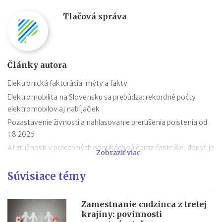
Tlačová správa
Články autora
Elektronická fakturácia: mýty a fakty
Elektromobilita na Slovensku sa prebúdza: rekordné počty
elektromobilov aj nabíjačiek
Pozastavenie živnosti a nahlasovanie prerušenia poistenia od
1.8.2026
AI zručnosti v pracovných ponukách sú čoraz častejšie, dopyt je
Zobraziť viac
aj mimo IT
Návrat z dovolenky mimo EÚ: čo si možno priniesť bez platenia
Súvisiace témy
daní a cla
Nové pravidlá EÚ v leteckej doprave: zlepšenie práv pre
Zamestnanie cudzinca z tretej
cestujúcich
krajiny: povinnosti