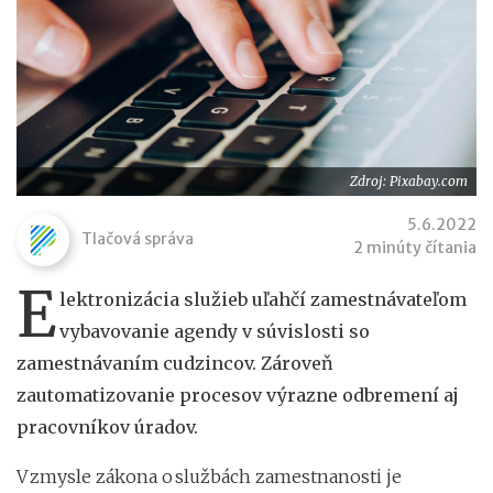
Zdroj: Pixabay.com
5.6.2022
Tlačová správa
2 minúty čítania
E
lektronizácia služieb uľahčí zamestnávateľom
vybavovanie agendy v súvislosti so
zamestnávaním cudzincov. Zároveň
zautomatizovanie procesov výrazne odbremení aj
pracovníkov úradov.
V zmysle zákona o službách zamestnanosti je