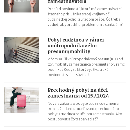
zamestnávateľa
Riziká lacného „značkového“ tovaru: strata peňazí aj ohrozenie
zdravia
Prehľad povinností, ktoré má zamestnávateľ
štátneho príslušníka tretej krajiny voči
Nové pravidlá kontroly PZP od 1.8.2026
cudzineckej polícii a úradom práce. Čo treba
Nárok na daňový bonus či platenie poistného: pravidlá a
vedieť, aby predišiel problémom a sankciám?
termíny po skončení školského roka
OČR cez letné prázdniny a zmena tlačiva v roku 2026
Pobyt cudzinca v rámci
vnútropodnikového
presunu/mobility
V čom sa líši vnútropodnikový presun (ICT) od
tzv. mobility zamestnanca presunutého v rámci
podniku? Kedy sa ktorý využíva a aké
povinnosti s nimi súvisia?
Prechodný pobyt na účel
zamestnania od 15.7.2024
Novela zákona o pobyte cudzincov zmenila
proces žiadania a udeľovania prechodného
pobytu cudzinca za účelom zamestnania. Ako
postupovať a čo treba vedieť?