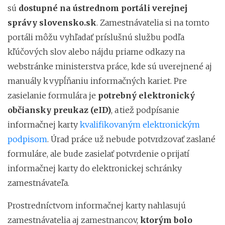
sú
dostupné na ústrednom portáli verejnej
správy slovensko.sk
. Zamestnávatelia si na tomto
portáli môžu vyhľadať príslušnú službu podľa
kľúčových slov alebo nájdu priame odkazy na
webstránke ministerstva práce, kde sú uverejnené aj
manuály k vypĺňaniu informačných kariet. Pre
zasielanie formulára je
potrebný elektronický
občiansky preukaz (eID)
, a tiež podpísanie
informačnej karty
kvalifikovaným elektronickým
podpisom
. Úrad práce už nebude potvrdzovať zaslané
formuláre, ale bude zasielať potvrdenie o prijatí
informačnej karty do elektronickej schránky
zamestnávateľa.
Prostredníctvom informačnej karty nahlasujú
zamestnávatelia aj zamestnancov,
ktorým bolo