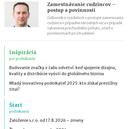
Zamestnávanie cudzincov –
postup a povinnosti
Odborník o rozdieloch v postupe zamestnania
cudzinca v prípadne národných víz a v prípade
vybavenia prechodného pobytu, a tiež o
povinnostiach po ich udelení.
Inšpirácia
pre podnikanie
Budovanie značky v tabu odvetví: keď spojenie dizajnu,
kvality a distribúcie vyústi do globálneho biznisu
Mladý inovatívny podnikateľ 2025: kto získal prestížny
titul?
Štart
podnikania
Založenie s.r.o. od 17.8.2026 – zmeny