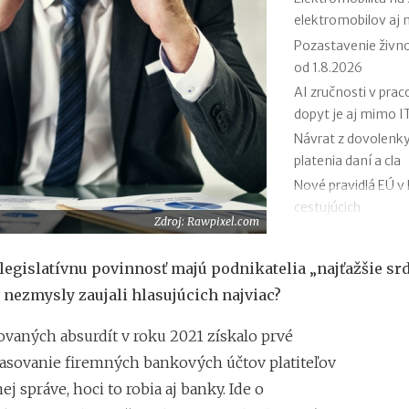
elektromobilov aj 
Pozastavenie živno
od 1.8.2026
AI zručnosti v pra
dopyt je aj mimo I
Návrat z dovolenky
platenia daní a cla
Nové pravidlá EÚ v 
cestujúcich
Zdroj: Rawpixel.com
Riziká lacného „zn
ohrozenie zdravia
 legislatívnu povinnosť majú podnikatelia „najťažšie sr
Nové pravidlá kont
e nezmysly zaujali hlasujúcich najviac?
Nárok na daňový bon
termíny po skonče
vaných absurdít v roku 2021 získalo prvé
OČR cez letné práz
asovanie firemných bankových účtov platiteľov
j správe, hoci to robia aj banky. Ide o