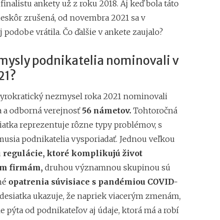
nalistu ankety už z roku 2018. Aj keď bola táto
eskôr zrušená, od novembra 2021 sa v
podobe vrátila. Čo ďalšie v ankete zaujalo?
mysly podnikatelia nominovali v
21?
yrokratický nezmysel roka 2021 nominovali
a a odborná verejnosť
56 námetov.
Tohtoročná
iatka reprezentuje rôzne typy problémov, s
musia podnikatelia vysporiadať. Jednou veľkou
ú
regulácie, ktoré komplikujú život
ym firmám,
druhou významnou skupinou sú
né
opatrenia súvisiace s pandémiou COVID-
á desiatka ukazuje, že napriek viacerým zmenám,
ále pýta od podnikateľov aj údaje, ktorá má a robí