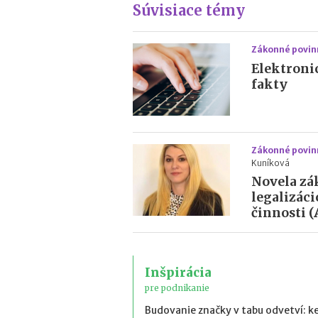
Súvisiace témy
Zákonné povin
Elektroni
fakty
Zákonné povin
Kuníková
Novela zá
legalizáci
činnosti 
Inšpirácia
pre podnikanie
Budovanie značky v tabu odvetví: k