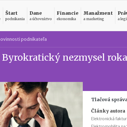
Štart
Dane
Financie
Manažment
Prá
e
podnikania
a účtovníctvo
ekonomika
a marketing
a legi
ovinnosti podnikateľa
 Byrokratický nezmysel rok
Tlačová správ
Články autora
Elektronická faktur
Elektromobilita na