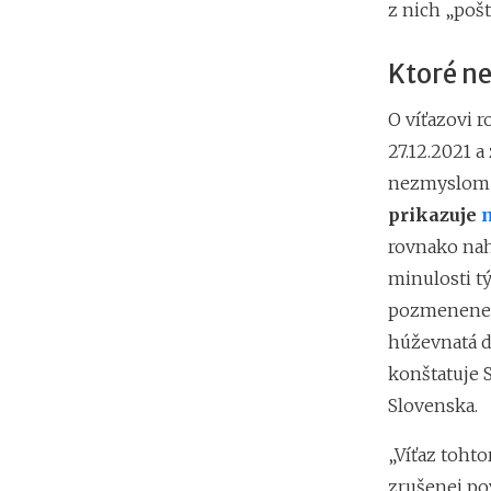
z nich „poš
Ktoré ne
O víťazovi r
27.12.2021 a
nezmyslom r
prikazuje
n
rovnako nahl
minulosti tý
pozmenenej 
húževnatá do
konštatuje 
Slovenska.
„Víťaz tohto
zrušenej po