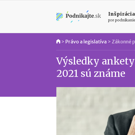
Inšpirácia
pre podnikani
>
Právo a legislatíva
>
Zákonné p
Výsledky ankety
2021 sú známe