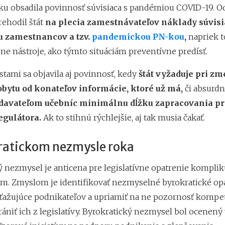
čku obsadila povinnosť súvisiaca s pandémiou COVID-19. Od
ehodil štát
na plecia zamestnávateľov náklady súvisi
 zamestnancov a tzv.
pandemickou PN-kou
,
napriek t
ne nástroje, ako týmto situáciám preventívne predísť.
stami sa objavila aj povinnosť, kedy
štát vyžaduje pri z
obytu od konateľov informácie, ktoré už má,
či absurdn
davateľom učebníc minimálnu dĺžku zapracovania p
egulátora.
Ak to stihnú rýchlejšie, aj tak musia čakať.
ratickom nezmysle roka
ý nezmysel je anticena pre legislatívne opatrenie komplik
m. Zmyslom je identifikovať nezmyselné byrokratické op
ťažujúce podnikateľov a upriamiť na ne pozornosť kompe
ániť ich z legislatívy. Byrokratický nezmysel bol ocenený