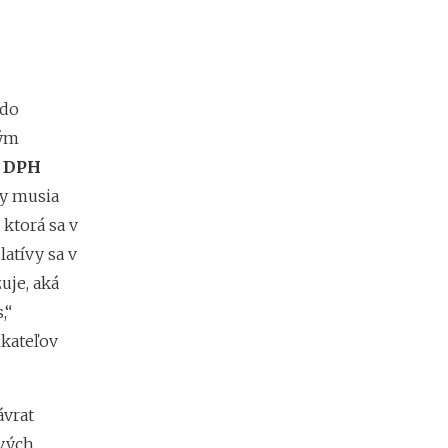
t
o
k
?
 do
kým
N
e
m DPH
d
y musia
o
s
 ktorá sa v
t
latívy sa v
a
uje, aká
t
k
,“
o
kateľov
v
é
p
r
ávrat
o
f
ových