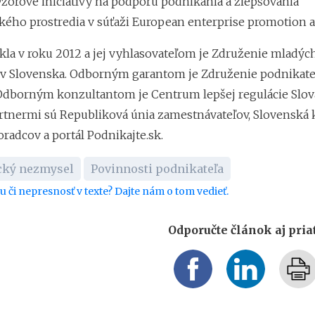
 Vzorové iniciatívy na podporu podnikania a zlepšovania
kého prostredia v súťaži European enterprise promotion a
kla v roku 2012 a jej vyhlasovateľom je Združenie mladýc
v Slovenska. Odborným garantom je Združenie podnikate
Odborným konzultantom je Centrum lepšej regulácie Slov
rtnermi sú Republiková únia zamestnávateľov, Slovenská
radcov a portál Podnikajte.sk.
cký nezmysel
Povinnosti podnikateľa
bu či nepresnosť v texte? Dajte nám o tom vedieť.
Odporučte článok aj pri