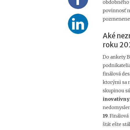
obdobného fi
povinnosť n
pozmenenej 
Aké nez
roku 20
Do ankety B
podnikateli
finálová des
ktorými sa 
skupinou s
inovatívn
nedomysle
19
. Finálov
štát ešte st