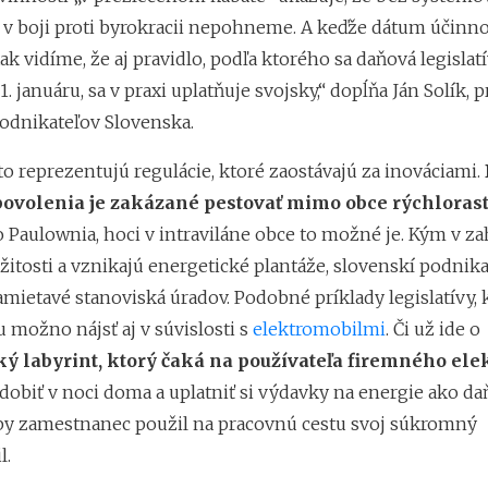
 v boji proti byrokracii nepohneme. A keďže dátum účinnos
k vidíme, že aj pravidlo, podľa ktorého sa daňová legislat
1. januáru, sa v praxi uplatňuje svojsky,“ dopĺňa Ján Solík, 
odnikateľov Slovenska.
o reprezentujú regulácie, ktoré zaostávajú za inováciami.
ovolenia je zakázané pestovať mimo obce rýchloras
 Paulownia, hoci v intraviláne obce to možné je. Kým v za
ežitosti a vznikajú energetické plantáže, slovenskí podnikat
mietavé stanoviská úradov. Podobné príklady legislatívy, 
 možno nájsť aj v súvislosti s
elektromobilmi
. Či už ide o
ký labyrint, ktorý čaká na používateľa firemného ele
dobiť v noci doma a uplatniť si výdavky na energie ako da
 by zamestnanec použil na pracovnú cestu svoj súkromný
l.