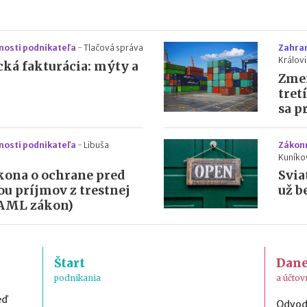
nosti podnikateľa
-
Tlačová správa
Zahra
Králov
cká fakturácia: mýty a
Zmen
tret
sa p
nosti podnikateľa
-
Libuša
Zákonn
Kuníko
kona o ochrane pred
Svia
ou príjmov z trestnej
už b
(AML zákon)
Štart
Dan
podnikania
a účtov
eď
Odvod