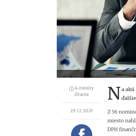
N
4 minúty
a akú
čítania
ďalši
29.12.2021
Z 56 nomino
miesto nahl
DPH finančne