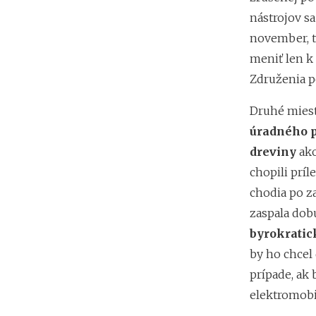
nástrojov sa
november, ta
meniť len k 
Združenia p
Druhé miest
úradného p
dreviny
ako
chopili príl
chodia po za
zaspala dobu
byrokratic
by ho chcel 
prípade, ak
elektromobi