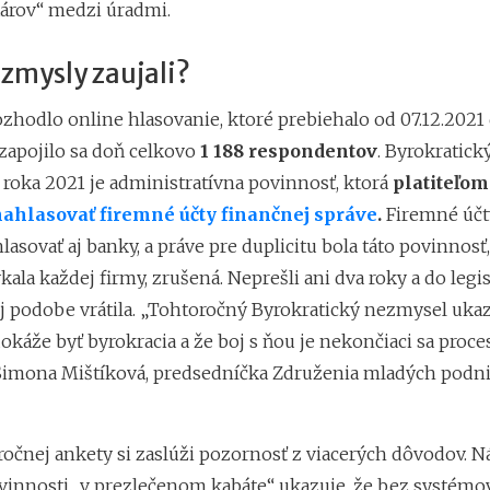
tárov“ medzi úradmi.
zmysly zaujali?
ozhodlo online hlasovanie, ktoré prebiehalo od 07.12.2021
 zapojilo sa doň celkovo
1 188 respondentov
. Byrokratic
oka 2021 je administratívna povinnosť, ktorá
platiteľo
ahlasovať firemné účty finančnej správe
.
Firemné účt
asovať aj banky, a práve pre duplicitu bola táto povinnosť,
kala každej firmy, zrušená. Neprešli ani dva roky a do legis
podobe vrátila. „Tohtoročný Byrokratický nezmysel ukaz
káže byť byrokracia a že boj s ňou je nekončiaci sa proces
Simona Mištíková, predsedníčka Združenia mladých podni
ročnej ankety si zaslúži pozornosť z viacerých dôvodov. N
vinnosti „v prezlečenom kabáte“ ukazuje, že bez systém