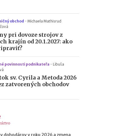
h
y
p
o
ničný obchod
-
Michaela Mathisrud
t
ičová
é
y pri dovoze strojov z
k
ích krajín od 20.1.2027: ako
y
ripraviť?
o
d
1
é povinnosti podnikateľa
-
Libuša
.
vá
1
tok sv. Cyrila a Metoda 2026
.
ez zatvorených obchodov
2
0
2
7
:
n
e
á
níctvo
v
r
y dohodárov v roku 2026 a zmena