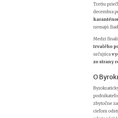
Tretiu prie
decembra pr
karanténou
nemajú žiad
Medzi finali
trvalého p
určujúca
vy
zo strany r
O Byrok
Byrokratick
podnikateľo
zbytočne za
cieľom odstr