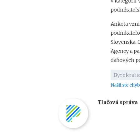
v kategórii
podnikateľs
Anketa vzni
podnikateľo
Slovenska. 
Agency a pa
daňových po
Byrokrati
Našli ste chy
Tlačová správa