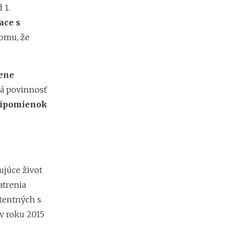
a
 1.
c
ace s
ľ
u
omu, že
d
í
a
mene
k
o
á povinnosť
ľ
ripomienok
k
o
m
ô
ž
e
t
ujúce život
e
atrenia
z
a
tentných s
r
 v roku 2015
o