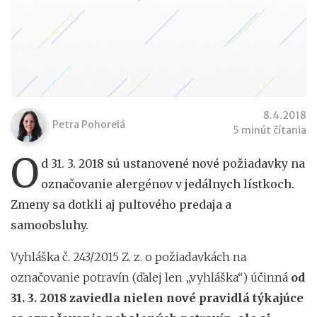
8.4.2018
Petra Pohorelá
5 minút čítania
O
d 31. 3. 2018 sú ustanovené nové požiadavky na
označovanie alergénov v jedálnych lístkoch.
Zmeny sa dotkli aj pultového predaja a
samoobsluhy.
Vyhláška č. 243/2015 Z. z. o požiadavkách na
označovanie potravín
(ďalej len „vyhláška“) účinná
od
31. 3. 2018
zaviedla nielen nové pravidlá týkajúce