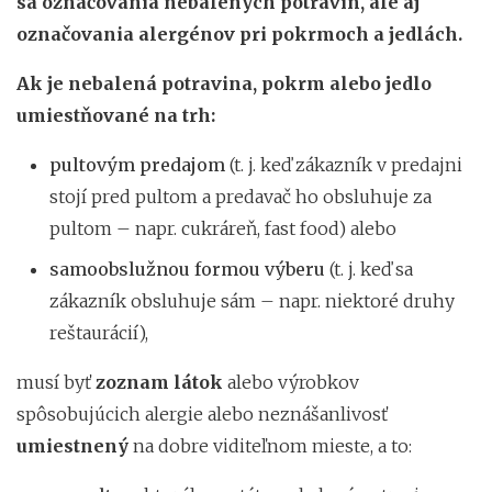
sa označovania nebalených potravín, ale aj
označovania alergénov pri pokrmoch a jedlách.
Ak je nebalená potravina, pokrm alebo jedlo
umiestňované na trh:
pultovým predajom
(t. j. keď zákazník v predajni
stojí pred pultom a predavač ho obsluhuje za
pultom – napr. cukráreň, fast food) alebo
samoobslužnou formou výberu
(t. j. keď sa
zákazník obsluhuje sám – napr. niektoré druhy
reštaurácií),
musí byť
zoznam látok
alebo výrobkov
spôsobujúcich alergie alebo neznášanlivosť
umiestnený
na dobre viditeľnom mieste, a to: