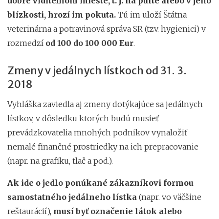
dobre viditeľnom mieste, t. j. na pulte alebo v jeho
blízkosti, hrozí im pokuta.
Tú im uloží Štátna
veterinárna a potravinová správa SR (tzv. hygienici) v
rozmedzí
od 100 do 100 000 Eur
.
Zmeny v jedálnych lístkoch od 31. 3.
2018
Vyhláška zaviedla aj zmeny dotýkajúce sa jedálnych
lístkov, v dôsledku ktorých budú musieť
prevádzkovatelia mnohých podnikov vynaložiť
nemalé finančné prostriedky na ich prepracovanie
(napr. na grafiku, tlač a pod.).
Ak ide o jedlo ponúkané zákazníkovi formou
samostatného jedálneho lístka
(napr. vo väčšine
reštaurácií),
musí byť
označenie látok alebo