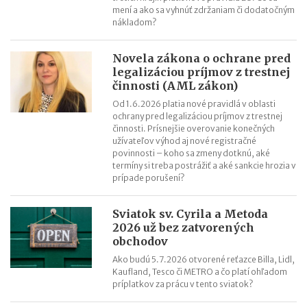
mení a ako sa vyhnúť zdržaniam či dodatočným
nákladom?
Novela zákona o ochrane pred
legalizáciou príjmov z trestnej
činnosti (AML zákon)
Od 1.6.2026 platia nové pravidlá v oblasti
ochrany pred legalizáciou príjmov z trestnej
činnosti. Prísnejšie overovanie konečných
užívateľov výhod aj nové registračné
povinnosti – koho sa zmeny dotknú, aké
termíny si treba postrážiť a aké sankcie hrozia v
prípade porušení?
Sviatok sv. Cyrila a Metoda
2026 už bez zatvorených
obchodov
Ako budú 5.7.2026 otvorené reťazce Billa, Lidl,
Kaufland, Tesco či METRO a čo platí ohľadom
príplatkov za prácu v tento sviatok?