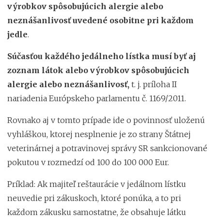
výrobkov spôsobujúcich alergie alebo
neznášanlivosť
uvedené osobitne pri každom
jedle
.
Súčasťou každého jedálneho lístka musí byť aj
zoznam látok alebo výrobkov spôsobujúcich
alergie alebo neznášanlivosť,
t. j.
príloha II
nariadenia Európskeho parlamentu č. 1169/2011.
Rovnako aj v tomto prípade ide o povinnosť uloženú
vyhláškou, ktorej nesplnenie je zo strany Štátnej
veterinárnej a potravinovej správy SR sankcionované
pokutou v rozmedzí od 100 do 100 000 Eur.
Príklad: Ak majiteľ reštaurácie v jedálnom lístku
neuvedie pri zákuskoch, ktoré ponúka, a to pri
každom zákusku samostatne, že obsahuje látku