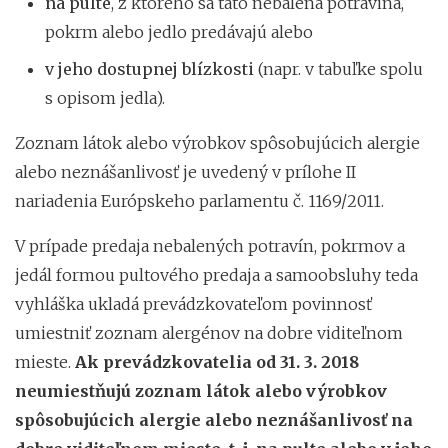
na pulte
, z ktorého sa táto nebalená potravina,
pokrm alebo jedlo predávajú alebo
v jeho dostupnej blízkosti
(napr. v tabuľke spolu
s opisom jedla).
Zoznam látok alebo výrobkov spôsobujúcich alergie
alebo neznášanlivosť je uvedený v prílohe II
nariadenia Európskeho parlamentu č. 1169/2011.
V prípade predaja nebalených potravín, pokrmov a
jedál formou pultového predaja a samoobsluhy teda
vyhláška ukladá prevádzkovateľom povinnosť
umiestniť zoznam alergénov na dobre viditeľnom
mieste.
Ak prevádzkovatelia od 31. 3. 2018
neumiestňujú zoznam látok alebo výrobkov
spôsobujúcich alergie alebo neznášanlivosť na