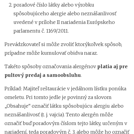
poradové číslo látky alebo výrobku
spôsobujúceho alergie alebo neznášanlivosť
uvedené v prílohe II nariadenia Európskeho
parlamentu č. 1169/2011.
Prevádzkovateľ si môže zvoliť ktorýkoľvek spôsob,
prípadne môže kumulovať obidva naraz.
Takéto spôsoby označovania alergénov
platia aj pre
pultový predaj a samoobsluhu
.
Príklad: Majiteľ reštaurácie v jedálnom lístku ponúka
omeletu. Pri tomto jedle je povinný za slovom
„Obsahuje“ označiť látku spôsobujúcu alergiu alebo
neznášanlivosť (t. j. vajcia). Tento alergén môže
označiť buď poradovým číslom tejto látky, určeným v
nariadení, teda poradovým č. 3, alebo môže ho označiť