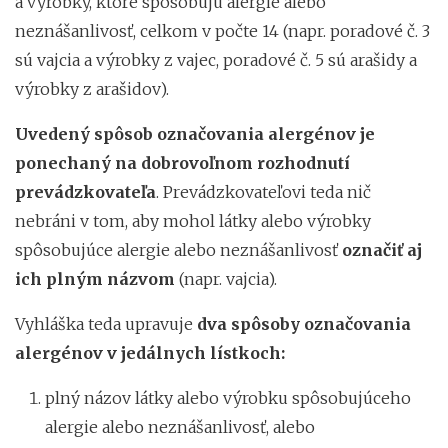
a výrobky, ktoré spôsobujú alergie alebo
neznášanlivosť, celkom v počte 14 (napr. poradové č. 3
sú vajcia a výrobky z vajec, poradové č. 5 sú arašidy a
výrobky z arašidov).
Uvedený spôsob označovania alergénov je
ponechaný na dobrovoľnom rozhodnutí
prevádzkovateľa
. Prevádzkovateľovi teda nič
nebráni v tom, aby mohol látky alebo výrobky
spôsobujúce alergie alebo neznášanlivosť
označiť aj
ich plným názvom
(napr. vajcia).
Vyhláška teda upravuje
dva spôsoby označovania
alergénov v jedálnych lístkoch:
plný názov látky alebo výrobku spôsobujúceho
alergie alebo neznášanlivosť, alebo