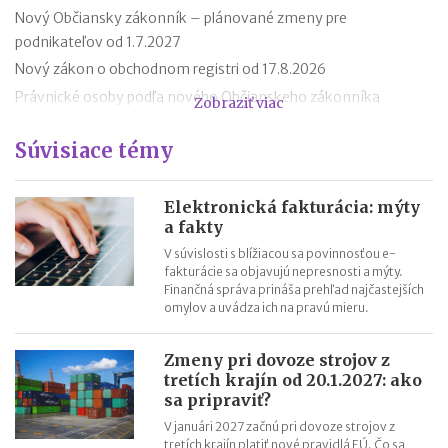
Nový Občiansky zákonník – plánované zmeny pre
podnikateľov od 1.7.2027
Nový zákon o obchodnom registri od 17.8.2026
Právnické osoby podľa nového Občianskeho zákonníka
Zobraziť viac
Premlčanie podľa nového Občianskeho zákonníka
Súvisiace témy
Štátni zamestnanci môžu od 1. októbra 2025 podnikať
Novela zákona o ochrane spotrebiteľa účinná od roku 2026
Reklamácia letného tábora
Elektronická fakturácia: mýty
a fakty
Zmeny v živnostenskom zákone od 1. 4. 2025
V súvislosti s blížiacou sa povinnosťou e-
fakturácie sa objavujú nepresnosti a mýty.
Finančná správa prináša prehľad najčastejších
omylov a uvádza ich na pravú mieru.
Zmeny pri dovoze strojov z
tretích krajín od 20.1.2027: ako
sa pripraviť?
V januári 2027 začnú pri dovoze strojov z
tretích krajín platiť nové pravidlá EÚ. Čo sa