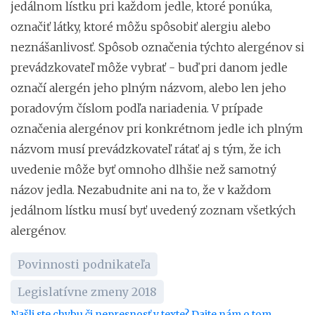
jedálnom lístku pri každom jedle, ktoré ponúka,
označiť látky, ktoré môžu spôsobiť alergiu alebo
neznášanlivosť. Spôsob označenia týchto alergénov si
prevádzkovateľ môže vybrať - buď pri danom jedle
označí alergén jeho plným názvom, alebo len jeho
poradovým číslom podľa nariadenia. V prípade
označenia alergénov pri konkrétnom jedle ich plným
názvom musí prevádzkovateľ rátať aj s tým, že ich
uvedenie môže byť omnoho dlhšie než samotný
názov jedla. Nezabudnite ani na to, že v každom
jedálnom lístku musí byť uvedený zoznam všetkých
alergénov.
Povinnosti podnikateľa
Legislatívne zmeny 2018
Našli ste chybu či nepresnosť v texte? Dajte nám o tom