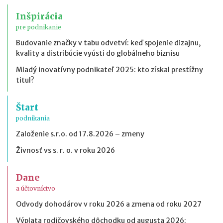
Inšpirácia
pre podnikanie
Budovanie značky v tabu odvetví: keď spojenie dizajnu,
kvality a distribúcie vyústi do globálneho biznisu
Mladý inovatívny podnikateľ 2025: kto získal prestížny
titul?
Štart
podnikania
Založenie s.r.o. od 17.8.2026 – zmeny
Živnosť vs s. r. o. v roku 2026
Dane
a účtovníctvo
Odvody dohodárov v roku 2026 a zmena od roku 2027
Výplata rodičovského dôchodku od augusta 2026: