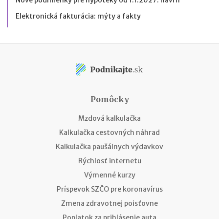
Nové podmienky pre hypotéky od 1.1.2027: návrh
Elektronická fakturácia: mýty a fakty
Pomôcky
Mzdová kalkulačka
Kalkulačka cestovných náhrad
Kalkulačka paušálnych výdavkov
Rýchlosť internetu
Výmenné kurzy
Príspevok SZČO pre koronavírus
Zmena zdravotnej poisťovne
Poplatok za prihlásenie auta