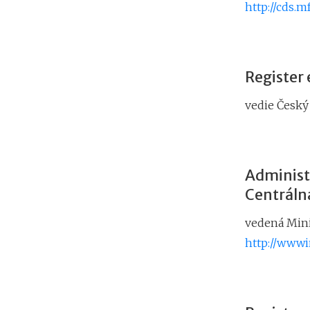
http://cds.mf
Register
vedie Český 
Administ
Centráln
vedená Mini
http://wwwin