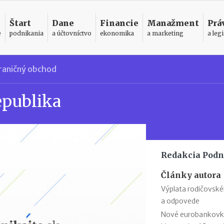
Štart
Dane
Financie
Manažment
Prá
e
podnikania
a účtovníctvo
ekonomika
a marketing
a legi
raničný obchod
epublika
Redakcia Podn
Články autora
Výplata rodičovsk
a odpovede
Nové eurobankovky: