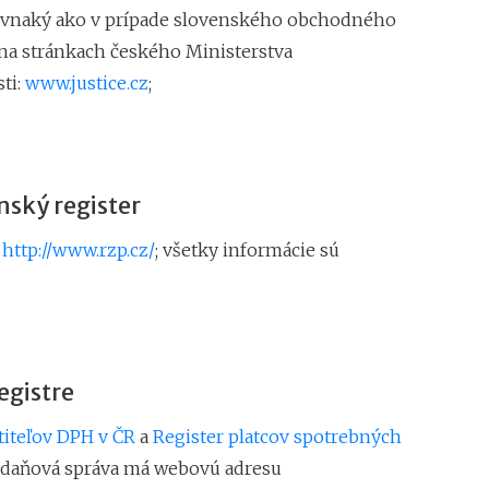
rovnaký ako v prípade slovenského obchodného
 j. na stránkach českého Ministerstva
ti:
www.justice.cz
;
nský register
e
http://www.rzp.cz/
; všetky informácie sú
egistre
atiteľov DPH v ČR
a
Register platcov spotrebných
 daňová správa má webovú adresu