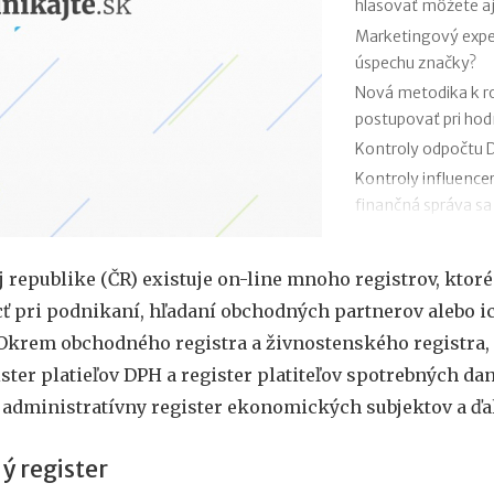
hlasovať môžete aj
Marketingový exper
úspechu značky?
Nová metodika k 
postupovať pri ho
Kontroly odpočtu D
Kontroly influence
finančná správa sa
Zmeny v e-faktúre:
VÚB mení podmienk
 republike (ČR) existuje on-line mnoho registrov, ktor
kariet od 1.7.2026
 pri podnikaní, hľadaní obchodných partnerov alebo i
Mýty o dôchodkovej
 Okrem obchodného registra a živnostenského registra
Kedy vznikajú abso
ister platieľov DPH a register platiteľov spotrebných dan
poisťovni?
 administratívny register ekonomických subjektov a ďal
 register