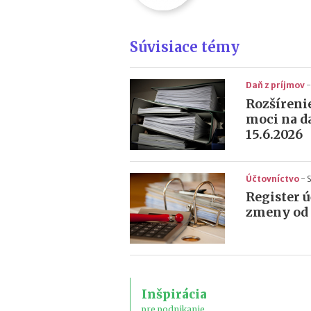
Súvisiace témy
Daň z príjmov
-
Rozšírenie
moci na d
15.6.2026
Účtovníctvo
-
S
Register 
zmeny od 1
Inšpirácia
pre podnikanie