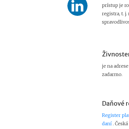
prístup je 
registra, t.
spravodlivos
Živnoste
je na adres
zadarmo.
Daňové r
Register pl
daní
. Česká