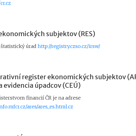
cr.cz
 ekonomických subjektov (RES)
štatistický úrad
http://registry.czso.cz/irsw/
rativní register ekonomických subjektov (A
a evidencia úpadcov (CEÚ)
sterstvom financií ČR je na adrese
fo.mfcr.cz/ares/ares_es.html.cz