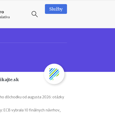
Služby
vo
slatíva
ODPORÚČAME
T
e
a
m
b
u
i
ikajte.sk
l
d
i
n
ého dôchodku od augusta 2026: otázky
g
v
 ECB vybrala 10 finálnych návrhov,
o