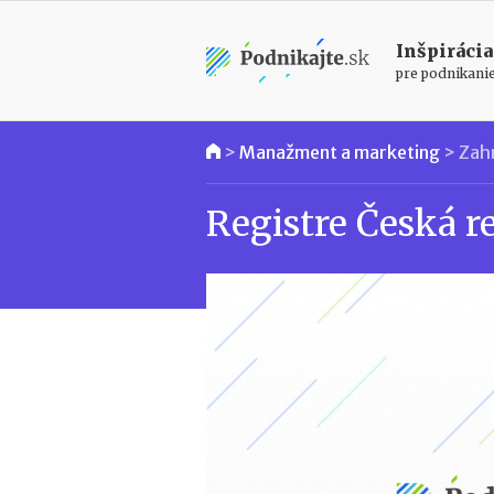
Inšpirácia
pre podnikani
>
Manažment a marketing
>
Zah
Registre Česká r