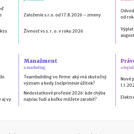
eď
Odvod
e
Založenie s.r.o. od 17.8.2026 – zmeny
od ro
Výplat
 kto
Živnosť vs s. r. o. v roku 2026
august
Manažment
Práv
a marketing
a legisl
 do
Teambuilding vo firme: aký má skutočný
Nové 
význam a kedy (ne)prinesie úžitok?
1.1.20
Nedostatkové profesie 2026: kde chýba
Elektr
 aj vy
najviac ľudí a koľko môžete zarobiť?