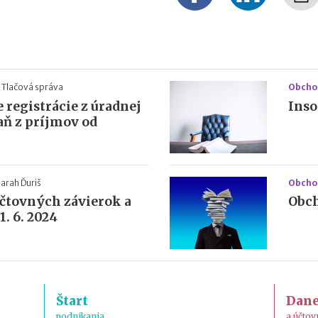
Tlačová správa
Obcho
 registrácie z úradnej
Inso
aň z príjmov od
arah Ďuriš
Obcho
účtovných závierok a
Obch
. 6. 2024
Štart
Dan
podnikania
a účtov