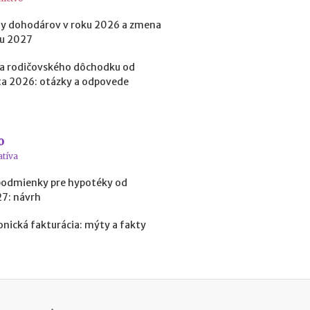
b
i
y dohodárov v roku 2026 a zmena
ť
ku 2027
?
a rodičovského dôchodku od
a 2026: otázky a odpovede
N
o
v
é
o
p
atíva
o
d
podmienky pre hypotéky od
m
27: návrh
i
e
onická fakturácia: mýty a fakty
n
k
y
p
r
e