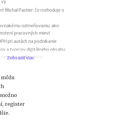
 vy
f
i
t Michal Pastier: čo rozhoduje o
r
m
rovnakému odmeňovaniu: ako
e
dnotení pracovných miest
:
a
PH pri autách na podnikanie
k
rov a tvorcov digitálneho obsahu:
ý
 zameria na ich príjmy
Zobraziť viac
m
á
 štát ju opravuje ešte pred zavedením
s
y firemných debetných a kreditných
k
é môžu
u
ch
t
 prognóze a riešenie sporných situácií
o
, možno
lventom škôl povinnosti voči Sociálnej
č
í, register
n
šie.
ý
v
ý
z