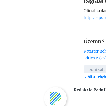
Register
Oficiálna d
http://expo
Územné r
Kataster ne
adries v Čes
Podnikateľ
Našli ste chy
Redakcia Podni