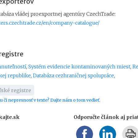
 exportérov
atabáza vládej proexportnej agentúry CzechTrade:
rters.czechtrade.cz/en/company-catalogue/
egistre
hnuteľností
,
Systém evidencie kontaminovaných miest
,
Re
kej republike
,
Databáza cezhraničnej spolupráce
,
ské registre
bu či nepresnosť v texte? Dajte nám o tom vedieť.
kajte.sk
Odporučte článok aj pri