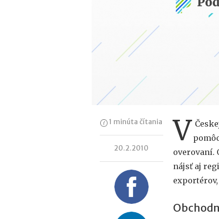
V
1 minúta čítania
Českej
pomôcť
20.2.2010
overovaní.
nájsť aj reg
exportérov,
Obchodný