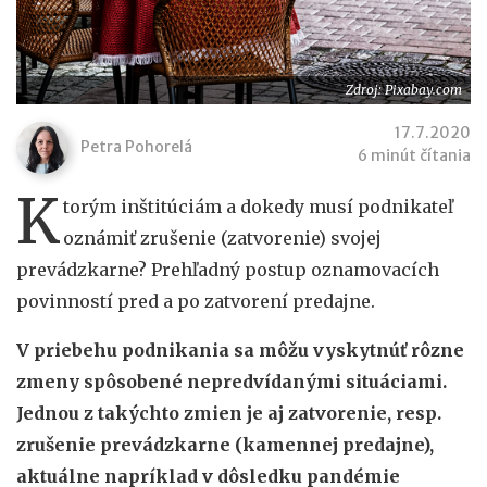
Zdroj: Pixabay.com
17.7.2020
Petra Pohorelá
6 minút čítania
K
torým inštitúciám a dokedy musí podnikateľ
oznámiť zrušenie (zatvorenie) svojej
prevádzkarne? Prehľadný postup oznamovacích
povinností pred a po zatvorení predajne.
V priebehu podnikania sa môžu vyskytnúť rôzne
zmeny spôsobené nepredvídanými situáciami.
Jednou z takýchto zmien je aj zatvorenie, resp.
zrušenie prevádzkarne (kamennej predajne),
aktuálne napríklad v dôsledku pandémie