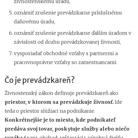
živnostenskému úradu,
oznámiť zrušenie prevádzkarne príslušnému
daňovému úradu,
oznámiť zrušenie prevádzkarne ďalším úradom v
závislosti od druhu prevádzkovanej živnosti,
vysporiadať obchodné vzťahy s partnermi a
pracovnoprávne vzťahy so zamestnancami.
Čo je prevádzkareň?
Živnostenský zákon definuje prevádzkareň ako
priestor, v ktorom sa prevádzkuje živnosť.
Ide
teda o priestor slúžiaci na podnikanie.
Konkrétnejšie je to miesto, kde podnikateľ
predáva svoj tovar, poskytuje služby alebo niečo
vyrába (
napr. obchod, reštaurácia, výrobná dielňa,