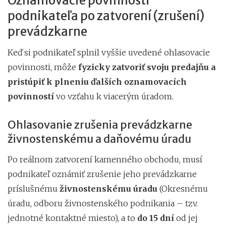
Oznamovacie povinnosti
podnikateľa po zatvorení (zrušení)
prevádzkarne
Keď si podnikateľ splnil vyššie uvedené ohlasovacie
povinnosti, môže
fyzicky zatvoriť svoju predajňu
a
pristúpiť
k plneniu ďalších oznamovacích
povinností
vo vzťahu k viacerým úradom.
Ohlasovanie zrušenia prevádzkarne
živnostenskému a daňovému úradu
Po reálnom zatvorení kamenného obchodu, musí
podnikateľ oznámiť zrušenie jeho prevádzkarne
príslušnému
živnostenskému úradu
(Okresnému
úradu, odboru živnostenského podnikania – tzv.
jednotné kontaktné miesto), a to
do
15 dní
od jej