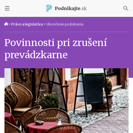
>
Právo a legislatíva
>
Ukončenie podnikania
Povinnosti pri zrušení
prevádzkarne