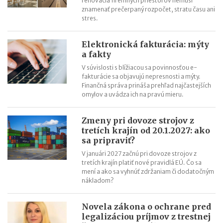
renovácia firemných priestorov nemusí
znamenať prečerpaný rozpočet, stratu času ani
stres.
Elektronická fakturácia: mýty
a fakty
V súvislosti s blížiacou sa povinnosťou e-
fakturácie sa objavujú nepresnosti a mýty.
Finančná správa prináša prehľad najčastejších
omylov a uvádza ich na pravú mieru.
Zmeny pri dovoze strojov z
tretích krajín od 20.1.2027: ako
sa pripraviť?
V januári 2027 začnú pri dovoze strojov z
tretích krajín platiť nové pravidlá EÚ. Čo sa
mení a ako sa vyhnúť zdržaniam či dodatočným
nákladom?
Novela zákona o ochrane pred
legalizáciou príjmov z trestnej