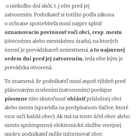
o niekoľko dní skôr, t. j ešte pred jej
zatvorením. Podnikateľ si totižto podľa zákona
o ochrane spotrebiteľa musí najprv splniť
oznamovaciu povinnosť voči obci, resp. mestu
(obecnému alebo mestskému úradu), na ktorých
území je prevádzkareň umiestnená,
a to najmenej
sedem dní pred jej zatvorením
, teda ešte kým je
prevádzka otvorená.
To znamená, že podnikateľ musí aspoň týždeň pred
plánovaným zrušením (zatvorením) predajne
písomne
túto skutočnosť
ohlásiť
príslušnej obci
alebo mestu (spravidla na predpísanom tlačive, ktoré
vzor určí každá obec). Ak má na tento účel obec alebo
mesto sprístupnenú elektronickú službu verejnej
správy,
podnikateľ môže informovať obec