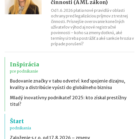
činnosti (AML zákon)
Od 1.6.2026 platia nové pravidlá v oblasti
ochrany pred legalizáciou príjmov z trestnej
činnosti. Prísnejšie overovanie konečných
užívateľov výhod aj nové registračné
povinnosti – koho sa zmeny dotknú, aké
termíny si treba postrážiť a aké sankcie hrozia v
prípade porušení?
Inšpirácia
pre podnikanie
Budovanie značky v tabu odvetví: keď spojenie dizajnu,
kvality a distribúcie vyústi do globálneho biznisu
Mladý inovatívny podnikateľ 2025: kto získal prestížny
titul?
Štart
podnikania
Založenie s.r.o. od 17.8.2026 – zmeny