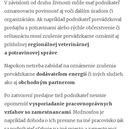
V závislosti od druhu živnosti môže mať podnikateľ
oznamovaciu povinnosť aj voči ďalším úradom či
organizáciám. Ak napríklad podnikateľ prevádzkoval
predajňu s potravinami alebo rýchle občerstvenie či
reštauráciu musí zrušenie prevádzkarne oznámiť aj
príslušnej
regionálnej veterinárnej
a potravinovej správe
.
Napokon netreba zabúdať na oznámenie zrušenia
prevádzkarne
dodávateľom energií
či iných služieb,
ako aj
obchodným partnerom
.
Po zatvorení predajne tiež podnikateľ nesmie
opomenúť
vysporiadanie pracovnoprávnych
vzťahov so zamestnancami
. Možnosťou je
napríklad dohoda o ich presune na iné pracovisko (ak
sa podnikateľ sťahuje na iné miesto a zamestnanci