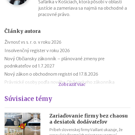
Šafárika v Košiciach, ktorá pôsobí v oblasti
justície a zameriava sa najmä na obchodné a
pracovné právo.
Články autora
Živnosť vs s. r. o. v roku 2026
Insolvenčný register v roku 2026
Nový Občiansky zákonník – plánované zmeny pre
podnikateľov od 1.7.2027
Nový zákon o obchodnom registri od 17.8.2026
Právnické osoby podľa nového Občianskeho zákonníka
Zobraziť viac
Premlčanie podľa nového Občianskeho zákonníka
Súvisiace témy
Štátni zamestnanci môžu od 1. októbra 2025 podnikať
Novela zákona o ochrane spotrebiteľa účinná od roku 2026
Reklamácia letného tábora
Zariaďovanie firmy bez chaosu
a desiatok dodávateľov
Zmeny v živnostenskom zákone od 1. 4. 2025
Príbeh slovenskej firmy Vaillant ukazuje, že