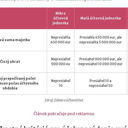
Mikro
účtovná
Malá účtovná jednotka
jednotka
Nepresiahla
Presiahla 450 000 eur, ale
ová suma majetku
450 000 eur
nepresiahla 5 000 000 eur
Nepresiahol
Presiahol 900 000 eur, ale
Čistý obrat
900 000 eu
nepresiahol 10 000 000 eur
ý prepočítaný počet
Nepresiahol
Presiahol 10 a
cov počas účtovného
10
nepresiahol 50
obdobia
Zdroj: Zákon o účtovníctve
Článok pokračuje pod reklamou