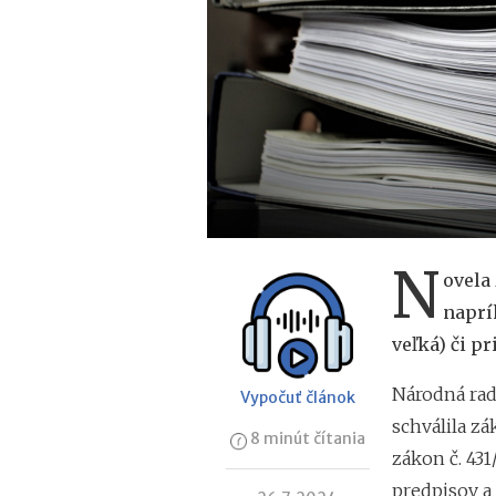
N
ovela
naprí
veľká) či p
Národná rad
Vypočuť článok
schválila zá
8 minút čítania
zákon č. 431
predpisov a