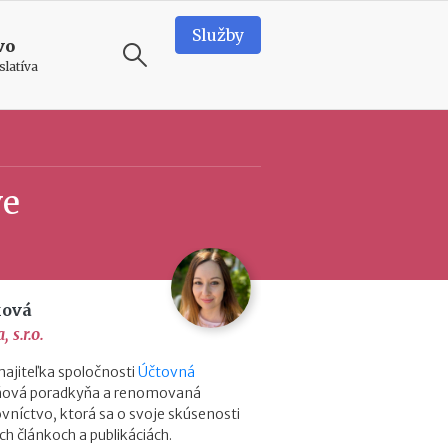
Služby
vo
slatíva
ODPORÚČAME
T
ve
e
a
m
b
u
i
ková
l
 s.r.o.
d
i
ajiteľka spoločnosti
Účtovná
n
aňová poradkyňa a renomovaná
g
vníctvo, ktorá sa o svoje skúsenosti
v
ch článkoch a publikáciách.
o