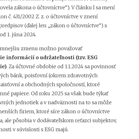
novela zákona o účtovníctve“). V článku I sa mení
on č. 431/2002 Z. z. o účtovníctve v znení
redpisov (ďalej len „zákon o účtovníctve“) s
d 1. júna 2024.
amnejšiu zmenu možno považovať
e informácií o udržateľnosti
(
tzv.
ESG
ie)
. Za účtovné obdobie od 1.1.2024 sa povinnosť
rých bánk, poisťovní (okrem zdravotných
zaisťovní a obchodných spoločností, ktoré
enné papiere. Od roku 2025 sa však bude týkať
ovných jednotiek a v nadväznosti na to sa môže
enších firiem, ktoré síce zákon o účtovníctve
 ale pôsobia v dodávateľskom reťazci subjektov,
osti v súvislosti s ESG majú.