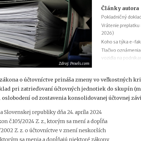
Články autora
Pokladničný doklad
Vrátenie preplatku 
2026)
Koho sa týka e-fak
Tlačivo oznámenia
vozidla na podnikan
Zdroj: Pexels.com
Podanie daňového p
Zmeny v evidencii 
 zákona o účtovníctve prináša zmeny vo veľkostných kri
Stravné (diéty) od 
klad pri zatrieďovaní účtovných jednotiek do skupín (m
Zmeny v sociálnom
ri oslobodení od zostavenia konsolidovanej účtovnej záv
Odvodová odpočíta
1.1.2026
a Slovenskej republiky dňa 24. apríla 2024
11 mýtov o dôcho
kon č.105/2024 Z. z., ktorým sa mení a dopĺňa
/2002 Z. z. o účtovníctve v znení neskorších
 ktorým sa menia a dopĺňajú niektoré zákony