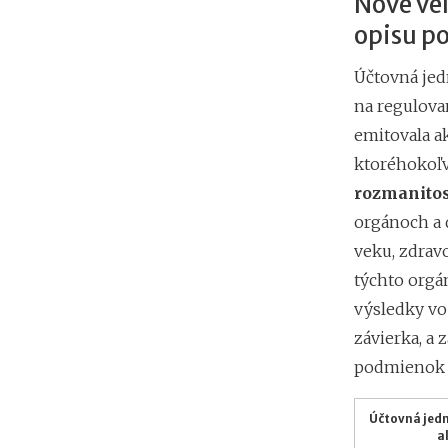
Nové veľ
opisu po
Účtovná jed
na regulova
emitovala 
ktoréhokoľv
rozmanitos
orgánoch a 
veku, zdrav
týchto orgán
výsledky vo
závierka, a
podmienok u
Účtovná jedn
a