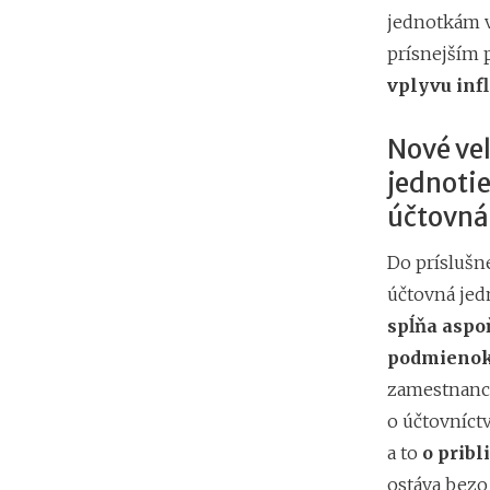
jednotkám v
prísnejším 
vplyvu infl
Nové veľ
jednotie
účtovná
Do príslušn
účtovná jedn
spĺňa aspo
podmieno
zamestnanco
o účtovníctv
a to
o pribl
ostáva bezo