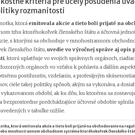
kostné kritériá pre účely posúdenia uv
litiky rozmanitosti
notka, ktorá
emitovala akcie a tieto boli prijaté na o
nom trhu ktoréhokoľvek členského štátu a účtovná jednot
akcie, s ktorými sa obchoduje v mnohostrannom obchod
ek členského štátu,
uvedie vo výročnej správe aj opis 
ti
, ktorú uplatňuje vo svojich správnych orgánoch, riadiac
dozorných orgánoch vo vzťahu k pohlaviu a ďalším aspek
otnému postihnutiu, vzdelaniu, a profesijným skúsenosti
ov, ciele takej politiky, spôsob, akým sa vykonáva, a dosi
 vykazovanom období, ak ku dňu, ku ktorému sa zostavuj
 za bezprostredne predchádzajúce účtovné obdobie splnila
vedených v tabuľke nižšie.
otka, ktorá emitovala akcie a tieto boli prijaté na obchodovanie na reg
lebo mnohostrannom obchodnom systéme ktoréhokoľvek členského štá