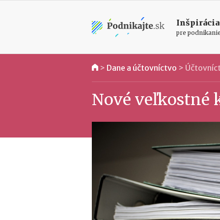
Inšpirácia
pre podnikani
>
Dane a účtovníctvo
>
Účtovníc
Nové veľkostné k