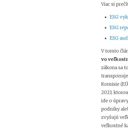
Viac si preč
ESG vyk
ESG rep
ESG audi
V tomto čl
vo veľkost
zákona sa t
transponuje
Komisie (EÚ
2023, ktoro
ide o úpravy
podniky aleb
zvyšujú veľk
veľkostné k