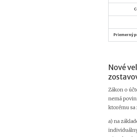
C
Priemerný p
Nové veľ
zostavo
Zákon o účt
nemá povinn
ktorému sa 
a) na základ
individuáln