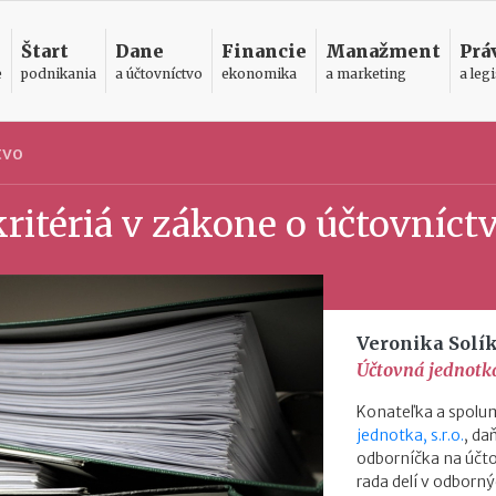
Štart
Dane
Financie
Manažment
Prá
e
podnikania
a účtovníctvo
ekonomika
a marketing
a legi
tvo
ritériá v zákone o účtovníct
Veronika Solí
Účtovná jednotka,
Konateľka a spolum
jednotka, s.r.o.
, d
odborníčka na účto
rada delí v odborný