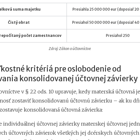
elková suma majetku
Presiahla 25 000 000 eur (doposiaľ 20
Čistý obrat
Presiahol 50 000 000 eur (doposiaľ 40
repočítaný počet zamestnancov
Presiahol 250
Zdroj: Zákon o účtovníctve
kostné kritériá pre oslobodenie od
vania konsolidovanej účtovnej závierky
ovníctve v § 22 ods. 10 upravuje, kedy materská účtovná j
osť zostaviť konsolidovanú účtovnú závierku – ak ku dň
zostavuje konsolidovaná účtovná závierka:
e individuálnej účtovnej závierky materskej účtovnej jedn
ych účtovných závierok všetkých jej dcérskych účtovných 