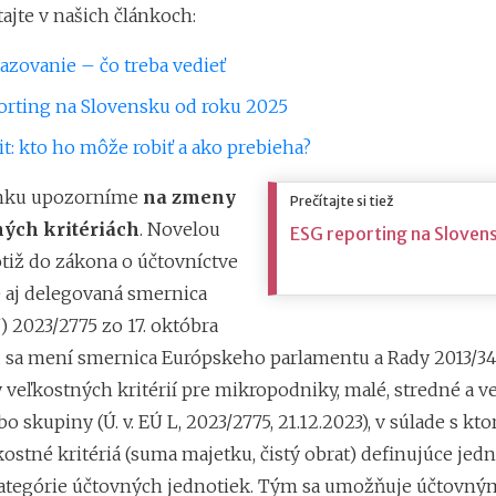
ítajte v našich článkoch:
azovanie – čo treba vedieť
orting na Slovensku od roku 2025
t: kto ho môže robiť a ako prebieha?
ánku upozorníme
na zmeny
Prečítajte si tiež
ných kritériách
. Novelou
ESG reporting na Sloven
otiž do zákona o účtovníctve
 aj delegovaná smernica
) 2023/2775 zo 17. októbra
u sa mení smernica Európskeho parlamentu a Rady 2013/34
 veľkostných kritérií pre mikropodniky, malé, stredné a v
o skupiny (Ú. v. EÚ L, 2023/2775, 21.12.2023), v súlade s kto
ostné kritériá (suma majetku, čistý obrat) definujúce jedn
ategórie účtovných jednotiek. Tým sa umožňuje účtovný