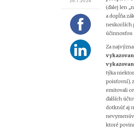
26.7.2024
(ďalej len „
a dopĺňa zák
neskorších p
účinnosťou o
Za najvýzn
vykazovani
vykazovan
týka niekto
poisťovní), 
emitovali c
ďalších účt
dotknúť aj m
nevymenúva,
ktoré povinn