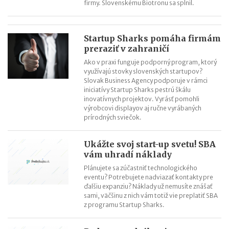
firmy. Slovenskému Biotronu sa splnil.
Startup Sharks pomáha firmám
preraziť v zahraničí
Ako v praxi funguje podporný program, ktorý
využívajú stovky slovenských startupov?
Slovak Business Agency podporuje v rámci
iniciatívy Startup Sharks pestrú škálu
inovatívnych projektov. Vyrásť pomohli
výrobcovi displayov aj ručne vyrábaných
prírodných sviečok.
Ukážte svoj start-up svetu! SBA
vám uhradí náklady
Plánujete sa zúčastniť technologického
eventu? Potrebujete nadviazať kontakty pre
ďalšiu expanziu? Náklady už nemusíte znášať
sami, väčšinu z nich vám totiž vie preplatiť SBA
z programu Startup Sharks.