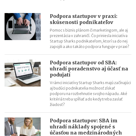
Podpora startupov v praxi:
skúsenosti podnikateľov
Pomoc s biznis plánom či marketingom, ale aj
prezentácia v zahraničí. Čo priniesla iniciatíva
Startup Sharks podnikateľom, ktorí sa do nej
zapojili a ako takáto podpora funguje v praxi?
Podpora startupov od SBA:
uhradí poradenstvo aj účasť na
podujatí
V rámci iniciatívy Startup Sharks majú začínajúci
aj budúci podnikatelia možnosť získať
podporu na rozbehnutie svojho nápadu. Aké
kritériá treba spĺňať a do kedy treba zaslať
žiadosť?
Podpora startupov: SBA im
uhradí náklady spojené s
účasťou na medzinárodných