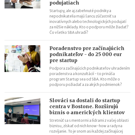
podujatiach
Startupy, ale aj zabehnuté podniky a
nepodnikatelia majú šancu zúčastniť sa
inovatívnych alebo technologických podujatí
za nižšie náklady. Kto o podporu môže žiadať?
Čo všetko SBA uhradí?
Poradenstvo pre začínajúcich
podnikateľov - do 25 000 eur
pre startup
Podpora začínajúcich podnikateľov uhradením
poradenstva a konzultácií - to prináša
program Startup sea od SBA. Kto môže o
podporu požiadať a za akých podmienok?
Slováci sa dostali do startup
centra v Bostone. Rozširujú
biznis o amerických klientov
Stretnúť sa s mentormi a lídrami z vašej oblasti
biznisu, získať od nich know-how a rady na
rozvíjanie. To je snom asi každej začínajúcej