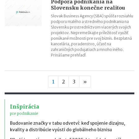
Podpora podnikania na
Slovensku konečne realitou
Slovak Business Agency (SBA) spúšťa rozsiahlu
podporu malého a stredného podnikania na
Slovensku prostredníctvom viacerých svojich
projektov. Nepremeškajte príležitosť využiť
ponúkané možnosti pre svoj biznis. Bezplatná
kancelária, poradenstvo, účasť na
zahraničných podujatiach a mnoho iného.
Prinášame prehľad!
Nasledujúca strana
1
2
3
»
Inšpirácia
pre podnikanie
Budovanie značky v tabu odvetví: keď spojenie dizajnu,
kvality a distribúcie vyústi do globálneho biznisu