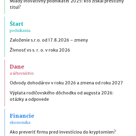
Mladý inovatívny podnikateľ 2025: kto získal prestížny
titul?
Štart
podnikania
Založenie s.r.o. od 17.8.2026 – zmeny
Živnosť vs s. r. o. v roku 2026
Dane
a účtovníctvo
Odvody dohodárov v roku 2026 a zmena od roku 2027
Výplata rodičovského dôchodku od augusta 2026:
otázky a odpovede
Financie
ekonomika
Ako preveriť firmu pred investíciou do kryptomien?