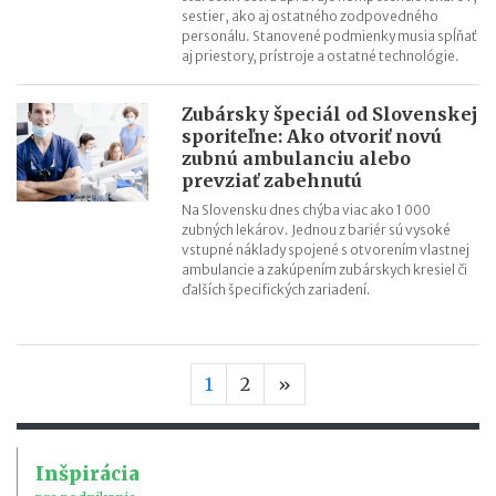
sestier, ako aj ostatného zodpovedného
personálu. Stanovené podmienky musia spĺňať
aj priestory, prístroje a ostatné technológie.
Zubársky špeciál od Slovenskej
sporiteľne: Ako otvoriť novú
zubnú ambulanciu alebo
prevziať zabehnutú
Na Slovensku dnes chýba viac ako 1 000
zubných lekárov. Jednou z bariér sú vysoké
vstupné náklady spojené s otvorením vlastnej
ambulancie a zakúpením zubárskych kresiel či
ďalších špecifických zariadení.
Nasledujúca strana
1
2
»
Inšpirácia