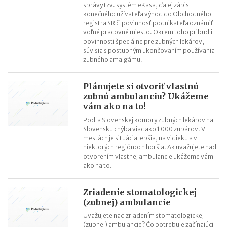
správy tzv. systém eKasa, ďalej zápis
konečného užívateľa výhod do Obchodného
registra SR či povinnosť podnikateľa oznámiť
voľné pracovné miesto. Okrem toho pribudli
povinnosti špeciálne pre zubných lekárov,
súvisia s postupným ukončovaním používania
zubného amalgámu.
Plánujete si otvoriť vlastnú
zubnú ambulanciu? Ukážeme
vám ako na to!
Podľa Slovenskej komory zubných lekárov na
Slovensku chýba viac ako 1 000 zubárov. V
mestách je situácia lepšia, na vidieku a v
niektorých regiónoch horšia. Ak uvažujete nad
otvorením vlastnej ambulancie ukážeme vám
ako na to.
Zriadenie stomatologickej
(zubnej) ambulancie
Uvažujete nad zriadením stomatologickej
(zubnej) ambulancie? Čo potrebuje začínajúci