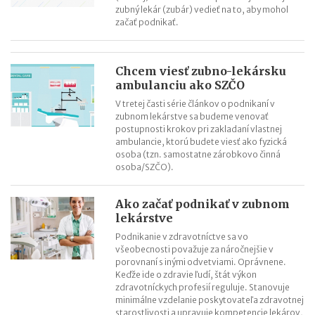
zubný lekár (zubár) vedieť na to, aby mohol
začať podnikať.
Chcem viesť zubno-lekársku
ambulanciu ako SZČO
V tretej časti série článkov o podnikaní v
zubnom lekárstve sa budeme venovať
postupnosti krokov pri zakladaní vlastnej
ambulancie, ktorú budete viesť ako fyzická
osoba (tzn. samostatne zárobkovo činná
osoba/SZČO).
Ako začať podnikať v zubnom
lekárstve
Podnikanie v zdravotníctve sa vo
všeobecnosti považuje za náročnejšie v
porovnaní s inými odvetviami. Oprávnene.
Keďže ide o zdravie ľudí, štát výkon
zdravotníckych profesií reguluje. Stanovuje
minimálne vzdelanie poskytovateľa zdravotnej
starostlivosti a upravuje kompetencie lekárov,