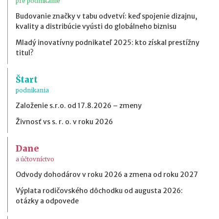
pre podnikanie
Budovanie značky v tabu odvetví: keď spojenie dizajnu,
kvality a distribúcie vyústi do globálneho biznisu
Mladý inovatívny podnikateľ 2025: kto získal prestížny
titul?
Štart
podnikania
Založenie s.r.o. od 17.8.2026 – zmeny
Živnosť vs s. r. o. v roku 2026
Dane
a účtovníctvo
Odvody dohodárov v roku 2026 a zmena od roku 2027
Výplata rodičovského dôchodku od augusta 2026:
otázky a odpovede