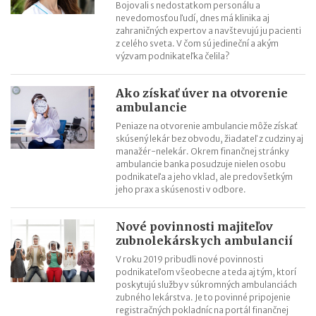
Bojovali s nedostatkom personálu a
nevedomosťou ľudí, dnes má klinika aj
zahraničných expertov a navštevujú ju pacienti
z celého sveta. V čom sú jedineční a akým
výzvam podnikateľka čelila?
Ako získať úver na otvorenie
ambulancie
Peniaze na otvorenie ambulancie môže získať
skúsený lekár bez obvodu, žiadateľ z cudziny aj
manažér-nelekár. Okrem finančnej stránky
ambulancie banka posudzuje nielen osobu
podnikateľa a jeho vklad, ale predovšetkým
jeho prax a skúsenosti v odbore.
Nové povinnosti majiteľov
zubnolekárskych ambulancií
V roku 2019 pribudli nové povinnosti
podnikateľom všeobecne a teda aj tým, ktorí
poskytujú služby v súkromných ambulanciách
zubného lekárstva. Je to povinné pripojenie
registračných pokladníc na portál finančnej