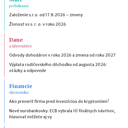
podnikania
Založenie s.r.o. od 17.8.2026 – zmeny
Živnosť vs s. r. o. v roku 2026
Dane
a účtovníctvo
Odvody dohodárov v roku 2026 a zmena od roku 2027
Výplata rodičovského dôchodku od augusta 2026:
otázky a odpovede
Financie
ekonomika
Ako preveriť firmu pred investíciou do kryptomien?
Nové eurobankovky: ECB vybrala 10 finálnych návrhov,
hlasovať môžete aj vy