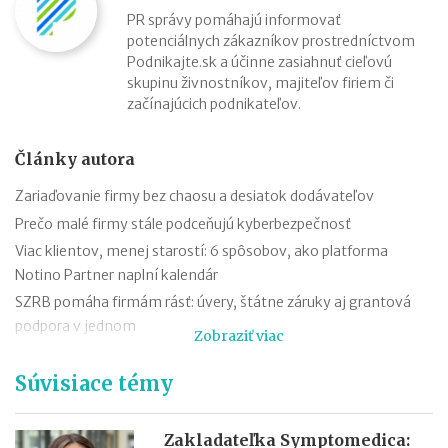
PR správy pomáhajú informovať
potenciálnych zákazníkov prostredníctvom
Podnikajte.sk a účinne zasiahnuť cieľovú
skupinu živnostníkov, majiteľov firiem či
začínajúcich podnikateľov.
Články autora
Zariaďovanie firmy bez chaosu a desiatok dodávateľov
Prečo malé firmy stále podceňujú kyberbezpečnosť
Viac klientov, menej starostí: 6 spôsobov, ako platforma
Notino Partner naplní kalendár
SZRB pomáha firmám rásť: úvery, štátne záruky aj grantová
podpora v jednom
Zobraziť viac
SZRB ponúka úvery, pri ktorých vám štát vráti časť investície
Súvisiace témy
Časté chyby v účtovníctve a ako sa im vyhnúť vďaka
SaVzdelaj.sk
Revolúcia v doručovaní listov: výdajné boxy už nie sú len pre
Zakladateľka Symptomedica: