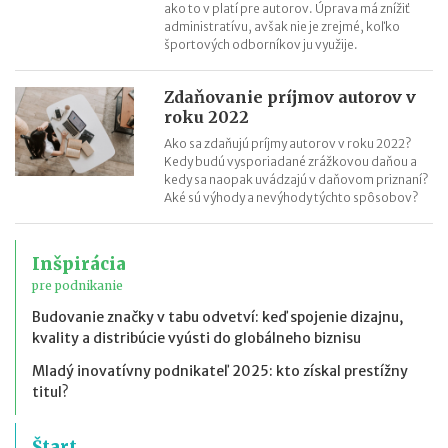
ako to v platí pre autorov. Úprava má znížiť
administratívu, avšak nie je zrejmé, koľko
športových odborníkov ju využije.
Zdaňovanie príjmov autorov v
roku 2022
Ako sa zdaňujú príjmy autorov v roku 2022?
Kedy budú vysporiadané zrážkovou daňou a
kedy sa naopak uvádzajú v daňovom priznaní?
Aké sú výhody a nevýhody týchto spôsobov?
Inšpirácia
pre podnikanie
Budovanie značky v tabu odvetví: keď spojenie dizajnu,
kvality a distribúcie vyústi do globálneho biznisu
Mladý inovatívny podnikateľ 2025: kto získal prestížny
titul?
Štart