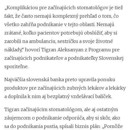
„Komplikáciou pre začínajúcich stomatológov je tiež
fakt, že často nemajú komplexný prehľad o tom, čo
všetko zahŕňa podnikanie v tejto oblasti. Nemajú
zrátané, koľko pacientov potrebujú obslúžiť, aby si
zarobili na ambulanciu, sestričku a svoje životné
náklady,“ hovorí Tigran Aleksanyan z Programu pre
začínajúcich podnikateľov a podnikateľky Slovenskej
sporiteľne.
Najväčšia slovenská banka preto upravila ponuku
produktov pre začínajúcich zubných lekárov a lekárky
a doplnila k nim aj bezplatný vzdelávací balíček.
Tigran začínajúcim stomatológom, ale aj ostatným
záujemcom o podnikanie odporúča, aby si skôr, ako
sa do podnikania pustia, spísali biznis plán: „Pomôže