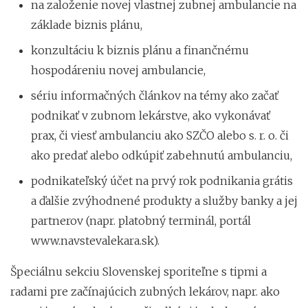
na založenie novej vlastnej zubnej ambulancie na
základe biznis plánu,
konzultáciu k biznis plánu a finančnému
hospodáreniu novej ambulancie,
sériu informačných článkov na témy ako začať
podnikať v zubnom lekárstve, ako vykonávať
prax, či viesť ambulanciu ako SZČO alebo s. r. o. či
ako predať alebo odkúpiť zabehnutú ambulanciu,
podnikateľský účet na prvý rok podnikania grátis
a ďalšie zvýhodnené produkty a služby banky a jej
partnerov (napr. platobný terminál, portál
www.navstevalekara.sk).
Špeciálnu sekciu Slovenskej sporiteľne s tipmi a
radami pre začínajúcich zubných lekárov, napr. ako