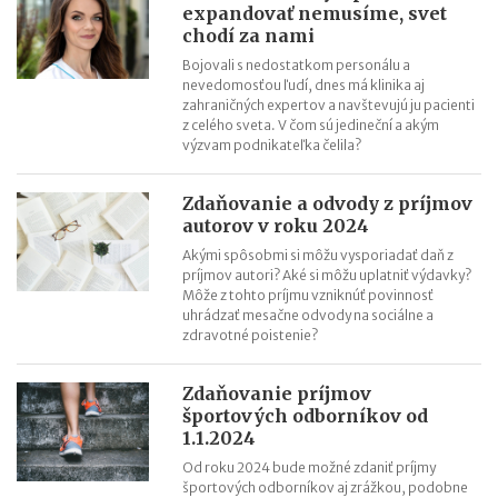
balíky, poštu si vyzdvihnete kedykoľvek
expandovať nemusíme, svet
chodí za nami
Efektívny rast v roku 2026: Objavte potenciál AI aj na Kaufland
online trhovisku
Bojovali s nedostatkom personálu a
nevedomosťou ľudí, dnes má klinika aj
Black Friday: Ako môžu slovenskí predajcovia využiť nákupnú
zahraničných expertov a navštevujú ju pacienti
horúčku naplno?
z celého sveta. V čom sú jedineční a akým
výzvam podnikateľka čelila?
Najsilnejšia predvianočná sezóna: 5 krokov k vyšším tržbám
Zdaňovanie a odvody z príjmov
autorov v roku 2024
Akými spôsobmi si môžu vysporiadať daň z
príjmov autori? Aké si môžu uplatniť výdavky?
Môže z tohto príjmu vzniknúť povinnosť
uhrádzať mesačne odvody na sociálne a
zdravotné poistenie?
Zdaňovanie príjmov
športových odborníkov od
1.1.2024
Od roku 2024 bude možné zdaniť príjmy
športových odborníkov aj zrážkou, podobne