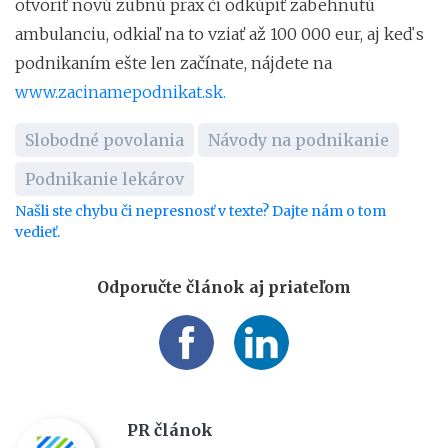
otvoriť novú zubnú prax či odkúpiť zabehnutú
ambulanciu, odkiaľ na to vziať až 100 000 eur, aj keď s
podnikaním ešte len začínate, nájdete na
www.zacinamepodnikat.sk.
Slobodné povolania
Návody na podnikanie
Podnikanie lekárov
Našli ste chybu či nepresnosť v texte? Dajte nám o tom
vedieť.
Odporučte článok aj priateľom
PR článok