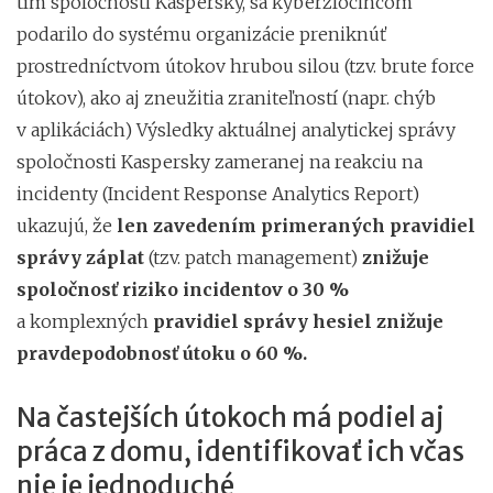
tím spoločnosti Kaspersky, sa kyberzločincom
podarilo do systému organizácie preniknúť
prostredníctvom útokov hrubou silou (tzv. brute force
útokov), ako aj zneužitia zraniteľností (napr. chýb
v aplikáciách) Výsledky aktuálnej analytickej správy
spoločnosti Kaspersky zameranej na reakciu na
incidenty (Incident Response Analytics Report)
ukazujú, že
len zavedením primeraných pravidiel
správy záplat
(tzv. patch management)
znižuje
spoločnosť riziko incidentov o 30 %
a komplexných
pravidiel správy hesiel znižuje
pravdepodobnosť útoku o 60 %.
Na častejších útokoch má podiel aj
práca z domu, identifikovať ich včas
nie je jednoduché