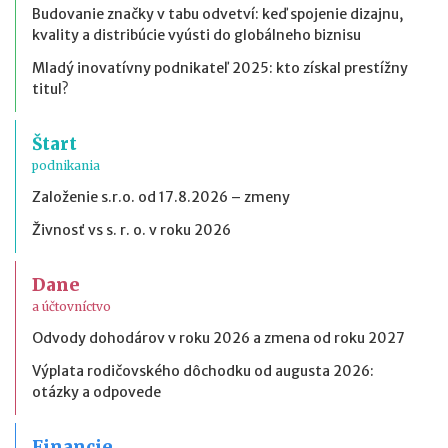
Budovanie značky v tabu odvetví: keď spojenie dizajnu,
kvality a distribúcie vyústi do globálneho biznisu
Mladý inovatívny podnikateľ 2025: kto získal prestížny
titul?
Štart
podnikania
Založenie s.r.o. od 17.8.2026 – zmeny
Živnosť vs s. r. o. v roku 2026
Dane
a účtovníctvo
Odvody dohodárov v roku 2026 a zmena od roku 2027
Výplata rodičovského dôchodku od augusta 2026:
otázky a odpovede
Financie