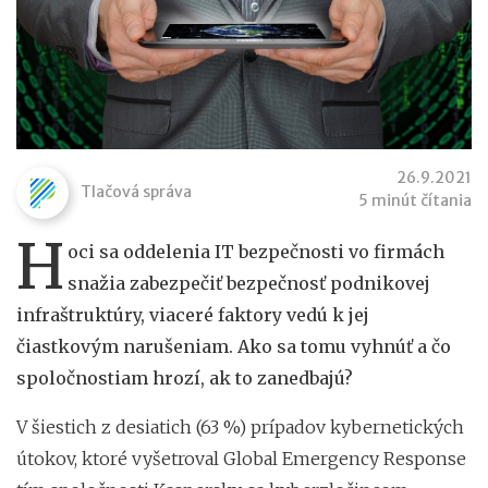
26.9.2021
Tlačová správa
5 minút čítania
H
oci sa oddelenia IT bezpečnosti vo firmách
snažia zabezpečiť bezpečnosť podnikovej
infraštruktúry, viaceré faktory vedú k jej
čiastkovým narušeniam. Ako sa tomu vyhnúť a čo
spoločnostiam hrozí, ak to zanedbajú?
V šiestich z desiatich (63 %) prípadov kybernetických
útokov, ktoré vyšetroval Global Emergency Response