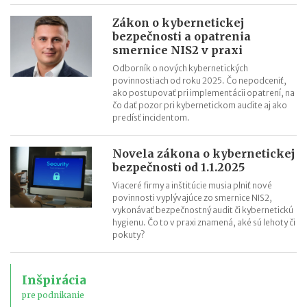
Zákon o kybernetickej
bezpečnosti a opatrenia
smernice NIS2 v praxi
Odborník o nových kybernetických
povinnostiach od roku 2025. Čo nepodceniť,
ako postupovať pri implementácii opatrení, na
čo dať pozor pri kybernetickom audite aj ako
predísť incidentom.
Novela zákona o kybernetickej
bezpečnosti od 1.1.2025
Viaceré firmy a inštitúcie musia plniť nové
povinnosti vyplývajúce zo smernice NIS2,
vykonávať bezpečnostný audit či kybernetickú
hygienu. Čo to v praxi znamená, aké sú lehoty či
pokuty?
Inšpirácia
pre podnikanie