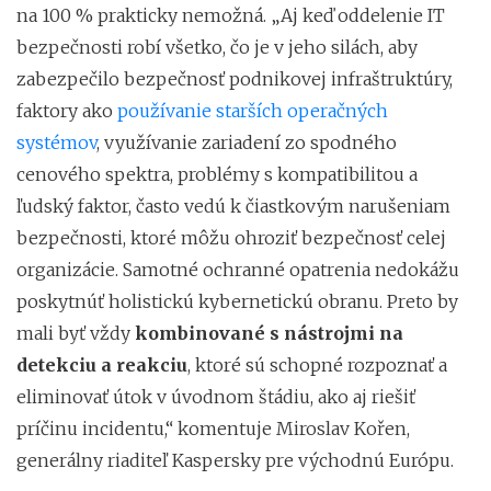
na 100 % prakticky nemožná. „Aj keď oddelenie IT
bezpečnosti robí všetko, čo je v jeho silách, aby
zabezpečilo bezpečnosť podnikovej infraštruktúry,
faktory ako
používanie starších operačných
systémov
, využívanie zariadení zo spodného
cenového spektra, problémy s kompatibilitou a
ľudský faktor, často vedú k čiastkovým narušeniam
bezpečnosti, ktoré môžu ohroziť bezpečnosť celej
organizácie. Samotné ochranné opatrenia nedokážu
poskytnúť holistickú kybernetickú obranu. Preto by
mali byť vždy
kombinované s nástrojmi na
detekciu a reakciu
, ktoré sú schopné rozpoznať a
eliminovať útok v úvodnom štádiu, ako aj riešiť
príčinu incidentu,“
komentuje Miroslav Kořen,
generálny riaditeľ Kaspersky pre východnú Európu.