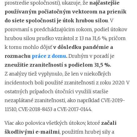
prostredie spoločnosti), ukazuje, že
najčastejšie
používaným počiatočným vektorom na prienik
do siete spoločnosti je útok hrubou silou
. V
porovnaní s predchádzajúcim rokom, podiel útokov
hrubou silou prudko vzrástol z 13 na 31,6 %, pričom
k tomu mohlo dôjsť
v dôsledku pandémie a
rozmachu
práce z domu
.
Druhým v poradí je
zneužitie zraniteľností s podielom 31,5 %.
Z analýzy tiež vyplynulo, že len v niekoľkých
incidentoch boli použité zraniteľnosti z roku 2020. V
ostatných prípadoch útočníci využili staršie
nezaplátané zraniteľnosti, ako napríklad CVE-2019-
11510, CVE-2018-8453 a CVE-2017-0144.
Viac ako polovica všetkých útokov, ktoré
začali
škodlivými e-mailmi
, použitím hrubej sily a