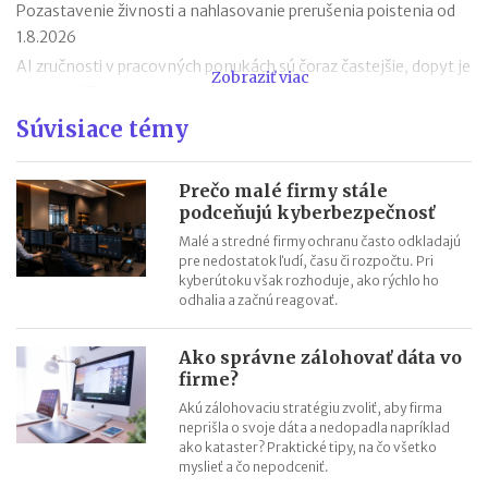
Pozastavenie živnosti a nahlasovanie prerušenia poistenia od
1.8.2026
AI zručnosti v pracovných ponukách sú čoraz častejšie, dopyt je
Zobraziť viac
aj mimo IT
Návrat z dovolenky mimo EÚ: čo si možno priniesť bez platenia
Súvisiace témy
daní a cla
Nové pravidlá EÚ v leteckej doprave: zlepšenie práv pre
Prečo malé firmy stále
cestujúcich
podceňujú kyberbezpečnosť
Riziká lacného „značkového“ tovaru: strata peňazí aj ohrozenie
Malé a stredné firmy ochranu často odkladajú
zdravia
pre nedostatok ľudí, času či rozpočtu. Pri
kyberútoku však rozhoduje, ako rýchlo ho
Nové pravidlá kontroly PZP od 1.8.2026
odhalia a začnú reagovať.
Nárok na daňový bonus či platenie poistného: pravidlá a
termíny po skončení školského roka
Ako správne zálohovať dáta vo
OČR cez letné prázdniny a zmena tlačiva v roku 2026
firme?
Akú zálohovaciu stratégiu zvoliť, aby firma
neprišla o svoje dáta a nedopadla napríklad
ako kataster? Praktické tipy, na čo všetko
myslieť a čo nepodceniť.