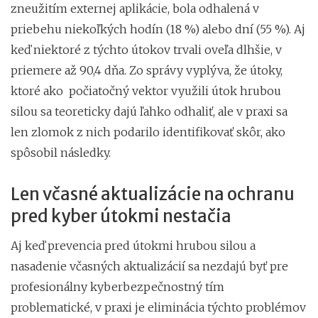
zneužitím externej aplikácie, bola odhalená v
priebehu niekoľkých hodín (18 %) alebo dní (55 %). Aj
keď niektoré z týchto útokov trvali oveľa dlhšie, v
priemere až 90,4 dňa. Zo správy vyplýva, že útoky,
ktoré ako počiatočný vektor využili útok hrubou
silou sa teoreticky dajú ľahko odhaliť, ale v praxi sa
len zlomok z nich podarilo identifikovať skôr, ako
spôsobil následky.
Len včasné aktualizácie na ochranu
pred kyber útokmi nestačia
Aj keď prevencia pred útokmi hrubou silou a
nasadenie včasných aktualizácií sa nezdajú byť pre
profesionálny kyberbezpečnostný tím
problematické, v praxi je eliminácia týchto problémov