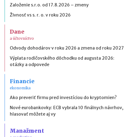
Založenie s.r.o. od 17.8.2026 – zmeny
Živnosť vs s. r. o. v roku 2026
Dane
a účtovníctvo
Odvody dohodárov v roku 2026 a zmena od roku 2027
Výplata rodičovského dôchodku od augusta 2026:
otázky a odpovede
Financie
ekonomika
Ako preveriť firmu pred investíciou do kryptomien?
Nové eurobankovky: ECB vybrala 10 finálnych návrhov,
hlasovať môžete aj vy
Manažment