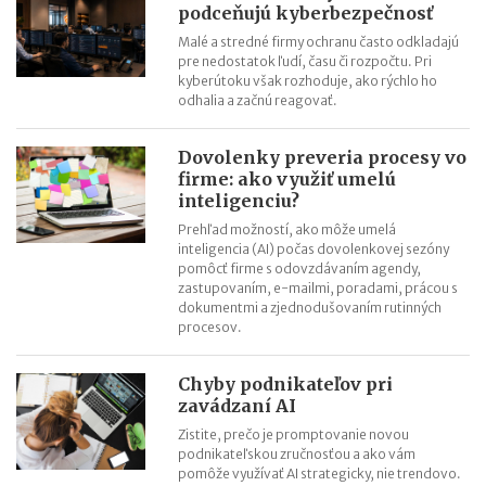
cestujúcich
podceňujú kyberbezpečnosť
Riziká lacného „značkového“ tovaru: strata peňazí aj ohrozenie
Malé a stredné firmy ochranu často odkladajú
zdravia
pre nedostatok ľudí, času či rozpočtu. Pri
kyberútoku však rozhoduje, ako rýchlo ho
Nové pravidlá kontroly PZP od 1.8.2026
odhalia a začnú reagovať.
Nárok na daňový bonus či platenie poistného: pravidlá a
termíny po skončení školského roka
Dovolenky preveria procesy vo
OČR cez letné prázdniny a zmena tlačiva v roku 2026
firme: ako využiť umelú
inteligenciu?
Prehľad možností, ako môže umelá
inteligencia (AI) počas dovolenkovej sezóny
pomôcť firme s odovzdávaním agendy,
zastupovaním, e-mailmi, poradami, prácou s
dokumentmi a zjednodušovaním rutinných
procesov.
Chyby podnikateľov pri
zavádzaní AI
Zistite, prečo je promptovanie novou
podnikateľskou zručnosťou a ako vám
pomôže využívať AI strategicky, nie trendovo.