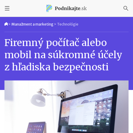
>
Manažment a marketing
>
Technológie
Firemný počítač alebo
mobil na súkromné účely
z hľadiska bezpečnosti