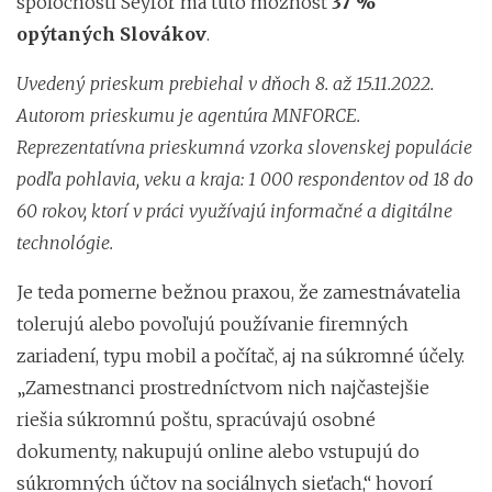
spoločnosti Seyfor má túto možnosť
37 %
opýtaných Slovákov
.
Uvedený prieskum prebiehal v dňoch 8. až 15.11.2022.
Autorom prieskumu je agentúra MNFORCE.
Reprezentatívna prieskumná vzorka slovenskej populácie
podľa pohlavia, veku a kraja: 1 000 respondentov od 18 do
60 rokov, ktorí v práci využívajú informačné a digitálne
technológie.
Je teda pomerne bežnou praxou, že zamestnávatelia
tolerujú alebo povoľujú používanie firemných
zariadení, typu mobil a počítač, aj na súkromné účely.
„Zamestnanci prostredníctvom nich najčastejšie
riešia súkromnú poštu, spracúvajú osobné
dokumenty, nakupujú online alebo vstupujú do
súkromných účtov na sociálnych sieťach,“
hovorí