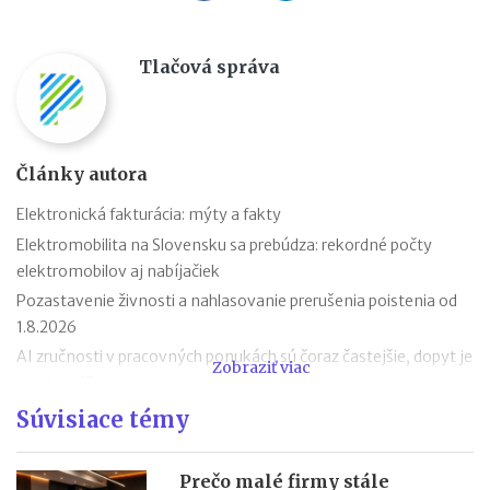
Tlačová správa
Články autora
Elektronická fakturácia: mýty a fakty
Elektromobilita na Slovensku sa prebúdza: rekordné počty
elektromobilov aj nabíjačiek
Pozastavenie živnosti a nahlasovanie prerušenia poistenia od
1.8.2026
AI zručnosti v pracovných ponukách sú čoraz častejšie, dopyt je
Zobraziť viac
aj mimo IT
Návrat z dovolenky mimo EÚ: čo si možno priniesť bez platenia
Súvisiace témy
daní a cla
Nové pravidlá EÚ v leteckej doprave: zlepšenie práv pre
Prečo malé firmy stále