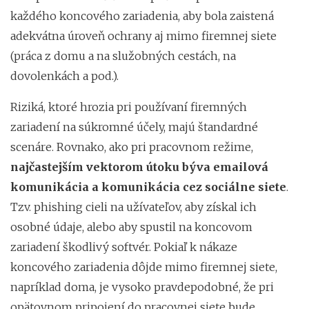
každého koncového zariadenia, aby bola zaistená
adekvátna úroveň ochrany aj mimo firemnej siete
(práca z domu a na služobných cestách, na
dovolenkách a pod.).
Riziká, ktoré hrozia pri používaní firemných
zariadení na súkromné účely, majú štandardné
scenáre. Rovnako, ako pri pracovnom režime,
najčastejším vektorom útoku býva emailová
komunikácia a komunikácia cez sociálne siete
.
Tzv. phishing cieli na užívateľov, aby získal ich
osobné údaje, alebo aby spustil na koncovom
zariadení škodlivý softvér. Pokiaľ k nákaze
koncového zariadenia dôjde mimo firemnej siete,
napríklad doma, je vysoko pravdepodobné, že pri
opätovnom pripojení do pracovnej siete bude