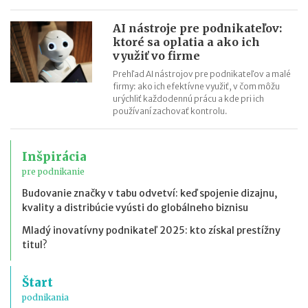
AI nástroje pre podnikateľov:
ktoré sa oplatia a ako ich
využiť vo firme
Prehľad AI nástrojov pre podnikateľov a malé
firmy: ako ich efektívne využiť, v čom môžu
urýchliť každodennú prácu a kde pri ich
používaní zachovať kontrolu.
Inšpirácia
pre podnikanie
Budovanie značky v tabu odvetví: keď spojenie dizajnu,
kvality a distribúcie vyústi do globálneho biznisu
Mladý inovatívny podnikateľ 2025: kto získal prestížny
titul?
Štart
podnikania