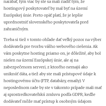
narábať, tým viac by ste sa mali riadiť tým, že
hostingový poskytovateľ by mal byť na území
Európskej únie. Preto opäť platí, že je lepšie
uprednostniť slovenského poskytovateľa pred
zahraničným.
Treba si tiež v tomto ohľade dať veľký pozor na výber
dodávateľa pre tvorbu vášho webového riešenia. Ak
vám poskytne hosting priamo on, je dôležité, aby bol
nielen na území Európskej únie, ale aj na
zabezpečenom serveri, z ktorého nemajú ako
uniknúť dáta, a tiež aby ste mali prístupové údaje k
hostingovému účtu (FTP, databázy, emaily). V
neposlednom rade by ste v takomto prípade mali mať
aj sprostredkovateľskú zmluvu podľa GDPR, keďže
dodávateľ môže mať prístup k osobným údajom