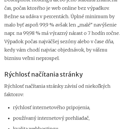
čas, počas ktorého je web online bez výpadkov.
Bežne sa udáva v percentách. Úplné minimum by
malo byť aspoň 99,9 % avšak len „malé“ navýšenie
napr. na 99,98 % má výrazný nárast o 7 hodín ročne.
Výpadok počas najväčšej sezóny alebo v čase dňa,
kedy vám chodí najviac objednávok, by vášmu
biznisu veľmi neprospel.
Rýchlosť načítania stránky
Rýchlosť načítania stránky závisí od niekoľkých
faktorov:
rýchlosť internetového pripojenia,
používaný internetový prehliadač,
kvalita webhostingu,