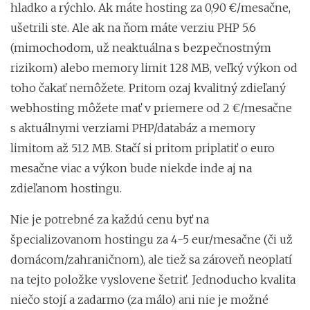
hladko a rýchlo. Ak máte hosting za 0,90 €/mesačne,
ušetrili ste. Ale ak na ňom máte verziu PHP 5.6
(mimochodom, už neaktuálna s bezpečnostným
rizikom) alebo memory limit 128 MB, veľký výkon od
toho čakať nemôžete. Pritom ozaj kvalitný zdieľaný
webhosting môžete mať v priemere od 2 €/mesačne
s aktuálnymi verziami PHP/databáz a memory
limitom až 512 MB. Stačí si pritom priplatiť o euro
mesačne viac a výkon bude niekde inde aj na
zdieľanom hostingu.
Nie je potrebné za každú cenu byť na
špecializovanom hostingu za 4-5 eur/mesačne (či už
domácom/zahraničnom), ale tiež sa zároveň neoplatí
na tejto položke vyslovene šetriť. Jednoducho kvalita
niečo stojí a zadarmo (za málo) ani nie je možné