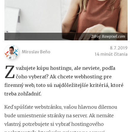
Zdroj: Rawpixel.com
8.7.2019
Miroslav Beňo
14 minút čítania
Z
važujete kúpu hostingu, ale neviete, podľa
čoho vyberať? Ak chcete webhosting pre
firemný web, toto sú najdôležitejšíe kritériá, ktoré
treba zohľadniť.
Keď spúšťate webstránku, vašou hlavnou dilemou
bude umiestnenie stránky na server. Ak nemáte
vlastný, potrebujete si vybrať hostingového