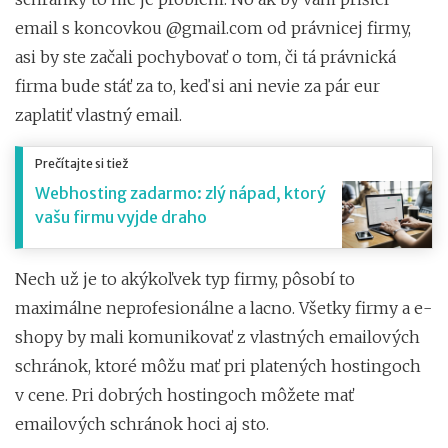
email s koncovkou @gmail.com od právnicej firmy,
asi by ste začali pochybovať o tom, či tá právnická
firma bude stáť za to, keď si ani nevie za pár eur
zaplatiť vlastný email.
Prečítajte si tiež
Webhosting zadarmo: zlý nápad, ktorý
vašu firmu vyjde draho
Nech už je to akýkoľvek typ firmy, pôsobí to
maximálne neprofesionálne a lacno. Všetky firmy a e-
shopy by mali komunikovať z vlastných emailových
schránok, ktoré môžu mať pri platených hostingoch
v cene. Pri dobrých hostingoch môžete mať
emailových schránok hoci aj sto.