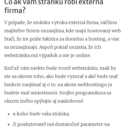
Čo ak vám stránku robí externá
firma?
V prípade, že stránku vytvára externá firma, väčšinu
majiteľov firiem nezaujíma, kde majú hostovaný web.
Stačí, že im príde faktúra za doménu a hosting, a viac
sa nezaujímajú. Aspoň pokiaľ nezistia, že ich
webstránka má výpadok a nie je online.
Keď už vám niekto bude tvoriť webstránku, mali by
ste sa okrem toho, ako bude vyzerať a aké bude mať
funkcie zaujímať aj o to, na akom webhostingu ju
budete mať umiestnenú. Svojho programátora sa
okrem iného spýtajte aj nasledovné:
u koho bude vaša stránka,
či poskytovateľ má dostatočné parametre na