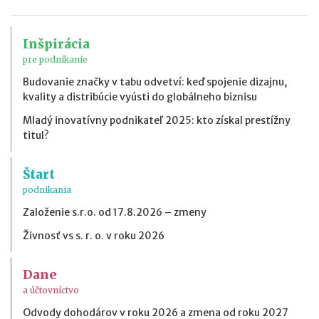
Inšpirácia
pre podnikanie
Budovanie značky v tabu odvetví: keď spojenie dizajnu,
kvality a distribúcie vyústi do globálneho biznisu
Mladý inovatívny podnikateľ 2025: kto získal prestížny
titul?
Štart
podnikania
Založenie s.r.o. od 17.8.2026 – zmeny
Živnosť vs s. r. o. v roku 2026
Dane
a účtovníctvo
Odvody dohodárov v roku 2026 a zmena od roku 2027