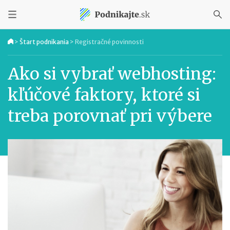
>
Štart podnikania
>
Registračné povinnosti
Ako si vybrať webhosting:
kľúčové faktory, ktoré si
treba porovnať pri výbere