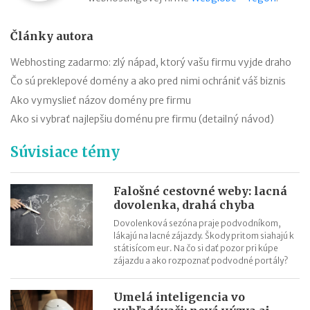
Články autora
Webhosting zadarmo: zlý nápad, ktorý vašu firmu vyjde draho
Čo sú preklepové domény a ako pred nimi ochrániť váš biznis
Ako vymyslieť názov domény pre firmu
Ako si vybrať najlepšiu doménu pre firmu (detailný návod)
Súvisiace témy
Falošné cestovné weby: lacná
dovolenka, drahá chyba
Dovolenková sezóna praje podvodníkom,
lákajú na lacné zájazdy. Škody pritom siahajú k
státisícom eur. Na čo si dať pozor pri kúpe
zájazdu a ako rozpoznať podvodné portály?
Umelá inteligencia vo