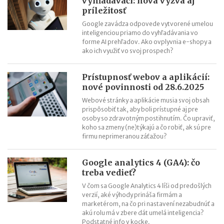
vyhľadávači: nová výzva aj
príležitosť
Google zavádza odpovede vytvorené umelou
inteligenciou priamo do vyhľadávania vo
forme AI prehľadov. Ako ovplyvnia e-shopy a
ako ich využiť vo svoj prospech?
Prístupnosť webov a aplikácií:
nové povinnosti od 28.6.2025
Webové stránky a aplikácie musia svoj obsah
prispôsobiť tak, aby boli prístupné aj pre
osoby so zdravotným postihnutím. Čo upraviť,
koho sa zmeny (ne)týkajú a čo robiť, ak sú pre
firmu neprimeranou záťažou?
Google analytics 4 (GA4): čo
treba vedieť?
V čom sa Google Analytics 4 líši od predošlých
verzií, aké výhody prináša firmám a
marketérom, na čo pri nastavení nezabudnúť a
akú rolu má v zbere dát umelá inteligencia?
Podstatné info v kocke.