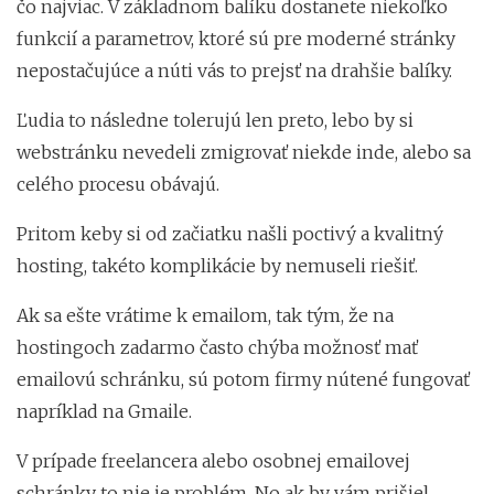
čo najviac. V základnom balíku dostanete niekoľko
funkcií a parametrov, ktoré sú pre moderné stránky
nepostačujúce a núti vás to prejsť na drahšie balíky.
Ľudia to následne tolerujú len preto, lebo by si
webstránku nevedeli zmigrovať niekde inde, alebo sa
celého procesu obávajú.
Pritom keby si od začiatku našli poctivý a kvalitný
hosting, takéto komplikácie by nemuseli riešiť.
Ak sa ešte vrátime k emailom, tak tým, že na
hostingoch zadarmo často chýba možnosť mať
emailovú schránku, sú potom firmy nútené fungovať
napríklad na Gmaile.
V prípade freelancera alebo osobnej emailovej
schránky to nie je problém. No ak by vám prišiel