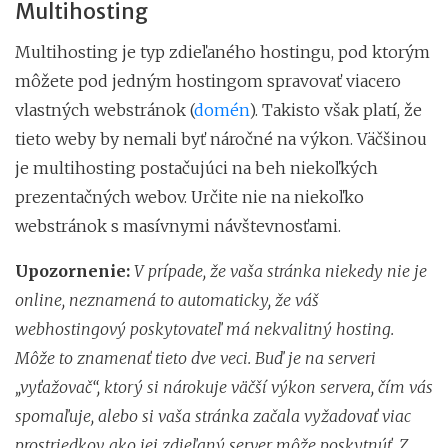
Multihosting
Multihosting je typ zdieľaného hostingu, pod ktorým
môžete pod jedným hostingom spravovať viacero
vlastných webstránok (
domén
). Takisto však platí, že
tieto weby by nemali byť náročné na výkon. Väčšinou
je multihosting postačujúci na beh niekoľkých
prezentačných webov. Určite nie na niekoľko
webstránok s masívnymi návštevnosťami.
Upozornenie:
V prípade, že vaša stránka niekedy nie je
online, neznamená to automaticky, že váš
webhostingový poskytovateľ má nekvalitný hosting.
Môže to znamenať tieto dve veci. Buď je na serveri
„vyťažovač“, ktorý si nárokuje väčší výkon servera, čím vás
spomaľuje, alebo si vaša stránka začala vyžadovať viac
prostriedkov, ako jej zdieľaný server môže poskytnúť. Z