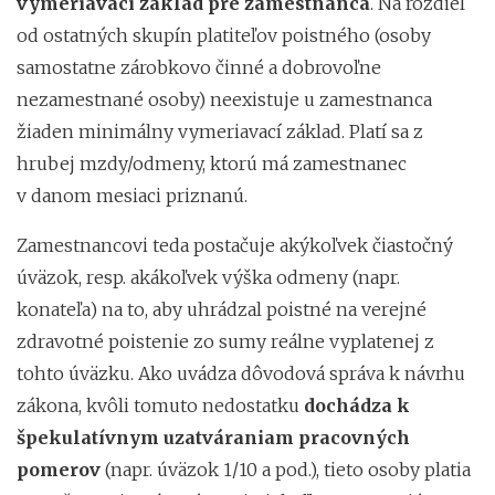
vymeriavací základ pre zamestnanca
. Na rozdiel
od ostatných skupín platiteľov poistného (osoby
samostatne zárobkovo činné a dobrovoľne
nezamestnané osoby) neexistuje u zamestnanca
žiaden minimálny vymeriavací základ. Platí sa z
hrubej mzdy/odmeny, ktorú má zamestnanec
v danom mesiaci priznanú.
Zamestnancovi teda postačuje akýkoľvek čiastočný
úväzok, resp. akákoľvek výška odmeny (napr.
konateľa) na to, aby uhrádzal poistné na verejné
zdravotné poistenie zo sumy reálne vyplatenej z
tohto úväzku. Ako uvádza dôvodová správa k návrhu
zákona, kvôli tomuto nedostatku
dochádza k
špekulatívnym uzatváraniam pracovných
pomerov
(napr. úväzok 1/10 a pod.), tieto osoby platia