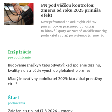
PN pod väčšou kontrolou:
zmena od roku 2025 prináša
efekt
Nové právomoci posudkových lekárov
priniesli pokles práceneschopnosti aj
miliónové úspory. Avizované sú ďalšie novinky,
podnikatelia volajú po systémových zmenách.
Inšpirácia
pre podnikanie
Budovanie značky v tabu odvetví: keď spojenie dizajnu,
kvality a distribúcie vyústi do globálneho biznisu
Mladý inovatívny podnikateľ 2025: kto získal prestížny
titul?
Štart
podnikania
Založenie s.r.o. od 17.8.2026 – zmeny