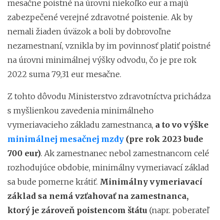
mesačne poistné na úrovni niekoľko eur a majú
zabezpečené verejné zdravotné poistenie. Ak by
nemali žiaden úväzok a boli by dobrovoľne
nezamestnaní, vznikla by im povinnosť platiť poistné
na úrovni minimálnej výšky odvodu, čo je pre rok
2022 suma 79,31 eur mesačne.
Z tohto dôvodu Ministerstvo zdravotníctva prichádza
s myšlienkou zavedenia minimálneho
vymeriavacieho základu zamestnanca,
a to vo výške
minimálnej mesačnej mzdy
(pre rok 2023 bude
700 eur)
. Ak zamestnanec nebol zamestnancom celé
rozhodujúce obdobie, minimálny vymeriavací základ
sa bude pomerne krátiť.
Minimálny vymeriavací
základ sa nemá vzťahovať na zamestnanca,
ktorý je zároveň poistencom štátu
(napr. poberateľ