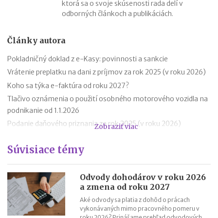
ktorá sa o svoje skúsenosti rada delí v
odborných článkoch a publikáciách.
Články autora
Pokladničný doklad z e-Kasy: povinnosti a sankcie
Vrátenie preplatku na dani z príjmov za rok 2025 (v roku 2026)
Koho sa týka e-faktúra od roku 2027?
Tlačivo oznámenia o použití osobného motorového vozidla na
podnikanie od 1.1.2026
Podanie daňového priznania za rok 2025 (v roku 2026)
Zobraziť viac
Zmeny v evidencii tržieb od roku 2026
Súvisiace témy
Stravné (diéty) od 1.12.2025
Zmeny v sociálnom poistení SZČO od 1.1.2026
Odvodová odpočítateľná položka z príjmu trénerov od 1.1.2026
Odvody dohodárov v roku 2026
a zmena od roku 2027
11 mýtov o dôchodkoch
Aké odvody sa platia z dohôd o prácach
vykonávaných mimo pracovného pomeru v
roku 2026? Prinášame prehľad odvodových