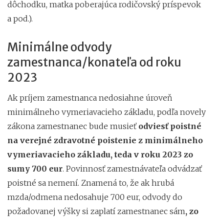
dôchodku, matka poberajúca rodičovský príspevok
a pod.).
Minimálne odvody
zamestnanca/konateľa od roku
2023
Ak príjem zamestnanca nedosiahne úroveň
minimálneho vymeriavacieho základu, podľa novely
zákona zamestnanec bude musieť
odviesť poistné
na verejné zdravotné poistenie z minimálneho
vymeriavacieho základu, teda v roku 2023 zo
sumy 700 eur
. Povinnosť zamestnávateľa odvádzať
poistné sa nemení. Znamená to, že ak hrubá
mzda/odmena nedosahuje 700 eur, odvody do
požadovanej výšky si zaplatí zamestnanec sám
, zo