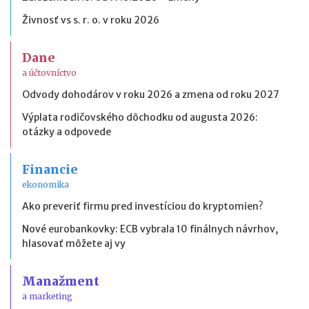
Živnosť vs s. r. o. v roku 2026
Dane
a účtovníctvo
Odvody dohodárov v roku 2026 a zmena od roku 2027
Výplata rodičovského dôchodku od augusta 2026:
otázky a odpovede
Financie
ekonomika
Ako preveriť firmu pred investíciou do kryptomien?
Nové eurobankovky: ECB vybrala 10 finálnych návrhov,
hlasovať môžete aj vy
Manažment
a marketing