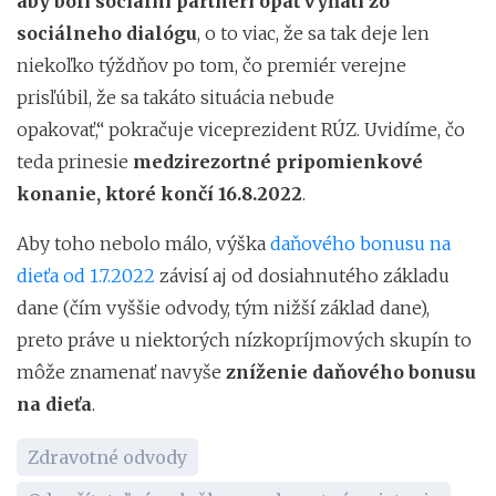
aby boli sociálni partneri opäť vyňatí zo
sociálneho dialógu
, o to viac, že sa tak deje len
niekoľko týždňov po tom, čo premiér verejne
prisľúbil, že sa takáto situácia nebude
opakovať,“ pokračuje viceprezident RÚZ. Uvidíme, čo
teda prinesie
medzirezortné pripomienkové
konanie, ktoré končí 16.8.2022
.
Aby toho nebolo málo, výška
daňového bonusu na
dieťa od 1.7.2022
závisí aj od dosiahnutého základu
dane (čím vyššie odvody, tým nižší základ dane),
preto práve u niektorých nízkopríjmových skupín to
môže znamenať navyše
zníženie daňového bonusu
na dieťa
.
Zdravotné odvody