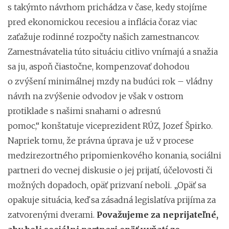
s takýmto návrhom prichádza v čase, kedy stojíme
pred ekonomickou recesiou a inflácia čoraz viac
zaťažuje rodinné rozpočty našich zamestnancov.
Zamestnávatelia túto situáciu citlivo vnímajú a snažia
sa ju, aspoň čiastočne, kompenzovať dohodou
o zvýšení minimálnej mzdy na budúci rok – vládny
návrh na zvýšenie odvodov je však v ostrom
protiklade s našimi snahami o adresnú
pomoc,“
konštatuje viceprezident RÚZ, Jozef Špirko.
Napriek tomu, že právna úprava je už v procese
medzirezortného pripomienkového konania, sociálni
partneri do vecnej diskusie o jej prijatí, účelovosti či
možných dopadoch, opäť prizvaní neboli. „Opäť sa
opakuje situácia, keď sa zásadná legislatíva prijíma za
zatvorenými dverami.
Považujeme za neprijateľné,