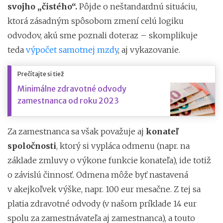
svojho „čistého“.
Pôjde o neštandardnú situáciu,
ktorá zásadným spôsobom zmení celú logiku
odvodov, akú sme poznali doteraz – skomplikuje
teda
výpočet samotnej mzdy
, aj vykazovanie.
Prečítajte si tiež
Minimálne zdravotné odvody
zamestnanca od roku 2023
Za zamestnanca sa však považuje aj
konateľ
spoločnosti
, ktorý si vypláca odmenu (napr. na
základe zmluvy o výkone funkcie konateľa), ide totiž
o závislú činnosť. Odmena môže byť nastavená
v akejkoľvek výške, napr. 100 eur mesačne. Z tej sa
platia zdravotné odvody (v našom príklade 14 eur
spolu za zamestnávateľa aj zamestnanca), a touto