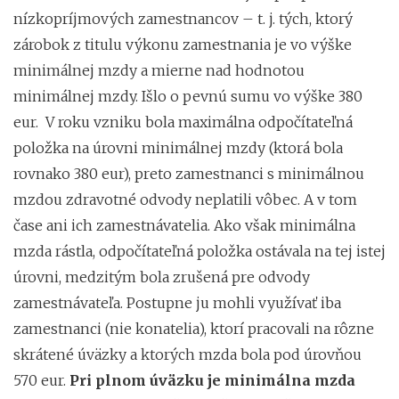
nízkopríjmových zamestnancov – t. j. tých, ktorý
zárobok z titulu výkonu zamestnania je vo výške
minimálnej mzdy a mierne nad hodnotou
minimálnej mzdy. Išlo o pevnú sumu vo výške 380
eur. V roku vzniku bola maximálna odpočítateľná
položka na úrovni minimálnej mzdy (ktorá bola
rovnako 380 eur), preto zamestnanci s minimálnou
mzdou zdravotné odvody neplatili vôbec. A v tom
čase ani ich zamestnávatelia. Ako však minimálna
mzda rástla, odpočítateľná položka ostávala na tej istej
úrovni, medzitým bola zrušená pre odvody
zamestnávateľa. Postupne ju mohli využívať iba
zamestnanci (nie konatelia), ktorí pracovali na rôzne
skrátené úväzky a ktorých mzda bola pod úrovňou
570 eur.
Pri plnom úväzku je minimálna mzda