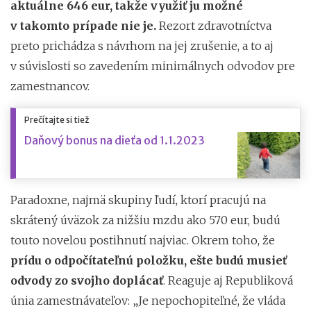
aktuálne 646 eur, takže využiť ju možné
v takomto prípade nie je.
Rezort zdravotníctva
preto prichádza s návrhom na jej zrušenie, a to aj
v súvislosti so zavedením minimálnych odvodov pre
zamestnancov.
Prečítajte si tiež
Daňový bonus na dieťa od 1.1.2023
Paradoxne, najmä skupiny ľudí, ktorí pracujú na
skrátený úväzok za nižšiu mzdu ako 570 eur, budú
touto novelou postihnutí najviac. Okrem toho, že
prídu o odpočítateľnú položku, ešte budú musieť
odvody zo svojho doplácať
. Reaguje aj Republiková
únia zamestnávateľov: „Je nepochopiteľné, že vláda