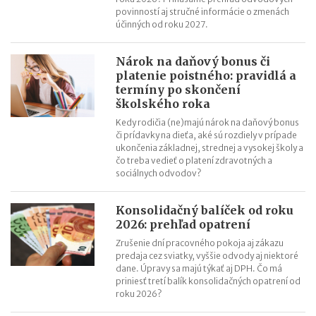
povinností aj stručné informácie o zmenách
účinných od roku 2027.
Nárok na daňový bonus či
platenie poistného: pravidlá a
termíny po skončení
školského roka
Kedy rodičia (ne)majú nárok na daňový bonus
či prídavky na dieťa, aké sú rozdiely v prípade
ukončenia základnej, strednej a vysokej školy a
čo treba vedieť o platení zdravotných a
sociálnych odvodov?
Konsolidačný balíček od roku
2026: prehľad opatrení
Zrušenie dní pracovného pokoja aj zákazu
predaja cez sviatky, vyššie odvody aj niektoré
dane. Úpravy sa majú týkať aj DPH. Čo má
priniesť tretí balík konsolidačných opatrení od
roku 2026?