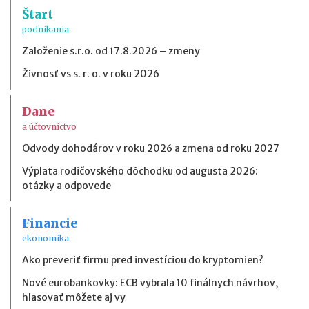
Štart
podnikania
Založenie s.r.o. od 17.8.2026 – zmeny
Živnosť vs s. r. o. v roku 2026
Dane
a účtovníctvo
Odvody dohodárov v roku 2026 a zmena od roku 2027
Výplata rodičovského dôchodku od augusta 2026:
otázky a odpovede
Financie
ekonomika
Ako preveriť firmu pred investíciou do kryptomien?
Nové eurobankovky: ECB vybrala 10 finálnych návrhov,
hlasovať môžete aj vy