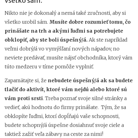
všetko sám.
Nikto nie je dokonalý a nemá také zručnosti, aby si
všetko urobil sám.
Musíte dobre rozumieť tomu, čo
prinášate na trh a akými ľuďmi sa potrebujete
obklopiť, aby ste boli úspešný/á.
Ak ste napríklad
veľmi dobrý/á vo vymýšľaní nových nápadov, no
neviete predávať, musíte nájsť obchodníka, ktorý vám
túto medzeru v tíme pomôže vyplniť.
Zapamätajte si, že
nebudete úspešný/á ak sa budete
tlačiť do aktivít, ktoré vám nejdú alebo ktoré sú
vám proti srsti
. Treba poznať svoje silné stránky a
vedieť, akú hodnotu do firmy prinášate. Tým, že sa
obklopíte ľuďmi, ktorí dopĺňajú vaše schopnosti,
budete schopný/á úspešne dosiahnuť svoje ciele a
taktiež zažiť veľa zábavy na ceste za nimi!