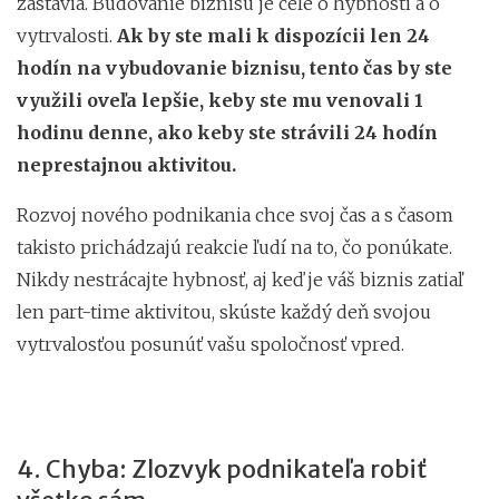
zastavia. Budovanie biznisu je celé o hybnosti a o
vytrvalosti.
Ak by ste mali k dispozícii len 24
hodín na vybudovanie biznisu, tento čas by ste
využili oveľa lepšie, keby ste mu venovali 1
hodinu denne, ako keby ste strávili 24 hodín
neprestajnou aktivitou.
Rozvoj nového podnikania chce svoj čas a s časom
takisto prichádzajú reakcie ľudí na to, čo ponúkate.
Nikdy nestrácajte hybnosť, aj keď je váš biznis zatiaľ
len part-time aktivitou, skúste každý deň svojou
vytrvalosťou posunúť vašu spoločnosť vpred.
4. Chyba: Zlozvyk podnikateľa robiť