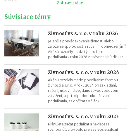
Zobraziť viac
Nová metodika k rovnakému odmeňovaniu: ako postupovať pri
hodnotení pracovných miest
Súvisiace témy
Kontroly odpočtu DPH pri autách na podnikanie
Kontroly influencerov a tvorcov digitálneho obsahu: finančná
Živnosť vs s. r. o. v roku 2026
správa sa zameria na ich príjmy
Je lepšie prevádzkovanie živnosti alebo
Zmeny v e-faktúre: štát ju opravuje ešte pred zavedením
založenie spoločnosti s ručením obmedzeným?
Aké sú rozdiely medzi týmito formami
VÚB mení podmienky firemných debetných a kreditných kariet
podnikania v roku 2026 z právneho hľadiska?
od 1.7.2026
Mýty o dôchodkovej prognóze a riešenie sporných situácií
Živnosť vs. s. r. o. v roku 2024
Kedy vznikajú absolventom škôl povinnosti voči Sociálnej
Aké sú rozdiely medzi podnikaním formou
poisťovni?
živnosti a s.r.o. v roku 2024 pri zakladaní,
ručení, účtovníctve, daňovo-odvodovom
zaťažení, aj pri prípadom ukončovaní
podnikania, sa dočítate v článku.
Živnosť vs. s. r. o. v roku 2023
Plánujete začať podnikať a neviete sa
rozhodnúť, či by bolo pre vás lepšie založiť