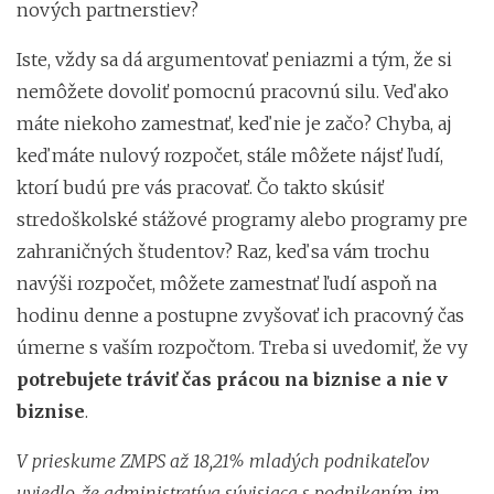
nových partnerstiev?
Iste, vždy sa dá argumentovať peniazmi a tým, že si
nemôžete dovoliť pomocnú pracovnú silu. Veď ako
máte niekoho zamestnať, keď nie je začo? Chyba, aj
keď máte nulový rozpočet, stále môžete nájsť ľudí,
ktorí budú pre vás pracovať. Čo takto skúsiť
stredoškolské stážové programy alebo programy pre
zahraničných študentov? Raz, keď sa vám trochu
navýši rozpočet, môžete zamestnať ľudí aspoň na
hodinu denne a postupne zvyšovať ich pracovný čas
úmerne s vaším rozpočtom. Treba si uvedomiť, že vy
potrebujete tráviť čas prácou na biznise a nie v
biznise
.
V prieskume ZMPS až 18,21% mladých podnikateľov
uviedlo, že administratíva súvisiaca s podnikaním im