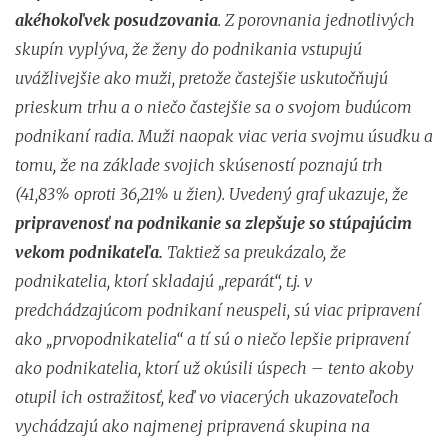
akéhokoľvek posudzovania
. Z porovnania jednotlivých
skupín vyplýva, že ženy do podnikania vstupujú
uvážlivejšie ako muži, pretože častejšie uskutočňujú
prieskum trhu a o niečo častejšie sa o svojom budúcom
podnikaní radia. Muži naopak viac veria svojmu úsudku a
tomu, že na základe svojich skúseností poznajú trh
(41,83% oproti 36,21% u žien). Uvedený graf ukazuje, že
pripravenosť na podnikanie sa zlepšuje so stúpajúcim
vekom podnikateľa.
Taktiež sa preukázalo, že
podnikatelia, ktorí skladajú „reparát“, t.j. v
predchádzajúcom podnikaní neuspeli, sú viac pripravení
ako „prvopodnikatelia“ a tí sú o niečo lepšie pripravení
ako podnikatelia, ktorí už okúsili úspech – tento akoby
otupil ich ostražitosť, keď vo viacerých ukazovateľoch
vychádzajú ako najmenej pripravená skupina na