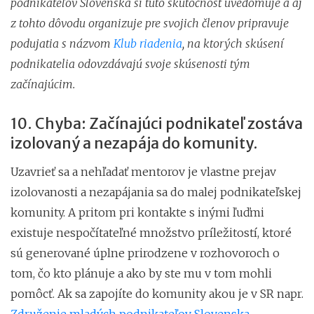
podnikateľov Slovenska si túto skutočnosť uvedomuje a aj
z tohto dôvodu organizuje pre svojich členov pripravuje
podujatia s názvom
Klub riadenia
, na ktorých skúsení
podnikatelia odovzdávajú svoje skúsenosti tým
začínajúcim.
10. Chyba: Začínajúci podnikateľ zostáva
izolovaný a nezapája do komunity.
Uzavrieť sa a nehľadať mentorov je vlastne prejav
izolovanosti a nezapájania sa do malej podnikateľskej
komunity. A pritom pri kontakte s inými ľuďmi
existuje nespočítateľné množstvo príležitostí, ktoré
sú generované úplne prirodzene v rozhovoroch o
tom, čo kto plánuje a ako by ste mu v tom mohli
pomôcť. Ak sa zapojíte do komunity akou je v SR napr.