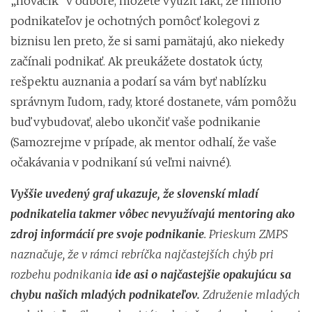
„nováčik“ v odbore, môžete využiť fakt, že mnoho
podnikateľov je ochotných pomôcť kolegovi z
biznisu len preto, že si sami pamätajú, ako niekedy
začínali podnikať. Ak preukážete dostatok úcty,
rešpektu auznania a podarí sa vám byť nablízku
správnym ľudom, rady, ktoré dostanete, vám pomôžu
buď vybudovať, alebo ukončiť vaše podnikanie
(Samozrejme v prípade, ak mentor odhalí, že vaše
očakávania v podnikaní sú veľmi naivné).
Vyššie uvedený graf ukazuje, že slovenskí mladí
podnikatelia takmer vôbec nevyužívajú mentoring ako
zdroj informácií pre svoje podnikanie
. Prieskum ZMPS
naznačuje, že v rámci rebríčka najčastejších chýb pri
rozbehu podnikania
ide asi o najčastejšie opakujúcu sa
chybu našich mladých podnikateľov.
Združenie mladých