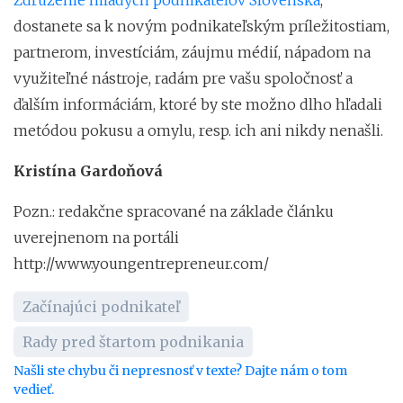
Združenie mladých podnikateľov Slovenska
,
dostanete sa k novým podnikateľským príležitostiam,
partnerom, investíciám, záujmu médií, nápadom na
využiteľné nástroje, radám pre vašu spoločnosť a
ďalším informáciám, ktoré by ste možno dlho hľadali
metódou pokusu a omylu, resp. ich ani nikdy nenašli.
Kristína Gardoňová
Pozn.: redakčne spracované na základe článku
uverejnenom na portáli
http://www.youngentrepreneur.com/
Začínajúci podnikateľ
Rady pred štartom podnikania
Našli ste chybu či nepresnosť v texte? Dajte nám o tom
vedieť.