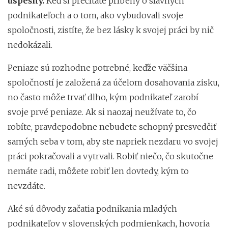
úspešný.
Keď si prečítate príbehy o slávnych
podnikateľoch a o tom, ako vybudovali svoje
spoločnosti, zistíte, že bez lásky k svojej práci by nič
nedokázali.
Peniaze sú rozhodne potrebné, keďže väčšina
spoločností je založená za účelom dosahovania zisku,
no často môže trvať dlho, kým podnikateľ zarobí
svoje prvé peniaze. Ak si naozaj neužívate to, čo
robíte, pravdepodobne nebudete schopný presvedčiť
samých seba v tom, aby ste napriek nezdaru vo svojej
práci pokračovali a vytrvali. Robiť niečo, čo skutočne
nemáte radi, môžete robiť len dovtedy, kým to
nevzdáte.
Aké sú dôvody začatia podnikania mladých
podnikateľov v slovenských podmienkach, hovoria