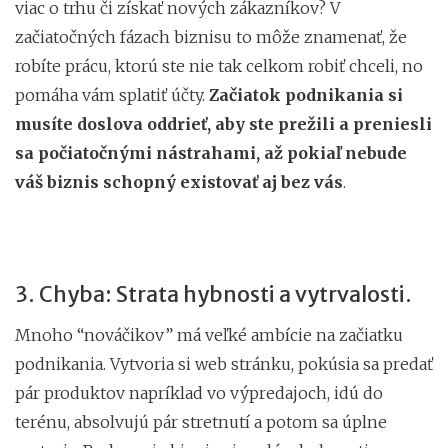
viac o trhu či získať nových zákazníkov? V
začiatočných fázach biznisu to môže znamenať, že
robíte prácu, ktorú ste nie tak celkom robiť chceli, no
pomáha vám splatiť účty.
Začiatok podnikania si
musíte doslova oddrieť, aby ste prežili a preniesli
sa počiatočnými nástrahami, až pokiaľ nebude
váš biznis schopný existovať aj bez vás
.
3. Chyba: Strata hybnosti a vytrvalosti.
Mnoho “nováčikov” má veľké ambície na začiatku
podnikania. Vytvoria si web stránku, pokúsia sa predať
pár produktov napríklad vo výpredajoch, idú do
terénu, absolvujú pár stretnutí a potom sa úplne