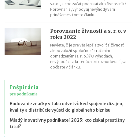
s.r.o., alebo začať podnikať ako živnostník?
Porovnanie, výhody aj nevýhody vám
prinášame v tomto článku.
Porovnanie živnosti a s. r. o. v
roku 2022
Neviete, či je pre vás lepšie zvoliť si živnosť
alebo založiť spoločnosť s ručením
obmedzeným (s. r. o.)? O výhodách,
nevýhodách a kritériách pri rozhodovaní, sa
dočítate v článku.
Inšpirácia
pre podnikanie
Budovanie značky v tabu odvetví: keď spojenie dizajnu,
kvality a distribúcie vyústi do globálneho biznisu
Mladý inovatívny podnikateľ 2025: kto získal prestížny
titul?