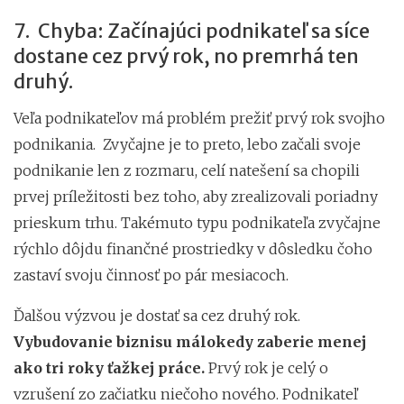
7. Chyba: Začínajúci podnikateľ sa síce
dostane cez prvý rok, no premrhá ten
druhý.
Veľa podnikateľov má problém prežiť prvý rok svojho
podnikania. Zvyčajne je to preto, lebo začali svoje
podnikanie len z rozmaru, celí natešení sa chopili
prvej príležitosti bez toho, aby zrealizovali poriadny
prieskum trhu. Takémuto typu podnikateľa zvyčajne
rýchlo dôjdu finančné prostriedky v dôsledku čoho
zastaví svoju činnosť po pár mesiacoch.
Ďalšou výzvou je dostať sa cez druhý rok.
Vybudovanie biznisu málokedy zaberie menej
ako tri roky ťažkej práce.
Prvý rok je celý o
vzrušení zo začiatku niečoho nového. Podnikateľ