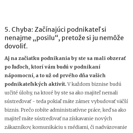
5. Chyba: Začínajúci podnikateľ si
nenajme „posilu“, pretože si ju nemôže
dovoliť.
Aj na začiatku podnikania by ste sa mali obzerať
po ľuďoch, ktorí vám budú v podnikaní
nápomocní, a to už od prvého dňa vašich
podnikateľských aktivít.
V každom biznise budú
určité úlohy, na ktoré by ste sa ako majiteľ nemali
sústreďovať - teda pokiaľ máte zámer vybudovať väčší
biznis. Prečo robíte administratívne práce, keď sa ako
majiteľ máte sústreďovať na získavanie nových
zákazníkov, komunikáciu s médiami, či nadväzovanie