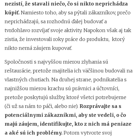
nezistí, že stavali niečo, čo si nikto neprichádza
kúpiť.
Namiesto toho, aby sa pýtali zákazníkov, prečo
neprichádzajú, sa rozhodnú ďalej budovať a
tvrdohlavo rozvíjať svoje aktivity. Napokon však aj tak
zistia, že investovali roky práce do produktu, ktorý
nikto nemá záujem kupovať.
Spoločnosti s najvyššou mierou zlyhania sú
reštaurácie, pretože majitelia ich väčšinou budovali na
vlastných chutiach. Na druhej strane, podnikatelia s
najnižšou mierou krachu sú právnici a účtovníci,
pretože poskytujú služby, ktoré všetci potrebujeme
(či už sa nám to páči, alebo nie).
Rozprávajte sa s
potenciálnymi zákazníkmi, aby ste vedeli, o čo
majú záujem, identifikujte, kto z nich má peniaze
a aké sú ich problémy.
Potom vytvorte svoj