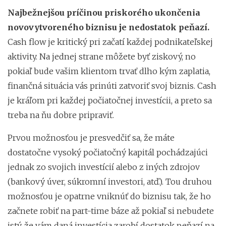
Najbežnejšou príčinou priskorého ukončenia
novovytvoreného biznisu je nedostatok peňazí.
Cash flow je kritický pri začatí každej podnikateľskej
aktivity. Na jednej strane môžete byť ziskový, no
pokiaľ bude vašim klientom trvať dlho kým zaplatia,
finančná situácia vás prinúti zatvoriť svoj biznis. Cash
je kráľom pri každej počiatočnej investícii, a preto sa
treba na ňu dobre pripraviť.
Prvou možnosťou je presvedčiť sa, že máte
dostatočne vysoký počiatočný kapitál pochádzajúci
jednak zo svojich investícií alebo z iných zdrojov
(bankový úver, súkromní investori, atď.). Tou druhou
možnosťou je opatrne vniknúť do biznisu tak, že ho
začnete robiť na part-time báze až pokiaľ si nebudete
istý, že vám daná investícia zarobí dostatok peňazí na