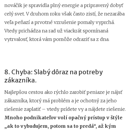
nováčik je spravidla plný energie a pripravený dobyť
celý svet. V druhom roku však často zistí, že nezarába
veľa peňazí a prvotné vzrušenie pomaly vyprchá.
Vtedy prichádza na rad už viackrát spomínaná
vytrvalosť, ktorá vám pomôže odraziť sa z dna.
8. Chyba: Slabý dôraz na potreby
zákazníka.
Najlepšou cestou ako rýchlo zarobiť peniaze je nájsť
zákazníka, ktorý má problém a je ochotný za jeho
riešenie zaplatiť – vtedy prídete vy a nájdete riešenie.
Mnoho podnikateľov volí opačný prístup v štýle
„ak to vybudujem, potom sa to predá“, až kým