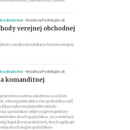
emeselná činnosť, maloobchod, rodinné
e
s
i
i a družstvo
-
Redakcia Podnikajte.sk
e
hody verejnej obchodnej
2
0
2
výhod a nevýhod podnikania formou verejnej
6
:
k
d
e
i a družstvo
-
Redakcia Podnikajte.sk
c
ka komanditnej
h
ý
b
 právnickou osobou založenou za účelom
a
ť, v ktorej jeden alebo viac spoločníkov ručí
n
 výšky svojho nesplateného vkladu -
a
 viac spoločníkov celým svojím majetkom -
j
inimálne dvoch spoločníkov. Je to zmiešaná
v
ej i kapitálovej spoločnosti, ktoré vyplývajú
i
enia dvoch skupín spoločníkov: