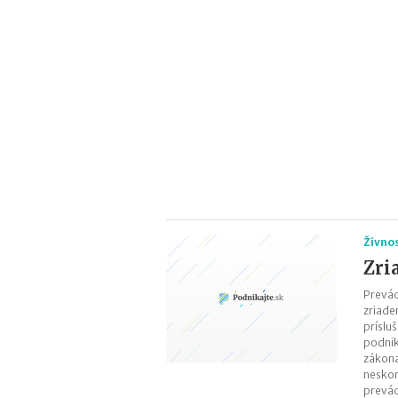
Živno
Zri
Prevád
zriade
prísl
podnik
zákona
neskor
prevád