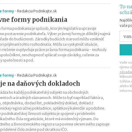
To na
e formy
-
Redakcia Podnikajte.sk
schr
vne formy podnikania
Najdôle
vaše p
 forma podnikania je spôsob, ktorým legislatíva upravuje
ne postavenie podnikateľa. Výber právnej formy je dôležitý najmä
hľade do budúcnosti. Zárodky budúcich starostí môžu vzniknúť
pri prijímaní tohto rozhodnutia. Môžu sa vyskytnúť situácie,
h riešenie ovplyvňuje práve právna forma podnikania - nezhody
spoločníkmi, neschopnosť splácať svoje záväzky, ručenie za
y spoločnosti a pod.
Vaše os
týmto ú
zásada
e formy
-
Redakcia Podnikajte.sk
kliknut
Súhlas
je na daňových dokladoch
alebo k
inform
ádza ho každý podnikateľský subjekt na obchodných
ntoch a úradných záznamoch. Môže to byť napríklad faktúra,
, objednávka, dodací list, pokladničný doklad, doklad z
onickej registračnej pokladnice, splátkový kalendár a podobne.
e podnikateľskej činnosti subjektu je spojené s pridelením
fikačného čísla organizácie, ktoré má evidenčný význam. Do
ného a živnostenského registra sa povinne okrem iného zapisuje
o pridelené číslo známe pod skratkou IČO.