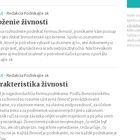
sť
-
Redakcia Podnikajte.sk
Vaše os
oženie živnosti
týmto ú
zásada
kliknut
 sa rozhodnete podnikať formou živnosti, ponúkame Vám postup
Súhlas
 ako získať živnostenské oprávnenie. Spolu so zoznamom
alebo k
ít, ktoré je potrebné vybaviť sa dozviete aj to, aké dokumenty si
inform
 pripraviť, aby návšteva úradu nebola zbytočná. Návštevníkom
me aj možnosť stiahnuť si potrebné tlačivá priamo z portálu
ajte.sk
sť
-
Redakcia Podnikajte.sk
rakteristika živnosti
ť je najjednoduchšia forma podnikania. Podľa živnostenského
 sa živnosťou rozumie sústavná činnosť prevádzkovaná
atne, vo vlastnom mene, na vlastnú zodpovednosť, za účelom
nutia zisku a za podmienok ustanovených týmto zákonom.
tník ručí za svoje záväzky celým svojím majetkom a po jeho smrti
y nezanikajú. Živnostenský zákon nevymedzuje, čo môže byť
ťou, ale obsahuje tzv. negatívne vymedzenie, teda určuje, čo
ťou nie je. Každá živnosť je podnikaním, no nie každé podnikanie je
ťou.