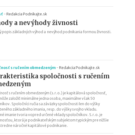
sť
-
Redakcia Podnikajte.sk
ody a nevýhody živnosti
ý popis základných výhod a nevýhod podnikania formou živnosti.
čnosť s ručením obmedzeným
-
Redakcia Podnikajte.sk
rakteristika spoločnosti s ručením
medzeným
nosť s ručením obmedzeným (s.r.o.) je kapitálová spoločnosť,
môže založiť minimálne jedna osoba, maximálne však 50
níkov. Spoločníci ručia sa záväzky spoločnosti len do výšky
teného základného imania, resp. do výšky svojho vkladu.
né imanie tvoria vopred určené vklady spoločníkov. S.r.o. je
nosťou, ktorá je podnikateľským subjektom typickým pre nižšie
stredne náročné kapitálové podnikanie.