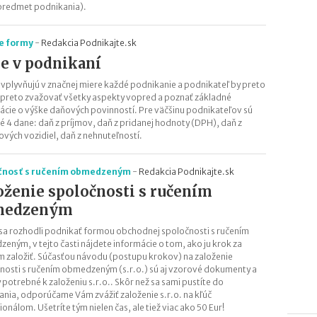
predmet podnikania).
e formy
-
Redakcia Podnikajte.sk
e v podnikaní
vplyvňujú v značnej miere každé podnikanie a podnikateľ by preto
 preto zvažovať všetky aspekty vopred a poznať základné
ácie o výške daňových povinností. Pre väčšinu podnikateľov sú
é 4 dane: daň z príjmov, daň z pridanej hodnoty (DPH), daň z
vých vozidiel, daň z nehnuteľností.
čnosť s ručením obmedzeným
-
Redakcia Podnikajte.sk
oženie spoločnosti s ručením
medzeným
 sa rozhodli podnikať formou obchodnej spoločnosti s ručením
eným, v tejto časti nájdete informácie o tom, ako ju krok za
 založiť. Súčasťou návodu (postupu krokov) na založenie
nosti s ručením obmedzeným (s.r.o.) sú aj vzorové dokumenty a
 potrebné k založeniu s.r.o.. Skôr než sa sami pustíte do
ania, odporúčame Vám zvážiť založenie s.r.o. na kľúč
onálom. Ušetríte tým nielen čas, ale tiež viac ako 50 Eur!