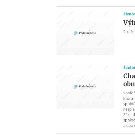
Živno
Výh
Stručn
Spolo
Cha
ob
Spoloč
ktorú 
spoloč
nespla
Základ
spoloč
alebo 