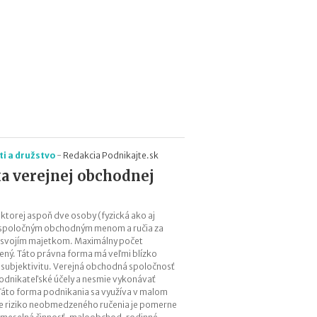
t
o
k
?
N
e
d
o
i a družstvo
-
Redakcia Podnikajte.sk
s
t
a verejnej obchodnej
a
t
k
 ktorej aspoň dve osoby (fyzická ako aj
o
 spoločným obchodným menom a ručia za
 svojím majetkom. Maximálny počet
v
ený. Táto právna forma má veľmi blízko
é
 subjektivitu. Verejná obchodná spoločnosť
p
podnikateľské účely a nesmie vykonávať
r
Táto forma podnikania sa využíva v malom
o
 riziko neobmedzeného ručenia je pomerne
f