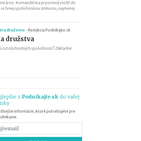
a
tárov. Komanditista je povinný vložiť do
c
e určenej spoločenskou zmluvou, najmenej
ľ
u
d
i a družstvo
-
Redakcia Podnikajte.sk
í
a družstva
a
k
líši od obchodných spoločností? Základné
o
ľ
k
o
m
ô
ž
jlepšie z
Podnikajte.sk
do vašej
e
ánky
t
e
žitejšie informácie, ktoré potrebujete pre
z
odnikanie.
a
r
o