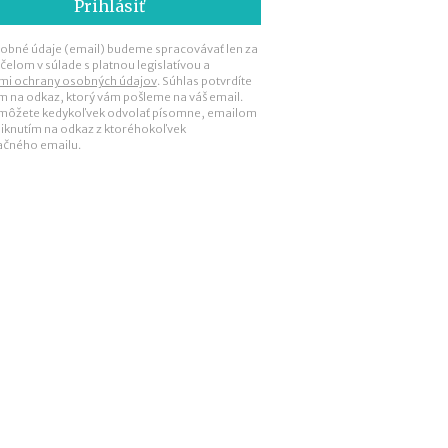
b
i
ť
obné údaje (email) budeme spracovávať len za
?
čelom v súlade s platnou legislatívou a
mi ochrany osobných údajov
. Súhlas potvrdíte
ím na odkaz, ktorý vám pošleme na váš email.
 môžete kedykoľvek odvolať písomne, emailom
N
liknutím na odkaz z ktoréhokoľvek
ačného emailu.
o
v
é
p
o
d
m
i
e
n
k
y
p
r
e