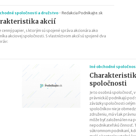
bchodné spoločnosti a družstvo
-
Redakcia Podnikajte.sk
rakteristika akcií
je cenný papier, s ktorým sú spojené správa akcionára ako
níka akciovej spoločnosti. S vlastníctvom akcií sú spojené dva
práv:
Iné obchodné spoločnost
Charakteristik
spoločnosti
Je to osobná spoločnosť, v
právnická) podnikajú pod
záväzky spoločnosti celým
spoločníkov nie je obmedz
združeniu, má však právnu
môže byť založená len na 
nepodnikateľskú činnosť. 
súkromnom podnikaní, kde