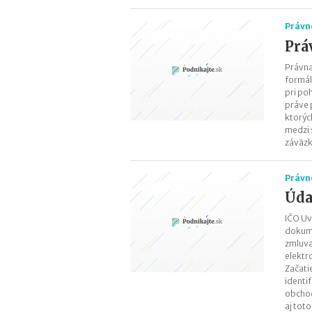
Právn
Prá
Právna
formál
pri po
práve 
ktorýc
medzi 
záväzk
Právn
Úda
IČO Uv
dokume
zmluva
elektr
Začati
identi
obchod
aj tot