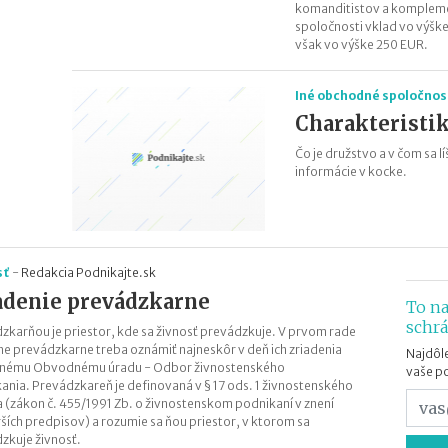
komanditistov a komplemen
spoločnosti vklad vo výšk
však vo výške 250 EUR.
Iné obchodné spoločnost
Charakteristik
Čo je družstvo a v čom sa 
informácie v kocke.
sť
-
Redakcia Podnikajte.sk
adenie prevádzkarne
To na
schr
zkarňou je priestor, kde sa živnosť prevádzkuje. V prvom rade
ne prevádzkarne treba oznámiť najneskôr v deň ich zriadenia
Najdôle
ušnému Obvodnému úradu - Odbor živnostenského
vaše p
ania. Prevádzkareň je definovaná v § 17 ods. 1 živnostenského
 (zákon č. 455/1991 Zb. o živnostenskom podnikaní v znení
ších predpisov) a rozumie sa ňou priestor, v ktorom sa
zkuje živnosť.