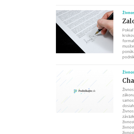
Živno
Zal
Pokiaľ
krokov
formal
musíte
ponúka
podnik
Živno
Cha
Živnos
zákona
samost
dosiah
Živnos
záväzk
živnos
živnos
živnos