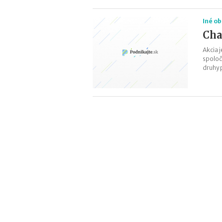
Iné o
Cha
Akcia 
spoloč
druhy 