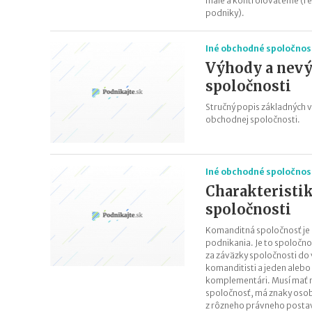
malé a kontrolovateľné (r
podniky).
Iné obchodné spoločnost
Výhody a nevý
spoločnosti
Stručný popis základných 
obchodnej spoločnosti.
Iné obchodné spoločnost
Charakteristi
spoločnosti
Komanditná spoločnosť je
podnikania. Je to spoločnos
za záväzky spoločnosti do
komanditisti a jeden alebo
komplementári. Musí mať m
spoločnosť, má znaky osobn
z rôzneho právneho postav