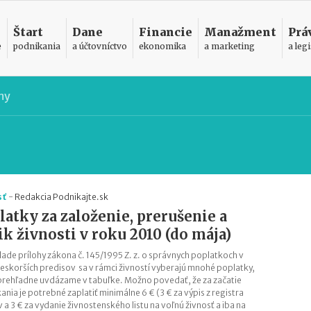
Štart
Dane
Financie
Manažment
Prá
e
podnikania
a účtovníctvo
ekonomika
a marketing
a legi
my
sť
-
Redakcia Podnikajte.sk
latky za založenie, prerušenie a
ik živnosti v roku 2010 (do mája)
lade prílohy zákona č. 145/1995 Z. z. o správnych poplatkoch v
neskorších predisov sa v rámci živností vyberajú mnohé poplatky,
prehľadne uvdázame v tabuľke. Možno povedať, že za začatie
ania je potrebné zaplatiť minimálne 6 € (3 € za výpis z registra
 a 3 € za vydanie živnostenského listu na voľnú živnosť a iba na