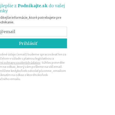
n
jlepšie z
Podnikajte.sk
do vašej
a
ánky
m
a
žitejšie informácie, ktoré potrebujete pre
k
odnikanie.
e
d
y
(
n
e
obné údaje (email) budeme spracovávať len za
)
čelom v súlade s platnou legislatívou a
p
mi ochrany osobných údajov
. Súhlas potvrdíte
ím na odkaz, ktorý vám pošleme na váš email.
r
 môžete kedykoľvek odvolať písomne, emailom
i
liknutím na odkaz z ktoréhokoľvek
n
ačného emailu.
e
s
i
e
ú
ž
i