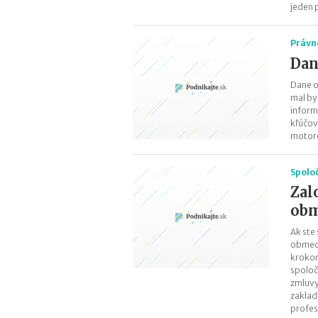
jeden 
Právn
Dan
Dane o
mal by
inform
kľúčov
motoro
Spolo
Zal
ob
Ak ste
obmedz
krokom
spoloč
zmluvy
zaklad
profesi