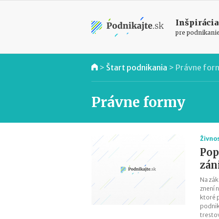
Inšpirácia
pre podnikani
>
Štart podnikania
>
Právne for
Právne formy
Živno
Pop
zán
Na zák
znení 
ktoré 
podnik
trestov