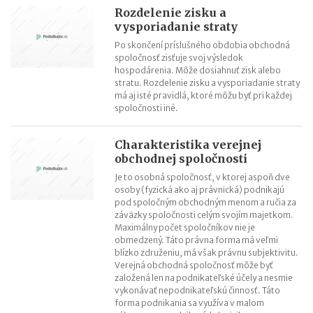
Rozdelenie zisku a
vysporiadanie straty
Po skončení príslušného obdobia obchodná
spoločnosť zisťuje svoj výsledok
hospodárenia. Môže dosiahnuť zisk alebo
stratu. Rozdelenie zisku a vysporiadanie straty
má aj isté pravidlá, ktoré môžu byť pri každej
spoločnosti iné.
Charakteristika verejnej
obchodnej spoločnosti
Je to osobná spoločnosť, v ktorej aspoň dve
osoby (fyzická ako aj právnická) podnikajú
pod spoločným obchodným menom a ručia za
záväzky spoločnosti celým svojím majetkom.
Maximálny počet spoločníkov nie je
obmedzený. Táto právna forma má veľmi
blízko združeniu, má však právnu subjektivitu.
Verejná obchodná spoločnosť môže byť
založená len na podnikateľské účely a nesmie
vykonávať nepodnikateľskú činnosť. Táto
forma podnikania sa využíva v malom