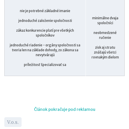
nie je potrebné základné imanie
minimálne dvaja
jednoduché založenie spoločnosti
spoločníci
zákaz konkurencie platí pre všetkých
neobmedzené
spoločníkov
ručenie
jednoduché riadenie - orgány spoločnosti sa
zisk aj stratu
tvoria len na základe dohody, zo zákona sa
znášajú všetci
nevytvárajú
rovnakým dielom
príležitosť špecializovať sa
Článok pokračuje pod reklamou
V.o.s.