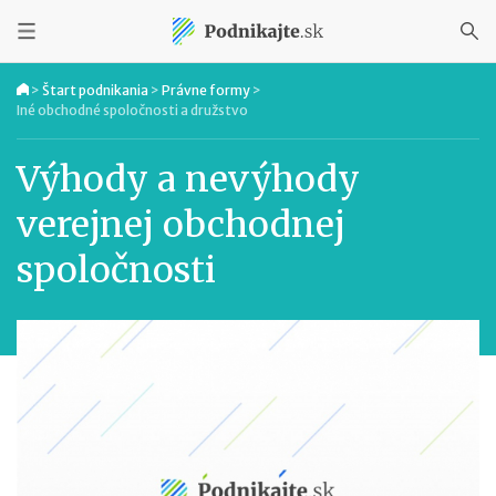
>
Štart podnikania
>
Právne formy
>
Iné obchodné spoločnosti a družstvo
Výhody a nevýhody
verejnej obchodnej
spoločnosti