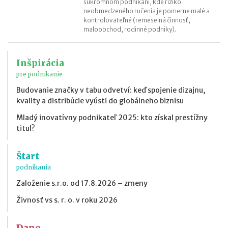
súkromnom podnikaní, kde riziko
neobmedzeného ručenia je pomerne malé a
kontrolovateľné (remeselná činnosť,
maloobchod, rodinné podniky).
Inšpirácia
pre podnikanie
Budovanie značky v tabu odvetví: keď spojenie dizajnu,
kvality a distribúcie vyústi do globálneho biznisu
Mladý inovatívny podnikateľ 2025: kto získal prestížny
titul?
Štart
podnikania
Založenie s.r.o. od 17.8.2026 – zmeny
Živnosť vs s. r. o. v roku 2026
Dane