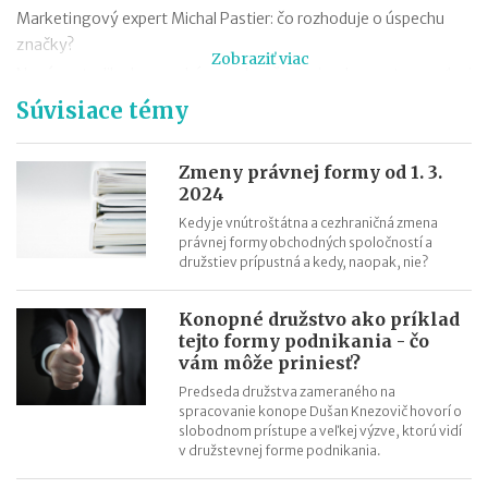
Marketingový expert Michal Pastier: čo rozhoduje o úspechu
značky?
Zobraziť viac
Nová metodika k rovnakému odmeňovaniu: ako postupovať pri
hodnotení pracovných miest
Súvisiace témy
Kontroly odpočtu DPH pri autách na podnikanie
Kontroly influencerov a tvorcov digitálneho obsahu: finančná
Zmeny právnej formy od 1. 3.
správa sa zameria na ich príjmy
2024
Zmeny v e-faktúre: štát ju opravuje ešte pred zavedením
Kedy je vnútroštátna a cezhraničná zmena
právnej formy obchodných spoločností a
VÚB mení podmienky firemných debetných a kreditných kariet
družstiev prípustná a kedy, naopak, nie?
od 1.7.2026
Mýty o dôchodkovej prognóze a riešenie sporných situácií
Konopné družstvo ako príklad
Kedy vznikajú absolventom škôl povinnosti voči Sociálnej
tejto formy podnikania - čo
poisťovni?
vám môže priniesť?
Predseda družstva zameraného na
spracovanie konope Dušan Knezovič hovorí o
slobodnom prístupe a veľkej výzve, ktorú vidí
v družstevnej forme podnikania.