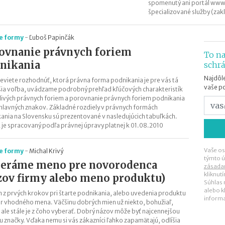
spomenutý ani portál www
špecializované služby (za
e formy
-
Ľuboš Papinčák
ovnanie právnych foriem
To na
nikania
schr
Najdôle
neviete rozhodnúť, ktorá právna forma podnikania je pre vás tá
vaše p
šia voľba, uvádzame podrobný prehľad kľúčových charakteristík
livých právnych foriem a porovnanie právnych foriem podnikania
hlavných znakov. Základné rozdiely v právnych formách
ania na Slovensku sú prezentované v nasledujúcich tabuľkách.
 je spracovaný podľa právnej úpravy platnej k 01.08.2010
Vaše os
e formy
-
Michal Krivý
týmto ú
eráme meno pre novorodenca
zásada
kliknut
zov firmy alebo meno produktu)
Súhlas
alebo k
 z prvých krokov pri štarte podnikania, alebo uvedenia produktu
inform
er vhodného mena. Väčšinu dobrých mien už niekto, bohužiaľ,
, ale stále je z čoho vyberať. Dobrý názov môže byť najcennejšou
u značky. Vďaka nemu si vás zákazníci ľahko zapamätajú, odlíšia