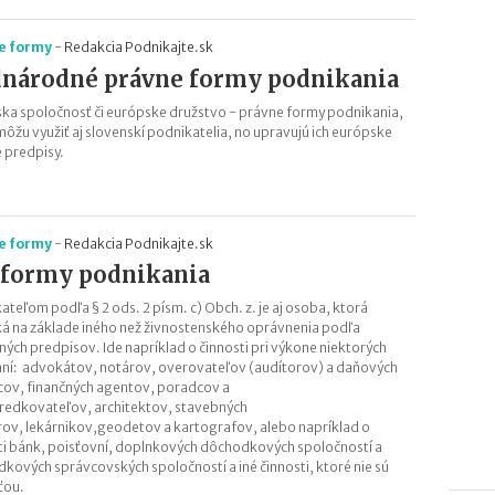
e formy
-
Redakcia Podnikajte.sk
národné právne formy podnikania
ka spoločnosť či európske družstvo - právne formy podnikania,
môžu využiť aj slovenskí podnikatelia, no upravujú ich európske
 predpisy.
e formy
-
Redakcia Podnikajte.sk
 formy podnikania
ateľom podľa § 2 ods. 2 písm. c) Obch. z. je aj osoba, ktorá
á na základe iného než živnostenského oprávnenia podľa
ných predpisov. Ide napríklad o činnosti pri výkone niektorých
ní: advokátov, notárov, overovateľov (audítorov) a daňových
ov, finančných agentov, poradcov a
redkovateľov, architektov, stavebných
erov, lekárnikov,geodetov a kartografov, alebo napríklad o
ti bánk, poisťovní, doplnkových dôchodkových spoločností a
kových správcovských spoločností a iné činnosti, ktoré nie sú
ťou.