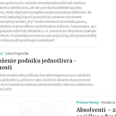
nie spoločnosti s ručením obmedzeným môže byť relatívne
uchou záležitosťou, ale ak sa podcenia dôležité aspekty
nia, môže dôjsť aj ku komplikovaným právnym problémom. Ak
nosť zakladajú viacerí spoločníci je namieste nastavenie
načných pravidiel „hry“ medzi nimi hneď od začiatku jasnou,
iteľnou a spravodlivou spoločenskou zmluvou. Samozrejme, aj v
prípade môže byť založenie s.r.o. zverené do rúk právne zdatným
íkom. V nasledujúcom texte je opísaný postup, ktorý nie je zložitý
ý môže použiť aj začínajúci podnikateľ.
sť
-
Ľuboš Papinčák
oženie podniku jednotlivca -
nosti
lade modelového príkladu charakterizujeme proces založenia
u jednotlivca, pričom v tejto súvislosti dávame do pozornosti
 ktoré nastali novelizáciou živnostenského zákona s účinnosťou
úna 2010.
Právne formy
-
Redakcia 
Absolventi – z