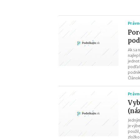
Právn
Por
pod
Ak sa 
najlep
jednot
podľa 
podnik
Článok
Právn
Vyb
(ná
Jedným
je výb
použil
zložko