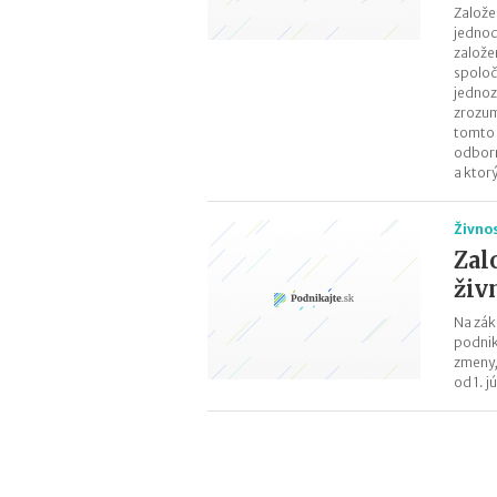
Založe
jednod
založe
spoloč
jednoz
zrozum
tomto 
odborn
a ktor
Živno
Zal
živ
Na zák
podnik
zmeny,
od 1. j