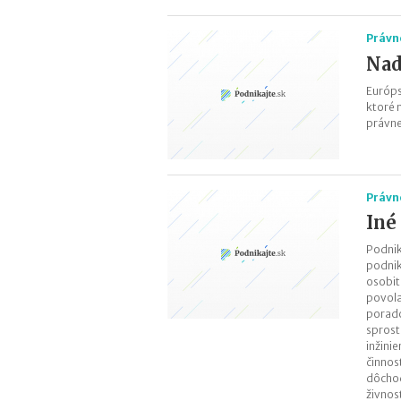
Právn
Nad
Európs
ktoré 
právne
Právn
Iné
Podnik
podnik
osobit
povola
poradc
sprost
inžini
činnos
dôchod
živnos