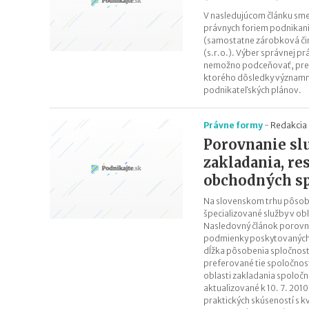
V nasledujúcom článku sme
právnych foriem podnikani
(samostatne zárobková či
(s.r.o.). Výber správnej p
nemožno podceňovať, pret
ktorého dôsledky významn
podnikateľských plánov.
Právne formy
-
Redakcia 
Porovnanie slu
zakladania, re
obchodných sp
Na slovenskom trhu pôsobí
špecializované služby v ob
Nasledovný článok porovná
podmienky poskytovaných s
dĺžka pôsobenia spločnosti
preferované tie spoločnosti
oblasti zakladania spoločn
aktualizované k 10. 7. 2010,
praktických skúseností s k