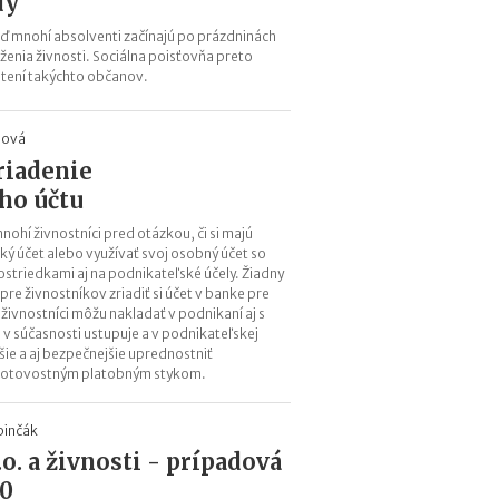
dy
e
 mnohí absolventi začínajú po prázdninách
s
ženia živnosti. Sociálna poisťovňa preto
i
stení takýchto občanov.
e
2
0
jová
2
riadenie
6
:
ho účtu
k
mnohí živnostníci pred otázkou, či si majú
d
ký účet alebo využívať svoj osobný účet so
e
striedkami aj na podnikateľské účely. Žiadny
c
re živnostníkov zriadiť si účet v banke pre
h
živnostníci môžu nakladať v podnikaní aj s
ý
v súčasnosti ustupuje a v podnikateľskej
b
jšie a aj bezpečnejšie uprednostniť
a
hotovostným platobným stykom.
n
a
pinčák
j
o. a živnosti - prípadová
v
i
10