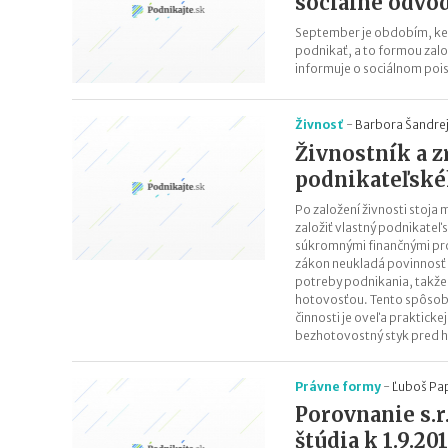
sociálne odvo
September je obdobím, keď
podnikať, a to formou zalo
informuje o sociálnom poi
Živnosť
-
Barbora Šandre
Živnostník a z
podnikateľské
Po založení živnosti stoja 
založiť vlastný podnikateľs
súkromnými finančnými pro
zákon neukladá povinnosť p
potreby podnikania, takže 
hotovosťou. Tento spôsob 
činnosti je oveľa prakticke
bezhotovostný styk pred 
Právne formy
-
Ľuboš Pa
Porovnanie s.r.
štúdia k 1.9.20