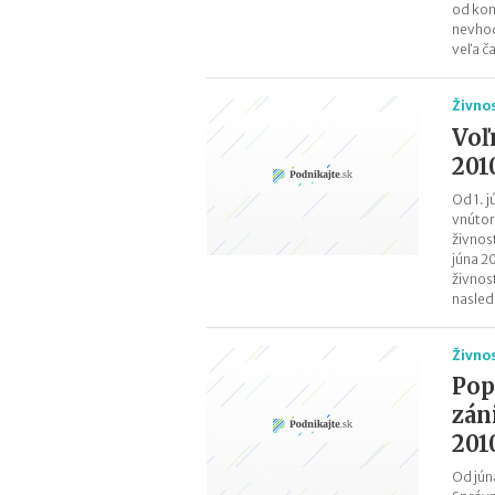
od kon
nevhod
veľa č
Živno
Voľ
201
Od 1. 
vnútor
živnos
júna 2
živnos
nasled
Živno
Pop
zán
201
Od jún