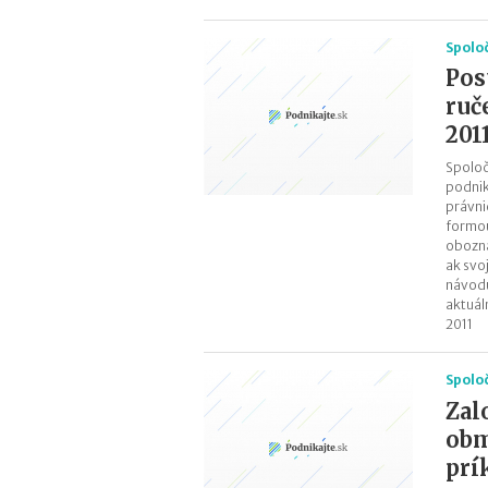
Spolo
Pos
ruč
201
Spoloč
podnik
právni
formou
obozná
ak svo
návodu
aktuál
2011
Spolo
Zal
obm
prí