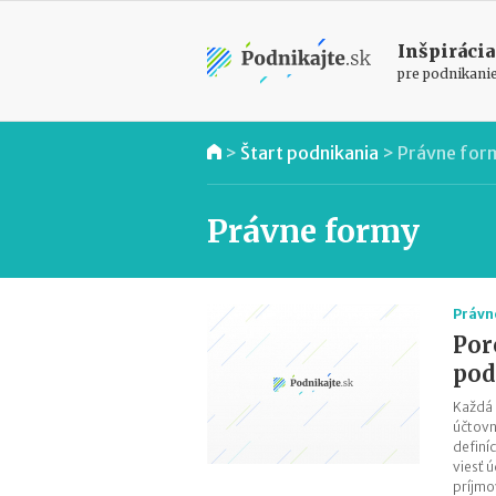
Inšpirácia
pre podnikani
>
Štart podnikania
>
Právne for
Právne formy
Právn
Por
pod
Každá 
účtovn
definí
viesť 
príjmo