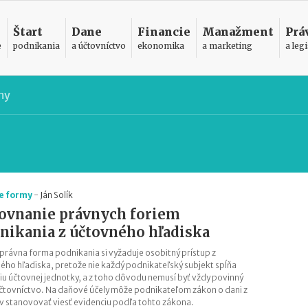
Štart
Dane
Financie
Manažment
Prá
e
podnikania
a účtovníctvo
ekonomika
a marketing
a legi
my
e formy
-
Ján Solík
ovnanie právnych foriem
nikania z účtovného hľadiska
právna forma podnikania si vyžaduje osobitný prístup z
ého hľadiska, pretože nie každý podnikateľský subjekt spĺňa
ciu účtovnej jednotky, a z toho dôvodu nemusí byť vždy povinný
účtovníctvo. Na daňové účely môže podnikateľom zákon o dani z
v stanovovať viesť evidenciu podľa tohto zákona.