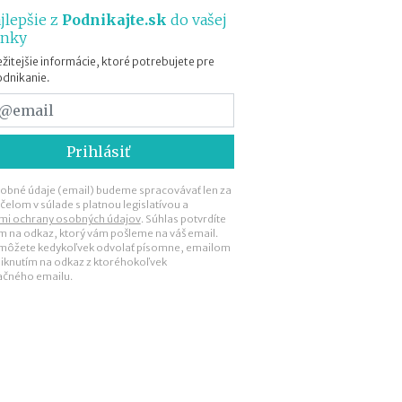
n
jlepšie z
Podnikajte.sk
do vašej
a
ánky
m
a
žitejšie informácie, ktoré potrebujete pre
k
odnikanie.
e
d
y
(
n
e
obné údaje (email) budeme spracovávať len za
)
čelom v súlade s platnou legislatívou a
p
mi ochrany osobných údajov
. Súhlas potvrdíte
ím na odkaz, ktorý vám pošleme na váš email.
r
 môžete kedykoľvek odvolať písomne, emailom
i
liknutím na odkaz z ktoréhokoľvek
n
ačného emailu.
e
s
i
e
ú
ž
i