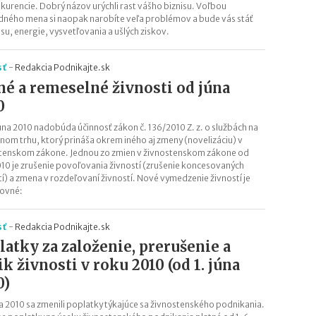
kurencie. Dobrý názov urýchli rast vášho biznisu. Voľbou
ného mena si naopak narobíte veľa problémov a bude vás stáť
asu, energie, vysvetľovania a ušlých ziskov.
sť
-
Redakcia Podnikajte.sk
né a remeselné živnosti od júna
0
júna 2010 nadobúda účinnosť zákon č. 136/2010 Z. z. o službách na
nom trhu, ktorý prináša okrem iného aj zmeny (novelizáciu) v
tenskom zákone. Jednou zo zmien v živnostenskom zákone od
010 je zrušenie povoľovania živností (zrušenie koncesovaných
tí) a zmena v rozdeľovaní živností. Nové vymedzenie živností je
ovné:
sť
-
Redakcia Podnikajte.sk
latky za založenie, prerušenie a
ik živnosti v roku 2010 (od 1. júna
0)
a 2010 sa zmenili poplatky týkajúce sa živnostenského podnikania.