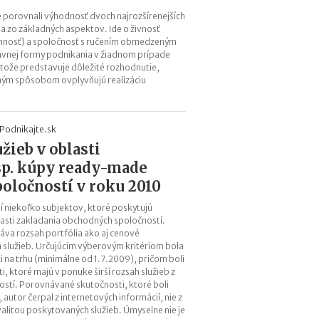
a
 porovnali výhodnosť dvoch najrozšírenejších
c
a zo základných aspektov. Ide o živnosť
ľ
nnosť) a spoločnosť s ručením obmedzeným
u
rávnej formy podnikania v žiadnom prípade
d
ože predstavuje dôležité rozhodnutie,
í
ým spôsobom ovplyvňujú realizáciu
a
k
o
Podnikajte.sk
ľ
žieb v oblasti
k
o
sp. kúpy ready-made
m
oločností v roku 2010
ô
ž
 niekoľko subjektov, ktoré poskytujú
e
lasti zakladania obchodných spoločností.
t
va rozsah portfólia ako aj cenové
e
lužieb. Určujúcim výberovým kritériom bola
 na trhu (minimálne od 1.7.2009), pričom boli
z
, ktoré majú v ponuke širší rozsah služieb z
a
ostí. Porovnávané skutočnosti, ktoré boli
r
 autor čerpal z internetových informácií, nie z
o
valitou poskytovaných služieb. Úmyselne nie je