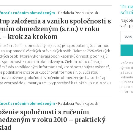
To na
schr
čnosť s ručením obmedzeným
-
Redakcia Podnikajte.sk
tup založenia a vzniku spoločnosti s
Najdôle
vaše p
ením obmedzeným (s.r.o.) v roku
1 - krok za krokom
nosť s ručením obmedzeným (s.r.o.) je najpopulárnejšou formou
ania spomedzi všetkých právnických osôb. Takmer 75 % všetkých
ckých osôb, ktoré vykonávajú podnikateľskú činnosť, podnikajú
 spoločnosti s ručením obmedzeným. Cieľom tohto článku je
Vaše os
miť Vás so základnými informáciami, ktoré potrebujete vykonať,
týmto ú
je podnikanie chcete uskutočňovať formou s.r.o. Súčasťou
zásada
kliknut
 na založenie spoločnosti s ručením obmedzeným (s.r.o.) sú aj
Súhlas
ne vzorové dokumenty a zmluvy potrebné k založeniu s.r.o. v roku
alebo k
inform
čnosť s ručením obmedzeným
-
Redakcia Podnikajte.sk
oženie spoločnosti s ručením
edzeným v roku 2010 – praktický
klad