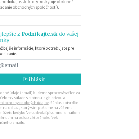
b
.podnikajte.sk, ktorý poskytuje obdobné
i
kladanie obchodných spoločností).
ť
?
jlepšie z
Podnikajte.sk
do vašej
N
ánky
o
žitejšie informácie, ktoré potrebujete pre
v
odnikanie.
é
p
o
d
m
i
obné údaje (email) budeme spracovávať len za
e
čelom v súlade s platnou legislatívou a
n
mi ochrany osobných údajov
. Súhlas potvrdíte
k
ím na odkaz, ktorý vám pošleme na váš email.
 môžete kedykoľvek odvolať písomne, emailom
y
liknutím na odkaz z ktoréhokoľvek
p
ačného emailu.
r
e