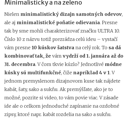
Minimalisticky a na zeleno
Nielen
minimalistický dizajn samotných odevov
,
ale aj
minimalistické poňatie odievania
. Presne
tak by sme mohli charakterizovať značku ULTRA 10.
Číslo 10 z názvu totiž prezrádza celú ideu – vystačí
vám presne
10 kúskov šatstva
na celý rok. To
sa dá
kombinovať tak, že
vám
vydrží od 1. januára až do
31. decembra
. V čom tkvie kúzlo? Jednotlivé
módne
kúsky sú multifunkčné
, čiže
napríklad 4 v 1
. V
jednom premyslenom dizajnovom kuse tak nájdete
kabát, šaty, sako a sukňu. Ak premýšľate, ako je to
možné, pozrite si video, to vám povie viac. V zásade
ide ale o celkom jednoduché zapínanie na ozdobné
zipsy, ktoré napr. kabát rozdelia na sako a sukňu.