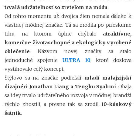
trvalá udržateľnosť so zreteľom na módu
.
Od tohto momentu už dvojica žien nemala ďaleko k
vlastnej módnej značke. Tá sa zrodila po prieskume
trhu, na ktorom úplne chýbalo
atraktívne,
komerčne životaschopné a ekologicky vyrobené
oblečenie
. Názvom novej značky sa stalo
jednoduché spojenie
ULTRA 10
, ktoré doslova
vystihovalo celý koncept.
Štýlovo sa na značke podieľali
mladí malajzijskí
dizajnéri Jonathan Liang a Tengku Syahmi
. Obaja
sa idey trvalo udržateľného rozvoja v módnej brandži
rýchlo zhostili, a presne tak sa zrodil
10-kúskový
šatník
.