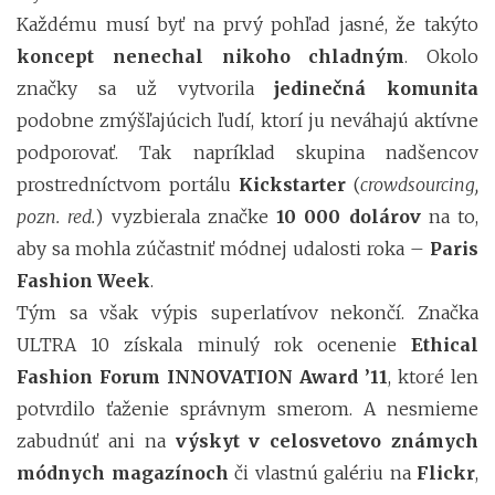
Každému musí byť na prvý pohľad jasné, že takýto
koncept nenechal nikoho chladným
. Okolo
značky sa už vytvorila
jedinečná komunita
podobne zmýšľajúcich ľudí, ktorí ju neváhajú aktívne
podporovať. Tak napríklad skupina nadšencov
prostredníctvom portálu
Kickstarter
(
crowdsourcing,
pozn. red.
) vyzbierala značke
10 000 dolárov
na to,
aby sa mohla zúčastniť módnej udalosti roka –
Paris
Fashion Week
.
Tým sa však výpis superlatívov nekončí. Značka
ULTRA 10 získala minulý rok ocenenie
Ethical
Fashion Forum INNOVATION Award ’11
, ktoré len
potvrdilo ťaženie správnym smerom. A nesmieme
zabudnúť ani na
výskyt v celosvetovo známych
módnych magazínoch
či vlastnú galériu na
Flickr
,