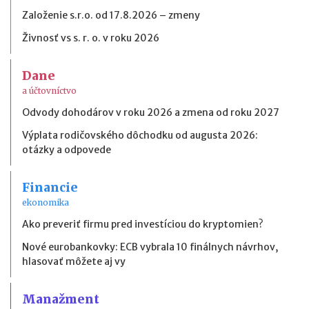
Založenie s.r.o. od 17.8.2026 – zmeny
Živnosť vs s. r. o. v roku 2026
Dane
a účtovníctvo
Odvody dohodárov v roku 2026 a zmena od roku 2027
Výplata rodičovského dôchodku od augusta 2026:
otázky a odpovede
Financie
ekonomika
Ako preveriť firmu pred investíciou do kryptomien?
Nové eurobankovky: ECB vybrala 10 finálnych návrhov,
hlasovať môžete aj vy
Manažment