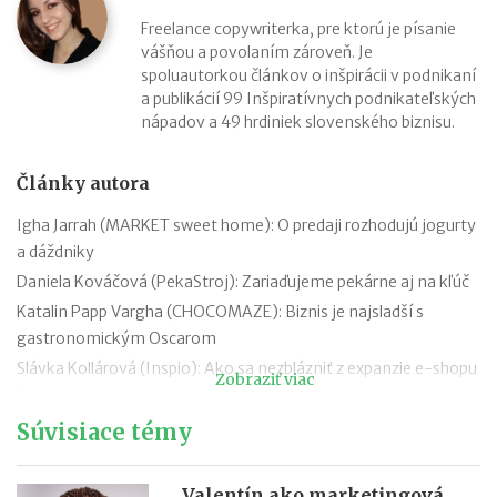
Freelance copywriterka, pre ktorú je písanie
vášňou a povolaním zároveň. Je
spoluautorkou článkov o inšpirácii v podnikaní
a publikácií 99 Inšpiratívnych podnikateľských
nápadov a 49 hrdiniek slovenského biznisu.
Články autora
Igha Jarrah (MARKET sweet home): O predaji rozhodujú jogurty
a dáždniky
Daniela Kováčová (PekaStroj): Zariaďujeme pekárne aj na kľúč
Katalin Papp Vargha (CHOCOMAZE): Biznis je najsladší s
gastronomickým Oscarom
Slávka Kollárová (Inspio): Ako sa nezblázniť z expanzie e-shopu
Zobraziť viac
Žaneta Truplová Brachňáková (Vicky Wall): Vyliečený pacient je
chodiaca reklama zadarmo
Súvisiace témy
Lucia Siposová (Red Cat Cabaret): Cez deň herečka, večer šéfka
kabaretu
Valentín ako marketingová