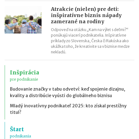
Atrakcie (nielen) pre deti:
inšpiratívne biznis nápady
zamerané na rodiny
Odpoveď na otázku „Kam na výlet s deťmi?“
ponúkajú viacerí podnikatelia. Inšpiratívne
príklady zo Slovenska, Česka či Rakúska ako
ukážka toho, že kreativite sa v biznise medze
nekladú.
Inšpirácia
pre podnikanie
Budovanie značky v tabu odvetví: keď spojenie dizajnu,
kvality a distribúcie vyústi do globálneho biznisu
Mladý inovatívny podnikateľ 2025: kto získal prestížny
titul?
Štart
podnikania