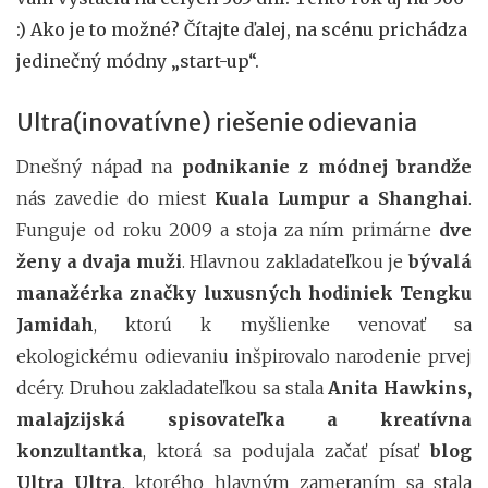
:) Ako je to možné? Čítajte ďalej, na scénu prichádza
jedinečný módny „start-up“.
Ultra(inovatívne) riešenie odievania
Dnešný nápad na
podnikanie z módnej brandž
e
nás zavedie do miest
Kuala Lumpur a Shanghai
.
Funguje od roku 2009 a stoja za ním primárne
dve
ženy a dvaja muži
. Hlavnou zakladateľkou je
bývalá
manažérka značky luxusných hodiniek Tengku
Jamidah
, ktorú k myšlienke venovať sa
ekologickému odievaniu inšpirovalo narodenie prvej
dcéry. Druhou zakladateľkou sa stala
Anita Hawkins,
malajzijská spisovateľka a kreatívna
konzultantka
, ktorá sa podujala začať písať
blog
Ultra Ultra
, ktorého hlavným zameraním sa stala