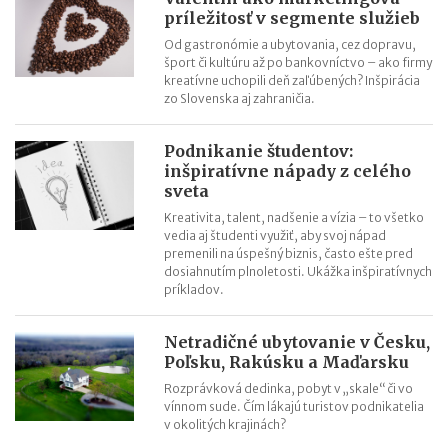
Melinda Mikleová (Eurotoner): Predávame ľuďom svätý pokoj
príležitosť v segmente služieb
Jaromíra Ostrožovičová (vinárstvo Ostrožovič): Láska k
Od gastronómie a ubytovania, cez dopravu,
šport či kultúru až po bankovníctvo – ako firmy
vinárovi sa zmenila na spoločnú firmu
kreatívne uchopili deň zaľúbených? Inšpirácia
Eva Stejskalová (MicroStep): Priemyselné technológie nie sú
zo Slovenska aj zahraničia.
len doménou mužov
Eva Škovranová (1907 Perfumeries): Biznis mi doslova vonia
Podnikanie študentov:
inšpiratívne nápady z celého
sveta
Kreativita, talent, nadšenie a vízia – to všetko
vedia aj študenti využiť, aby svoj nápad
premenili na úspešný biznis, často ešte pred
dosiahnutím plnoletosti. Ukážka inšpiratívnych
príkladov.
Netradičné ubytovanie v Česku,
Poľsku, Rakúsku a Maďarsku
Rozprávková dedinka, pobyt v „skale“ či vo
vínnom sude. Čím lákajú turistov podnikatelia
v okolitých krajinách?