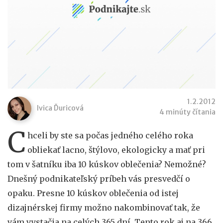
1.2.2012
Ivica Ďuricová
4 minúty čítania
C
hceli by ste sa počas jedného celého roka
obliekať lacno, štýlovo, ekologicky a mať pri
tom v šatníku iba 10 kúskov oblečenia? Nemožné?
Dnešný podnikateľský príbeh vás presvedčí o
opaku. Presne 10 kúskov oblečenia od istej
dizajnérskej firmy možno nakombinovať tak, že
vám vystačia na celých 365 dní. Tento rok aj na 366