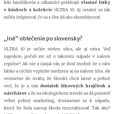
kde fanúšikovia a zákazníci pridávajú
vlastné fotky
v kúskoch z kolekcie
ULTRA 10. Aj ostatní sa tak
môžu inšpirovať, čo sa s čím dá ako skombinovať.
„Iné“ oblečenie po slovensky?
ULTRA 10 je určite nielen ultra, ale aj extra. Veď
napokon, počuli ste už o takomto nápade v našom
regióne? Ak nie a zaujal vás, je dosť možné, že s ním
ľahko a rýchlo vyplníte medzeru aj na našom trhu. Ak
vezmeme do úvahy, že Slováci chcú lacné a pekné
veci, že je u nás
dostatok šikovných krajčírok a
návrhárov
a že na ekologickom trende sa dá postaviť
veľmi pekný marketing, dostaneme sa k nápadu,
ktorý by bola naozaj škoda nezrealizovať. Tak ako?