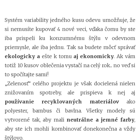
Systém variability jedného kusu odevu umožňuje, že
si nemusíte kupovať 4 nové veci, vďaka čomu by ste
iba prispeli ku konzumnému štýlu v odevnom
priemysle, ale iba jednu. Tak sa budete môcť správať
ekologicky a
ešte k tomu
aj ekonomicky
. Ak vám
totiž 10 kusov oblečenia vystačí na celý rok... no veď si
to spočítajte sami!
„Zelenosť“ celého projektu je však docielená nielen
znižovaním spotreby, ale prispieva k nej aj
používanie recyklovaných materiálov
ako
polyester, bambus či bavlna. Všetky modely sú
vytvorené tak, aby mali
neutrálne a jemné farby
,
aby ste ich mohli kombinovať donekonečna a vždy
štýlovo.