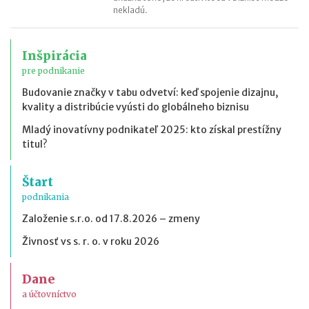
nekladú.
Inšpirácia
pre podnikanie
Budovanie značky v tabu odvetví: keď spojenie dizajnu,
kvality a distribúcie vyústi do globálneho biznisu
Mladý inovatívny podnikateľ 2025: kto získal prestížny
titul?
Štart
podnikania
Založenie s.r.o. od 17.8.2026 – zmeny
Živnosť vs s. r. o. v roku 2026
Dane
a účtovníctvo