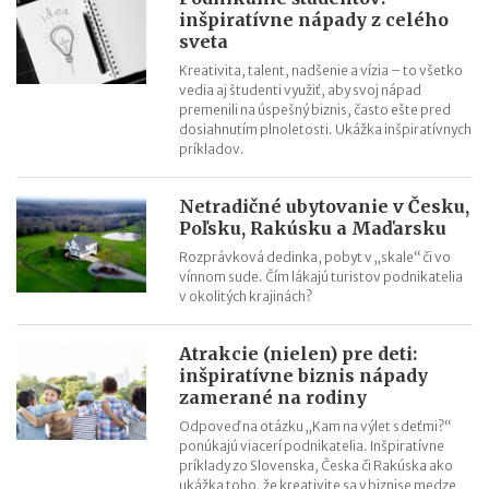
inšpiratívne nápady z celého
sveta
Kreativita, talent, nadšenie a vízia – to všetko
vedia aj študenti využiť, aby svoj nápad
premenili na úspešný biznis, často ešte pred
dosiahnutím plnoletosti. Ukážka inšpiratívnych
príkladov.
Netradičné ubytovanie v Česku,
Poľsku, Rakúsku a Maďarsku
Rozprávková dedinka, pobyt v „skale“ či vo
vínnom sude. Čím lákajú turistov podnikatelia
v okolitých krajinách?
Atrakcie (nielen) pre deti:
inšpiratívne biznis nápady
zamerané na rodiny
Odpoveď na otázku „Kam na výlet s deťmi?“
ponúkajú viacerí podnikatelia. Inšpiratívne
príklady zo Slovenska, Česka či Rakúska ako
ukážka toho, že kreativite sa v biznise medze