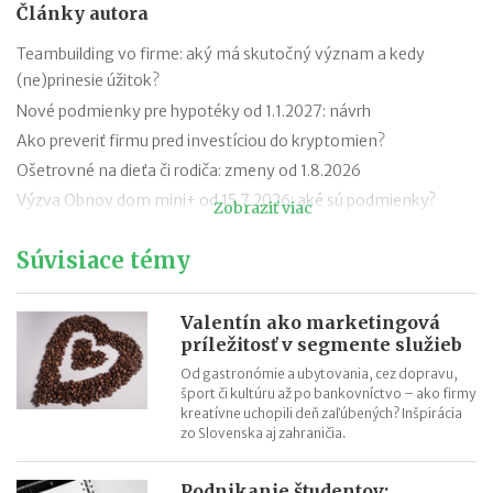
Články autora
Teambuilding vo firme: aký má skutočný význam a kedy
(ne)prinesie úžitok?
Nové podmienky pre hypotéky od 1.1.2027: návrh
Ako preveriť firmu pred investíciou do kryptomien?
Ošetrovné na dieťa či rodiča: zmeny od 1.8.2026
Výzva Obnov dom mini+ od 15.7.2026: aké sú podmienky?
Zobraziť viac
Novela zákona o ochrane pred legalizáciou príjmov z trestnej
Súvisiace témy
činnosti (AML zákon)
Minimálny dôchodok v roku 2027
Sviatok sv. Cyrila a Metoda 2026 už bez zatvorených obchodov
Valentín ako marketingová
príležitosť v segmente služieb
Nabíjanie elektromobilu v zahraničí: roaming, aplikácie,
plánovanie cesty
Od gastronómie a ubytovania, cez dopravu,
šport či kultúru až po bankovníctvo – ako firmy
ChatGPT, Gemini a ďalšie AI nástroje: daňové povinnosti pri
kreatívne uchopili deň zaľúbených? Inšpirácia
predplatnom
zo Slovenska aj zahraničia.
Podnikanie študentov: