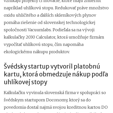
vznikajú projekty či inovácie, ktoré majú zmierniť
napríklad uhlíkovú stopu. Redukovať práve množstvo
oxidu uhličitého a ďalších skleníkových plynov
pomáha riešenie od slovenskej technologickej
spoločnosti Vacuumlabs. Podieľala sa na vývoji
kalkulačky 2030 Calculator, ktorá umožňuje firmám
vypočítať uhlíkovú stopu, čím napomáha
ekologickému nákupu produktov.
Švédsky startup vytvoril platobnú
kartu, ktorá obmedzuje nákup podľa
uhlíkovej stopy
Kalkulačku vyvinula slovenská firma v spolupráci so
švédskym startupom Doconomy, ktorý sa do
povedomia dostal najmä svojou kreditnou kartou DO