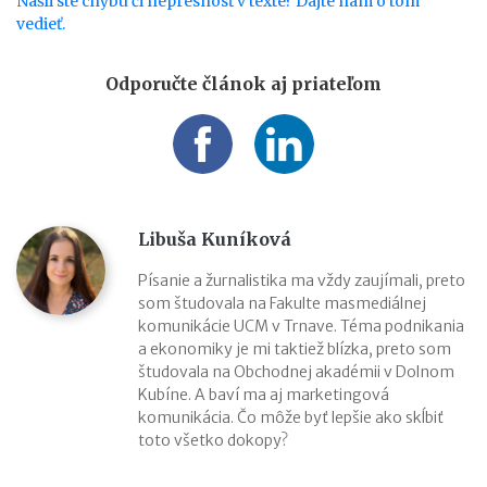
Našli ste chybu či nepresnosť v texte? Dajte nám o tom
vedieť.
Odporučte článok aj priateľom
Libuša Kuníková
Písanie a žurnalistika ma vždy zaujímali, preto
som študovala na Fakulte masmediálnej
komunikácie UCM v Trnave. Téma podnikania
a ekonomiky je mi taktiež blízka, preto som
študovala na Obchodnej akadémii v Dolnom
Kubíne. A baví ma aj marketingová
komunikácia. Čo môže byť lepšie ako skĺbiť
toto všetko dokopy?