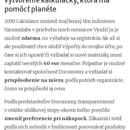
vytvorenie kalkulačky, ktorá má
pomôcť planéte
2030 Calculator zostavil trojčlenný tím inžinierov
Vacuumlabs v priebehu troch mesiacov. Využiť ju je
možné
zdarma
, no vyžaduje sa registrácia. Ak už si
ale používateľ chce uložiť výpočty do svojho účtu, po
čase si ich upraviť či vyžiadať si nové materiály, musí
zaplatiť necelých
40 eur
mesačne. Prípadne je možné
kontaktovať spoločnosť Doconomy a vyžiadať si
prispôsobenie na mieru
, podľa potrieb organizácie,
čomu sa prispôsobí aj cena.
Podľa predstaviteľov Doconomy, transparentnosť
v otázke uhlíkovej stopy okrem iného pomôže
zmeniť preferencie pri nákupoch
. Zákazníci totiž
podľa nich nebudú v budúcnosti porovnávať produkty