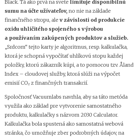
Black. Tá ako prvá na svete
limituje disponibilnú
sumu na účte užívateľov,
no nie na základe
finančného stropu, ale
v závislosti od produkcie
oxidu uhličitého spojeného s výrobou
a používaním zakúpených produktov a služieb.
„Srdcom“ tejto karty je algoritmus, resp. kalkulačka,
ktorá je schopná vypočítať uhlíkovú stopu každej
položky, ktorú zákazník kúpi, a to pomocou tzv. Åland
Index – cloudovej služby, ktorá slúži na výpočet
emisií CO₂ z finančných transakcií.
Spoločnosť Vacuumlabs navrhla, aby sa táto metóda
využila ako základ pre vytvorenie samostatného
produktu, kalkulačky s názvom 2030 Calculator.
Kalkulačka bola spustená ako samostatná webová
stránka, čo umožňuje zber podrobných údajov, na