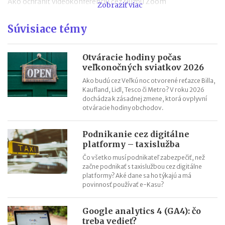
Ako ochrániť videokonferenciu cez službu Zoom
Zobraziť viac
Porovnanie VPN služieb
Súvisiace témy
Google spustil Google Pay na Slovensku
Porovnanie platobných brán na Slovensku
VPN - prostriedok ochrany pri pripojení na internet
Otváracie hodiny počas
veľkonočných sviatkov 2026
Veľký prehľad aplikácií a služieb na zlepšenie podnikania v roku
Ako budú cez Veľkú noc otvorené reťazce Billa,
2018
Kaufland, Lidl, Tesco či Metro? V roku 2026
dochádza k zásadnej zmene, ktorá ovplyvní
otváracie hodiny obchodov.
Podnikanie cez digitálne
platformy – taxislužba
Čo všetko musí podnikateľ zabezpečiť, než
začne podnikať s taxislužbou cez digitálne
platformy? Aké dane sa ho týkajú a má
povinnosť používať e-Kasu?
Google analytics 4 (GA4): čo
treba vedieť?