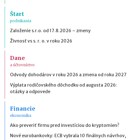
Štart
podnikania
Založenie s.r.o. od 17.8.2026 – zmeny
Živnosť vs s. r. o. v roku 2026
Dane
a účtovníctvo
Odvody dohodárov v roku 2026 a zmena od roku 2027
Výplata rodičovského dôchodku od augusta 2026:
otázky a odpovede
Financie
ekonomika
Ako preveriť firmu pred investíciou do kryptomien?
Nové eurobankovky: ECB vybrala 10 finálnych návrhov,