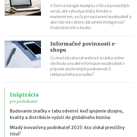
V čom sa Google Analytics 4 líši od predošlých
verzií, aké výhody prináša firmám a
marketérom, na čo pri nastavení nezabudnúť a
akú rolu má v zbere dát umelá inteligencia?
Podstatné info v kocke.
Informačné povinnosti e-
shopu
Čo musí obsahovať webová stránka online
obchodu a na aké informácie nezabudnúť v
prípade obchodných podmienok či
reklamačného poriadku?
Inšpirácia
pre podnikanie
Budovanie značky v tabu odvetví: keď spojenie dizajnu,
kvality a distribúcie vyústi do globálneho biznisu
Mladý inovatívny podnikateľ 2025: kto získal prestížny
titul?