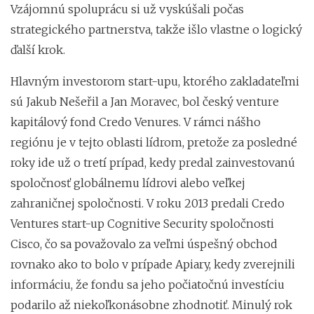
Vzájomnú spoluprácu si už vyskúšali počas
strategického partnerstva, takže išlo vlastne o logický
ďalší krok.
Hlavným investorom start-upu, ktorého zakladateľmi
sú Jakub Nešeřil a Jan Moravec, bol český venture
kapitálový fond Credo Venures. V rámci nášho
regiónu je v tejto oblasti lídrom, pretože za posledné
roky ide už o tretí prípad, kedy predal zainvestovanú
spoločnosť globálnemu lídrovi alebo veľkej
zahraničnej spoločnosti. V roku 2013 predali Credo
Ventures start-up Cognitive Security spoločnosti
Cisco, čo sa považovalo za veľmi úspešný obchod
rovnako ako to bolo v prípade Apiary, kedy zverejnili
informáciu, že fondu sa jeho počiatočnú investíciu
podarilo až niekoľkonásobne zhodnotiť. Minulý rok