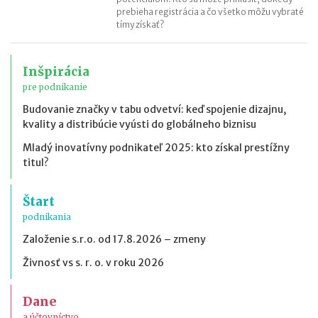
prebieha registrácia a čo všetko môžu vybraté
tímy získať?
Inšpirácia
pre podnikanie
Budovanie značky v tabu odvetví: keď spojenie dizajnu,
kvality a distribúcie vyústi do globálneho biznisu
Mladý inovatívny podnikateľ 2025: kto získal prestížny
titul?
Štart
podnikania
Založenie s.r.o. od 17.8.2026 – zmeny
Živnosť vs s. r. o. v roku 2026
Dane
a účtovníctvo