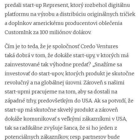
predali start-up Represent, ktorý rozbehol digitálnu
platformu na výrobu a distribúciu originálnych tričiek
a doplnkov americkému producentovi oblečenia
CustomInk za 100 miliónov dolárov.
Čím je to teda, že je spoločnosť Credo Ventures
taká dobrá v tom, že dokáže start-upy, v ktorých má
zainvestované tak výhodne predať? „Snažíme sa
investovať do start-upov, ktorých produkt je skutočne
revolučný a na globálnej úrovni. Zároveň s našimi
start-upmi pracujeme na tom, aby sa dostali na
západné trhy, predovšetkým do USA. Ak sa potvrdí, že
start-up má skutočne skvelý produkt a zároveň
dokáže komunikovať s veľkými zákazníkmi v USA,
tak sa radikálne zvyšuje šanca, že si ho jeden z
potenciálnych zákazníkov, resp. partnerov bude