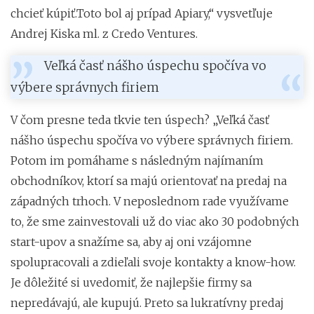
chcieť kúpiť.Toto bol aj prípad Apiary,“ vysvetľuje
Andrej Kiska ml. z Credo Ventures.
Veľká časť nášho úspechu spočíva vo
výbere správnych firiem
V čom presne teda tkvie ten úspech? „Veľká časť
nášho úspechu spočíva vo výbere správnych firiem.
Potom im pomáhame s následným najímaním
obchodníkov, ktorí sa majú orientovať na predaj na
západných trhoch. V neposlednom rade využívame
to, že sme zainvestovali už do viac ako 30 podobných
start-upov a snažíme sa, aby aj oni vzájomne
spolupracovali a zdieľali svoje kontakty a know-how.
Je dôležité si uvedomiť, že najlepšie firmy sa
nepredávajú, ale kupujú. Preto sa lukratívny predaj