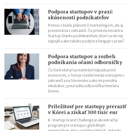
Podpora startupov v praxi:
skúsenosti podnikateľov
Pomoc s biznis plánom či marketingom, ale aj
prezentácia v zahraničí. Čo priniesla iniciatíva
Startup Sharks podnikateľom, ktorí sa do nej
zapojili a ako takáto podpora funguje v praxi?
Podpora startupov a rozbeh
podnikania očami odborníčky
Čo (ne)robiť pri prezentácii nápadu pred
investormi, v čom je rozdiel medzi startupmi v
zahraničí a na Slovensku a ako im pomáha
inkubátor, prezradila odborníčka Henrieta
Dunne.
Príležitosť pre startupy preraziť
v Kórei a získať 300 tisíc eur
K-Startup Grand Challenge je akceleračný
program pre startupy s globálnym
potenciálom. Kto sa môže prihlásiť, dokedy