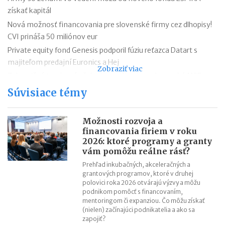
získať kapitál
Nová možnosť financovania pre slovenské firmy cez dlhopisy!
CVI prináša 50 miliónov eur
Private equity fond Genesis podporil fúziu reťazca Datart s
majiteľom predajní Euronics a Hej
Zobraziť viac
Zahraničné tendre sú už dostupnejšie aj pre slovenské MSP
Slovenský Domotron chystá pokročilý smarthome systém pre
Súvisiace témy
celý svet
Príbeh firmy AVG Technologies – z malej českej firmy na
Možnosti rozvoja a
newyorskú burzu
financovania firiem v roku
2026: ktoré programy a granty
Márja Hurajová: Korene problémov nášho kapitálového trhu
vám pomôžu reálne rásť?
siahajú až do roku 1992 - 1993, keď sa začal vytvárať
Prehľad inkubačných, akceleračných a
5 možností exitu investorov z podniku
grantových programov, ktoré v druhej
Vstup Asseca na poľskú burzu – učebnicový príklad úspechu
polovici roka 2026 otvárajú výzvy a môžu
podnikom pomôcť s financovaním,
STD Donivo: Spätný odkup manažmentom firmy (MBO)
mentoringom či expanziou. Čo môžu získať
(nielen) začínajúci podnikatelia a ako sa
zapojiť?