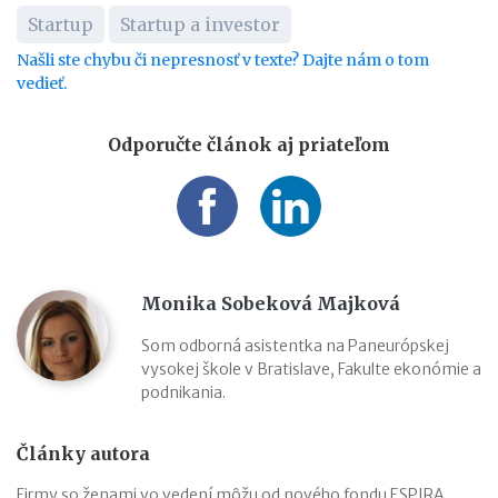
Startup
Startup a investor
Našli ste chybu či nepresnosť v texte? Dajte nám o tom
vedieť.
Odporučte článok aj priateľom
Monika Sobeková Majková
Som odborná asistentka na Paneurópskej
vysokej škole v Bratislave, Fakulte ekonómie a
podnikania.
Články autora
Firmy so ženami vo vedení môžu od nového fondu ESPIRA