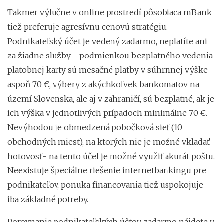
Takmer výlučne v online prostredí pôsobiaca mBank
tiež preferuje agresívnu cenovú stratégiu.
Podnikateľský účet je vedený zadarmo, neplatíte ani
za žiadne služby - podmienkou bezplatného vedenia
platobnej karty sú mesačné platby v súhrnnej výške
aspoň 70 €, výbery z akýchkoľvek bankomatov na
území Slovenska, ale aj v zahraničí, sú bezplatné, ak je
ich výška v jednotlivých prípadoch minimálne 70 €.
Nevýhodou je obmedzená pobočková sieť (10
obchodných miest), na ktorých nie je možné vkladať
hotovosť- na tento účel je možné využiť akurát poštu.
Neexistuje špeciálne riešenie internetbankingu pre
podnikateľov, ponuka financovania tiež uspokojuje
iba základné potreby.
Porovnanie podnikateľských účtov zadarmo nájdete v