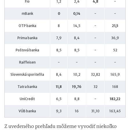
Fio
1,2
2,4
4,8
-
mBank
0
0,14
-
-
OTP banka
8
14,5
-
21,5
Prima banka
7,9
8,4
-
36,9
Poštová banka
8,5
8,5
-
52
Raiffeisen
-
-
-
-
Slovenská sporiteľňa
8,4
10,2
32,82
165,9
Tatra banka
11,8
19,76
32
168
UniCredit
6,5
8,8
-
182,22
VÚB banka
9,3
16
31,10
163,45
Z uvedeného prehľadu môžeme vyvodiť niekoľko