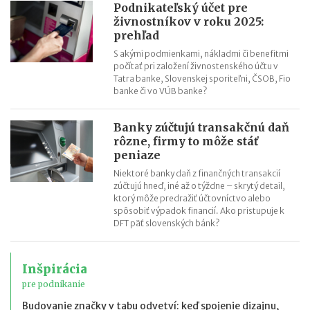
Podnikateľský účet pre
živnostníkov v roku 2025:
prehľad
S akými podmienkami, nákladmi či benefitmi
počítať pri založení živnostenského účtu v
Tatra banke, Slovenskej sporiteľni, ČSOB, Fio
banke či vo VÚB banke?
Banky zúčtujú transakčnú daň
rôzne, firmy to môže stáť
peniaze
Niektoré banky daň z finančných transakcií
zúčtujú hneď, iné až o týždne – skrytý detail,
ktorý môže predražiť účtovníctvo alebo
spôsobiť výpadok financií. Ako pristupuje k
DFT päť slovenských bánk?
Inšpirácia
pre podnikanie
Budovanie značky v tabu odvetví: keď spojenie dizajnu,