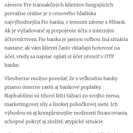
záverov. Pre transakčných klientov fungujúcich
prevažne online je z cenového hľadiska
najvýhodnejšia Fio banka, v tesnom závese s Mbank.
Ak je vyžadované aj prepojenie účtu s interným
účtovníctvom, Fio banka je jasnou voľbou. Iná situácia
nastane, ak vám klienti často vkladajú hotovosť na
účet, vtedy sa najviac oplatí si účet otvoriť v OTP
banke.
Všeobecne možno povedať, že s veľkosťou banky
priamo úmerne rastú aj bankové poplatky.
Najdrahšími sú trhoví lídri ťažiaci zo svojho mena,
marketingovej sily a širokej pobočkovej siete. Ich
výhodou sú aj komplexnejšie možnosti financovania,
schopné pokryť aj zložité, atypické situácie.