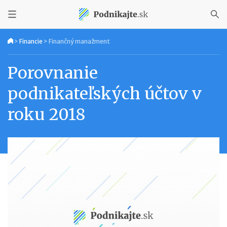
>
Financie
>
Finančný manažment
Porovnanie
podnikateľských účtov v
roku 2018