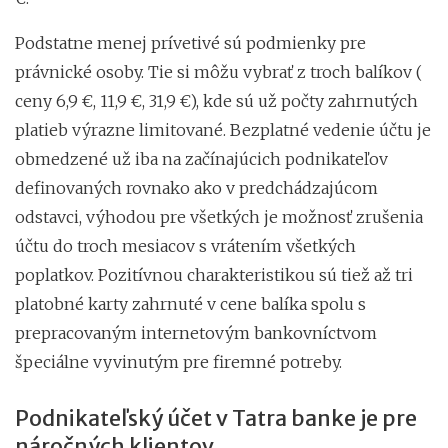
Podstatne menej prívetivé sú podmienky pre
právnické osoby. Tie si môžu vybrať z troch balíkov (
ceny 6,9 €, 11,9 €, 31,9 €), kde sú už počty zahrnutých
platieb výrazne limitované. Bezplatné vedenie účtu je
obmedzené už iba na začínajúcich podnikateľov
definovaných rovnako ako v predchádzajúcom
odstavci, výhodou pre všetkých je možnosť zrušenia
účtu do troch mesiacov s vrátením všetkých
poplatkov. Pozitívnou charakteristikou sú tiež až tri
platobné karty zahrnuté v cene balíka spolu s
prepracovaným internetovým bankovníctvom
špeciálne vyvinutým pre firemné potreby.
Podnikateľský účet v Tatra banke je pre
náročných klientov