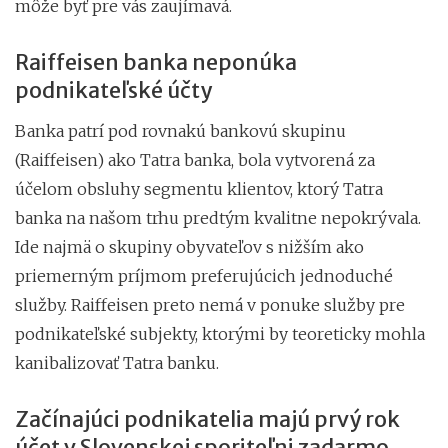
môže byť pre vás zaujímavá.
Raiffeisen banka neponúka
podnikateľské účty
Banka patrí pod rovnakú bankovú skupinu
(Raiffeisen) ako Tatra banka, bola vytvorená za
účelom obsluhy segmentu klientov, ktorý Tatra
banka na našom trhu predtým kvalitne nepokrývala.
Ide najmä o skupiny obyvateľov s nižším ako
priemerným príjmom preferujúcich jednoduché
služby. Raiffeisen preto nemá v ponuke služby pre
podnikateľské subjekty, ktorými by teoreticky mohla
kanibalizovať Tatra banku.
Začínajúci podnikatelia majú prvý rok
účet v Slovenskej sporiteľni zadarmo