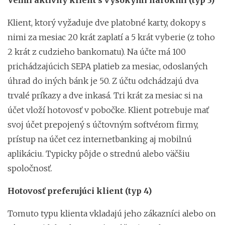
Klient, ktorý vyžaduje dve platobné karty, dokopy s
nimi za mesiac 20 krát zaplatí a 5 krát vyberie (z toho
2 krát z cudzieho bankomatu). Na účte má 100
prichádzajúcich SEPA platieb za mesiac, odoslaných
úhrad do iných bánk je 50. Z účtu odchádzajú dva
trvalé príkazy a dve inkasá. Tri krát za mesiac si na
účet vloží hotovosť v pobočke. Klient potrebuje mať
svoj účet prepojený s účtovným softvérom firmy,
prístup na účet cez internetbanking aj mobilnú
aplikáciu. Typicky pôjde o strednú alebo väčšiu
spoločnosť.
Hotovosť preferujúci klient (typ 4)
Tomuto typu klienta vkladajú jeho zákazníci alebo on