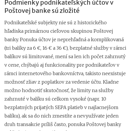
Podmienky podnikateľských účtov v
Poštovej banke sú zložité
Podnikateľské subjekty nie sú z historického
hľadiska primárnou cieľovou skupinou Poštovej
banky. Ponuka účtov je neprehľadná a komplikovaná
(tri balíky za 6 €, 16 € a 36 €), bezplatné služby v rámci
balíkov sú limitované, mení sa len ich počet zahrnutý
v cene, chýbajú aj funkcionality pre podnikateľov v
rámci internetového bankovníctva, takisto neexistuje
možnosť zliav z poplatkov za vedenie účtu. Kladne
možno hodnotiť skutočnosť, že limity na služby
zahrnuté v balíku sú celkom vysoké (napr. 10
bezplatných prijatých SEPA platieb v najlacnejšom
balíku), ak sa do nich zmestíte a nevyužívate jeden
druh transakcie príliš často, ponuka Poštovej banky