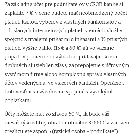
Za základný účet pre podnikateľov v ČSOB banke si
zaplatíte 7 €, v cene budete mať neobmedzený počet
platieb kartou, výberov z vlastných bankomatov a
odoslaných internetových platieb v eurách, služby
spojené s trvalými príkazmi a inkasami a 35 prijatých
platieb. Vyššie balíky (15 € a 60 €) sú vo väčšine
prípadov pomerne nevýhodné, pridávajú okrem
drobných služieb len zľavy za prepojenie s účtovným
systémom firmy alebo komplexnú správu vlastných
účtov vedených aj vo viacerých bankách. Operácie s
hotovosťou sú všeobecne spojené s vysokými
poplatkami.
Účty môžete mať so zľavou 50 %, ak bude váš
mesačný kreditný obrat minimálne 3 000 € a zároveň
zrealizujete aspoň 5 (fyzická osoba - podnikateľ)