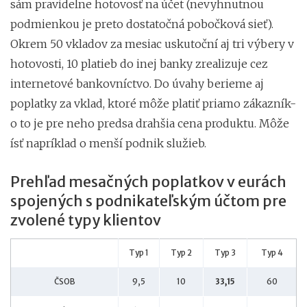
sám pravidelne hotovosť na účet (nevyhnutnou
podmienkou je preto dostatočná pobočková sieť).
Okrem 50 vkladov za mesiac uskutoční aj tri výbery v
hotovosti, 10 platieb do inej banky zrealizuje cez
internetové bankovníctvo. Do úvahy berieme aj
poplatky za vklad, ktoré môže platiť priamo zákazník-
o to je pre neho predsa drahšia cena produktu. Môže
ísť napríklad o menší podnik služieb.
Prehľad mesačných poplatkov v eurách
spojených s podnikateľským účtom pre
zvolené typy klientov
Typ 1
Typ 2
Typ 3
Typ 4
ČSOB
9,5
10
33,15
60