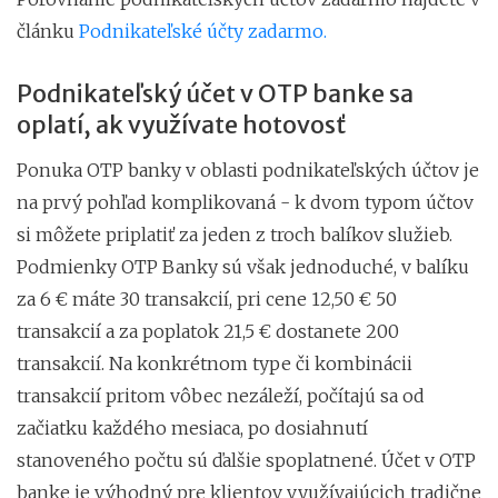
článku
Podnikateľské účty zadarmo.
Podnikateľský účet v OTP banke sa
oplatí, ak využívate hotovosť
Ponuka OTP banky v oblasti podnikateľských účtov je
na prvý pohľad komplikovaná - k dvom typom účtov
si môžete priplatiť za jeden z troch balíkov služieb.
Podmienky OTP Banky sú však jednoduché, v balíku
za 6 € máte 30 transakcií, pri cene 12,50 € 50
transakcií a za poplatok 21,5 € dostanete 200
transakcií. Na konkrétnom type či kombinácii
transakcií pritom vôbec nezáleží, počítajú sa od
začiatku každého mesiaca, po dosiahnutí
stanoveného počtu sú ďalšie spoplatnené. Účet v OTP
banke je výhodný pre klientov využívajúcich tradične