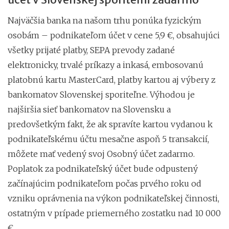
Najväčšia banka na našom trhu ponúka fyzickým
osobám – podnikateľom účet v cene 5,9 €, obsahujúci
všetky prijaté platby, SEPA prevody zadané
elektronicky, trvalé príkazy a inkasá, embosovanú
platobnú kartu MasterCard, platby kartou aj výbery z
bankomatov Slovenskej sporiteľne. Výhodou je
najširšia sieť bankomatov na Slovensku a
predovšetkým fakt, že ak spravíte kartou vydanou k
podnikateľskému účtu mesačne aspoň 5 transakcií,
môžete mať vedený svoj Osobný účet zadarmo.
Poplatok za podnikateľský účet bude odpustený
začínajúcim podnikateľom počas prvého roku od
vzniku oprávnenia na výkon podnikateľskej činnosti,
ostatným v prípade priemerného zostatku nad 10 000
€.