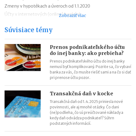
Zmeny v hypotékach a úveroch od 1.1.2020
Účty v internetových (online) bankách
Zobraziť viac
Živnostník a dôchodok - ako si zabezpečiť slušnú penziu?
Súvisiace témy
Podnikateľské úvery s podporou európskych inštitúcií
Mladomanželská pôžička - úver zo Štátneho fondu rozvoja
bývania
Prenos podnikateľského účtu
do inej banky: ako prebieha?
Porovnanie portálov poskytujúcich kolektívne pôžičky
Prenos podnikateľského účtu do inej banky
nemusí byť komplikovaný. Pozrite sa, čo vybaví
banka za vás, čo musíte riešiť sami a na čo si dať
pri prenose účtu pozor.
Transakčná daň v kocke
Transakčná daň od 1.4.2025 priniesla nové
povinnosti, ale aj mnohé otázky. Čo dani
(ne)podlieha, čo sú preúčtované náklady a
kedy daň odvádza podnikateľ? Súhrn
podstatných informácií.