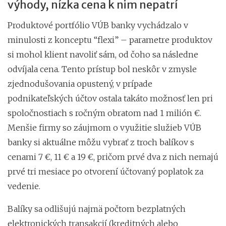
výhody, nízka cena k nim nepatrí
Produktové portfólio VÚB banky vychádzalo v
minulosti z konceptu “flexi” – parametre produktov
si mohol klient navoliť sám, od čoho sa následne
odvíjala cena. Tento prístup bol neskôr v zmysle
zjednodušovania opustený, v prípade
podnikateľských účtov ostala takáto možnosť len pri
spoločnostiach s ročným obratom nad 1 milión €.
Menšie firmy so záujmom o využitie služieb VÚB
banky si aktuálne môžu vybrať z troch balíkov s
cenami 7 €, 11 € a 19 €, pričom prvé dva z nich nemajú
prvé tri mesiace po otvorení účtovaný poplatok za
vedenie.
Balíky sa odlišujú najmä počtom bezplatných
elektronických transakcií (kreditných alebo