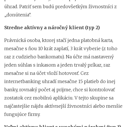
úhrad. Patriť sem budú predovšetkým živnostníci z
„donútenia“.
Stredne aktívny a náročný klient (typ 2)
Právnická osoba, ktorej stačí jedna platobná karta,
mesačne s ňou 10 krát zaplatí, 3 krát vyberie (z toho
raz z cudzieho bankomatu). Na účte má nastavený
jeden súhlas s inkasom a jeden trvalý príkaz, raz
mesačne si na účet vloží hotovosť. Cez
internetbanking uhradí mesačne 15 platieb do inej
banky, rovnaký počet aj prijme, chce si kontrolovať
zostatok cez mobilnú aplikáciu. V tejto skupine sa
najčastejšie nájdu aktívnejší živnostníci alebo menšie
fungujúce firmy.
Veľmi aktívny klient s vysokými nárokmi (typ 3)