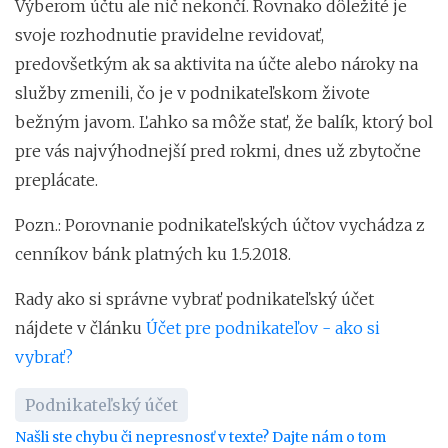
Výberom účtu ale nič nekončí. Rovnako dôležité je
svoje rozhodnutie pravidelne revidovať,
predovšetkým ak sa aktivita na účte alebo nároky na
služby zmenili, čo je v podnikateľskom živote
bežným javom. Ľahko sa môže stať, že balík, ktorý bol
pre vás najvýhodnejší pred rokmi, dnes už zbytočne
preplácate.
Pozn.: Porovnanie podnikateľských účtov vychádza z
cenníkov bánk platných ku 1.5.2018.
Rady ako si správne vybrať podnikateľský účet
nájdete v článku
Účet pre podnikateľov - ako si
vybrať?
Podnikateľský účet
Našli ste chybu či nepresnosť v texte? Dajte nám o tom