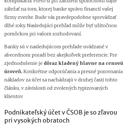
komplikácia. Preto si pri založení spoločnosti dajte
záležať na tom, ktorej banke správu financií vašej
firmy zveríte. Bude vás pravdepodobne sprevádzať
dlhé roky. Nasledujúci prehľad môže byť užitočnou
pomôckou pri vašom rozhodovaní.
Banky sú v nasledujúcom prehľade uvádzané v
abecednom poradí bez akejkoľvek preferencie. Pre
zjednodušenie je
dôraz kladený hlavne na cenovú
úroveň.
Konkrétne odporúčania a presné porovnania
nákladov za účet sa nachádzajú v druhej časti tohto
článku, v závislosti od zvolených typizovaných
klientov.
Podnikateľský účet v ČSOB je so zľavou
pri vysokých obratoch