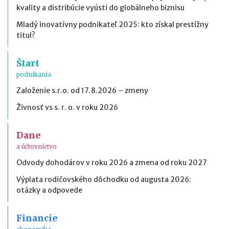
kvality a distribúcie vyústi do globálneho biznisu
Mladý inovatívny podnikateľ 2025: kto získal prestížny
titul?
Štart
podnikania
Založenie s.r.o. od 17.8.2026 – zmeny
Živnosť vs s. r. o. v roku 2026
Dane
a účtovníctvo
Odvody dohodárov v roku 2026 a zmena od roku 2027
Výplata rodičovského dôchodku od augusta 2026:
otázky a odpovede
Financie