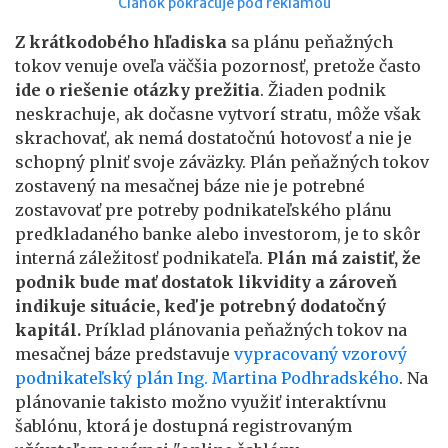
Článok pokračuje pod reklamou
Z krátkodobého hľadiska
sa plánu peňažných
tokov venuje oveľa väčšia pozornosť, pretože často
ide o riešenie otázky prežitia
. Žiaden podnik
neskrachuje, ak dočasne vytvorí stratu, môže však
skrachovať, ak nemá dostatočnú hotovosť a nie je
schopný plniť svoje záväzky. Plán peňažných tokov
zostavený na mesačnej báze nie je potrebné
zostavovať pre potreby podnikateľského plánu
predkladaného banke alebo investorom, je to skôr
interná záležitosť podnikateľa.
Plán má zaistiť, že
podnik bude mať dostatok likvidity a zároveň
indikuje situácie, keď je potrebný dodatočný
kapitál.
Príklad plánovania peňažných tokov na
mesačnej báze predstavuje
vypracovaný vzorový
podnikateľský plán Ing. Martina Podhradského
. Na
plánovanie takisto možno využiť interaktívnu
šablónu, ktorá je dostupná registrovaným