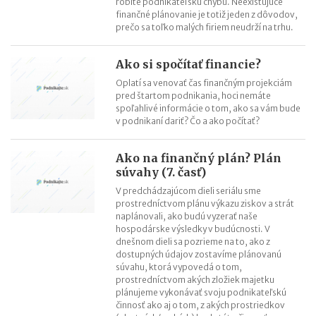
robíte podnikateľskú chybu. Neexistujúce
Mýty o dôchodkovej prognóze a riešenie sporných situácií
finančné plánovanie je totiž jeden z dôvodov,
prečo sa toľko malých firiem neudrží na trhu.
Kedy vznikajú absolventom škôl povinnosti voči Sociálnej
poisťovni?
Ako si spočítať financie?
Oplatí sa venovať čas finančným projekciám
pred štartom podnikania, hoci nemáte
spoľahlivé informácie o tom, ako sa vám bude
v podnikaní dariť? Čo a ako počítať?
Ako na finančný plán? Plán
súvahy (7. časť)
V predchádzajúcom dieli seriálu sme
prostredníctvom plánu výkazu ziskov a strát
naplánovali, ako budú vyzerať naše
hospodárske výsledky v budúcnosti. V
dnešnom dieli sa pozrieme na to, ako z
dostupných údajov zostavíme plánovanú
súvahu, ktorá vypovedá o tom,
prostredníctvom akých zložiek majetku
plánujeme vykonávať svoju podnikateľskú
činnosť ako aj o tom, z akých prostriedkov