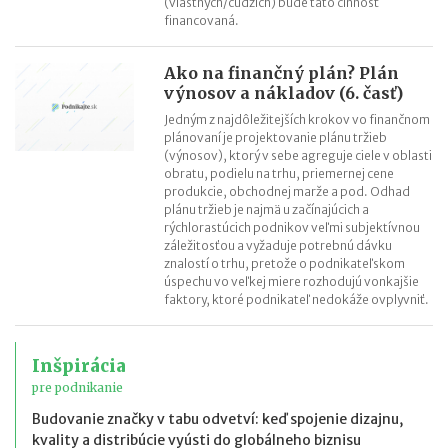
(vlastných/cudzích) bude táto činnosť
financovaná.
Ako na finančný plán? Plán
výnosov a nákladov (6. časť)
Jedným z najdôležitejších krokov vo finančnom
plánovaní je projektovanie plánu tržieb
(výnosov), ktorý v sebe agreguje ciele v oblasti
obratu, podielu na trhu, priemernej cene
produkcie, obchodnej marže a pod. Odhad
plánu tržieb je najmä u začínajúcich a
rýchlorastúcich podnikov veľmi subjektívnou
záležitosťou a vyžaduje potrebnú dávku
znalostí o trhu, pretože o podnikateľskom
úspechu vo veľkej miere rozhodujú vonkajšie
faktory, ktoré podnikateľ nedokáže ovplyvniť.
Inšpirácia
pre podnikanie
Budovanie značky v tabu odvetví: keď spojenie dizajnu,
kvality a distribúcie vyústi do globálneho biznisu