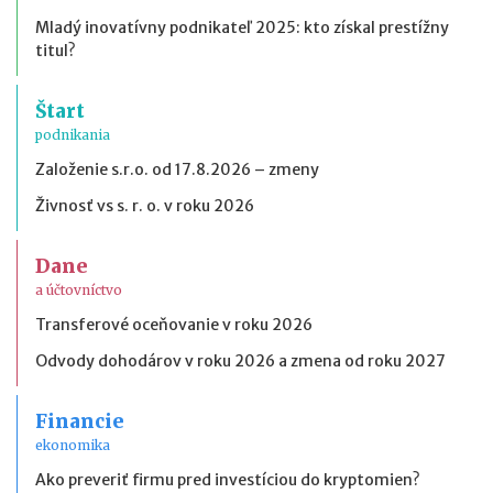
Mladý inovatívny podnikateľ 2025: kto získal prestížny
titul?
Štart
podnikania
Založenie s.r.o. od 17.8.2026 – zmeny
Živnosť vs s. r. o. v roku 2026
Dane
a účtovníctvo
Transferové oceňovanie v roku 2026
Odvody dohodárov v roku 2026 a zmena od roku 2027
Financie
ekonomika
Ako preveriť firmu pred investíciou do kryptomien?