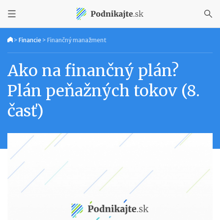
>
Financie
>
Finančný manažment
Ako na finančný plán?
Plán peňažných tokov (8.
časť)