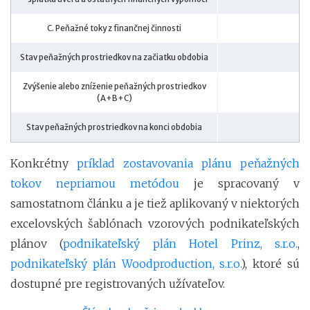
C. Peňažné toky z finančnej činnosti
Stav peňažných prostriedkov na začiatku obdobia
Zvýšenie alebo zníženie peňažných prostriedkov
(A+B+C)
Stav peňažných prostriedkov na konci obdobia
Konkrétny
príklad zostavovania plánu peňažných
tokov nepriamou metódou
je spracovaný v
samostatnom článku a je tiež aplikovaný v niektorých
excelovských šablónach vzorových podnikateľských
plánov (
podnikateľský plán Hotel Prinz, s.r.o.
,
podnikateľský plán Woodproduction, s.r.o.
), ktoré sú
dostupné pre registrovaných užívateľov.