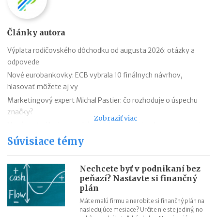
Články autora
Výplata rodičovského dôchodku od augusta 2026: otázky a
odpovede
Nové eurobankovky: ECB vybrala 10 finálnych návrhov,
hlasovať môžete aj vy
Marketingový expert Michal Pastier: čo rozhoduje o úspechu
značky?
Zobraziť viac
Nová metodika k rovnakému odmeňovaniu: ako postupovať pri
hodnotení pracovných miest
Súvisiace témy
Kontroly odpočtu DPH pri autách na podnikanie
Kontroly influencerov a tvorcov digitálneho obsahu: finančná
Nechcete byť v podnikaní bez
správa sa zameria na ich príjmy
peňazí? Nastavte si finančný
plán
Zmeny v e-faktúre: štát ju opravuje ešte pred zavedením
VÚB mení podmienky firemných debetných a kreditných kariet
Máte malú firmu a nerobíte si finančný plán na
nasledujúce mesiace? Určite nie ste jediný, no
od 1.7.2026