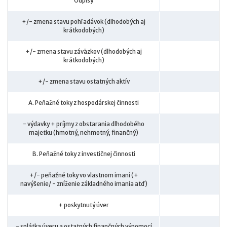
Odpisy
+/- zmena stavu pohľadávok (dlhodobých aj
krátkodobých)
+/- zmena stavu záväzkov (dlhodobých aj
krátkodobých)
+/- zmena stavu ostatných aktív
A. Peňažné toky z hospodárskej činnosti
- výdavky + príjmy z obstarania dlhodobého
majetku (hmotný, nehmotný, finančný)
B. Peňažné toky z investičnej činnosti
+/- peňažné toky vo vlastnom imaní (+
navýšenie/ - zníženie základného imania atď)
+ poskytnutý úver
- splátka úveru a ostatných finančných výpomocí