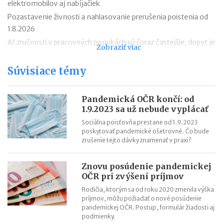
elektromobilov aj nabíjačiek
Pozastavenie živnosti a nahlasovanie prerušenia poistenia od
1.8.2026
AI zručnosti v pracovných ponukách sú čoraz častejšie, dopyt je
Zobraziť viac
aj mimo IT
Návrat z dovolenky mimo EÚ: čo si možno priniesť bez platenia
Súvisiace témy
daní a cla
Nové pravidlá EÚ v leteckej doprave: zlepšenie práv pre
Pandemická OČR končí: od
cestujúcich
1.9.2023 sa už nebude vyplácať
Riziká lacného „značkového“ tovaru: strata peňazí aj ohrozenie
Sociálna poisťovňa prestane od 1.9.2023
zdravia
poskytovať pandemické ošetrovné. Čo bude
zrušenie tejto dávky znamenať v praxi?
Nové pravidlá kontroly PZP od 1.8.2026
Nárok na daňový bonus či platenie poistného: pravidlá a
Znovu posúdenie pandemickej
termíny po skončení školského roka
OČR pri zvýšení príjmov
OČR cez letné prázdniny a zmena tlačiva v roku 2026
Rodičia, ktorým sa od roku 2020 zmenila výška
príjmov, môžu požiadať o nové posúdenie
pandemickej OČR. Postup, formulár žiadosti aj
podmienky.