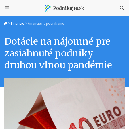
>
Financie
>
Financie na podnikanie
Dotácie na nájomné pre
zasiahnuté podniky
druhou vlnou pandémie