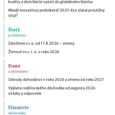
kvality a distribúcie vyústi do globálneho biznisu
Mladý inovatívny podnikateľ 2025: kto získal prestížny
titul?
Štart
podnikania
Založenie s.r.o. od 17.8.2026 – zmeny
Živnosť vs s. r. o. v roku 2026
Dane
a účtovníctvo
Odvody dohodárov v roku 2026 a zmena od roku 2027
Výplata rodičovského dôchodku od augusta 2026:
otázky a odpovede
Financie
ekonomika