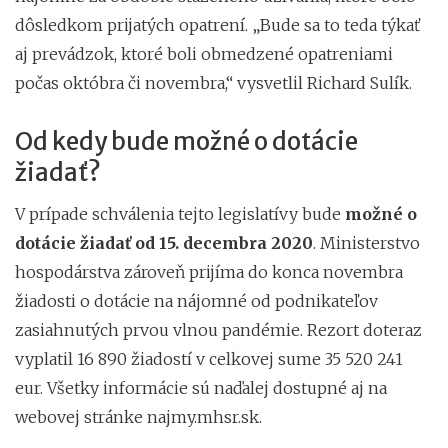
dôsledkom prijatých opatrení. „Bude sa to teda týkať
aj prevádzok, ktoré boli obmedzené opatreniami
počas októbra či novembra,“ vysvetlil Richard Sulík.
Od kedy bude možné o dotácie
žiadať?
V prípade schválenia tejto legislatívy bude
možné o
dotácie žiadať od 15. decembra 2020
. Ministerstvo
hospodárstva zároveň prijíma do konca novembra
žiadosti o dotácie na nájomné od podnikateľov
zasiahnutých prvou vlnou pandémie. Rezort doteraz
vyplatil 16 890 žiadostí v celkovej sume 35 520 241
eur. Všetky informácie sú naďalej dostupné aj na
webovej stránke najmy.mhsr.sk.