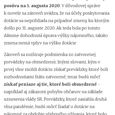
posúva na 1. augusta 2020
. V dôvodovej správe
k novele sa zároveň uvádza, že na účely poskytovania
dotácie sa neprihliada na prípadné zmeny, ku ktorým
došlo po 31. auguste 2020. Ak teda bola po tomto
dátume dohodnutá úprava výšky nájomného, takáto
zmena nemá vplyv na výšku dotácie
Zároveň sa rozširuje podmienka zo zatvorenej
prevádzky na obmedzenú. Inými slovami, kým v
prvej vlne mohli dotáciu získať prevádzky, ktoré boli
rozhodnutiami štátu zatvorené, teraz budú môcť
získať peniaze aj tie, ktoré boli obmedzené
-
napríklad aj zákazom pohybu občanov na základe
uznesenia vlády SR. Prevádzky, ktoré zasiahla druhá
vlna pandémie, budú môcť žiadať o dotácie na
nájomné za obdobie sťaženého užívania, ktoré bolo