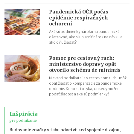
Pandemická OČR počas
epidémie respiračných
ochorení
Aké sú podmienky nároku na pandemické
ošetrovné, ako si uplatniť nárok na dávku a
ako o ňu žiadať?
Pomoc pre cestovný ruch:
ministerstvo dopravy opäť
otvorilo schému de minimis
Niektorí podnikatelia v cestovnom ruchu môžu
opäť žiadať o kompenzácie za pandemické
obdobie. Koho sa to týka, dokedy možno
podať žiadosť a aké sú podmienky?
Inšpirácia
pre podnikanie
Budovanie značky v tabu odvetví: keď spojenie dizajnu,