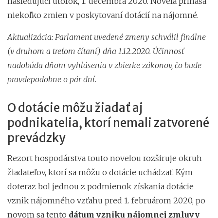
nasledujúci utorok, 1. decembra 2020. Novela prináša
niekoľko zmien v poskytovaní dotácií na nájomné.
Aktualizácia: Parlament uvedené zmeny schválil finálne
(v druhom a treťom čítaní) dňa 1.12.2020. Účinnosť
nadobúda dňom vyhlásenia v zbierke zákonov, čo bude
pravdepodobne o pár dní.
O dotácie môžu žiadať aj
podnikatelia, ktorí nemali zatvorené
prevádzky
Rezort hospodárstva touto novelou rozširuje okruh
žiadateľov, ktorí sa môžu o dotácie uchádzať. Kým
doteraz bol jednou z podmienok získania dotácie
vznik nájomného vzťahu pred 1. februárom 2020, po
novom sa tento
dátum vzniku nájomnej zmluvy