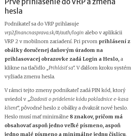
Prvé prihlásenie do VRP a zmena
hesla
Podnikateľ sa do VRP prihlasuje
vrp2.financnasprava.sk/#/auth/login
alebo v aplikácii
VRP 2 v mobilnom zariadení. Pri prvom
prihlásení z
obálky doručenej daňovým úradom na
prihlasovacej obrazovke zadá Login a Heslo,
a
klikne na tlačidlo
„Prihlásiť sa“.
V ďalšom kroku systém
vyžiada zmenu hesla.
V rámci tejto zmeny podnikateľ zadá PIN kód, ktorý
uviedol v „
Žiadosti o pridelenie kódu pokladnice e-kasa
klient
“, pôvodné heslo z obálky a dvakrát nové heslo.
Heslo musí mať minimálne
8 znakov, pričom má
obsahovať aspoň jedno veľké písmeno, aspoň
jedno malé písmeno a minimálne jednu číslicu
,