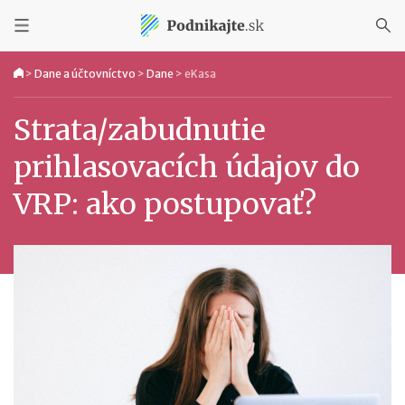
>
Dane a účtovníctvo
>
Dane
>
eKasa
Strata/zabudnutie
prihlasovacích údajov do
VRP: ako postupovať?