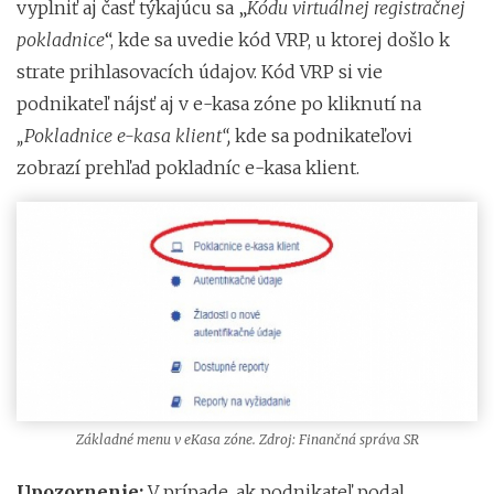
vyplniť aj časť týkajúcu sa „
Kódu virtuálnej registračnej
pokladnice
“, kde sa uvedie kód VRP, u ktorej došlo k
strate prihlasovacích údajov. Kód VRP si vie
podnikateľ nájsť aj v e-kasa zóne po kliknutí na
„Pokladnice e-kasa klient“,
kde sa podnikateľovi
zobrazí prehľad pokladníc e-kasa klient.
Základné menu v eKasa zóne. Zdroj: Finančná správa SR
Upozornenie:
V prípade, ak podnikateľ podal