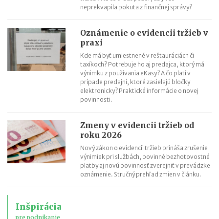
neprekvapila pokuta z finančnej správy?
Oznámenie o evidencii tržieb v
praxi
Kde má byť umiestnené v reštauráciách či
taxíkoch? Potrebuje ho aj predajca, ktorý má
výnimku z používania eKasy? A čo platí v
prípade predajní, ktoré zasielajú bločky
elektronicky? Praktické informácie o novej
povinnosti.
Zmeny v evidencii tržieb od
roku 2026
Nový zákon o evidencii tržieb prináša zrušenie
výnimiek pri službách, povinné bezhotovostné
platby aj novú povinnosť zverejniť v prevádzke
oznámenie. Stručný prehľad zmien v článku.
Inšpirácia
pre podnikanie