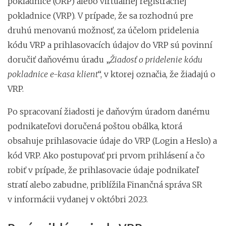
pokladnice (ORP) alebo virtuálnej registračnej
pokladnice (VRP). V prípade, že sa rozhodnú pre
druhú menovanú možnosť, za účelom pridelenia
kódu VRP a prihlasovacích údajov do VRP sú povinní
doručiť daňovému úradu „
Žiadosť o pridelenie kódu
pokladnice e-kasa klient
“, v ktorej označia, že žiadajú o
VRP.
Po spracovaní žiadosti je daňovým úradom danému
podnikateľovi doručená poštou obálka, ktorá
obsahuje prihlasovacie údaje do VRP (Login a Heslo) a
kód VRP. Ako postupovať pri prvom prihlásení a čo
robiť v prípade, že prihlasovacie údaje podnikateľ
stratí alebo zabudne, priblížila Finančná správa SR
v informácii vydanej v októbri 2023.