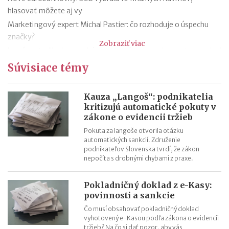
hlasovať môžete aj vy
Marketingový expert Michal Pastier: čo rozhoduje o úspechu
značky?
Zobraziť viac
Nová metodika k rovnakému odmeňovaniu: ako postupovať pri
hodnotení pracovných miest
Súvisiace témy
Kontroly odpočtu DPH pri autách na podnikanie
Kontroly influencerov a tvorcov digitálneho obsahu: finančná
Kauza „Langoš“: podnikatelia
správa sa zameria na ich príjmy
kritizujú automatické pokuty v
zákone o evidencii tržieb
Zmeny v e-faktúre: štát ju opravuje ešte pred zavedením
VÚB mení podmienky firemných debetných a kreditných kariet
Pokuta za langoše otvorila otázku
automatických sankcií. Združenie
od 1.7.2026
podnikateľov Slovenska tvrdí, že zákon
Mýty o dôchodkovej prognóze a riešenie sporných situácií
nepočíta s drobnými chybami z praxe.
Kedy vznikajú absolventom škôl povinnosti voči Sociálnej
poisťovni?
Pokladničný doklad z e-Kasy:
povinnosti a sankcie
Čo musí obsahovať pokladničný doklad
vyhotovený e-Kasou podľa zákona o evidencii
tržieb? Na čo si dať pozor, aby vás