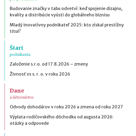
Budovanie značky v tabu odvetví: keď spojenie dizajnu,
kvality a distribúcie vyústi do globálneho biznisu
Mladý inovatívny podnikateľ 2025: kto získal prestížny
titul?
Štart
podnikania
Založenie s.r.o. od 17.8.2026 – zmeny
Živnosť vs s. r. o. v roku 2026
Dane
a účtovníctvo
Odvody dohodárov v roku 2026 a zmena od roku 2027
Výplata rodičovského dôchodku od augusta 2026:
otázky a odpovede