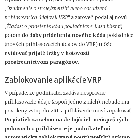
„Oznámenie o strate/zneužití alebo odcudzení
prihlasovacích údajov k VRP“
a zároveň podal aj novú
„Žiadosť o pridelenie kódu pokladnice e-kasa klient“,
potom
do doby pridelenia nového kódu
pokladnice
(nových prihlasovacích údajov do VRP) môže
evidovať prijaté tržby v hotovosti
prostredníctvom paragónov
.
Zablokovanie aplikácie VRP
V prípade, že podnikateľ zadáva nesprávne
prihlasovacie údaje (aspoň jedno z nich), nebude mu
povolený vstup do VRP a prihlásenie musí zopakovať.
Po piatich za sebou nasledujúcich neúspešných
pokusoch o prihlásenie je podnikateľovi
automaticky zablokovaný
používateľský prístup