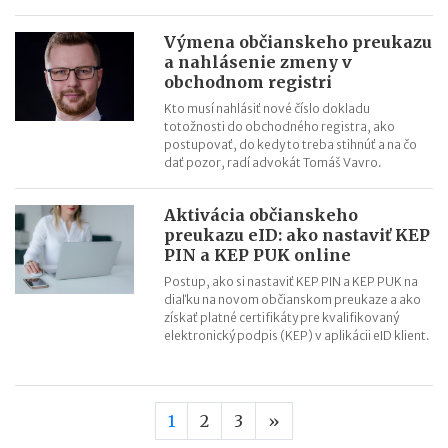
Výmena občianskeho preukazu
a nahlásenie zmeny v
obchodnom registri
Kto musí nahlásiť nové číslo dokladu
totožnosti do obchodného registra, ako
postupovať, do kedy to treba stihnúť a na čo
dať pozor, radí advokát Tomáš Vavro.
Aktivácia občianskeho
preukazu eID: ako nastaviť KEP
PIN a KEP PUK online
Postup, ako si nastaviť KEP PIN a KEP PUK na
diaľku na novom občianskom preukaze a ako
získať platné certifikáty pre kvalifikovaný
elektronický podpis (KEP) v aplikácii eID klient.
Nasledujúca strana
1
2
3
»