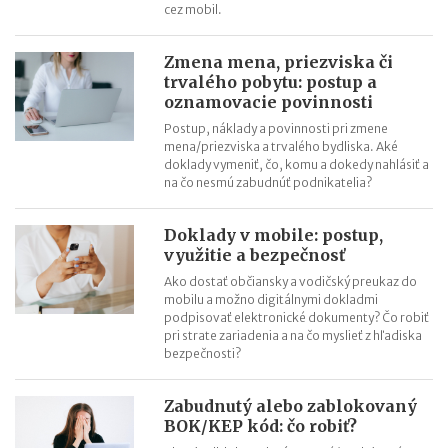
cez mobil.
Zmena mena, priezviska či
trvalého pobytu: postup a
oznamovacie povinnosti
Postup, náklady a povinnosti pri zmene
mena/priezviska a trvalého bydliska. Aké
doklady vymeniť, čo, komu a dokedy nahlásiť a
na čo nesmú zabudnúť podnikatelia?
Doklady v mobile: postup,
využitie a bezpečnosť
Ako dostať občiansky a vodičský preukaz do
mobilu a možno digitálnymi dokladmi
podpisovať elektronické dokumenty? Čo robiť
pri strate zariadenia a na čo myslieť z hľadiska
bezpečnosti?
Zabudnutý alebo zablokovaný
BOK/KEP kód: čo robiť?