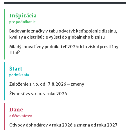
Inšpirácia
pre podnikanie
Budovanie značky v tabu odvetví: keď spojenie dizajnu,
kvality a distribúcie vyústi do globálneho biznisu
Mladý inovatívny podnikateľ 2025: kto získal prestížny
titul?
Štart
podnikania
Založenie s.r.o. od 17.8.2026 – zmeny
Živnosť vs s. r. o. v roku 2026
Dane
a účtovníctvo
Odvody dohodárov v roku 2026 a zmena od roku 2027