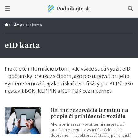
>
Témy
>
eID karta
eID karta
Praktické informácie o tom, kde všade sa dá využiť eID
- občiansky preukaz s čipom, ako postupovať pri jeho
výmene za novší, aj ako získať certifikáty pre KEP či ako
nastaviť BOK, KEP PIN a KEP PUK cez internet.
Online rezervácia termínu na
prepis či prihlásenie vozidla
Ako si online rezervovať termín na prepis či
prihlásenie vozidla a vyhnúť sa čakaniu na
dopravnom inšpektoráte? Stačí aj pár kliknutí