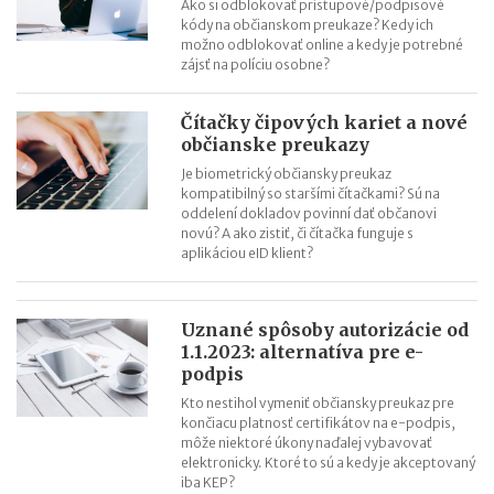
Ako si odblokovať prístupové/podpisové
kódy na občianskom preukaze? Kedy ich
možno odblokovať online a kedy je potrebné
zájsť na políciu osobne?
Čítačky čipových kariet a nové
občianske preukazy
Je biometrický občiansky preukaz
kompatibilný so staršími čítačkami? Sú na
oddelení dokladov povinní dať občanovi
novú? A ako zistiť, či čítačka funguje s
aplikáciou eID klient?
Uznané spôsoby autorizácie od
1.1.2023: alternatíva pre e-
podpis
Kto nestihol vymeniť občiansky preukaz pre
končiacu platnosť certifikátov na e-podpis,
môže niektoré úkony naďalej vybavovať
elektronicky. Ktoré to sú a kedy je akceptovaný
iba KEP?