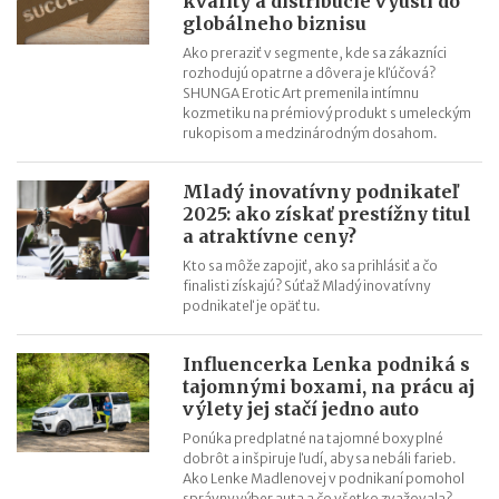
kvality a distribúcie vyústi do
Veronika Kostková: Zo zborovne rovno do ateliéru
globálneho biznisu
Vrátenie tovaru - ako riešia eshopy nechcené produkty
Ako preraziť v segmente, kde sa zákazníci
Ako založiť eshop? Radia Dedoles, Inspio, Isadore a Bubulákovo
rozhodujú opatrne a dôvera je kľúčová?
Klaudia Bednárová (The Bridge): Jazyky učíme v Bratislave a
SHUNGA Erotic Art premenila intímnu
kozmetiku na prémiový produkt s umeleckým
testujeme v Ázii
rukopisom a medzinárodným dosahom.
Mladý inovatívny podnikateľ
2025: ako získať prestížny titul
a atraktívne ceny?
Kto sa môže zapojiť, ako sa prihlásiť a čo
finalisti získajú? Súťaž Mladý inovatívny
podnikateľ je opäť tu.
Influencerka Lenka podniká s
tajomnými boxami, na prácu aj
výlety jej stačí jedno auto
Ponúka predplatné na tajomné boxy plné
dobrôt a inšpiruje ľudí, aby sa nebáli farieb.
Ako Lenke Madlenovej v podnikaní pomohol
správny výber auta a čo všetko zvažovala?