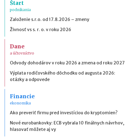
Štart
podnikania
Založenie s.r.o. od 17.8.2026 – zmeny
Živnosť vs s. r. o. v roku 2026
Dane
a účtovníctvo
Odvody dohodárov v roku 2026 a zmena od roku 2027
Výplata rodičovského dôchodku od augusta 2026:
otázky a odpovede
Financie
ekonomika
Ako preveriť firmu pred investíciou do kryptomien?
Nové eurobankovky: ECB vybrala 10 finálnych návrhov,
hlasovať môžete aj vy