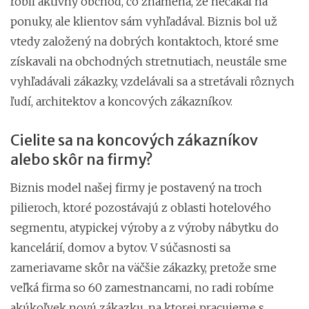
robil aktívny obchod, čo znamená, že nečakal na
ponuky, ale klientov sám vyhľadával. Biznis bol už
vtedy založený na dobrých kontaktoch, ktoré sme
získavali na obchodných stretnutiach, neustále sme
vyhľadávali zákazky, vzdelávali sa a stretávali rôznych
ľudí, architektov a koncových zákazníkov.
Cielite sa na koncových zákazníkov
alebo skôr na firmy?
Biznis model našej firmy je postavený na troch
pilieroch, ktoré pozostávajú z oblasti hotelového
segmentu, atypickej výroby a z výroby nábytku do
kancelárií, domov a bytov. V súčasnosti sa
zameriavame skôr na väčšie zákazky, pretože sme
veľká firma so 60 zamestnancami, no radi robíme
akúkoľvek novú zákazku, na ktorej pracujeme s