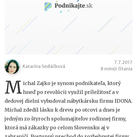
7.7.2017
Katarína Sedláčková
8 minút čítania
M
ichal Zajko je synom podnikateľa, ktorý
hneď po revolúcii využil príležitosť a v
dedovej dielni vybudoval nábytkársku firmu IDONA.
Michal zdedil lásku k drevu po otcovi a dnes je
jedným zo štyroch spolumajiteľov rodinnej firmy,
ktorá má zákazky po celom Slovensku aj v
zahraničí. Postupný prechod do rozbehnutej firmy