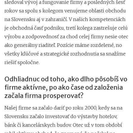
sledoval vývoj a fungovanie firmy a posledných šesť
rokov sa spolu s kolegom venujeme oblasti obchodu
na Slovensku aj v zahraničí. V našich kompetenciách
je obchodná časť podniku, tretí kolega zastrešuje celú
výrobu a zodpovednosť za chod celej firmy nesie otec
ako generálny riaditeľ. Pozície máme rozdelené, no
všetky kľúčové a strategické rozhodnutia sa snažíme
riešiť spoločne.
Odhliadnuc od toho, ako dlho pôsobíš vo
firme aktívne, po ako čase od založenia
začala firma prosperovať?
Našej firme sa začalo dariť po roku 2000, kedy sa na
Slovensku začalo investovať do výstavby hotelov,
bánk či kancelárskych budov. Otec už v tom období