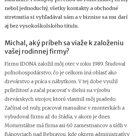
nebol jednoduchý, všetky kontakty a obchodné
stretnutia si vyhľadával sám a v biznise sa mu darí
aj bez vysokoškolského titulu.
Michal, aký príbeh sa viaže k založeniu
vašej rodinnej firmy?
Firmu IDONA založil môj otec v roku 1989. Študoval
poľnohospodárstvo, čo je celkom iná oblasť ako
drevárstvo a práca s nábytkom. V tej dobe využil
príležitosť a začal pracovať v dielni na výrobu
drevárskych strojov, ktorú vlastnil môj pradedo.
Začínal od nuly, pracoval manuálne v monterkách a
vybudoval firmu až do štádia, v akom je dnes.
Momentálne má firma asi 60 zamestnancov a sídli v
Bánovciach nad Bebravou, kde okrem administratívy