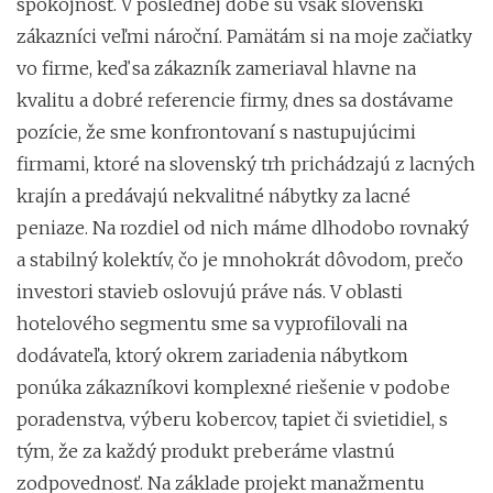
spokojnosť. V poslednej dobe sú však slovenskí
zákazníci veľmi nároční. Pamätám si na moje začiatky
vo firme, keď sa zákazník zameriaval hlavne na
kvalitu a dobré referencie firmy, dnes sa dostávame
pozície, že sme konfrontovaní s nastupujúcimi
firmami, ktoré na slovenský trh prichádzajú z lacných
krajín a predávajú nekvalitné nábytky za lacné
peniaze. Na rozdiel od nich máme dlhodobo rovnaký
a stabilný kolektív, čo je mnohokrát dôvodom, prečo
investori stavieb oslovujú práve nás. V oblasti
hotelového segmentu sme sa vyprofilovali na
dodávateľa, ktorý okrem zariadenia nábytkom
ponúka zákazníkovi komplexné riešenie v podobe
poradenstva, výberu kobercov, tapiet či svietidiel, s
tým, že za každý produkt preberáme vlastnú
zodpovednosť. Na základe projekt manažmentu