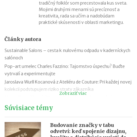
tradičný folklór som precestovala kus sveta.
Mojimi druhými menami sú precíznosť a
kreativita, rada sa učím a nadobúdam
praktické skúsenosti v oblasti marketingu.
Články autora
Sustainable Salons – cesta k nulovému odpadu v kaderníckych
salónoch
Pop-art umelec Charles Fazzino: Tajomstvo úspechu? Buďte
vytrvalí a experimentujte
Jaroslava Wurll Kocanová z Ateliéru de Couture: Pri každej novej
kolekcii podstupujem riziko straty zákazníka
Zobraziť viac
Marta Slosarčíková (Medex): Perníčky troch generácií
Od Taliana kúpili zmrzlináreň Oilá. Dodržiavajú kvalitu aj tradičné
Súvisiace témy
recepty
Michaela Otrusina (Maem Kids): Mama dvojičiek, ktorá popri
Budovanie značky v tabu
práci podniká. Šije hniezda pre bábätká
odvetví: keď spojenie dizajnu,