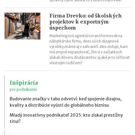
Firma Drevko: od školských
projektov k exportným
úspechom
Marketingovú agentúru transformovali na
nábytkársku firmu, dnes sú ich dizajnové
výrobky známe aj v zahraničí. Ako zisťujú, kam
má zmysel expandovať, čím si v začiatkoch
získali dôveru dodávateľov aj aké je to šéfovať
vlastným rodičom?
Inšpirácia
pre podnikanie
Budovanie značky v tabu odvetví: keď spojenie dizajnu,
kvality a distribúcie vyústi do globálneho biznisu
Mladý inovatívny podnikateľ 2025: kto získal prestížny
titul?