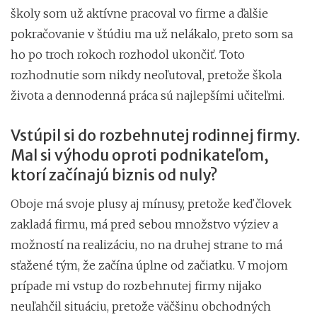
školy som už aktívne pracoval vo firme a ďalšie
pokračovanie v štúdiu ma už nelákalo, preto som sa
ho po troch rokoch rozhodol ukončiť. Toto
rozhodnutie som nikdy neoľutoval, pretože škola
života a dennodenná práca sú najlepšími učiteľmi.
Vstúpil si do rozbehnutej rodinnej firmy.
Mal si výhodu oproti podnikateľom,
ktorí začínajú biznis od nuly?
Oboje má svoje plusy aj mínusy, pretože keď človek
zakladá firmu, má pred sebou množstvo výziev a
možností na realizáciu, no na druhej strane to má
sťažené tým, že začína úplne od začiatku. V mojom
prípade mi vstup do rozbehnutej firmy nijako
neuľahčil situáciu, pretože väčšinu obchodných