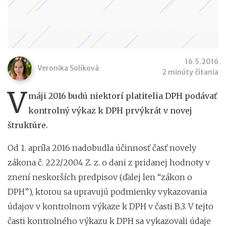
16.5.2016
Veronika Solíková
2 minúty čítania
V
máji 2016 budú niektorí platitelia DPH podávať
kontrolný výkaz k DPH prvýkrát v novej
štruktúre.
Od 1. apríla 2016 nadobudla účinnosť časť novely
zákona č. 222/2004 Z. z. o dani z pridanej hodnoty v
znení neskorších predpisov (ďalej len “zákon o
DPH”), ktorou sa upravujú podmienky vykazovania
údajov v kontrolnom výkaze k DPH v časti B.3. V tejto
časti kontrolného výkazu k DPH sa vykazovali údaje