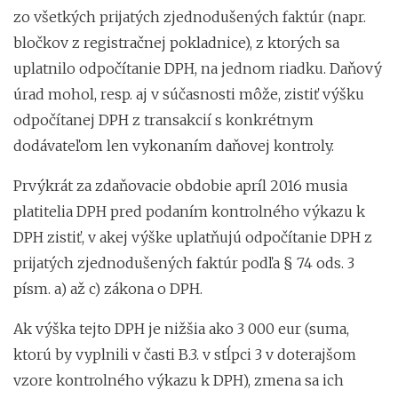
zo všetkých prijatých zjednodušených faktúr (napr.
bločkov z registračnej pokladnice), z ktorých sa
uplatnilo odpočítanie DPH, na jednom riadku. Daňový
úrad mohol, resp. aj v súčasnosti môže, zistiť výšku
odpočítanej DPH z transakcií s konkrétnym
dodávateľom len vykonaním daňovej kontroly.
Prvýkrát za zdaňovacie obdobie apríl 2016 musia
platitelia DPH pred podaním kontrolného výkazu k
DPH zistiť, v akej výške uplatňujú odpočítanie DPH z
prijatých zjednodušených faktúr podľa § 74 ods. 3
písm. a) až c) zákona o DPH.
Ak výška tejto DPH je nižšia ako 3 000 eur (suma,
ktorú by vyplnili v časti B.3. v stĺpci 3 v doterajšom
vzore kontrolného výkazu k DPH), zmena sa ich