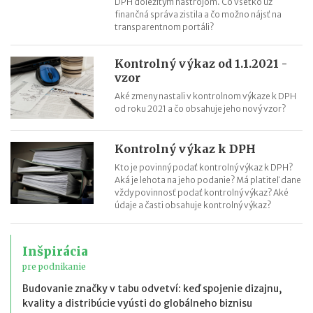
DPH dôležitým nástrojom. Čo všetko už
finančná správa zistila a čo možno nájsť na
transparentnom portáli?
Kontrolný výkaz od 1.1.2021 -
vzor
Aké zmeny nastali v kontrolnom výkaze k DPH
od roku 2021 a čo obsahuje jeho nový vzor?
Kontrolný výkaz k DPH
Kto je povinný podať kontrolný výkaz k DPH?
Aká je lehota na jeho podanie? Má platiteľ dane
vždy povinnosť podať kontrolný výkaz? Aké
údaje a časti obsahuje kontrolný výkaz?
Inšpirácia
pre podnikanie
Budovanie značky v tabu odvetví: keď spojenie dizajnu,
kvality a distribúcie vyústi do globálneho biznisu