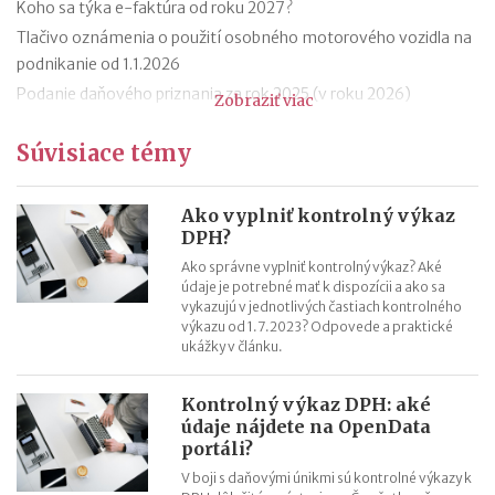
Koho sa týka e-faktúra od roku 2027?
Tlačivo oznámenia o použití osobného motorového vozidla na
podnikanie od 1.1.2026
Podanie daňového priznania za rok 2025 (v roku 2026)
Zobraziť viac
Zmeny v evidencii tržieb od roku 2026
Súvisiace témy
Stravné (diéty) od 1.12.2025
Zmeny v sociálnom poistení SZČO od 1.1.2026
Odvodová odpočítateľná položka z príjmu trénerov od 1.1.2026
Ako vyplniť kontrolný výkaz
DPH?
11 mýtov o dôchodkoch
Ako správne vyplniť kontrolný výkaz? Aké
údaje je potrebné mať k dispozícii a ako sa
vykazujú v jednotlivých častiach kontrolného
výkazu od 1.7.2023? Odpovede a praktické
ukážky v článku.
Kontrolný výkaz DPH: aké
údaje nájdete na OpenData
portáli?
V boji s daňovými únikmi sú kontrolné výkazy k