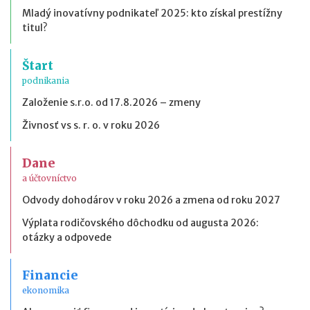
Mladý inovatívny podnikateľ 2025: kto získal prestížny
titul?
Štart
podnikania
Založenie s.r.o. od 17.8.2026 – zmeny
Živnosť vs s. r. o. v roku 2026
Dane
a účtovníctvo
Odvody dohodárov v roku 2026 a zmena od roku 2027
Výplata rodičovského dôchodku od augusta 2026:
otázky a odpovede
Financie
ekonomika