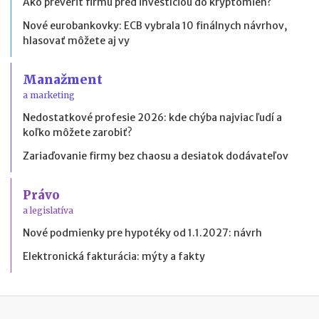
Ako preveriť firmu pred investíciou do kryptomien?
Nové eurobankovky: ECB vybrala 10 finálnych návrhov,
hlasovať môžete aj vy
Manažment
a marketing
Nedostatkové profesie 2026: kde chýba najviac ľudí a
koľko môžete zarobiť?
Zariaďovanie firmy bez chaosu a desiatok dodávateľov
Právo
a legislatíva
Nové podmienky pre hypotéky od 1.1.2027: návrh
Elektronická fakturácia: mýty a fakty