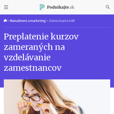
>
Manažment a marketing
>
Zamestnanci a HR
Preplatenie kurzov
zameraných na
vzdelávanie
zamestnancov