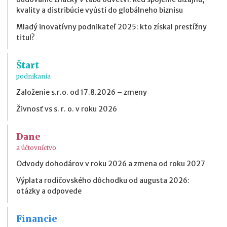
kvality a distribúcie vyústi do globálneho biznisu
Mladý inovatívny podnikateľ 2025: kto získal prestížny
titul?
Štart
podnikania
Založenie s.r.o. od 17.8.2026 – zmeny
Živnosť vs s. r. o. v roku 2026
Dane
a účtovníctvo
Odvody dohodárov v roku 2026 a zmena od roku 2027
Výplata rodičovského dôchodku od augusta 2026:
otázky a odpovede
Financie