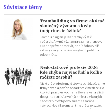
Návrat z dovolenky mimo EÚ: čo si možno priniesť bez platenia
Súvisiace témy
daní a cla
Nové pravidlá EÚ v leteckej doprave: zlepšenie práv pre
Teambuilding vo firme: aký má
cestujúcich
skutočný význam a kedy
(ne)prinesie úžitok?
Riziká lacného „značkového“ tovaru: strata peňazí aj ohrozenie
zdravia
Teambuilding nie je len firemný výlet či
večierok. Aký má význam pre zamestnancov,
Nové pravidlá kontroly PZP od 1.8.2026
ako ho správne nastaviť, podľa čoho zvoliť
Nárok na daňový bonus či platenie poistného: pravidlá a
aktivity a akým chybám sa vyhnúť, priblížila
odborníčka.
termíny po skončení školského roka
OČR cez letné prázdniny a zmena tlačiva v roku 2026
Nedostatkové profesie 2026:
kde chýba najviac ľudí a koľko
môžete zarobiť?
Niektoré profesie majú stovky uchádzačov, iné
firmy nevedia pozície obsadiť celé mesiace. Po
ktorých pracovníkoch je na Slovensku najväčší
dopyt, kde sú tisíce voľných miest a v ktorých
nedostatkových povolaniach sa zarába
najviac? Nový Barometer trhu práce ukazuje,