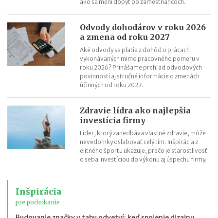
ako sa mení dopyt po zamestnancoch.
Odvody dohodárov v roku 2026
a zmena od roku 2027
Aké odvody sa platia z dohôd o prácach
vykonávaných mimo pracovného pomeru v
roku 2026? Prinášame prehľad odvodových
povinností aj stručné informácie o zmenách
účinných od roku 2027.
Zdravie lídra ako najlepšia
investícia firmy
Líder, ktorý zanedbáva vlastné zdravie, môže
nevedomky oslabovať celý tím. Inšpirácia z
elitného športu ukazuje, prečo je starostlivosť
o seba investíciou do výkonu aj úspechu firmy.
Inšpirácia
pre podnikanie
Budovanie značky v tabu odvetví: keď spojenie dizajnu,