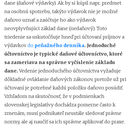
dane (daňové výdavky). Ak by si kúpil napr. predmet
na osobnú spotrebu, takýto výdavok nie je možné
daňovo uznať a zaúčtuje ho ako výdavok
neovplyvňujúci základ dane (nedaňový). Toto
triedenie sa uskutočňuje hneď pri účtovaní príjmov a
výdavkov
do
peňažného denníka
.
Jednoduché
účtovníctvo je typické daňové účtovníctvo, ktoré
sa zameriava na správne vyčíslenie základu
dane.
Vedenie jednoduchého účtovníctva vyžaduje
dôkladné ovládanie daňových zákonov, pretože už pri
účtovaní je potrebné každú položku daňovo posúdiť.
Vzhľadom na skutočnosť, že v podmienkach
slovenskej legislatívy dochádza pomerne často k
zmenám, musí podnikateľ neustále sledovať právne
normy, ale aj naučiť sa ich správne aplikovať do praxe.