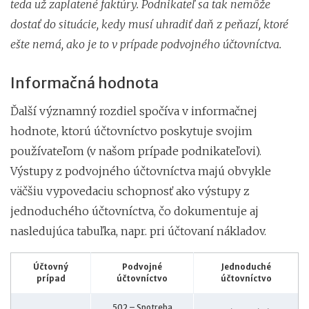
teda už zaplatené faktúry. Podnikateľ sa tak nemôže
dostať do situácie, kedy musí uhradiť daň z peňazí, ktoré
ešte nemá, ako je to v prípade podvojného účtovníctva.
Informačná hodnota
Ďalší významný rozdiel spočíva v informačnej
hodnote, ktorú účtovníctvo poskytuje svojim
používateľom (v našom prípade podnikateľovi).
Výstupy z podvojného účtovníctva majú obvykle
väčšiu vypovedaciu schopnosť ako výstupy z
jednoduchého účtovníctva, čo dokumentuje aj
nasledujúca tabuľka, napr. pri účtovaní nákladov.
Účtovný
Podvojné
Jednoduché
prípad
účtovníctvo
účtovníctvo
502 – Spotreba