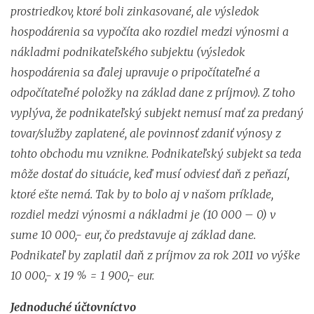
prostriedkov, ktoré boli zinkasované, ale výsledok
hospodárenia sa vypočíta ako rozdiel medzi výnosmi a
nákladmi podnikateľského subjektu (výsledok
hospodárenia sa ďalej upravuje o pripočítateľné a
odpočítateľné položky na základ dane z príjmov). Z toho
vyplýva, že podnikateľský subjekt nemusí mať za predaný
tovar/služby zaplatené, ale povinnosť zdaniť výnosy z
tohto obchodu mu vznikne. Podnikateľský subjekt sa teda
môže dostať do situácie, keď musí odviesť daň z peňazí,
ktoré ešte nemá. Tak by to bolo aj v našom príklade,
rozdiel medzi výnosmi a nákladmi je (10 000 – 0) v
sume 10 000,- eur, čo predstavuje aj základ dane.
Podnikateľ by zaplatil daň z príjmov za rok 2011 vo výške
10 000,- x 19 % = 1 900,- eur.
Jednoduché účtovníctvo