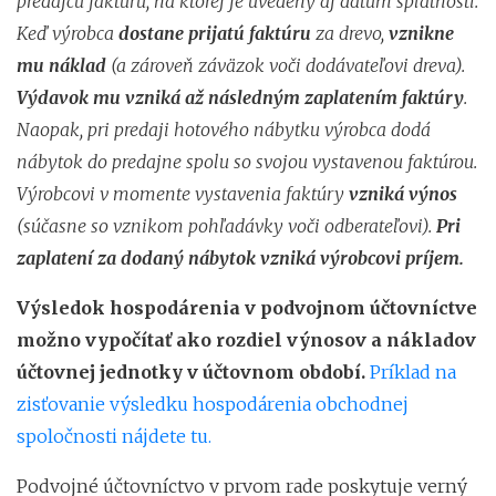
predajcu faktúru, na ktorej je uvedený aj dátum splatnosti.
Keď výrobca
dostane prijatú faktúru
za drevo,
vznikne
mu náklad
(a zároveň záväzok voči dodávateľovi dreva).
Výdavok mu vzniká až následným zaplatením faktúry
.
Naopak, pri predaji hotového nábytku výrobca dodá
nábytok do predajne spolu so svojou vystavenou faktúrou.
Výrobcovi v momente vystavenia faktúry
vzniká výnos
(súčasne so vznikom pohľadávky voči odberateľovi).
Pri
zaplatení za dodaný nábytok vzniká výrobcovi príjem.
Výsledok hospodárenia v podvojnom účtovníctve
možno vypočítať ako rozdiel výnosov a nákladov
účtovnej jednotky v účtovnom období.
Príklad na
zisťovanie výsledku hospodárenia obchodnej
spoločnosti nájdete tu.
Podvojné účtovníctvo v prvom rade poskytuje verný