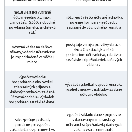
môžu viesť iba vybrané
účtovné jednotky, napr.
môžu viesť všetky účtovné jednotky,
živnostníci, SZČO, slobodné
povinne ho musia viesť osoby
povolania (umelci, architekti
zapísané do obchodného registra
atď.)
poskytuje verný a pravdivý obraz o
výrazná väzba na daňové
skutočnostiach, ktoré sú
zákony, vedenie účtovníctva
predmetom účtovníctva, relatívne
je im podriadené vo väčšej
nezávislé od požiadaviek daňových
miere
zákonov
výpočet výsledku
hospodárenia ako rozdiel
výpočet výsledku hospodárenia ako
zdaniteľných príjmov a
rozdiel výnosov a nákladov za dané
daňových výdavkov za dané
účtovné obdobie
účtovné obdobie (výsledok
hospodárenia = základ dane)
výpočet základu dane z príjmov je
zabezpečuje podklady
vykonávaný mimo sústavy
primárne pre výpočet
účtovníctva (požiadavky daňových
základu dane z príjmov (tzv.
zákonov sú premietnuté