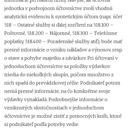
jednotka v podvojnom účtovníctve zvolí vhodnú
analytickú evidenciu k syntetickým účtom (napr. účet
518 – Ostatné služby si ďalej rozčlení na 518.100 –
Poštovné, 518.200 – Nájomné, 518.300 – Telefónne
poplatky, 518.400 – Poradenské služby atď.), bude mať
presné informácie o vzniku nákladov a výnosov, resp.
o stave a pohybe majetku a záväzkov. Pri účtovaní v
jednoduchom účtovníctve sa položky výdavkov
triedia do niekoľkých skupín, pričom množstvo z
nich spadá do prevádzkovej réžie. Podnikateľ potom
nemá presné informácie, na čo konkrétne svoje
výdavky vynakladá. Podrobnejšie informácie o
vzniknutých skutočnostiach v jednoduchom
účtovníctve je možné zistiť z pomocných kníh, ktoré
si podnikateľ podľa potreby vedie.