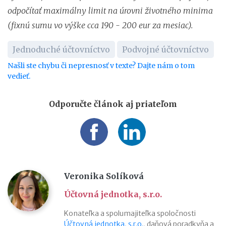
odpočítať maximálny limit na úrovni životného minima
(fixnú sumu vo výške cca 190 - 200 eur za mesiac).
Jednoduché účtovníctvo
Podvojné účtovníctvo
Našli ste chybu či nepresnosť v texte? Dajte nám o tom
vedieť.
Odporučte článok aj priateľom
Veronika Solíková
Účtovná jednotka, s.r.o.
Konateľka a spolumajiteľka spoločnosti
Účtovná jednotka, s.r.o.
, daňová poradkyňa a