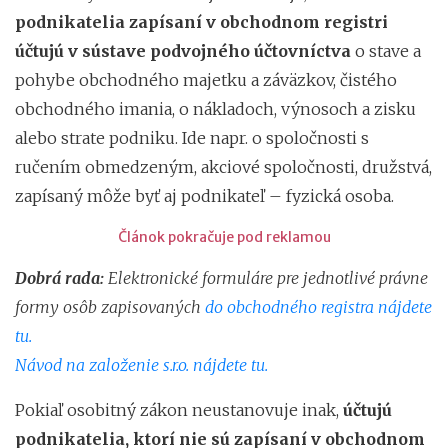
podnikatelia zapísaní v obchodnom registri
účtujú v sústave podvojného účtovníctva
o stave a
pohybe obchodného majetku a záväzkov, čistého
obchodného imania, o nákladoch, výnosoch a zisku
alebo strate podniku. Ide napr. o spoločnosti s
ručením obmedzeným, akciové spoločnosti, družstvá,
zapísaný môže byť aj podnikateľ – fyzická osoba.
Článok pokračuje pod reklamou
Dobrá rada:
Elektronické formuláre pre jednotlivé právne
formy osôb zapisovaných
do obchodného registra nájdete
tu.
Návod na založenie s.r.o. nájdete tu.
Pokiaľ osobitný zákon neustanovuje inak,
účtujú
podnikatelia, ktorí nie sú zapísaní v obchodnom