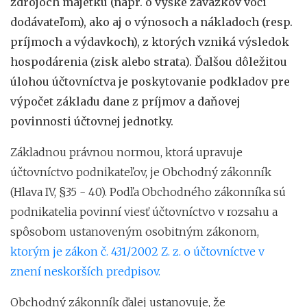
zdrojoch majetku (napr. o výške záväzkov voči
dodávateľom), ako aj o výnosoch a nákladoch (resp.
príjmoch a výdavkoch), z ktorých vzniká výsledok
hospodárenia (zisk alebo strata). Ďalšou dôležitou
úlohou účtovníctva je poskytovanie podkladov pre
výpočet základu dane z príjmov a daňovej
povinnosti účtovnej jednotky.
Základnou právnou normou, ktorá upravuje
účtovníctvo podnikateľov, je Obchodný zákonník
(Hlava IV, §35 - 40). Podľa Obchodného zákonníka sú
podnikatelia povinní viesť účtovníctvo v rozsahu a
spôsobom ustanoveným osobitným zákonom,
ktorým je zákon č. 431/2002 Z. z. o účtovníctve v
znení neskorších predpisov.
Obchodný zákonník ďalej ustanovuje, že