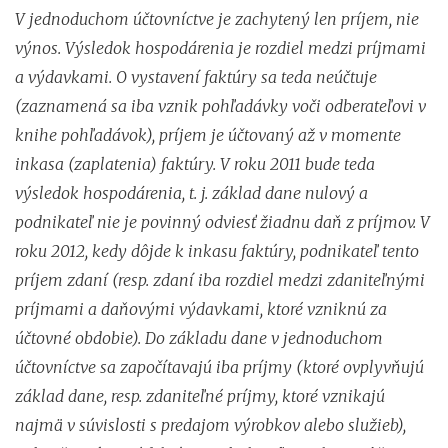
V jednoduchom účtovníctve je zachytený len príjem, nie
výnos. Výsledok hospodárenia je rozdiel medzi príjmami
a výdavkami. O vystavení faktúry sa teda neúčtuje
(zaznamená sa iba vznik pohľadávky voči odberateľovi v
knihe pohľadávok), príjem je účtovaný až v momente
inkasa (zaplatenia) faktúry. V roku 2011 bude teda
výsledok hospodárenia, t. j. základ dane nulový a
podnikateľ nie je povinný odviesť žiadnu daň z príjmov. V
roku 2012, kedy dôjde k inkasu faktúry, podnikateľ tento
príjem zdaní (resp. zdaní iba rozdiel medzi zdaniteľnými
príjmami a daňovými výdavkami, ktoré vzniknú za
účtovné obdobie). Do základu dane v jednoduchom
účtovníctve sa započítavajú iba príjmy (ktoré ovplyvňujú
základ dane, resp. zdaniteľné príjmy, ktoré vznikajú
najmä v súvislosti s predajom výrobkov alebo služieb),