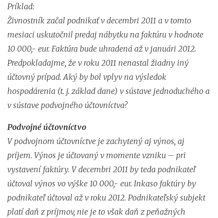
Príklad:
Živnostník začal podnikať v decembri 2011 a v tomto
mesiaci uskutočnil predaj nábytku na faktúru v hodnote
10 000,- eur. Faktúra bude uhradená až v januári 2012.
Predpokladajme, že v roku 2011 nenastal žiadny iný
účtovný prípad. Aký by bol vplyv na výsledok
hospodárenia (t. j. základ dane) v sústave jednoduchého a
v sústave podvojného účtovníctva?
Podvojné účtovníctvo
V podvojnom účtovníctve je zachytený aj výnos, aj
príjem. Výnos je účtovaný v momente vzniku – pri
vystavení faktúry. V decembri 2011 by teda podnikateľ
účtoval výnos vo výške 10 000,- eur. Inkaso faktúry by
podnikateľ účtoval až v roku 2012. Podnikateľský subjekt
platí daň z príjmov, nie je to však daň z peňažných