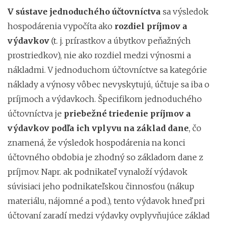
V sústave jednoduchého účtovníctva
sa výsledok
hospodárenia vypočíta ako
rozdiel príjmov a
výdavkov
(t. j. prírastkov a úbytkov peňažných
prostriedkov), nie ako rozdiel medzi výnosmi a
nákladmi. V jednoduchom účtovníctve sa kategórie
náklady a výnosy vôbec nevyskytujú, účtuje sa iba o
príjmoch a výdavkoch. Špecifikom jednoduchého
účtovníctva je
priebežné triedenie príjmov a
výdavkov podľa ich vplyvu na základ dane
, čo
znamená, že výsledok hospodárenia na konci
účtovného obdobia je zhodný so základom dane z
príjmov. Napr. ak podnikateľ vynaloží výdavok
súvisiaci jeho podnikateľskou činnosťou (nákup
materiálu, nájomné a pod.), tento výdavok hneď pri
účtovaní zaradí medzi výdavky ovplyvňujúce základ