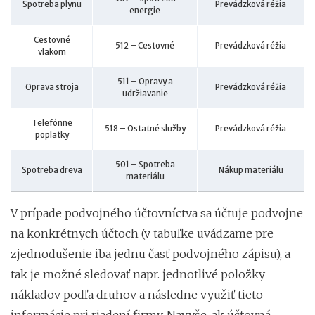
Spotreba plynu
Prevádzková réžia
energie
Cestovné
512 – Cestovné
Prevádzková réžia
vlakom
511 – Opravy a
Oprava stroja
Prevádzková réžia
udržiavanie
Telefónne
518 – Ostatné služby
Prevádzková réžia
poplatky
501 – Spotreba
Spotreba dreva
Nákup materiálu
materiálu
V prípade podvojného účtovníctva sa účtuje podvojne
na konkrétnych účtoch (v tabuľke uvádzame pre
zjednodušenie iba jednu časť podvojného zápisu), a
tak je možné sledovať napr. jednotlivé položky
nákladov podľa druhov a následne využiť tieto
informácie pri riadení firmy. Navyše, ak účtovná