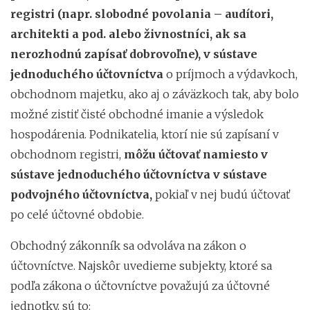
registri (napr. slobodné povolania – audítori,
architekti a pod. alebo živnostníci, ak sa
nerozhodnú zapísať dobrovoľne), v sústave
jednoduchého účtovníctva
o príjmoch a výdavkoch,
obchodnom majetku, ako aj o záväzkoch tak, aby bolo
možné zistiť čisté obchodné imanie a výsledok
hospodárenia. Podnikatelia, ktorí nie sú zapísaní v
obchodnom registri,
môžu účtovať namiesto v
sústave jednoduchého účtovníctva v sústave
podvojného účtovníctva,
pokiaľ v nej budú účtovať
po celé účtovné obdobie.
Obchodný zákonník sa odvoláva na zákon o
účtovníctve. Najskôr uvedieme subjekty, ktoré sa
podľa zákona o účtovníctve považujú za účtovné
jednotky, sú to: