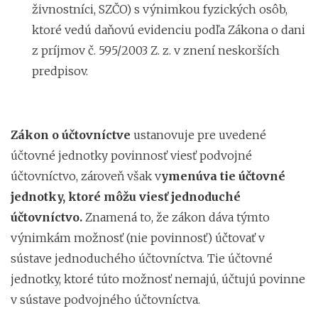
živnostníci, SZČO) s výnimkou fyzických osôb,
ktoré vedú daňovú evidenciu podľa Zákona o dani
z príjmov č. 595/2003 Z. z. v znení neskorších
predpisov.
Zákon o účtovníctve
ustanovuje pre uvedené
účtovné jednotky povinnosť viesť podvojné
účtovníctvo, zároveň však v
ymenúva tie účtovné
jednotky, ktoré môžu viesť jednoduché
účtovníctvo.
Znamená to, že zákon dáva týmto
výnimkám možnosť (nie povinnosť) účtovať v
sústave jednoduchého účtovníctva. Tie účtovné
jednotky, ktoré túto možnosť nemajú, účtujú povinne
v sústave podvojného účtovníctva.