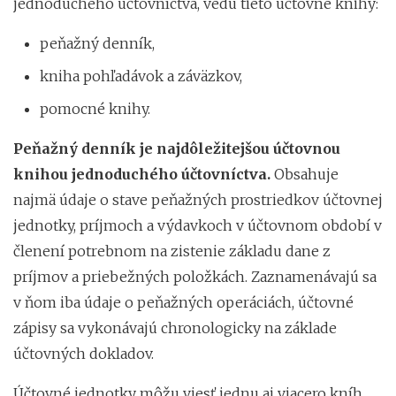
jednoduchého účtovníctva, vedú tieto účtovné knihy:
peňažný denník,
kniha pohľadávok a záväzkov,
pomocné knihy.
Peňažný denník je najdôležitejšou účtovnou
knihou jednoduchého účtovníctva.
Obsahuje
najmä údaje o stave peňažných prostriedkov účtovnej
jednotky, príjmoch a výdavkoch v účtovnom období v
členení potrebnom na zistenie základu dane z
príjmov a priebežných položkách. Zaznamenávajú sa
v ňom iba údaje o peňažných operáciách, účtovné
zápisy sa vykonávajú chronologicky na základe
účtovných dokladov.
Účtovné jednotky môžu viesť jednu aj viacero kníh