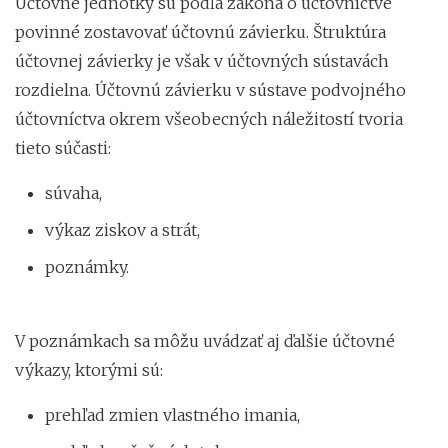
Účtovné jednotky sú podľa zákona o účtovníctve
povinné zostavovať účtovnú závierku. Štruktúra
účtovnej závierky je však v účtovných sústavách
rozdielna. Účtovnú závierku v sústave podvojného
účtovníctva okrem všeobecných náležitostí tvoria
tieto súčasti:
súvaha,
výkaz ziskov a strát,
poznámky.
V poznámkach sa môžu uvádzať aj ďalšie účtovné
výkazy, ktorými sú:
prehľad zmien vlastného imania,