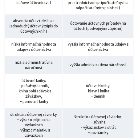
daňové účtovníctvo)
prostredníctvom pripočítateľných a
odpočítateľných položiek)
absencia účtov (ide iba o
účtovanie účtovných prípadov na
jednoduchý účtovný zápis do
účtoch (podvojnými zápismi)
účtovných kníh)
nízka informačná hodnota
vyššia informačná hodnota údajov z
údajov z účtovníctva
účtovníctva
nižšia administratívna
vyššia administratívna náročnosť
náročnosť
účtovné knihy:
- peňažný denník,
účtovné knihy:
- kniha pohľadávok a
- hlavná kniha,
záväzkov,
- denník
- pomocné knihy
štruktúra účtovnej závierky:
štruktúra účtovnej závierky:
- výkaz o príjmoch a
- súvaha
výdavkoch
- výkaz ziskov a strát
- výkaz o majetku a
- poznámky
záväzkoch