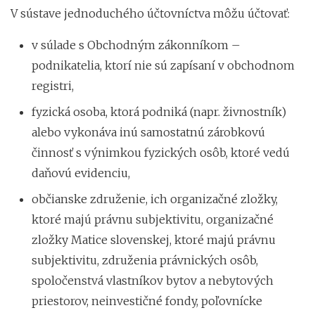
V sústave jednoduchého účtovníctva môžu účtovať:
v súlade s Obchodným zákonníkom –
podnikatelia, ktorí nie sú zapísaní v obchodnom
registri,
fyzická osoba, ktorá podniká (napr. živnostník)
alebo vykonáva inú samostatnú zárobkovú
činnosť s výnimkou fyzických osôb, ktoré vedú
daňovú evidenciu,
občianske združenie, ich organizačné zložky,
ktoré majú právnu subjektivitu, organizačné
zložky Matice slovenskej, ktoré majú právnu
subjektivitu, združenia právnických osôb,
spoločenstvá vlastníkov bytov a nebytových
priestorov, neinvestičné fondy, poľovnícke