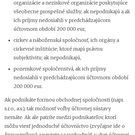
organizácie a neziskové organizácie poskytujúce
všeobecne prospešné služby; ak nepodnikajú a ak
ich príjmy nedosiahli v predchádzajúcom
účtovnom období 200 000 eur,
cirkev a náboženská spoločnosť, ich orgány a
cirkevné inštitúcie, ktoré majú právnu
subjektivitu; ak nepodnikajú,
pozemkové spoločenstvá, ak ich príjmy
nedosiahli v predchádzajúcom účtovnom období
200 000 eur.
Ak podnikáte formou obchodnej spoločnosti (napr.
s.r.o., a.s.), tak možnosť voľby účtovnej sústavy
nemáte. Ak ale patríte medzi podnikateľov, ktorí
môžu viesť jednoduché účtovníctvo (zvyčajne ide o
živnostníkov) a neviete sa rozhodnúť, v akej účtovnej