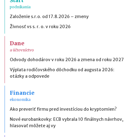
Štart
podnikania
Založenie s.r.o. od 17.8.2026 – zmeny
Živnosť vs s. r. o. v roku 2026
Dane
a účtovníctvo
Odvody dohodárov v roku 2026 a zmena od roku 2027
Výplata rodičovského dôchodku od augusta 2026:
otázky a odpovede
Financie
ekonomika
Ako preveriť firmu pred investíciou do kryptomien?
Nové eurobankovky: ECB vybrala 10 finálnych návrhov,
hlasovať môžete aj vy