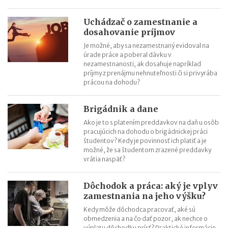
Uchádzač o zamestnanie a
dosahovanie príjmov
Je možné, aby sa nezamestnaný evidoval na
úrade práce a poberal dávku v
nezamestnanosti, ak dosahuje napríklad
príjmy z prenájmu nehnuteľnosti či si privyrába
prácou na dohodu?
Brigádnik a dane
Ako je to s platením preddavkov na daň u osôb
pracujúcich na dohodu o brigádnickej práci
študentov? Kedy je povinnosť ich platiť a je
možné, že sa študentom zrazené preddavky
vrátia naspäť?
Dôchodok a práca: aký je vplyv
zamestnania na jeho výšku?
Kedy môže dôchodca pracovať, aké sú
obmedzenia a na čo dať pozor, ak nechce o
výplatu dôchodku prísť? Praktické informácie