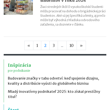
študentov v roku 2024
Žiaci stredných škôl či vysokoškolskí študenti
môžu pracovať na dohodu o brigádnickej práci
študentov. Aké sú jej špecifiká a limity, aj prečo
môže byť výhodná z hľadiska odvodového
zaťaženia, sa dozviete v článku.
Predchádzajúca strana
Nasledujúca s
«
1
2
3
...
10
»
Inšpirácia
pre podnikanie
Budovanie značky v tabu odvetví: keď spojenie dizajnu,
kvality a distribúcie vyústi do globálneho biznisu
Mladý inovatívny podnikateľ 2025: kto získal prestížny
titul?