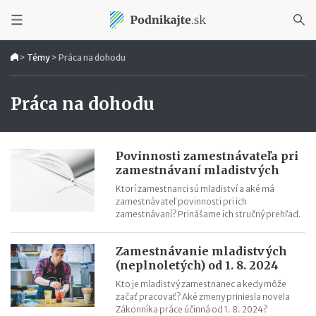
>
Témy
>
Práca na dohodu
Práca na dohodu
Povinnosti zamestnávateľa pri
zamestnávaní mladistvých
Ktorí zamestnanci sú mladiství a aké má
zamestnávateľ povinnosti pri ich
zamestnávaní? Prinášame ich stručný prehľad.
Zamestnávanie mladistvých
(neplnoletých) od 1. 8. 2024
Kto je mladistvý zamestnanec a kedy môže
začať pracovať? Aké zmeny priniesla novela
Zákonníka práce účinná od 1. 8. 2024?