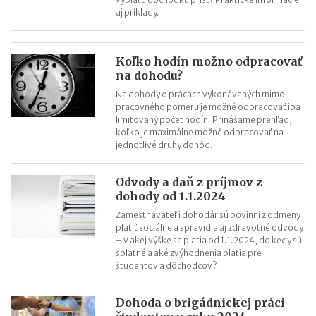
aj príklady.
Koľko hodín možno odpracovať
na dohodu?
Na dohody o prácach vykonávaných mimo
pracovného pomeru je možné odpracovať iba
limitovaný počet hodín. Prinášame prehľad,
koľko je maximálne možné odpracovať na
jednotlivé druhy dohôd.
Odvody a daň z príjmov z
dohody od 1.1.2024
Zamestnávateľ i dohodár sú povinní z odmeny
platiť sociálne a spravidla aj zdravotné odvody
– v akej výške sa platia od 1.1.2024, do kedy sú
splatné a aké zvýhodnenia platia pre
študentov a dôchodcov?
Dohoda o brigádnickej práci