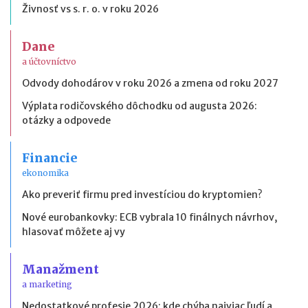
Živnosť vs s. r. o. v roku 2026
Dane
a účtovníctvo
Odvody dohodárov v roku 2026 a zmena od roku 2027
Výplata rodičovského dôchodku od augusta 2026:
otázky a odpovede
Financie
ekonomika
Ako preveriť firmu pred investíciou do kryptomien?
Nové eurobankovky: ECB vybrala 10 finálnych návrhov,
hlasovať môžete aj vy
Manažment
a marketing
Nedostatkové profesie 2026: kde chýba najviac ľudí a