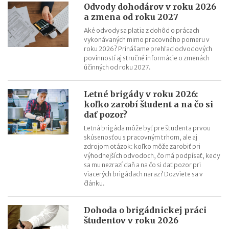
Odvody dohodárov v roku 2026
a zmena od roku 2027
Aké odvody sa platia z dohôd o prácach
vykonávaných mimo pracovného pomeru v
roku 2026? Prinášame prehľad odvodových
povinností aj stručné informácie o zmenách
účinných od roku 2027.
Letné brigády v roku 2026:
koľko zarobí študent a na čo si
dať pozor?
Letná brigáda môže byť pre študenta prvou
skúsenosťou s pracovným trhom, ale aj
zdrojom otázok: koľko môže zarobiť pri
výhodnejších odvodoch, čo má podpísať, kedy
sa mu nezrazí daň a na čo si dať pozor pri
viacerých brigádach naraz? Dozviete sa v
článku.
Dohoda o brigádnickej práci
študentov v roku 2026