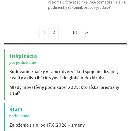
však má určité špecifiká. Aké obmedzenia a iné
podmienky Zákonník práce vyžaduje?
Nasledujúca stran
1
2
...
10
»
Inšpirácia
pre podnikanie
Budovanie značky v tabu odvetví: keď spojenie dizajnu,
kvality a distribúcie vyústi do globálneho biznisu
Mladý inovatívny podnikateľ 2025: kto získal prestížny
titul?
Štart
podnikania
Založenie s.r.o. od 17.8.2026 – zmeny