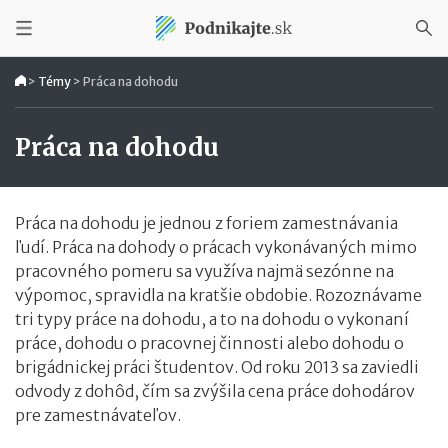
>
Témy
>
Práca na dohodu
Práca na dohodu
Práca na dohodu je jednou z foriem zamestnávania
ľudí. Práca na dohody o prácach vykonávaných mimo
pracovného pomeru sa využíva najmä sezónne na
výpomoc, spravidla na kratšie obdobie. Rozoznávame
tri typy práce na dohodu, a to na dohodu o vykonaní
práce, dohodu o pracovnej činnosti alebo dohodu o
brigádnickej práci študentov. Od roku 2013 sa zaviedli
odvody z dohôd, čím sa zvýšila cena práce dohodárov
pre zamestnávateľov.