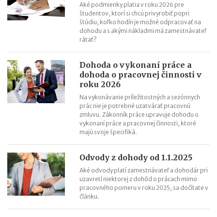
Aké podmienky platia v roku 2026 pre
študentov, ktorí si chcú privyrobiť popri
štúdiu, koľko hodín je možné odpracovať na
dohodu a s akými nákladmi má zamestnávateľ
rátať?
Dohoda o vykonaní práce a
dohoda o pracovnej činnosti v
roku 2026
Na vykonávanie príležitostných a sezónnych
prác nie je potrebné uzatvárať pracovnú
zmluvu. Zákonník práce upravuje dohodu o
vykonaní práce a pracovnej činnosti, ktoré
majú svoje špecifiká.
Odvody z dohody od 1.1.2025
Aké odvody platí zamestnávateľ a dohodár pri
uzavretí niektorej z dohôd o prácach mimo
pracovného pomeru v roku 2025, sa dočítate v
článku.