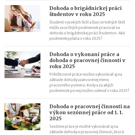
Dohoda o brigádnickej práci
študentov v roku 2025
Študenti vysokých škôl a žiaci stredných škôl
môžu za určitých podmienok pracovať na
dohodu o brigádnickej práci študentov. Aké
podmienky platia v roku 2025?
Dohoda o vykonaní práce a
dohoda o pracovnej činnosti v
roku 2025
Príležitostné práce možno vykonávať aj na
základe dohody uzatvorenej mimo
pracovného pomeru. Kedy a za akých
podmienok po nej možno siahnuť v roku 2025?
Dohoda o pracovnej činnosti na
výkon sezónnej práce od 1. 1.
2025
Sezónne práce je možné vykonávať aj na
základe dohody o pracovnej činnosti, ktorá