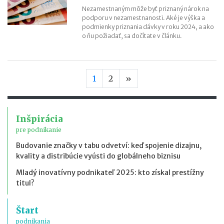
Nezamestnaným môže byť priznaný nárok na
podporu v nezamestnanosti. Aké je výška a
podmienky priznania dávky v roku 2024, a ako
o ňu požiadať, sa dočítate v článku.
Nasledujúca strana
1
2
»
Inšpirácia
pre podnikanie
Budovanie značky v tabu odvetví: keď spojenie dizajnu,
kvality a distribúcie vyústi do globálneho biznisu
Mladý inovatívny podnikateľ 2025: kto získal prestížny
titul?
Štart
podnikania