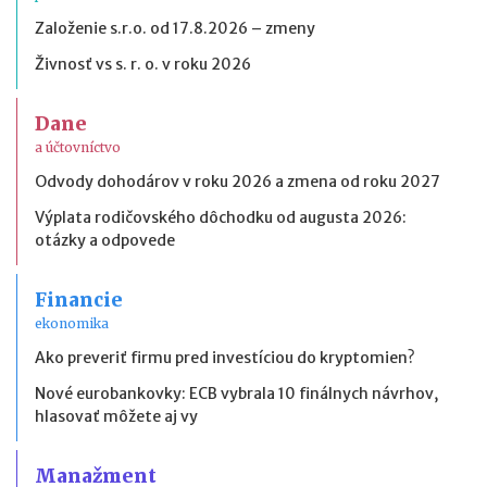
Založenie s.r.o. od 17.8.2026 – zmeny
Živnosť vs s. r. o. v roku 2026
Dane
a účtovníctvo
Odvody dohodárov v roku 2026 a zmena od roku 2027
Výplata rodičovského dôchodku od augusta 2026:
otázky a odpovede
Financie
ekonomika
Ako preveriť firmu pred investíciou do kryptomien?
Nové eurobankovky: ECB vybrala 10 finálnych návrhov,
hlasovať môžete aj vy
Manažment