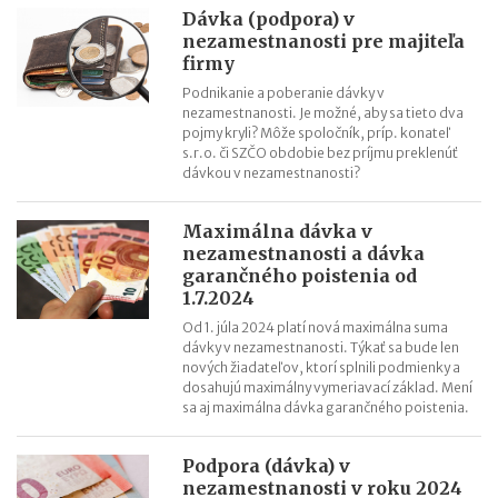
Dávka (podpora) v
nezamestnanosti pre majiteľa
firmy
Podnikanie a poberanie dávky v
nezamestnanosti. Je možné, aby sa tieto dva
pojmy kryli? Môže spoločník, príp. konateľ
s.r.o. či SZČO obdobie bez príjmu preklenúť
dávkou v nezamestnanosti?
Maximálna dávka v
nezamestnanosti a dávka
garančného poistenia od
1.7.2024
Od 1. júla 2024 platí nová maximálna suma
dávky v nezamestnanosti. Týkať sa bude len
nových žiadateľov, ktorí splnili podmienky a
dosahujú maximálny vymeriavací základ. Mení
sa aj maximálna dávka garančného poistenia.
Podpora (dávka) v
nezamestnanosti v roku 2024