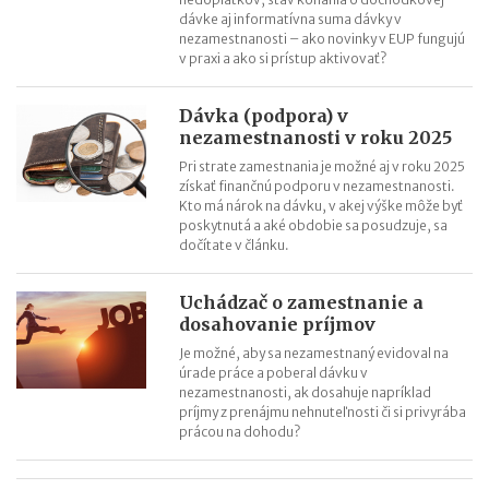
dávke aj informatívna suma dávky v
nezamestnanosti – ako novinky v EUP fungujú
v praxi a ako si prístup aktivovať?
Dávka (podpora) v
nezamestnanosti v roku 2025
Pri strate zamestnania je možné aj v roku 2025
získať finančnú podporu v nezamestnanosti.
Kto má nárok na dávku, v akej výške môže byť
poskytnutá a aké obdobie sa posudzuje, sa
dočítate v článku.
Uchádzač o zamestnanie a
dosahovanie príjmov
Je možné, aby sa nezamestnaný evidoval na
úrade práce a poberal dávku v
nezamestnanosti, ak dosahuje napríklad
príjmy z prenájmu nehnuteľnosti či si privyrába
prácou na dohodu?