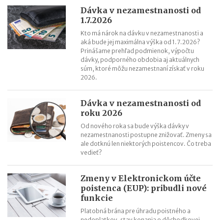
Dávka v nezamestnanosti od
1.7.2026
Kto má nárok na dávku v nezamestnanosti a
aká bude jej maximálna výška od 1.7.2026?
Prinášame prehľad podmienok, výpočtu
dávky, podporného obdobia aj aktuálnych
súm, ktoré môžu nezamestnaní získať v roku
2026.
Dávka v nezamestnanosti od
roku 2026
Od nového roka sa bude výška dávky v
nezamestnanosti postupne znižovať. Zmeny sa
ale dotknú len niektorých poistencov. Čo treba
vedieť?
Zmeny v Elektronickom účte
poistenca (EUP): pribudli nové
funkcie
Platobná brána pre úhradu poistného a
nedoplatkov, stav konania o dôchodkovej