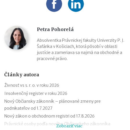
Petra Pohorelá
Absolventka Právnickej fakulty Univerzity P. J.
Šafárika v Košiciach, ktorá pôsobí v oblasti
justície a zameriava sa najmä na obchodné a
pracovné právo.
Články autora
Živnosť vs s. r. o. v roku 2026
Insolvenčný register v roku 2026
Nový Občiansky zákonník – plánované zmeny pre
podnikateľov od 1.7.2027
Nový zákon o obchodnom registri od 17.8.2026
Právnické osoby podľa nového Občianskeho zákonníka
Zobraziť viac