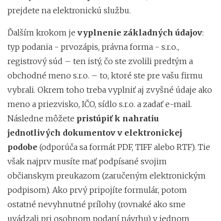
prejdete na elektronickú službu.
Ďalším krokom je
vyplnenie základných údajov
:
typ podania - prvozápis, právna forma - s.r.o.,
registrový súd – ten istý, čo ste zvolili predtým a
obchodné meno s.r.o. – to, ktoré ste pre vašu firmu
vybrali. Okrem toho treba vyplniť aj zvyšné údaje ako
meno a priezvisko, IČO, sídlo s.r.o. a zadať e-mail.
Následne môžete
pristúpiť k nahratiu
jednotlivých dokumentov v elektronickej
podobe
(odporúča sa formát PDF, TIFF alebo RTF). Tie
však najprv musíte mať podpísané svojim
občianskym preukazom (zaručeným elektronickým
podpisom). Ako prvý pripojíte formulár, potom
ostatné nevyhnutné prílohy (rovnaké ako sme
uvádzali pri osobnom podaní návrhu) v jednom