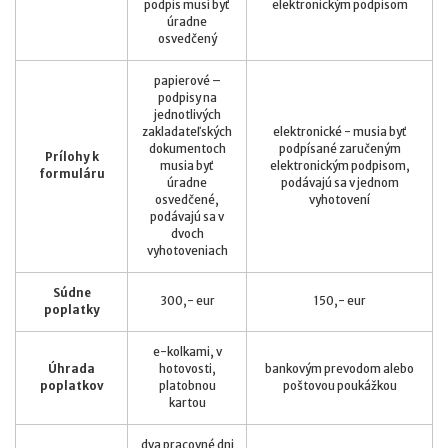
podpis musí byť
elektronickým podpisom
úradne
osvedčený
papierové –
podpisy na
jednotlivých
zakladateľských
elektronické - musia byť
dokumentoch
podpísané zaručeným
Prílohy k
musia byť
elektronickým podpisom,
formuláru
úradne
podávajú sa v jednom
osvedčené,
vyhotovení
podávajú sa v
dvoch
vyhotoveniach
Súdne
300,- eur
150,- eur
poplatky
e-kolkami, v
Úhrada
hotovosti,
bankovým prevodom alebo
poplatkov
platobnou
poštovou poukážkou
kartou
dva pracovné dni