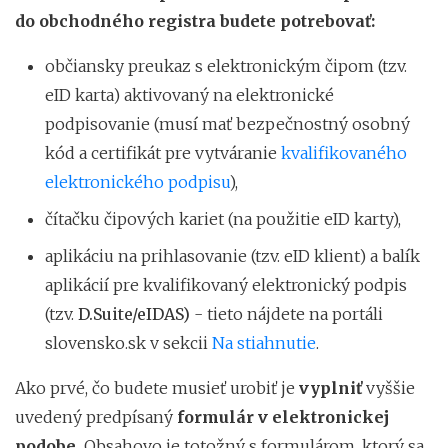
do obchodného registra
budete potrebovať:
občiansky preukaz s elektronickým čipom (tzv.
eID karta) aktivovaný na elektronické
podpisovanie (musí mať bezpečnostný osobný
kód a certifikát pre vytváranie
kvalifikovaného
elektronického podpisu
),
čítačku čipových kariet (na použitie eID karty),
aplikáciu na prihlasovanie (tzv. eID klient) a balík
aplikácií pre kvalifikovaný elektronický podpis
(tzv.
D.Suite/eIDAS)
- tieto nájdete na portáli
slovensko.sk v sekcii
Na stiahnutie
.
Ako prvé, čo budete musieť urobiť je
vyplniť
vyššie
uvedený predpísaný
formulár
v elektronickej
podobe.
Obsahovo je totožný s formulárom, ktorý sa