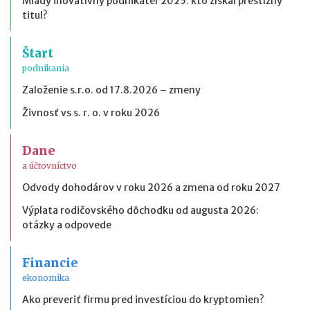
Mladý inovatívny podnikateľ 2025: kto získal prestížny
titul?
Štart
podnikania
Založenie s.r.o. od 17.8.2026 – zmeny
Živnosť vs s. r. o. v roku 2026
Dane
a účtovníctvo
Odvody dohodárov v roku 2026 a zmena od roku 2027
Výplata rodičovského dôchodku od augusta 2026:
otázky a odpovede
Financie
ekonomika
Ako preveriť firmu pred investíciou do kryptomien?