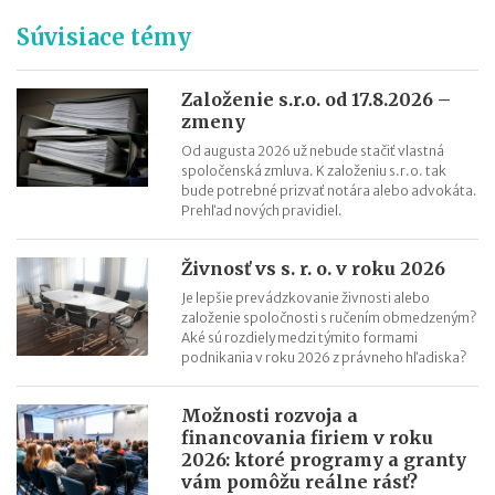
Premlčanie podľa nového Občianskeho zákonníka
Súvisiace témy
Štátni zamestnanci môžu od 1. októbra 2025 podnikať
Novela zákona o ochrane spotrebiteľa účinná od roku 2026
Reklamácia letného tábora
Založenie s.r.o. od 17.8.2026 –
zmeny
Zmeny v živnostenskom zákone od 1. 4. 2025
Od augusta 2026 už nebude stačiť vlastná
spoločenská zmluva. K založeniu s.r.o. tak
bude potrebné prizvať notára alebo advokáta.
Prehľad nových pravidiel.
Živnosť vs s. r. o. v roku 2026
Je lepšie prevádzkovanie živnosti alebo
založenie spoločnosti s ručením obmedzeným?
Aké sú rozdiely medzi týmito formami
podnikania v roku 2026 z právneho hľadiska?
Možnosti rozvoja a
financovania firiem v roku
2026: ktoré programy a granty
vám pomôžu reálne rásť?