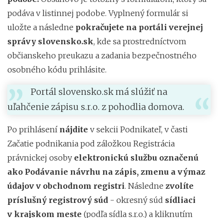
podáva v listinnej podobe. Vyplnený formulár si
uložte a následne
pokračujete
na portáli verejnej
správy slovensko.sk
, kde sa prostredníctvom
občianskeho preukazu a zadania bezpečnostného
osobného kódu prihlásite.
Portál slovensko.sk má slúžiť na
uľahčenie zápisu s.r.o. z pohodlia domova.
Po prihlásení
nájdite
v sekcii Podnikateľ, v časti
Začatie podnikania pod záložkou Registrácia
právnickej osoby
elektronickú službu označenú
ako
Podávanie návrhu na zápis, zmenu a výmaz
údajov v obchodnom registri
. Následne
zvolíte
príslušný registrový súd
- okresný súd
sídliaci
v krajskom meste
(podľa sídla s.r.o.) a kliknutím