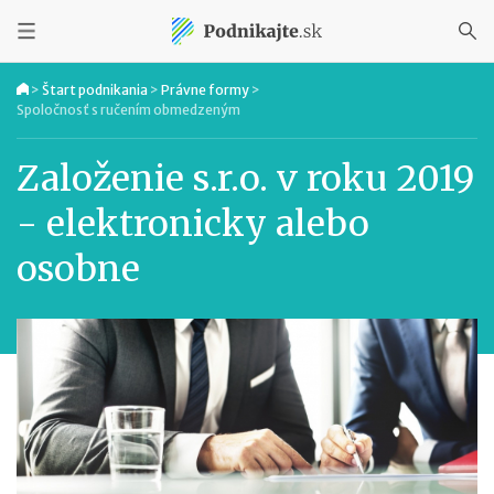
>
Štart podnikania
>
Právne formy
>
Spoločnosť s ručením obmedzeným
Založenie s.r.o. v roku 2019
- elektronicky alebo
osobne