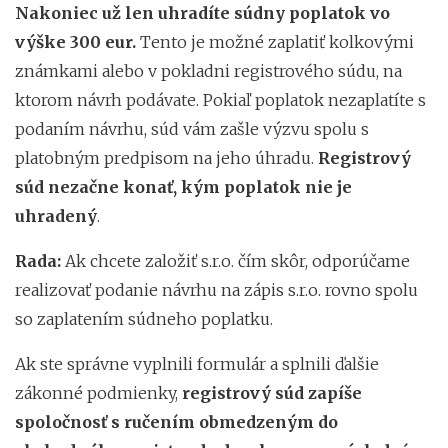
Nakoniec už len uhradíte
súdny poplatok vo
výške 300 eur
.
Tento je možné zaplatiť kolkovými
známkami alebo v pokladni registrového súdu, na
ktorom návrh podávate. Pokiaľ poplatok nezaplatíte s
podaním návrhu, súd vám zašle výzvu spolu s
platobným predpisom na jeho úhradu.
Registrový
súd nezačne konať, kým poplatok nie je
uhradený
.
Rada:
Ak chcete založiť s.r.o. čím skôr, odporúčame
realizovať podanie návrhu na zápis s.r.o. rovno spolu
so zaplatením súdneho poplatku.
Ak ste správne vyplnili formulár a splnili ďalšie
zákonné podmienky,
registrový súd
zapíše
spoločnosť s ručením obmedzeným do