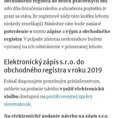
obchodného registra
do dvoch pracovných dní
odo dňa doručenia návrhu a uhradenia poplatku (v
praxi sa stáva, že registrové súdy túto krátku lehotu
niekedy zmeškajú). Následne vám bude zaslané
potvrdenie o
tomto
zápise
a
výpis z obchodného
registra
. V prípade zistenia nedostatkov budete
vyzvaný na ich odstránenie v primeranej lehote.
Elektronický zápis s.r.o. do
obchodného registra v roku 2019
Pokiaľ disponujete potrebným príslušenstvom,
môžete na podanie návrhu
využiť
elektronickú
službu
dostupnú na
portáli verejnej správy
slovensko.sk
.
Na elektronické podanie návrhu
na zápis s.r.o.