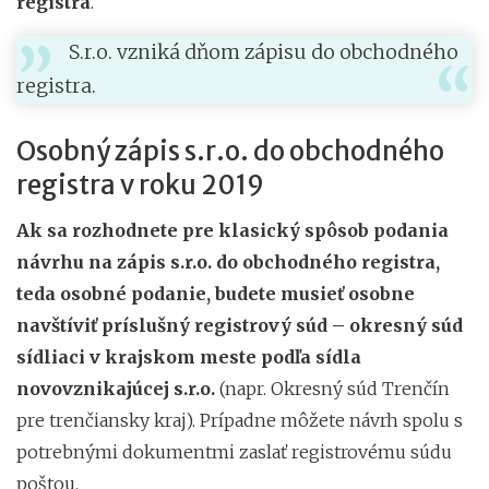
registra
.
S.r.o. vzniká dňom zápisu do obchodného
registra.
Osobný zápis s.r.o. do obchodného
registra v roku 2019
Ak sa rozhodnete pre
klasický spôsob
podania
návrhu
na zápis s.r.o. do obchodného registra,
teda osobné podanie, budete musieť
osobne
navštíviť príslušný registrový súd
– okresný súd
sídliaci v krajskom meste podľa sídla
novovznikajúcej s.r.o.
(napr. Okresný súd Trenčín
pre trenčiansky kraj). Prípadne môžete návrh spolu s
potrebnými dokumentmi zaslať registrovému súdu
poštou.