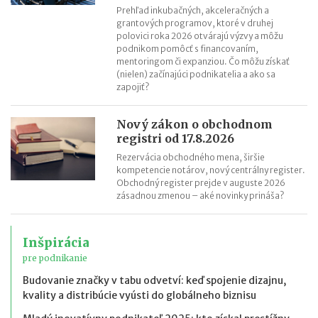
Prehľad inkubačných, akceleračných a
grantových programov, ktoré v druhej
polovici roka 2026 otvárajú výzvy a môžu
podnikom pomôcť s financovaním,
mentoringom či expanziou. Čo môžu získať
(nielen) začínajúci podnikatelia a ako sa
zapojiť?
Nový zákon o obchodnom
registri od 17.8.2026
Rezervácia obchodného mena, širšie
kompetencie notárov, nový centrálny register.
Obchodný register prejde v auguste 2026
zásadnou zmenou – aké novinky prináša?
Inšpirácia
pre podnikanie
Budovanie značky v tabu odvetví: keď spojenie dizajnu,
kvality a distribúcie vyústi do globálneho biznisu