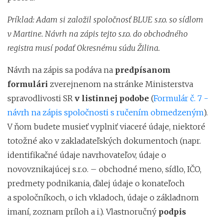
Príklad: Adam si založil spoločnosť BLUE s.r.o. so sídlom
v Martine. Návrh na zápis tejto s.r.o. do obchodného
registra musí podať Okresnému súdu Žilina.
Návrh na zápis sa podáva na
predpísanom
formulári
zverejnenom na stránke Ministerstva
spravodlivosti SR
v listinnej podobe
(
Formulár č. 7 -
návrh na zápis spoločnosti s ručením obmedzeným
).
V ňom budete musieť vyplniť viaceré údaje, niektoré
totožné ako v zakladateľských dokumentoch (napr.
identifikačné údaje navrhovateľov, údaje o
novovznikajúcej s.r.o. – obchodné meno, sídlo, IČO,
predmety podnikania, ďalej údaje o konateľoch
a spoločníkoch, o ich vkladoch, údaje o základnom
imaní, zoznam príloh a i.). Vlastnoručný
podpis