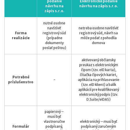
podanie
Elektronické podanie
návrhu na
návrhu na zápis s.r.o.
zápis s.r.o.
nutné osobne
navštíviť
netreba osobne navštíviť
Forma
registrový súd
registrový súd, návrh sa
realizácie
(prípadne
môže podať z pohodlia
dokumenty
domova
poslať poštou)
aktivovaný občiansky
preukaz s elektronickým
čipom (tzv. eID karta),
čítačka čipových kariet,
Potrebné
-
aplikácia na prihlasovanie
príslušenstvo
(tzv. eID klient) a balík
aplikácií pre kvalifikovaný
elektronický podpis (tzv.
D.Suite/eIDAS)
papierový –
musí byť
vlastnoručne
elektronický – musí byť
Formulár
podpísaný,
podpísaný zaručeným