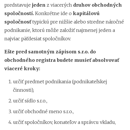
predstavuje
jeden
z viacerých
druhov obchodných
spoločností.
Konkrétne ide
o
kapitálovú
spoločnosť
typickú pre nižšie alebo stredne náročné
podnikanie, ktorú môže založiť najmenej jeden a
najviac päťdesiat spoločníkov.
Ešte pred samotným zápisom s.r.o. do
obchodného registra budete musieť absolvovať
viaceré kroky:
určiť predmet podnikania (podnikateľskej
činnosti),
určiť sídlo s.r.o.,
určiť obchodné meno s.r.o.,
určiť spoločníkov, konateľov a správcu vkladu,