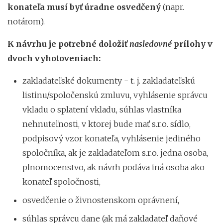
konateľa musí byť úradne osvedčený
(napr.
notárom).
K návrhu je
potrebné doložiť
nasledovné
prílohy v
dvoch vyhotoveniach
:
zakladateľské dokumenty - t. j. zakladateľskú
listinu/spoločenskú zmluvu, vyhlásenie správcu
vkladu o splatení vkladu, súhlas vlastníka
nehnuteľnosti, v ktorej bude mať s.r.o. sídlo,
podpisový vzor konateľa, vyhlásenie jediného
spoločníka, ak je zakladateľom s.r.o. jedna osoba,
plnomocenstvo, ak návrh podáva iná osoba ako
konateľ spoločnosti,
osvedčenie o živnostenskom oprávnení,
súhlas správcu dane (ak má zakladateľ daňové