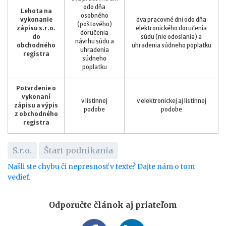
odo dňa
Lehota na
osobného
vykonanie
dva pracovné dni odo dňa
(poštového)
zápisu s.r.o.
elektronického doručenia
doručenia
do
súdu (nie odoslania) a
návrhu súdu a
obchodného
uhradenia súdneho poplatku
uhradenia
registra
súdneho
poplatku
Potvrdenie o
vykonaní
v listinnej
v elektronickej aj listinnej
zápisu a výpis
podobe
podobe
z obchodného
registra
S.r.o.
Štart podnikania
Našli ste chybu či nepresnosť v texte? Dajte nám o tom
vedieť.
Odporučte článok aj priateľom