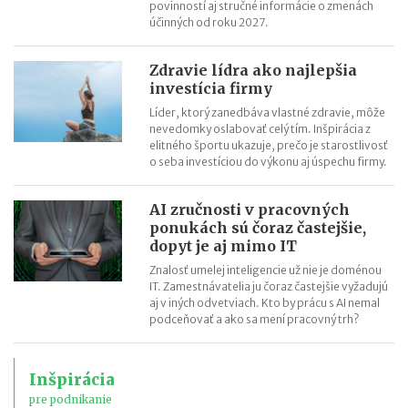
povinností aj stručné informácie o zmenách
účinných od roku 2027.
Zdravie lídra ako najlepšia
investícia firmy
Líder, ktorý zanedbáva vlastné zdravie, môže
nevedomky oslabovať celý tím. Inšpirácia z
elitného športu ukazuje, prečo je starostlivosť
o seba investíciou do výkonu aj úspechu firmy.
AI zručnosti v pracovných
ponukách sú čoraz častejšie,
dopyt je aj mimo IT
Znalosť umelej inteligencie už nie je doménou
IT. Zamestnávatelia ju čoraz častejšie vyžadujú
aj v iných odvetviach. Kto by prácu s AI nemal
podceňovať a ako sa mení pracovný trh?
Inšpirácia
pre podnikanie