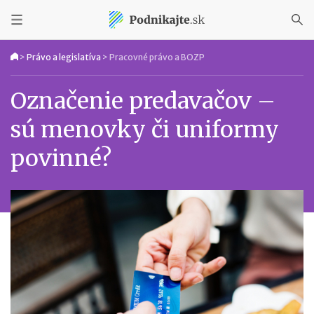
>
Právo a legislatíva
>
Pracovné právo a BOZP
Označenie predavačov –
sú menovky či uniformy
povinné?