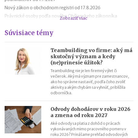
Nový zákon o obchodnom registri od 17.8.2026
Právnické osoby podľa nového Občianskeho zákonníka
Zobraziť viac
Premlčanie podľa nového Občianskeho zákonníka
Súvisiace témy
Štátni zamestnanci môžu od 1. októbra 2025 podnikať
Novela zákona o ochrane spotrebiteľa účinná od roku 2026
Reklamácia letného tábora
Teambuilding vo firme: aký má
skutočný význam a kedy
Zmeny v živnostenskom zákone od 1. 4. 2025
(ne)prinesie úžitok?
Teambuilding nie je len firemný výlet či
večierok. Aký má význam pre zamestnancov,
ako ho správne nastaviť, podľa čoho zvoliť
aktivity a akým chybám sa vyhnúť, priblížila
odborníčka.
Odvody dohodárov v roku 2026
a zmena od roku 2027
Aké odvody sa platia z dohôd o prácach
vykonávaných mimo pracovného pomeru v
roku 2026? Prinášame prehľad odvodových