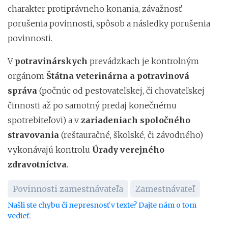
charakter protiprávneho konania, závažnosť
porušenia povinnosti, spôsob a následky porušenia
povinnosti.
V
potravinárskych
prevádzkach je kontrolným
orgánom
Štátna veterinárna a potravinová
správa
(počnúc od pestovateľskej, či chovateľskej
činnosti až po samotný predaj konečnému
spotrebiteľovi) a v
zariadeniach spoločného
stravovania
(reštauračné, školské, či závodného)
vykonávajú kontrolu
Úrady verejného
zdravotníctva
.
Povinnosti zamestnávateľa
Zamestnávateľ
Našli ste chybu či nepresnosť v texte? Dajte nám o tom
vedieť.