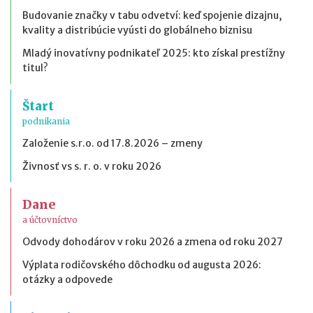
Budovanie značky v tabu odvetví: keď spojenie dizajnu,
kvality a distribúcie vyústi do globálneho biznisu
Mladý inovatívny podnikateľ 2025: kto získal prestížny
titul?
Štart
podnikania
Založenie s.r.o. od 17.8.2026 – zmeny
Živnosť vs s. r. o. v roku 2026
Dane
a účtovníctvo
Odvody dohodárov v roku 2026 a zmena od roku 2027
Výplata rodičovského dôchodku od augusta 2026:
otázky a odpovede