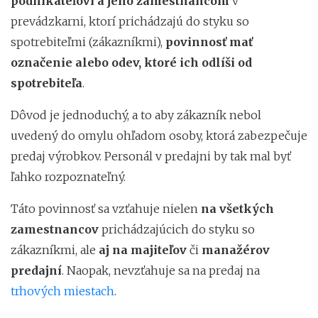
podnikateľovi a jeho zamestnancom
v
prevádzkarni, ktorí prichádzajú do styku so
spotrebiteľmi (zákazníkmi),
povinnosť
mať
označenie alebo odev, ktoré ich odlíši od
spotrebiteľa
.
Dôvod je jednoduchý, a to aby zákazník nebol
uvedený do omylu ohľadom osoby, ktorá zabezpečuje
predaj výrobkov. Personál v predajni by tak mal byť
ľahko rozpoznateľný.
Táto povinnosť sa vzťahuje nielen
na všetkých
zamestnancov
prichádzajúcich do styku so
zákazníkmi, ale
aj na
majiteľov
či
manažérov
predajní
. Naopak, nevzťahuje sa na predaj na
trhových miestach
.