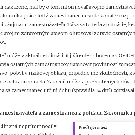
boli nakazené, mal by o tom informovať svojho zamestnávat
 Zákonníka práce totiž zamestnanec nesmie konať v rozpor
 záujmami zamestnávateľa. Týka sa to teda aj situácie, ke
 svojim zdravotným stavom ohrozoval zdravie ostatnýc
ov.
ľ môže v aktuálnej situácii (t.j. šírenie ochorenia COVID-
avia ostatných zamestnancov ustanoviť povinnosť zames
oj pobyt v rizikovej oblasti, prípadne iné skutočnosti, kt
pre ochranu zdravia. Zároveň môže z preventívnych dôvod
aby sa zamestnanec určitú dobu (spravidla 14 dní) zdržiav
amestnávateľa a zamestnanca z pohľadu Zákonníka 
dlnená neprítomnosť v
Prečítajte si tiež