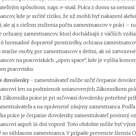
ateľným spôsobom, napr. e-mail. Práca z domu sa nemusí 
ncov, kde je určité riziko, že už mohli byť nakazení alebo
ii, ale aj s cieľom zníženia počtu zamestnancov v práci – na
 ochrany zamestnancov, ktorí dochádzajú z väčších vzdial
jú hromadné dopravné prostriedky, ochrana zamestnancov,
o staršie osoby, pre zamestnancov s deťmi, ak sú zatvorené 
ancov na pracoviskách „open space“, kde je vyššia koncen
om pracovisku.
e dovolenky
-
zamestnávateľ môže určiť čerpanie dovole
ancovi len za podmienok
ustanovených Zákonníkom prác
 1 Zákonníka práce je pri určovaní dovolenky potrebné pri
amestnávateľa a na oprávnené záujmy zamestnanca. Podľa §
ka práce je čerpanie dovolenky zamestnávateľ povinný o
ancovi aspoň 14 dní vopred. Toto obdobie môže byť výn
é so súhlasom zamestnanca. V prípade prevencie šírenia C