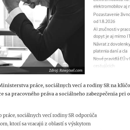
elektromobilov aj 
Pozastavenie živno
od 1.8.2026
AI zručnosti v pra
dopyt je aj mimo I
Návrat z dovolenky
platenia daní a cla
Nové pravidlá EÚ v 
cestujúcich
Zdroj: Rawpixel.com
Riziká lacného „zn
ohrozenie zdravia
Ministerstva práce, sociálnych vecí a rodiny SR na kľúč
Nové pravidlá kont
ce sa pracovného práva a sociálneho zabezpečenia pri 
Nárok na daňový bon
termíny po skonče
OČR cez letné práz
o práce, sociálnych vecí rodiny SR odporúča
m, ktorí sa vracajú z oblastí s výskytom