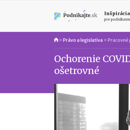
Inšpirácia
pre podnikani
>
Právo a legislatíva
>
Pracovné 
Ochorenie COVID
ošetrovné