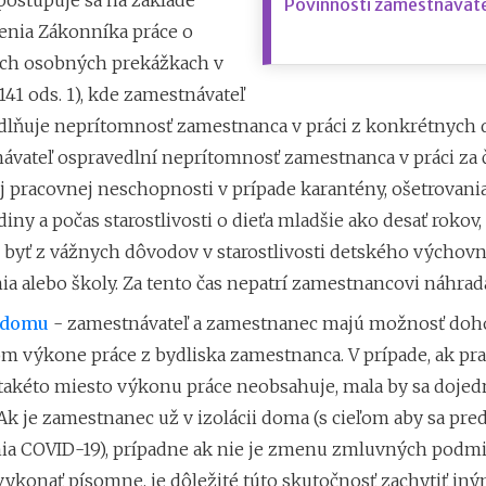
postupuje sa na základe
Povinnosti zamestnávate
enia Zákonníka práce o
ých
osobných prekážkach v
 141 ods. 1), kde zamestnávateľ
dlňuje neprítomnosť zamestnanca v práci z konkrétnych 
ávateľ ospravedlní neprítomnosť zamestnanca v práci za 
j pracovnej neschopnosti v prípade karantény, ošetrovani
diny a počas starostlivosti o dieťa mladšie ako desať rokov,
byť z vážnych dôvodov v starostlivosti detského výchov
ia alebo školy. Za tento čas nepatrí zamestnancovi náhrad
 domu
-
zamestnávateľ a
zamestnanec majú možnosť doho
m výkone práce
z bydliska zamestnanca. V prípade, ak pr
takéto miesto výkonu práce neobsahuje, mala by sa dojedn
k je zamestnanec už v izolácii doma (s cieľom aby sa pred
ia COVID-19), prípadne ak nie je zmenu zmluvných podm
ykonať písomne, je dôležité túto skutočnosť zachytiť in