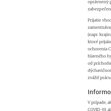
oprávnený p
zabezpečeni
Prijatie vho
zamestnávat
(napr. kraji
ktoré prijal
ochorenia C
hlavného hy
od príchodu 
dýchavičnos
zvážiť prácu
Informo
V prípade, 
COVID-19, a