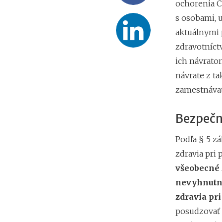
ochorenia C
s osobami, u
aktuálnymi 
zdravotníct
ich návrato
návrate z ta
zamestnávat
Bezpečn
Podľa § 5 zá
zdravia pri 
všeobecné 
nevyhnutný
zdravia pri
posudzovať 