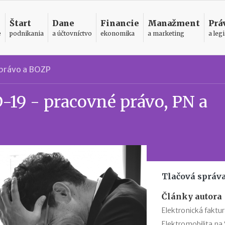
Štart
Dane
Financie
Manažment
Prá
e
podnikania
a účtovníctvo
ekonomika
a marketing
a legi
právo a BOZP
-19 - pracovné právo, PN a
Tlačová správ
Články autora
Elektronická faktur
Elektromobilita na