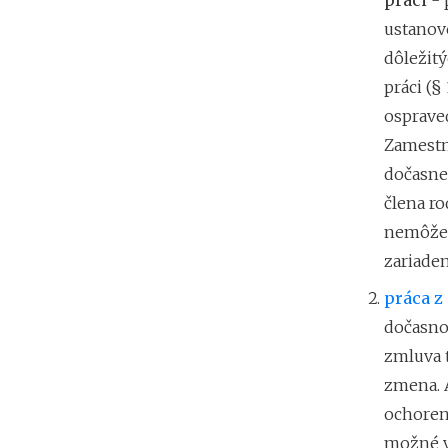
práci
-
ustanov
dôležit
práci (§
osprave
Zamestn
dočasne
člena ro
nemôže 
zariaden
práca z
dočasno
zmluva 
zmena. A
ochoren
možné v