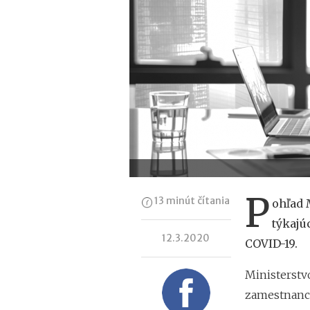
P
13 minút čítania
ohľad 
týkajú
12.3.2020
COVID-19.
Ministerstv
zamestnanco