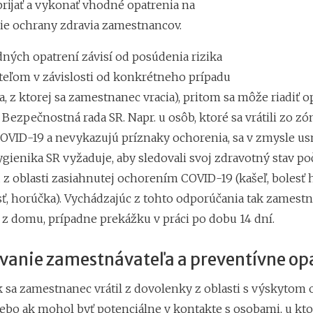
rijať a vykonať vhodné opatrenia na
e ochrany zdravia zamestnancov.
dných opatrení závisí od posúdenia rizika
eľom v závislosti od konkrétneho prípadu
na, z ktorej sa zamestnanec vracia), pritom sa môže riadiť o
a Bezpečnostná rada SR. Napr. u osôb, ktoré sa vrátili zo z
OVID-19 a nevykazujú príznaky ochorenia, sa v zmysle u
gienika SR vyžaduje, aby sledovali svoj zdravotný stav po
z oblasti zasiahnutej ochorením COVID-19 (kašeľ, bolesť h
ť, horúčka). Vychádzajúc z tohto odporúčania tak zamest
 z domu, prípadne prekážku v práci po dobu 14 dní.
vanie zamestnávateľa a preventívne op
ak sa zamestnanec vrátil z dovolenky z oblasti s výskytom
lebo ak mohol byť potenciálne v kontakte s osobami, u kto