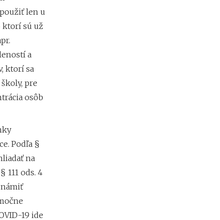
d
použiť len u
á
v
 ktorí sú už
a
pr.
t
e
eností a
ľ
 ktorí sa
o
v
školy, pre
trácia osôb
nky
e. Podľa §
hliadať na
 111 ods. 4
známiť
imočne
OVID-19 ide