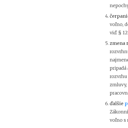
nepochy
čerpani
voľno, d
viď. § 1
zmena 
rozvrhn
najmene
pripadá 
rozvrhu
zmluvy,
pracovn
ďalšie
p
Zákonní
voľno s