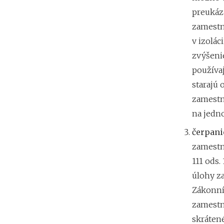
preukáz
zamestna
v izolác
zvýšenie
používa
starajú 
zamestn
na jedn
čerpani
zamestn
111 ods.
úlohy z
Zákonní
zamestn
skráten