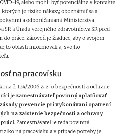
OVID-19, alebo mohli byť potenciálne v kontakte
 ktorých je riziko nákazy, oboznámiť sa s
pokynmi a odporúčaniami Ministerstva
va SR a Úradu verejného zdravotníctva SR pred
m do práce. Zároveň je žiaduce, aby o svojom
kejto oblasti informovali aj svojho
eľa.
osť na pracovisku
kona č. 124/2006 Z. z. o bezpečnosti a ochrane
práci je
zamestnávateľ povinný
uplatňovať
zásady prevencie pri vykonávaní opatrení
ch na zaistenie bezpečnosti a ochrany
 práci
. Zamestnávateľ je teda povinný
riziko na pracovisku a
v
prípade potreby
je