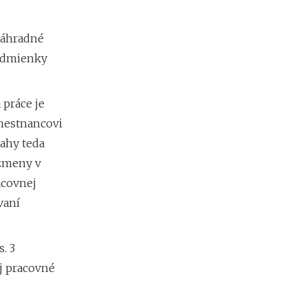
náhradné
podmienky
 práce je
mestnancovi
ahy teda
 zmeny v
acovnej
vaní
. 3
j pracovné