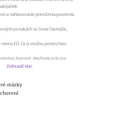
r
nabíjačiek
e
sti a nahlasovanie prerušenia poistenia
h
y
p
covných ponukách sú čoraz častejšie,
o
T
t
é
 mimo EÚ: čo si možno priniesť bez
k
y
leteckej doprave: zlepšenie práv pre
o
Zobraziť viac
d
1
ačkového“ tovaru: strata peňazí aj
.
1
ové otázky
roly PZP od 1.8.2026
.
ochorení
2
us či platenie poistného: pravidlá a
0
ní školského roka
2
dniny a zmena tlačiva v roku 2026
7
:
n