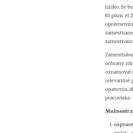
riziko, že 
81 písm. e)
oprávnenými
zamestnanec
zamestnanc
Zamestnávate
ochrany zdr
oznamovať sv
relevantné 
opatrenia, 
pracoviska.
Možnosti z
osprave