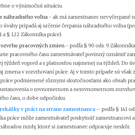
bne o výnimočnú situáciu.
e náhradného voľna
-
ak má zamestnanec nevyčerpané 
o úvahy pripadá aj
určenie čerpania náhradného voľna (
21 a § 122 Zákonníka práce).
rozvrhu pracovných zmien
-
podľa § 90 ods. 9 Zákonníka
utie pracovného času
zamestnávateľ povinný oznámiť za
j týždeň vopred a s platnosťou najmenej na týždeň. Do úv
aj zmena v rozvrhovaní práce. Aj v tomto prípade sú však
 práce podmienené rôznymi skutočnosťami ako obsah pr
 ustanovenia o rovnomernom a nerovnomernom rozvrho
ého času, o dobe odpočinku.
rekážky v práci na strane zamestnanca
– podľa § 141 ods
ka práce môže zamestnávateľ
poskytnúť zamestnancovi a
 náhradou mzdy, ktoré si zamestnanec odpracuje neskôr.