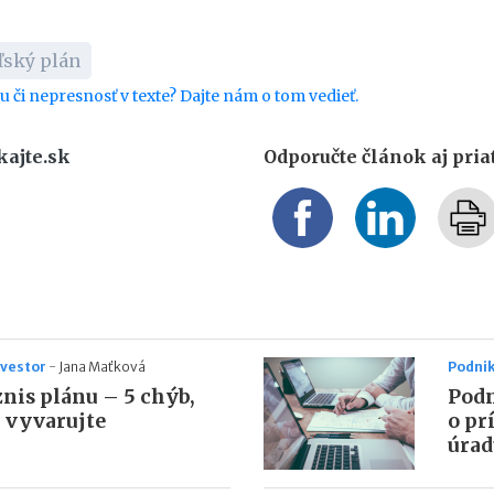
ľský plán
bu či nepresnosť v texte? Dajte nám o tom vedieť.
kajte.sk
Odporučte článok aj pri
nvestor
-
Jana Maťková
Podnik
nis plánu – 5 chýb,
Podn
 vyvarujte
o pr
úrad