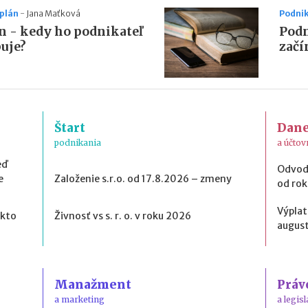
 plán
-
Jana Maťková
Podnik
án - kedy ho podnikateľ
Podn
uje?
začí
Štart
Dan
podnikania
a účtov
eď
Odvod
e
Založenie s.r.o. od 17.8.2026 – zmeny
od ro
Výplat
 kto
Živnosť vs s. r. o. v roku 2026
august
Manažment
Práv
a marketing
a legisl