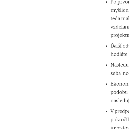
Po prvom
myšlienk
teda mal
vzdelani
projektu
Ďalší od
hodláte 
Nasleduj
seba, n
Ekonomic
podobu 
nasleduj
V predp
pokročil
investov