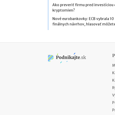
Ako preveriť firmu pred investíciou
kryptomien?
Nové eurobankovky: ECB vybrala 10
finálnych návrhov, hlasovať môžete
M
K
K
R
V
P
P