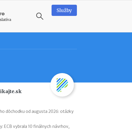
Služby
vo
slatíva
ODPORÚČAME
T
e
a
m
b
u
i
ikajte.sk
l
d
i
n
ého dôchodku od augusta 2026: otázky
g
v
 ECB vybrala 10 finálnych návrhov,
o