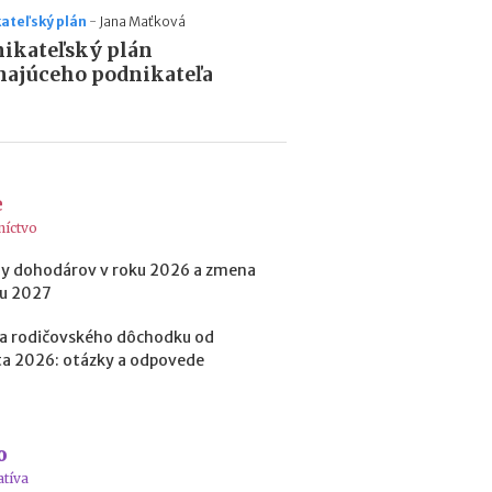
b
i
ateľský plán
-
Jana Maťková
ť
ikateľský plán
?
najúceho podnikateľa
N
o
v
e
é
p
níctvo
o
y dohodárov v roku 2026 a zmena
d
ku 2027
m
i
a rodičovského dôchodku od
e
a 2026: otázky a odpovede
n
k
y
p
r
o
e
atíva