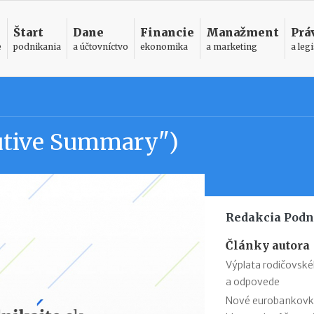
Štart
Dane
Financie
Manažment
Prá
e
podnikania
a účtovníctvo
ekonomika
a marketing
a legi
utive Summary")
Redakcia Podn
Články autora
Výplata rodičovsk
a odpovede
Nové eurobankovky: