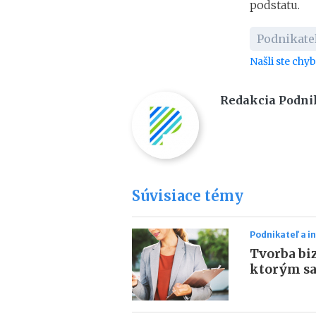
podstatu.
Podnikate
Našli ste chy
Redakcia Podni
Súvisiace témy
Podnikateľ a i
Tvorba biz
ktorým sa