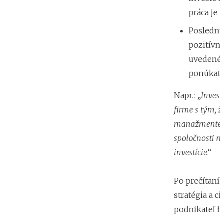
práca je
Posledný
pozitívn
uvedené 
ponúkat
Napr.: „
Inves
firme s tým,
manažmente. 
spoločnosti
investície
.“
Po prečítaní
stratégia a 
podnikateľ 