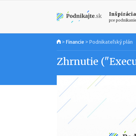
Inšpirácia
pre podnikani
>
Financie
>
Podnikateľský plán
Zhrnutie ("Exec