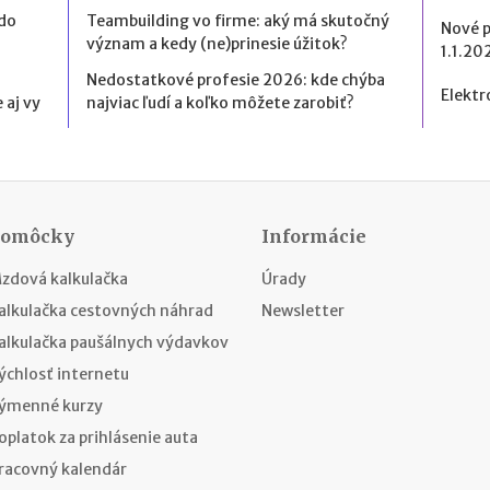
 do
Teambuilding vo firme: aký má skutočný
Nové 
význam a kedy (ne)prinesie úžitok?
1.1.20
Nedostatkové profesie 2026: kde chýba
Elektr
 aj vy
najviac ľudí a koľko môžete zarobiť?
Pomôcky
Informácie
zdová kalkulačka
Úrady
alkulačka cestovných náhrad
Newsletter
alkulačka paušálnych výdavkov
ýchlosť internetu
ýmenné kurzy
oplatok za prihlásenie auta
racovný kalendár