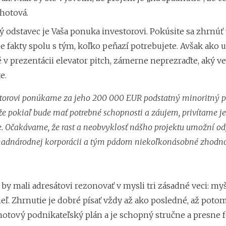
 hotová.
 odstavec je Vaša ponuka investorovi. Pokúsite sa zhrnúť
e fakty spolu s tým, koľko peňazí potrebujete. Avšak ako 
v prezentácii elevator pitch, zámerne neprezraďte, aký ve
e.
torovi ponúkame za jeho 200 000 EUR podstatný minoritný po
 že pokiaľ bude mať potrebné schopnosti a záujem, privítame je
Očakávame, že rast a neobvyklosť nášho projektu umožní odp
 nadnárodnej korporácii a tým pádom niekoľkonásobné zhodn
 by mali adresátovi rezonovať v mysli tri zásadné veci: my
cieľ. Zhrnutie je dobré písať vždy až ako posledné, až poto
hotový podnikateľský plán a je schopný stručne a presne 