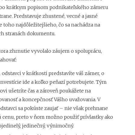
bo krátkym popisom podnikateľského zámeru
strane. Predstavuje zhustené, vecné a jasné
e toho najdôležitejšieho, čo sa nachádza na
ch stranách dokumentu.
tora zhrnutie vyvolalo záujem o spoluprácu,
ahovať:
odstavci v krátkosti predstavíte váš zámer, o
investície ide a koľko peňazí potrebujete. Tým
ovi ušetríte čas a zároveň poukážete na
ovanosť a koncepčnosť Vášho uvažovania. V
dstavci sa pokúste zaujať – nie však prehnane
ú cenu, preto v ňom možno použiť prívlastky ako
ojedinelý, jedinečný, výnimočný.