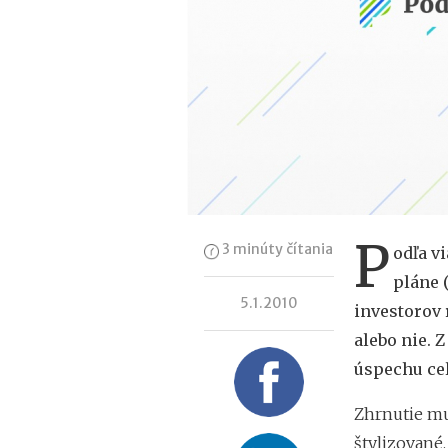
P
3 minúty čítania
odľa v
pláne 
5.1.2010
investorov 
alebo nie. 
úspechu cel
Zhrnutie mu
štylizované