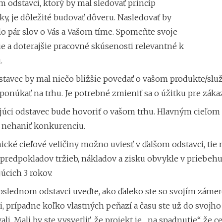
 odstavci, ktorý by mal sledovať princíp
y, je dôležité budovať dôveru. Nasledovať by
o pár slov o Vás a Vašom tíme. Spomeňte svoje
e a doterajšie pracovné skúsenosti relevantné k
.
stavec by mal niečo bližšie povedať o vašom produkte/služ
ponúkať na trhu. Je potrebné zmieniť sa o úžitku pre záka
úci odstavec bude hovoriť o vašom trhu. Hlavným cieľom j
o nehaniť konkurenciu.
ké cieľové veličiny možno uviesť v ďalšom odstavci, tie
predpokladov tržieb, nákladov a zisku obvykle v priebeh
úcich 3 rokov.
oslednom odstavci uveďte, ako ďaleko ste so svojím záme
i, prípadne koľko vlastných peňazí a času ste už do svojho
ali. Mali by ste vysvetliť, že projekt je „na spadnutie“, že c