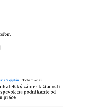
a
c
ľ
u
d
í
a
ateľom
k
o
ľ
k
o
m
ô
ž
e
t
ateľský plán
-
Norbert Seneši
e
ikateľský zámer k žiadosti
z
íspevok na podnikanie od
a
u práce
r
o