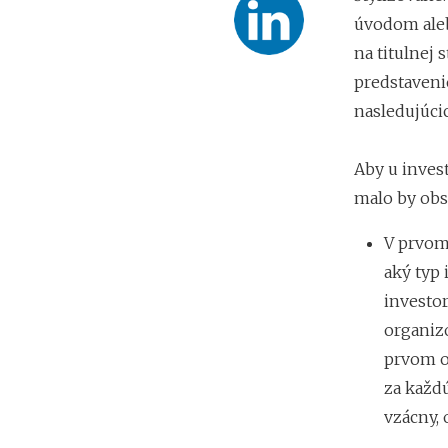
úvodom ale
na titulnej 
predstaveni
nasledujúci
Aby u inves
malo by obs
V prvom 
aký typ 
investor
organiz
prvom o
za každ
vzácny, 