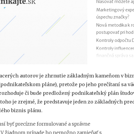
hlasovať môžete aj
Marketingový exper
úspechu značky?
Nová metodika k 
postupovať pri ho
Kontroly odpočtu D
Kontroly influence
finančná správa sa
Zmeny v e-faktúre:
VÚB mení podmienk
iacerých autorov je zhrnutie základným kameňom v biz
kariet od 1.7.2026
(podnikateľskom pláne), pretože po jeho prečítaní sa vä
Mýty o dôchodkovej
rozhoduje či bude predložený podnikateľský plán študov
Kedy vznikajú abso
Z toho je zrejmé, že predstavuje jeden zo základných pr
poisťovni?
ého biznis plánu.
sí byť precízne formulované a správne
. V žiadnom prípade ho nemožno zamieňať s