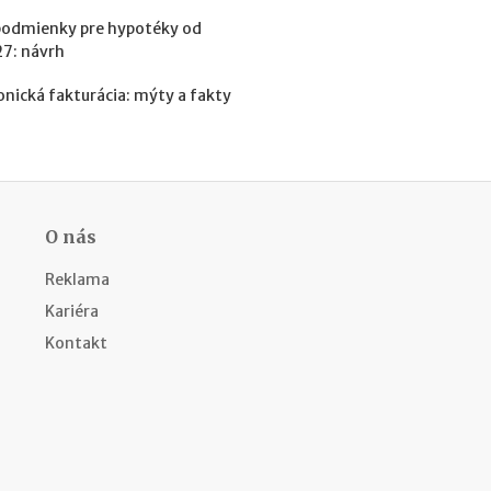
h
y
podmienky pre hypotéky od
p
27: návrh
o
t
onická fakturácia: mýty a fakty
é
k
y
o
d
1
O nás
.
1
Reklama
.
2
Kariéra
0
Kontakt
2
7
:
n
á
v
r