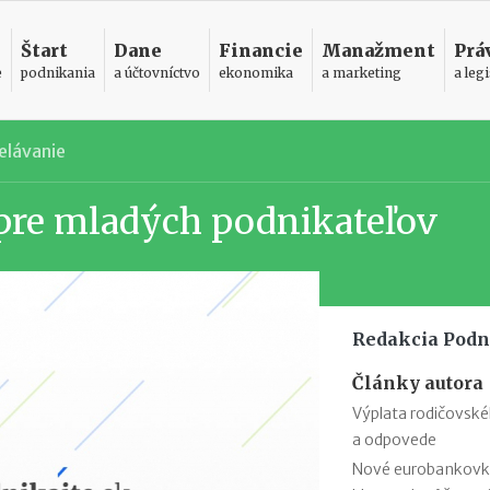
Štart
Dane
Financie
Manažment
Prá
e
podnikania
a účtovníctvo
ekonomika
a marketing
a legi
elávanie
 pre mladých podnikateľov
Redakcia Podn
Články autora
Výplata rodičovsk
a odpovede
Nové eurobankovky: