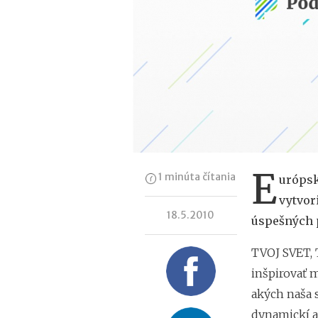
E
1 minúta čítania
urópsk
vytvor
18.5.2010
úspešných 
TVOJ SVET, 
inšpirovať m
akých naša s
dynamickí a