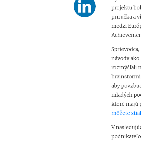
projektu bol
príručka a 
medzi Európ
Achievement
Sprievodca,
návody ako 
rozmýšľali 
brainstormi
aby povzbud
mladých podn
ktoré majú p
môžete stia
V nasledujú
podnikateľo