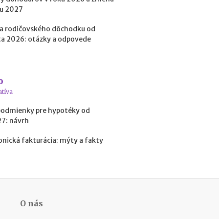
a
ku 2027
c
ľ
a rodičovského dôchodku od
u
a 2026: otázky a odpovede
d
í
a
k
o
o
ľ
atíva
k
podmienky pre hypotéky od
o
27: návrh
m
ô
onická fakturácia: mýty a fakty
ž
e
t
e
z
a
r
O nás
o