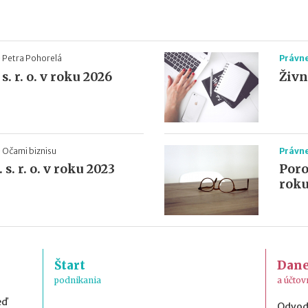
-
Petra Pohorelá
Právn
s. r. o. v roku 2026
Živno
-
Očami biznisu
Právn
 s. r. o. v roku 2023
Porov
roku
Štart
Dan
podnikania
a účtov
eď
Odvod