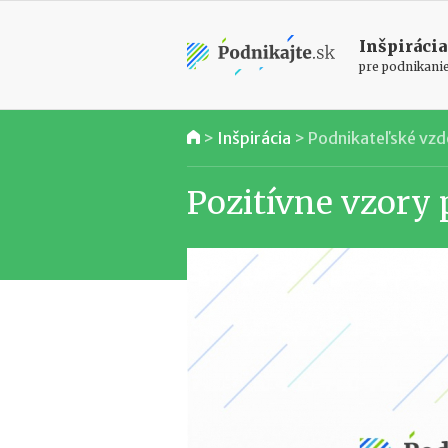
Inšpirácia
pre podnikani
>
Inšpirácia
>
Podnikateľské vzd
Pozitívne vzory