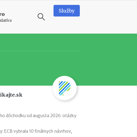
Služby
vo
slatíva
ODPORÚČAME
T
e
a
m
b
u
i
ikajte.sk
l
d
i
n
ého dôchodku od augusta 2026: otázky
g
v
 ECB vybrala 10 finálnych návrhov,
o