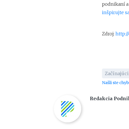
podnikaní a 
inšpirujte sa
Zdroj:
http:
Začínajúci
Našli ste chy
Redakcia Podni