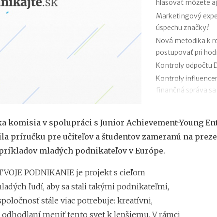
hlasovať môžete aj
Marketingový exper
úspechu značky?
Nová metodika k 
postupovať pri ho
Kontroly odpočtu D
Kontroly influence
finančná správa sa
Zmeny v e-faktúre:
VÚB mení podmienk
a komisia v spolupráci s Junior Achievement-Young En
kariet od 1.7.2026
ila príručku pre učiteľov a študentov zameranú na prez
Mýty o dôchodkovej
príkladov mladých podnikateľov v Európe.
Kedy vznikajú abso
poisťovni?
TVOJE PODNIKANIE je projekt s cieľom
ladých ľudí, aby sa stali takými podnikateľmi,
poločnosť stále viac potrebuje: kreatívni,
 odhodlaní meniť tento svet k lepšiemu. V rámci