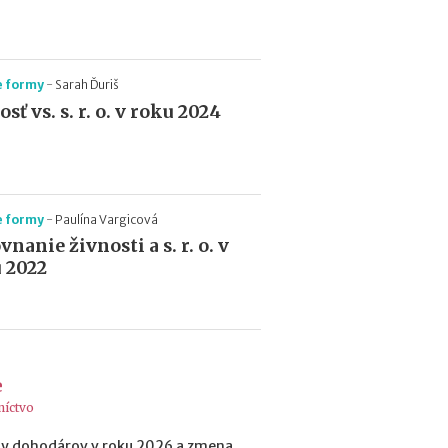
e
s
i
e
e formy
-
Sarah Ďuriš
2
sť vs. s. r. o. v roku 2024
0
2
6
:
k
d
e formy
-
Paulína Vargicová
e
nanie živnosti a s. r. o. v
c
 2022
h
ý
b
a
n
a
e
j
níctvo
v
i
y dohodárov v roku 2026 a zmena