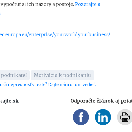
vypočtuť si ich názory a postoje.
Pozerajte a
.
//ec.europa.eu/enterprise/yourworldyourbusiness/
 podnikateľ
Motivácia k podnikaniu
bu či nepresnosť v texte? Dajte nám o tom vedieť.
kajte.sk
Odporučte článok aj pri