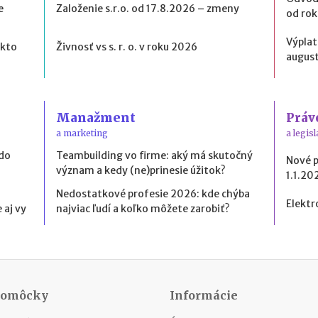
e
Založenie s.r.o. od 17.8.2026 – zmeny
od ro
Výplat
 kto
Živnosť vs s. r. o. v roku 2026
august
Manažment
Práv
a marketing
a legisl
 do
Teambuilding vo firme: aký má skutočný
Nové 
význam a kedy (ne)prinesie úžitok?
1.1.20
Nedostatkové profesie 2026: kde chýba
Elektr
 aj vy
najviac ľudí a koľko môžete zarobiť?
Pomôcky
Informácie