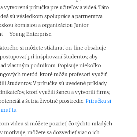
a vytvorená príručka pre učiteľov a videá. Táto
videá sú výsledkom spolupráce a partnerstva
skou komisiou a organizáciou Junior
 – Young Enterprise.
 ktorého si môžete stiahnuť on-line obsahuje
postupovať pri inšpirovaní študentov, aby
nad vlastným podnikom. Popisuje niekoľko
ngových metód, ktoré môžu profesori využiť,
ili študentov. V príručke sú uvedené príklady
ikateľov, ktorí využili šancu a vytvorili firmy,
otenciál a šetria životné prostredie.
Príručku si
hnuť tu
.
com videu si môžete pozrieť, čo týchto mladých
v motivuje, môžete sa dozvedieť viac o ich